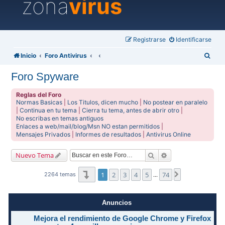
zona
virus
Registrarse
Identificarse
B
Inicio
Foro Antivirus
u
Foro Spyware
s
c
Reglas del Foro
Normas Basicas
|
Los Titulos, dicen mucho
|
No postear en paralelo
a
|
Continua en tu tema
|
Cierra tu tema, antes de abrir otro
|
No escribas en temas antiguos
r
Enlaces a web/mail/blog/Msn NO estan permitidos
|
Mensajes Privados
|
Informes de resultados
|
Antivirus Online
Buscar
Búsqueda avanzad
Nuevo Tema
Página
1
de
74
1
2
3
4
5
74
Siguiente
2264 temas
…
Anuncios
Mejora el rendimiento de Google Chrome y Firefox