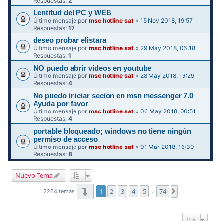
Respuestas:
2
Lentitud del PC y WEB
Último mensaje por
msc hotline sat
«
15 Nov 2018, 19:57
Respuestas:
17
deseo probar elistara
Último mensaje por
msc hotline sat
«
29 May 2018, 06:18
Respuestas:
1
NO puedo abrir videos en youtube
Último mensaje por
msc hotline sat
«
28 May 2018, 19:29
Respuestas:
4
No puedo iniciar secion en msn messenger 7.0
Ayuda por favor
Último mensaje por
msc hotline sat
«
06 May 2018, 06:51
Respuestas:
4
portable bloqueado; windows no tiene ningún
permiso de acceso
Último mensaje por
msc hotline sat
«
01 Mar 2018, 16:39
Respuestas:
8
Nuevo Tema
Página
1
de
74
1
2
3
4
5
74
Siguiente
2264 temas
…
Ir a