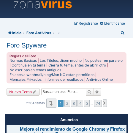
zona
virus
Registrarse
Identificarse
B
Inicio
Foro Antivirus
u
Foro Spyware
s
c
Reglas del Foro
Normas Basicas
|
Los Titulos, dicen mucho
|
No postear en paralelo
a
|
Continua en tu tema
|
Cierra tu tema, antes de abrir otro
|
No escribas en temas antiguos
r
Enlaces a web/mail/blog/Msn NO estan permitidos
|
Mensajes Privados
|
Informes de resultados
|
Antivirus Online
Buscar
Búsqueda avanzad
Nuevo Tema
Página
1
de
74
1
2
3
4
5
74
Siguiente
2264 temas
…
Anuncios
Mejora el rendimiento de Google Chrome y Firefox