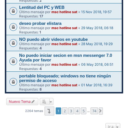
Respuestas:
2
Lentitud del PC y WEB
Último mensaje por
msc hotline sat
«
15 Nov 2018, 19:57
Respuestas:
17
deseo probar elistara
Último mensaje por
msc hotline sat
«
29 May 2018, 06:18
Respuestas:
1
NO puedo abrir videos en youtube
Último mensaje por
msc hotline sat
«
28 May 2018, 19:29
Respuestas:
4
No puedo iniciar secion en msn messenger 7.0
Ayuda por favor
Último mensaje por
msc hotline sat
«
06 May 2018, 06:51
Respuestas:
4
portable bloqueado; windows no tiene ningún
permiso de acceso
Último mensaje por
msc hotline sat
«
01 Mar 2018, 16:39
Respuestas:
8
Nuevo Tema
Página
1
de
74
1
2
3
4
5
74
Siguiente
2264 temas
…
Ir a