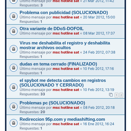
Último mensaje por
msc hotline sat
«
21 Mar 2012, 11:42
Respuestas:
3
Problema con publicidad (SOLUCIONADO)
Último mensaje por
msc hotline sat
«
20 Mar 2012, 15:00
Respuestas:
1
Otra variante de DDoS-DOFOIL
Último mensaje por
msc hotline sat
«
08 Mar 2012, 17:37
Virus me deshabilita el registro y deshabilita
mostrar archivos ocultos
Último mensaje por
msc hotline sat
«
24 Feb 2012, 07:38
Respuestas:
1
dudas en tema cerrado (FINALIZADO)
Último mensaje por
msc hotline sat
«
10 Feb 2012, 17:16
Respuestas:
1
el spybot me detecta cambios en registros
(SOLUCIONADO Y CERRADO)
Último mensaje por
msc hotline sat
«
10 Feb 2012, 13:19
Respuestas:
33
1
2
Problemas pc (SOLUCIONADO)
Último mensaje por
msc hotline sat
«
08 Feb 2012, 20:18
Respuestas:
20
Redireccion 95p.com y mediashifting.com
Último mensaje por
msc hotline sat
«
16 Ene 2012, 16:24
Respuestas:
1