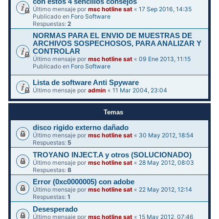
con estos 4 sencillos consejos
Último mensaje por
msc hotline sat
«
17 Sep 2016, 14:35
Publicado en
Foro Software
Respuestas:
2
NORMAS PARA EL ENVIO DE MUESTRAS DE
ARCHIVOS SOSPECHOSOS, PARA ANALIZAR Y
CONTROLAR
Último mensaje por
msc hotline sat
«
09 Ene 2013, 11:15
Publicado en
Foro Software
Lista de software Anti Spyware
Último mensaje por
admin
«
11 Mar 2004, 23:04
Temas
disco rigido externo dañado
Último mensaje por
msc hotline sat
«
30 May 2012, 18:54
Respuestas:
5
TROYANO INJECT.A y otros (SOLUCIONADO)
Último mensaje por
msc hotline sat
«
28 May 2012, 08:03
Respuestas:
8
Error (0xc0000005) con adobe
Último mensaje por
msc hotline sat
«
22 May 2012, 12:14
Respuestas:
1
Desesperado
Último mensaje por
msc hotline sat
«
15 May 2012, 07:46