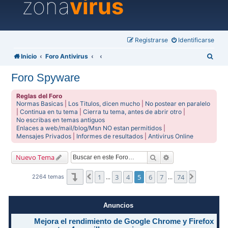
zona
virus
Registrarse
Identificarse
B
Inicio
Foro Antivirus
u
Foro Spyware
s
c
Reglas del Foro
Normas Basicas
|
Los Titulos, dicen mucho
|
No postear en paralelo
a
|
Continua en tu tema
|
Cierra tu tema, antes de abrir otro
|
No escribas en temas antiguos
r
Enlaces a web/mail/blog/Msn NO estan permitidos
|
Mensajes Privados
|
Informes de resultados
|
Antivirus Online
Buscar
Búsqueda avanzad
Nuevo Tema
Página
5
de
74
1
3
4
5
6
7
74
Anterior
Siguiente
2264 temas
…
…
Anuncios
Mejora el rendimiento de Google Chrome y Firefox