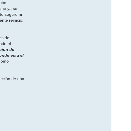
o
ntas
n
t
que ya se
a
do seguro ni
c
t
nte reinicio,
a
r
m
s
 es de
c
h
sde el
o
acion de
t
l
onde está el
i
 como
n
e
s
a
t
fección de una