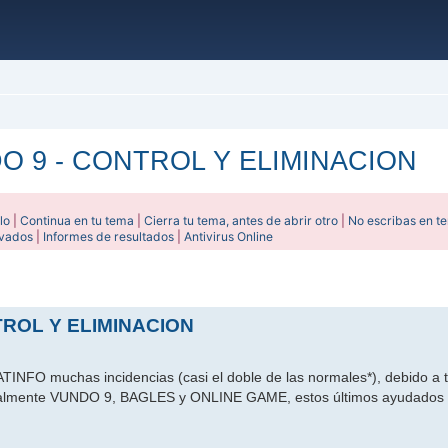
 9 - CONTROL Y ELIMINACION
lo
|
Continua en tu tema
|
Cierra tu tema, antes de abrir otro
|
No escribas en t
ivados
|
Informes de resultados
|
Antivirus Online
ada
ROL Y ELIMINACION
ATINFO muchas incidencias (casi el doble de las normales*), debido a 
ecialmente VUNDO 9, BAGLES y ONLINE GAME, estos últimos ayudados 