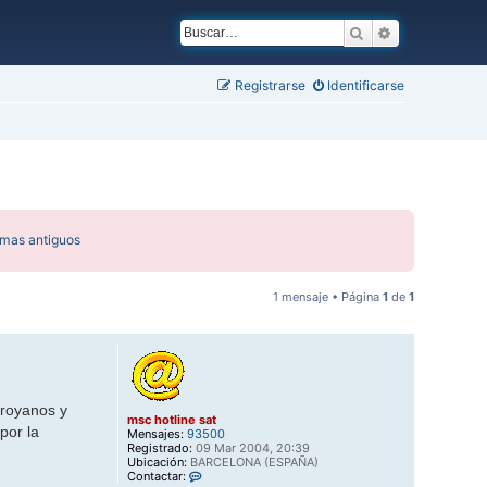
Buscar
Búsqueda ava
Registrarse
Identificarse
emas antiguos
1 mensaje • Página
1
de
1
troyanos y
msc hotline sat
por la
Mensajes:
93500
Registrado:
09 Mar 2004, 20:39
Ubicación:
BARCELONA (ESPAÑA)
C
Contactar: