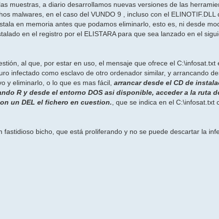
e las muestras, a diario desarrollamos nuevas versiones de las herramie
chos malwares, en el caso del VUNDO 9 , incluso con el ELINOTIF.DLL 
nstala en memoria antes que podamos eliminarlo, esto es, ni desde mo
talado en el registro por el ELISTARA para que sea lanzado en el siguie
estión, al que, por estar en uso, el mensaje que ofrece el C:\infosat.txt
 infectado como esclavo de otro ordenador similar, y arrancando de
o y eliminarlo, o lo que es mas fácil,
arrancar desde el CD de instal
do R y desde el entorno DOS asi disponible, acceder a la ruta d
on un DEL el fichero en cuestion.
, que se indica en el C:\infosat.txt
an fastidioso bicho, que está proliferando y no se puede descartar la in