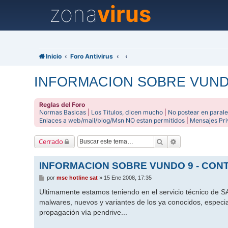
zona
virus
Inicio
Foro Antivirus
INFORMACION SOBRE VUNDO
Reglas del Foro
Normas Basicas
|
Los Titulos, dicen mucho
|
No postear en parale
Enlaces a web/mail/blog/Msn NO estan permitidos
|
Mensajes Pr
Buscar
Búsqueda avanz
Cerrado
INFORMACION SOBRE VUNDO 9 - CONT
M
por
msc hotline sat
»
15 Ene 2008, 17:35
e
n
Ultimamente estamos teniendo en el servicio técnico de S
s
malwares, nuevos y variantes de los ya conocidos, esp
a
j
propagación vía pendrive...
e