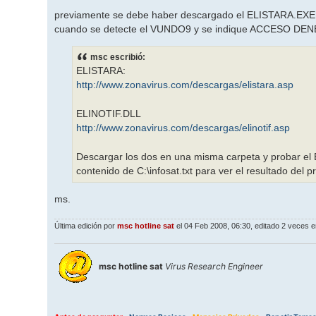
previamente se debe haber descargado el ELISTARA.EXE y 
cuando se detecte el VUNDO9 y se indique ACCESO DENE
msc escribió:
ELISTARA:
http://www.zonavirus.com/descargas/elistara.asp
ELINOTIF.DLL
http://www.zonavirus.com/descargas/elinotif.asp
Descargar los dos en una misma carpeta y probar el EL
contenido de C:\infosat.txt para ver el resultado del 
ms.
Última edición por
msc hotline sat
el 04 Feb 2008, 06:30, editado 2 veces en
msc hotline sat
Virus Research Engineer