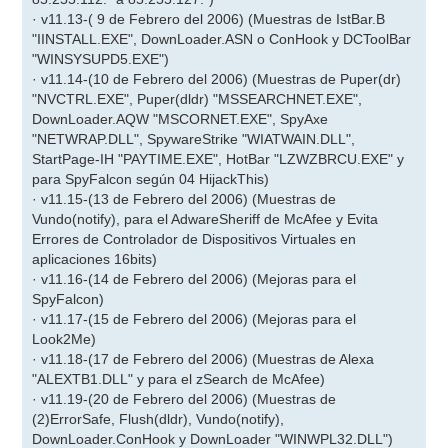
· v11.13-( 9 de Febrero del 2006) (Muestras de IstBar.B
"IINSTALL.EXE", DownLoader.ASN o ConHook y DCToolBar
"WINSYSUPD5.EXE")
· v11.14-(10 de Febrero del 2006) (Muestras de Puper(dr)
"NVCTRL.EXE", Puper(dldr) "MSSEARCHNET.EXE",
DownLoader.AQW "MSCORNET.EXE", SpyAxe
"NETWRAP.DLL", SpywareStrike "WIATWAIN.DLL",
StartPage-IH "PAYTIME.EXE", HotBar "LZWZBRCU.EXE" y
para SpyFalcon según 04 HijackThis)
· v11.15-(13 de Febrero del 2006) (Muestras de
Vundo(notify), para el AdwareSheriff de McAfee y Evita
Errores de Controlador de Dispositivos Virtuales en
aplicaciones 16bits)
· v11.16-(14 de Febrero del 2006) (Mejoras para el
SpyFalcon)
· v11.17-(15 de Febrero del 2006) (Mejoras para el
Look2Me)
· v11.18-(17 de Febrero del 2006) (Muestras de Alexa
"ALEXTB1.DLL" y para el zSearch de McAfee)
· v11.19-(20 de Febrero del 2006) (Muestras de
(2)ErrorSafe, Flush(dldr), Vundo(notify),
DownLoader.ConHook y DownLoader "WINWPL32.DLL")