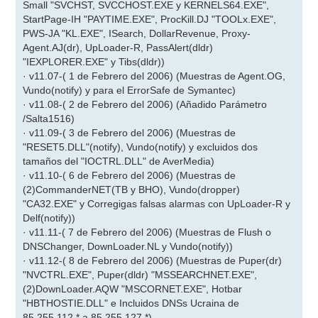
Small "SVCHST, SVCCHOST.EXE y KERNELS64.EXE",
StartPage-IH "PAYTIME.EXE", ProcKill.DJ "TOOLx.EXE",
PWS-JA "KL.EXE", ISearch, DollarRevenue, Proxy-
Agent.AJ(dr), UpLoader-R, PassAlert(dldr)
"IEXPLORER.EXE" y Tibs(dldr))
· v11.07-( 1 de Febrero del 2006) (Muestras de Agent.OG,
Vundo(notify) y para el ErrorSafe de Symantec)
· v11.08-( 2 de Febrero del 2006) (Añadido Parámetro
/Salta1516)
· v11.09-( 3 de Febrero del 2006) (Muestras de
"RESET5.DLL"(notify), Vundo(notify) y excluidos dos
tamaños del "IOCTRL.DLL" de AverMedia)
· v11.10-( 6 de Febrero del 2006) (Muestras de
(2)CommanderNET(TB y BHO), Vundo(dropper)
"CA32.EXE" y Corregigas falsas alarmas con UpLoader-R y
Delf(notify))
· v11.11-( 7 de Febrero del 2006) (Muestras de Flush o
DNSChanger, DownLoader.NL y Vundo(notify))
· v11.12-( 8 de Febrero del 2006) (Muestras de Puper(dr)
"NVCTRL.EXE", Puper(dldr) "MSSEARCHNET.EXE",
(2)DownLoader.AQW "MSCORNET.EXE", Hotbar
"HBTHOSTIE.DLL" e Incluidos DNSs Ucraina de
85.255.112.* a 85.255.127.*)