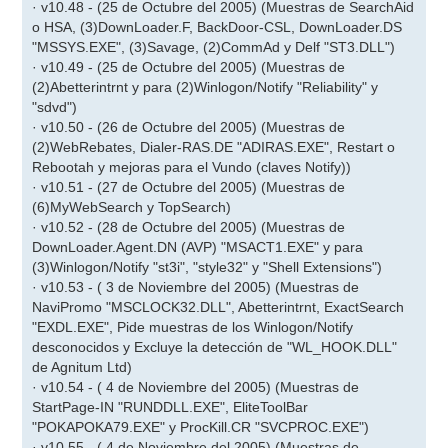
· v10.48 - (25 de Octubre del 2005) (Muestras de SearchAid
o HSA, (3)DownLoader.F, BackDoor-CSL, DownLoader.DS
"MSSYS.EXE", (3)Savage, (2)CommAd y Delf "ST3.DLL")
· v10.49 - (25 de Octubre del 2005) (Muestras de
(2)Abetterintrnt y para (2)Winlogon/Notify "Reliability" y
"sdvd")
· v10.50 - (26 de Octubre del 2005) (Muestras de
(2)WebRebates, Dialer-RAS.DE "ADIRAS.EXE", Restart o
Rebootah y mejoras para el Vundo (claves Notify))
· v10.51 - (27 de Octubre del 2005) (Muestras de
(6)MyWebSearch y TopSearch)
· v10.52 - (28 de Octubre del 2005) (Muestras de
DownLoader.Agent.DN (AVP) "MSACT1.EXE" y para
(3)Winlogon/Notify "st3i", "style32" y "Shell Extensions")
· v10.53 - ( 3 de Noviembre del 2005) (Muestras de
NaviPromo "MSCLOCK32.DLL", Abetterintrnt, ExactSearch
"EXDL.EXE", Pide muestras de los Winlogon/Notify
desconocidos y Excluye la detección de "WL_HOOK.DLL"
de Agnitum Ltd)
· v10.54 - ( 4 de Noviembre del 2005) (Muestras de
StartPage-IN "RUNDDLL.EXE", EliteToolBar
"POKAPOKA79.EXE" y ProcKill.CR "SVCPROC.EXE")
· v10.55 - ( 4 de Noviembre del 2005) (Muestras de