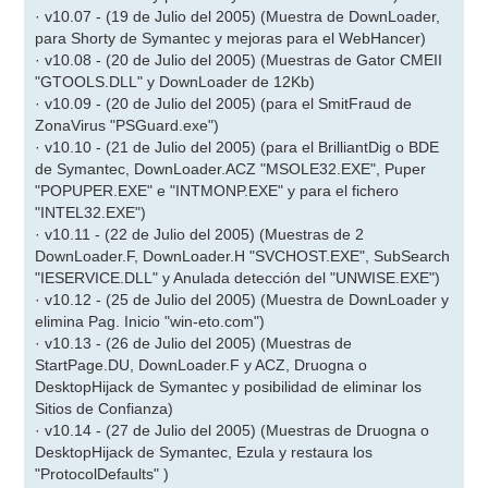
· v10.07 - (19 de Julio del 2005) (Muestra de DownLoader,
para Shorty de Symantec y mejoras para el WebHancer)
· v10.08 - (20 de Julio del 2005) (Muestras de Gator CMEII
"GTOOLS.DLL" y DownLoader de 12Kb)
· v10.09 - (20 de Julio del 2005) (para el SmitFraud de
ZonaVirus "PSGuard.exe")
· v10.10 - (21 de Julio del 2005) (para el BrilliantDig o BDE
de Symantec, DownLoader.ACZ "MSOLE32.EXE", Puper
"POPUPER.EXE" e "INTMONP.EXE" y para el fichero
"INTEL32.EXE")
· v10.11 - (22 de Julio del 2005) (Muestras de 2
DownLoader.F, DownLoader.H "SVCHOST.EXE", SubSearch
"IESERVICE.DLL" y Anulada detección del "UNWISE.EXE")
· v10.12 - (25 de Julio del 2005) (Muestra de DownLoader y
elimina Pag. Inicio "win-eto.com")
· v10.13 - (26 de Julio del 2005) (Muestras de
StartPage.DU, DownLoader.F y ACZ, Druogna o
DesktopHijack de Symantec y posibilidad de eliminar los
Sitios de Confianza)
· v10.14 - (27 de Julio del 2005) (Muestras de Druogna o
DesktopHijack de Symantec, Ezula y restaura los
"ProtocolDefaults" )