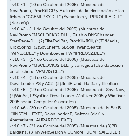
· v10.41 - (10 de Octubre del 2005) (Muestras de
NaviPromo, ProcKill.CR y Exclusion de la eliminación de los
ficheros "CCEMLPXY.DLL" (Symantec) y "PPROFILE.DLL"
(Norton)))
· v10.42 - (11 de Octubre del 2005) (Muestras de
NaviPromo "MSCLOCK32.DLL", Flush o DNSChanger,
StartPage-DU, (2)EliteToolBar, ProcKill-JKill, (4)TVMedia,
ClickSpring, (2)SpySheriff, SBSoft, IWantSearch
"WINSX.DLL" y DownLoader.TW "IPREG32.DLL")
· v10.43 - (14 de Octubre del 2005) (Muestras de
NaviPromo "MSCLOCK32.DLL" y corregida falsa detección
en el fichero "VPMVIS.DLL")
· v10.44 - (18 de Octubre del 2005) (Muestras de
DownLoader.PS y ACZ, (3)SmitFraud, HotBar y EliteBar)
· v10.45 - (19 de Octubre del 2005) (Muestras de SaveNow,
(2)WinAd, IPSysDrv, DownLoader WinFixer 2005 y WinFixer
2005 según Computer Associates)
· v10.46 - (20 de Octubre del 2005) (Muestras de IstBar.B
""IINSTALL.EXE", DownLoader.F, Swizzor (dldr) y
Abetterintrnt "AURARECO.EXE")
· v10.47 - (21 de Octubre del 2005) (Muestras de (3)BB
Bargains, (3)MyWebSearch y UCMore "UCMTSAIE.DLL")