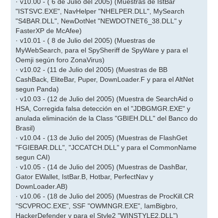
· v10.00 - ( 6 de Julio del 2005) (Muestras de IstBar
"ISTSVC.EXE", NavHelper "NHELPER.DLL", MySearch
"S4BAR.DLL", NewDotNet "NEWDOTNET6_38.DLL" y
FasterXP de McAfee)
· v10.01 - ( 8 de Julio del 2005) (Muestras de
MyWebSearch, para el SpySheriff de SpyWare y para el
Oemji según foro ZonaVirus)
· v10.02 - (11 de Julio del 2005) (Muestras de BB
CashBack, EliteBar, Puper, DownLoader.F y para el AltNet
segun Panda)
· v10.03 - (12 de Julio del 2005) (Muestra de SearchAid o
HSA, Corregida falsa detección en el "JDBGMGR.EXE" y
anulada eliminación de la Class "GBIEH.DLL" del Banco do
Brasil)
· v10.04 - (13 de Julio del 2005) (Muestras de FlashGet
"FGIEBAR.DLL", "JCCATCH.DLL" y para el CommonName
segun CAI)
· v10.05 - (14 de Julio del 2005) (Muestras de DashBar,
Gator EWallet, IstBar.B, Hotbar, PerfectNav y
DownLoader.AB)
· v10.06 - (18 de Julio del 2005) (Muestras de ProcKill.CR
"SCVPROC.EXE", SSF "OWMNGR.EXE", IamBigbro,
HackerDefender y para el Style2 "WINSTYLE2.DLL")