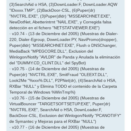
(3)SearchAid o HSA, (3)DownLoader.F, DownLoader.AQW
"IDxxxx.TMP", (2)BackDoor-CSL, (6)Puper(dr)
"NVCTRL.EXE", (3)Puper(dldr) "MSSEARCHNET.EXE",
NewDotNet, Abetterintrnt "NAIL.EXE", y Corregida falsa
detección en el fichero "NETSTATVIEWER.EXE")
· v10.74 - (13 de Diciembre del 2005) (Muestras de Dialer-
220, Dialer-Egroup, DownLoader.PY, NaviPromo(dropper),
Puper(dldr) "MSSEARCHNET.EXE", Flush o DNSChanger,
MediaBack "MPEGCORE.DLL", Exclusion del
Winlogon/Notify "AVLDR" de Panda y Anulada la eliminación
del "DUMMY.CD_CLINT.DLL" del SpyBot)
· v10.75 - (14 de Diciembre del 2005) (Muestras de
Puper(dr) "NVCTRL.EXE", SmitFraud "OLEEXT.DLL",
Look2Me "%xxx%.DLL", P2PNet(dr), (4)SearchAid o HSA,
RXBar "NULL" y Elimina TODO el contenido de la Carpeta
Temporal de Windows %WinTmp%)
· v10.76 - (15 de Diciembre del 2005) (Muestras de
VirtualBouncer "TARGETSOFTSETUP.EXE", Puper(dr)
"NVCTRL.EXE", SearchAid o HSA, DownLoader.F,
BackDoor-CSL, Exclusion del Winlogon/Notify "PCANOTIFY"
de Symantec y Mejoras para el RXBar "NULL")
· v10.77 - (16 de Diciembre del 2005) (Muestras de