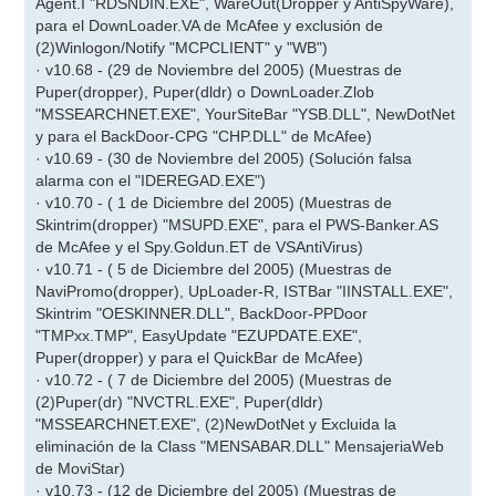
Agent.I "RDSNDIN.EXE", WareOut(Dropper y AntiSpyWare),
para el DownLoader.VA de McAfee y exclusión de
(2)Winlogon/Notify "MCPCLIENT" y "WB")
· v10.68 - (29 de Noviembre del 2005) (Muestras de
Puper(dropper), Puper(dldr) o DownLoader.Zlob
"MSSEARCHNET.EXE", YourSiteBar "YSB.DLL", NewDotNet
y para el BackDoor-CPG "CHP.DLL" de McAfee)
· v10.69 - (30 de Noviembre del 2005) (Solución falsa
alarma con el "IDEREGAD.EXE")
· v10.70 - ( 1 de Diciembre del 2005) (Muestras de
Skintrim(dropper) "MSUPD.EXE", para el PWS-Banker.AS
de McAfee y el Spy.Goldun.ET de VSAntiVirus)
· v10.71 - ( 5 de Diciembre del 2005) (Muestras de
NaviPromo(dropper), UpLoader-R, ISTBar "IINSTALL.EXE",
Skintrim "OESKINNER.DLL", BackDoor-PPDoor
"TMPxx.TMP", EasyUpdate "EZUPDATE.EXE",
Puper(dropper) y para el QuickBar de McAfee)
· v10.72 - ( 7 de Diciembre del 2005) (Muestras de
(2)Puper(dr) "NVCTRL.EXE", Puper(dldr)
"MSSEARCHNET.EXE", (2)NewDotNet y Excluida la
eliminación de la Class "MENSABAR.DLL" MensajeriaWeb
de MoviStar)
· v10.73 - (12 de Diciembre del 2005) (Muestras de