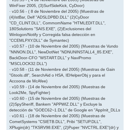
WinFixer 2005, (3)SurfSideKick, CyDoor)
· v10.56 - ( 8 de Noviembre del 2005) (Muestras de
(4)IstBar, Delf "ADSLDPBD.DLL" (2)CyDoor
"CD_CLINT.DLL", CommomName "HTMLEDIT.DLL",
180Solutions "SAIS.EXE", (2)Exclusiones del
Winlogon/Notify y Corregida falsa detección en
"CCEMLPXY.DLL" de Symantec)
· v10.57 - (10 de Noviembre del 2005) (Muestras de Vundo
"NNNON.DLL", NewDotNet "NDNUNINSTALL4_85.EXE",
BackDoor-CFO "WSTART.DLL" y NaviPromo
"MSCLOCK32.DLL")
· v10.58 - (11 de Noviembre del 2005) (Muestras de Gain
"Gtools.dll", SearchAid o HSA, IEHelperObj y para el
Accoona de McAfee)
· v10.59 - (14 de Noviembre del 2005) (Muestras de
Look2Me, SpyFighter)
· v10.60 - (15 de Noviembre del 2005) (Muestras de
(2)SpySheriff, Bankem "APPWIZ.DLL" y Excluye la
detección de "GOEC62~1.DLL" de Google en "AppInit_DLLs
· v10.61 - (18 de Noviembre del 2005) (Muestras de
CometSystems "CSIETB.DLL", Pribi "SETUP.DLL",
XPlugin(dr) "TKSRV98.EXE", (2)Puper "NVCTRL.EXE"(dr) y