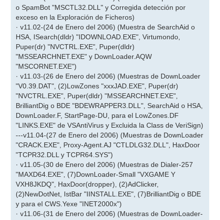
o SpamBot "MSCTL32.DLL" y Corregida detección por
exceso en la Exploración de Ficheros)
· v11.02-(24 de Enero del 2006) (Muestra de SearchAid o
HSA, ISearch(dldr) "IDOWNLOAD.EXE", Virtumondo,
Puper(dr) "NVCTRL.EXE", Puper(dldr)
"MSSEARCHNET.EXE" y DownLoader.AQW
"MSCORNET.EXE")
· v11.03-(26 de Enero del 2006) (Muestras de DownLoader
"V0.39.DAT", (2)LowZones "xxxJAD.EXE", Puper(dr)
"NVCTRL.EXE", Puper(dldr) "MSSEARCHNET.EXE",
BrilliantDig o BDE "BDEWRAPPER3.DLL", SearchAid o HSA,
DownLoader.F, StartPage-DU, para el LowZones.DF
"LINKS.EXE" de VSAntiVirus y Excluida la Class de VeriSign)
---v11.04-(27 de Enero del 2006) (Muestras de DownLoader
"CRACK.EXE", Proxy-Agent.AJ "CTLDLG32.DLL", HaxDoor
"TCPR32.DLL y TCPR64.SYS")
· v11.05-(30 de Enero del 2006) (Muestras de Dialer-257
"MAXD64.EXE", (7)DownLoader-Small "VXGAME Y
VXH8JKDQ", HaxDoor(dropper), (2)AdClicker,
(2)NewDotNet, IstBar "IINSTALL.EXE", (7)BrilliantDig o BDE
y para el CWS.Yexe "INET2000x")
· v11.06-(31 de Enero del 2006) (Muestras de DownLoader-