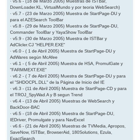
· v5.6 - (18 de Marzo 2005) Muestras de ISTBar,
DownLoader.KL, VirtualMundo y por teoria WebSearch)
· v5.7 - (23 de Marzo 2005) Muestra de StartPage-DU y
para el AZESearch ToolBar
· v5.8 - (29 de Marzo 2005) Muestra de StartPage-DU,
Commander ToolBar y YayaShow ToolBar
· v5.9 - (30 de Marzo 2005) Muestra de ISTBar y
AdClicler.CJ "HELPER.EXE"
· v6.0 - ( 1 de Abril 2005) Muestra de StartPage-DU y
AdWares según McAfee
· v6.1 - ( 5 de Abril 2005) Muestra de HSA, PromulGate y
"FARMMEXT.EXE"
· v6.2 - ( 7 de Abril 2005) Muestra de StartPage-DU y para
el "SHDOCPL.DLL" de la Página de Inicio del IE
· v6.3 - (11 de Abril 2005) Muestra de StartPage-CD y para
el TROJ_SpyWad.A y B segun Trend
· v6.4 - (13 de Abril 2005) Muestras de WebSearch y
BackDoor-BAC
· v6.5 - (18 de Abril 2005) Muestra de StartPage-DU,
IEDriver, Promulgate y para NavExcel
· v6.6 - (21 de Abril 2005) Muestras de TVMedia, Apropos,
SaveNow, ISTBar, BrowserAid, 180Solutions, Ezula,
ExactSearch