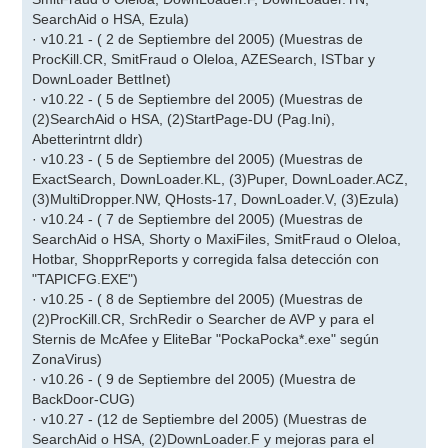
SearchAid o HSA, Ezula)
· v10.21 - ( 2 de Septiembre del 2005) (Muestras de
ProcKill.CR, SmitFraud o Oleloa, AZESearch, ISTbar y
DownLoader BettInet)
· v10.22 - ( 5 de Septiembre del 2005) (Muestras de
(2)SearchAid o HSA, (2)StartPage-DU (Pag.Ini),
Abetterintrnt dldr)
· v10.23 - ( 5 de Septiembre del 2005) (Muestras de
ExactSearch, DownLoader.KL, (3)Puper, DownLoader.ACZ,
(3)MultiDropper.NW, QHosts-17, DownLoader.V, (3)Ezula)
· v10.24 - ( 7 de Septiembre del 2005) (Muestras de
SearchAid o HSA, Shorty o MaxiFiles, SmitFraud o Oleloa,
Hotbar, ShopprReports y corregida falsa detección con
"TAPICFG.EXE")
· v10.25 - ( 8 de Septiembre del 2005) (Muestras de
(2)ProcKill.CR, SrchRedir o Searcher de AVP y para el
Sternis de McAfee y EliteBar "PockaPocka*.exe" según
ZonaVirus)
· v10.26 - ( 9 de Septiembre del 2005) (Muestra de
BackDoor-CUG)
· v10.27 - (12 de Septiembre del 2005) (Muestras de
SearchAid o HSA, (2)DownLoader.F y mejoras para el