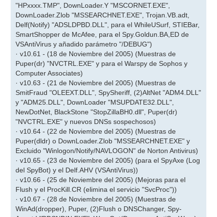
"HPxxxx.TMP", DownLoader.Y "MSCORNET.EXE",
DownLoader.Zlob "MSSEARCHNET.EXE", Trojan.VB.adt,
Delf(Notify) "ADSLDPBD.DLL", para el WhileUSurf, STIEBar,
SmartShopper de McAfee, para el Spy.Goldun.BA,ED de
VSAntiVirus y añadido parámetro "/DEBUG")
· v10.61 - (18 de Noviembre del 2005) (Muestras de
Puper(dr) "NVCTRL.EXE" y para el Warspy de Sophos y
Computer Associates)
· v10.63 - (21 de Noviembre del 2005) (Muestras de
SmitFraud "OLEEXT.DLL", SpySheriff, (2)AltNet "ADM4.DLL"
y "ADM25.DLL", DownLoader "MSUPDATE32.DLL",
NewDotNet, BlackStone "StopZillaBH0.dll", Puper(dr)
"NVCTRL.EXE" y nuevos DNSs sospechosos)
· v10.64 - (22 de Noviembre del 2005) (Muestras de
Puper(dldr) o DownLoader.Zlob "MSSEARCHNET.EXE" y
Excluido "Winlogon/Notify/NAVLOGON" de Norton Antivirus)
· v10.65 - (23 de Noviembre del 2005) (para el SpyAxe (Log
del SpyBot) y el Delf.AHV (VSAntiVirus))
· v10.66 - (25 de Noviembre del 2005) (Mejoras para el
Flush y el ProcKill.CR (elimina el servicio "SvcProc"))
· v10.67 - (28 de Noviembre del 2005) (Muestras de
WinAd(dropper), Puper, (2)Flush o DNSChanger, Spy-