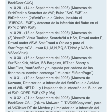
BackDoor.CUG)
· v10.28 - (14 de Septiembre del 2005) (Muestras de
SrchRedir o Searcher de AVP, Bube "SVC.EXE" de
BitDefender, (2)SmitFraud o Oleloa, Incluido el
"EliBDCSL.EXE" y detector de la infección del Bube en el
EXPLORER.EXE)
· v10.29 - (15 de Septiembre del 2005) (Muestras de
(2)DirectIP, Visua Toolbar, SearchAid o HSA, DownLoader.F,
DownLoader ABW, SmitFraud o Oleloa y para el
StartPage.ACV, Lewor.K,L,M,N,P,Q,S,T,NAA y NAB de
VSAntiVirus)
· v10.30 - (16 de Septiembre del 2005) (Muestras de
SurfSideKick, AltNet, BB-Bargains, ISTbar, Shorty o
MaxiFiles, YourSiteBar y busqueda por cadena de los
ficheros su nombre contenga ".Muestra EliStartPage")
· v10.31 - (19 de Septiembre del 2005) (Muestra de
Kazoom, Detector de la infección del SmitFraud o AleMod
en el WININET.DLL y Limpiador de la infección del Bubel en
el EXPLORER.EXE (XP y 98))
· v10.32 - (21 de Septiembre del 2005) (Muestra de
BackDoor-CSL, (2)New Malware.F "DVD95Copy.exe", para
el AdClicker.DF de McAfee y Limpiador de la infección del