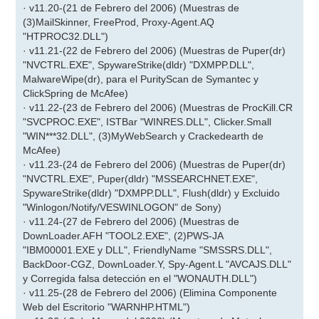
· v11.20-(21 de Febrero del 2006) (Muestras de
(3)MailSkinner, FreeProd, Proxy-Agent.AQ
"HTPROC32.DLL")
· v11.21-(22 de Febrero del 2006) (Muestras de Puper(dr)
"NVCTRL.EXE", SpywareStrike(dldr) "DXMPP.DLL",
MalwareWipe(dr), para el PurityScan de Symantec y
ClickSpring de McAfee)
· v11.22-(23 de Febrero del 2006) (Muestras de ProcKill.CR
"SVCPROC.EXE", ISTBar "WINRES.DLL", Clicker.Small
"WIN***32.DLL", (3)MyWebSearch y Crackedearth de
McAfee)
· v11.23-(24 de Febrero del 2006) (Muestras de Puper(dr)
"NVCTRL.EXE", Puper(dldr) "MSSEARCHNET.EXE",
SpywareStrike(dldr) "DXMPP.DLL", Flush(dldr) y Excluido
"Winlogon/Notify/VESWINLOGON" de Sony)
· v11.24-(27 de Febrero del 2006) (Muestras de
DownLoader.AFH "TOOL2.EXE", (2)PWS-JA
"IBM00001.EXE y DLL", FriendlyName "SMSSRS.DLL",
BackDoor-CGZ, DownLoader.Y, Spy-Agent.L "AVCAJS.DLL"
y Corregida falsa detección en el "WONAUTH.DLL")
· v11.25-(28 de Febrero del 2006) (Elimina Componente
Web del Escritorio "WARNHP.HTML")