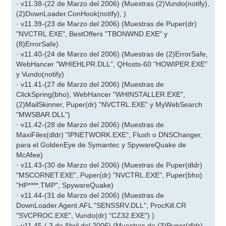
· v11.38-(22 de Marzo del 2006) (Muestras (2)Vundo(notify),
(2)DownLoader.ConHook(notify), )
· v11.39-(23 de Marzo del 2006) (Muestras de Puper(dr)
"NVCTRL.EXE", BestOffers "TBONWND.EXE" y
(8)ErrorSafe)
· v11.40-(24 de Marzo del 2006) (Muestras de (2)ErrorSafe,
WebHancer "WHIEHLPR.DLL", QHosts-60 "HOWIPER.EXE"
y Vundo(notify)
· v11.41-(27 de Marzo del 2006) (Muestras de
ClickSpring(bho), WebHancer "WHINSTALLER.EXE",
(2)MailSkinner, Puper(dr) "NVCTRL.EXE" y MyWebSearch
"MWSBAR.DLL")
· v11.42-(28 de Marzo del 2006) (Muestras de
MaxiFiles(dldr) "IPNETWORK.EXE", Flush o DNSChanger,
para el GoldenEye de Symantec y SpywareQuake de
McAfee)
· v11.43-(30 de Marzo del 2006) (Muestras de Puper(dldr)
"MSCORNET.EXE", Puper(dr) "NVCTRL.EXE", Puper(bho)
"HP****.TMP", SpywareQuake)
· v11.44-(31 de Marzo del 2006) (Muestras de
DownLoader.Agent.AFL "SENSSRV.DLL", ProcKill.CR
"SVCPROC.EXE", Vundo(dr) "CZ32.EXE") )
· v11.45-( 3 de Abril del 2006) (Muestras de (3)Puper(dldr)