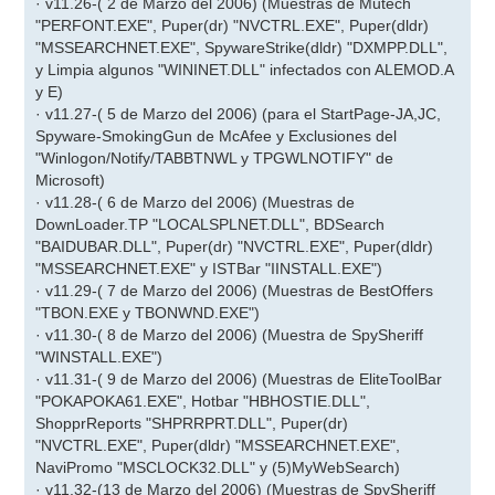
· v11.26-( 2 de Marzo del 2006) (Muestras de Mutech
"PERFONT.EXE", Puper(dr) "NVCTRL.EXE", Puper(dldr)
"MSSEARCHNET.EXE", SpywareStrike(dldr) "DXMPP.DLL",
y Limpia algunos "WININET.DLL" infectados con ALEMOD.A
y E)
· v11.27-( 5 de Marzo del 2006) (para el StartPage-JA,JC,
Spyware-SmokingGun de McAfee y Exclusiones del
"Winlogon/Notify/TABBTNWL y TPGWLNOTIFY" de
Microsoft)
· v11.28-( 6 de Marzo del 2006) (Muestras de
DownLoader.TP "LOCALSPLNET.DLL", BDSearch
"BAIDUBAR.DLL", Puper(dr) "NVCTRL.EXE", Puper(dldr)
"MSSEARCHNET.EXE" y ISTBar "IINSTALL.EXE")
· v11.29-( 7 de Marzo del 2006) (Muestras de BestOffers
"TBON.EXE y TBONWND.EXE")
· v11.30-( 8 de Marzo del 2006) (Muestra de SpySheriff
"WINSTALL.EXE")
· v11.31-( 9 de Marzo del 2006) (Muestras de EliteToolBar
"POKAPOKA61.EXE", Hotbar "HBHOSTIE.DLL",
ShopprReports "SHPRRPRT.DLL", Puper(dr)
"NVCTRL.EXE", Puper(dldr) "MSSEARCHNET.EXE",
NaviPromo "MSCLOCK32.DLL" y (5)MyWebSearch)
· v11.32-(13 de Marzo del 2006) (Muestras de SpySheriff