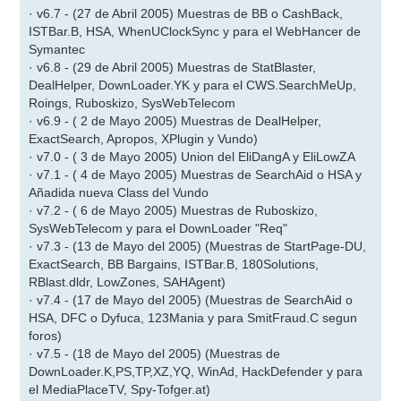
· v6.7 - (27 de Abril 2005) Muestras de BB o CashBack,
ISTBar.B, HSA, WhenUClockSync y para el WebHancer de
Symantec
· v6.8 - (29 de Abril 2005) Muestras de StatBlaster,
DealHelper, DownLoader.YK y para el CWS.SearchMeUp,
Roings, Ruboskizo, SysWebTelecom
· v6.9 - ( 2 de Mayo 2005) Muestras de DealHelper,
ExactSearch, Apropos, XPlugin y Vundo)
· v7.0 - ( 3 de Mayo 2005) Union del EliDangA y EliLowZA
· v7.1 - ( 4 de Mayo 2005) Muestras de SearchAid o HSA y
Añadida nueva Class del Vundo
· v7.2 - ( 6 de Mayo 2005) Muestras de Ruboskizo,
SysWebTelecom y para el DownLoader "Req"
· v7.3 - (13 de Mayo del 2005) (Muestras de StartPage-DU,
ExactSearch, BB Bargains, ISTBar.B, 180Solutions,
RBlast.dldr, LowZones, SAHAgent)
· v7.4 - (17 de Mayo del 2005) (Muestras de SearchAid o
HSA, DFC o Dyfuca, 123Mania y para SmitFraud.C segun
foros)
· v7.5 - (18 de Mayo del 2005) (Muestras de
DownLoader.K,PS,TP,XZ,YQ, WinAd, HackDefender y para
el MediaPlaceTV, Spy-Tofger.at)