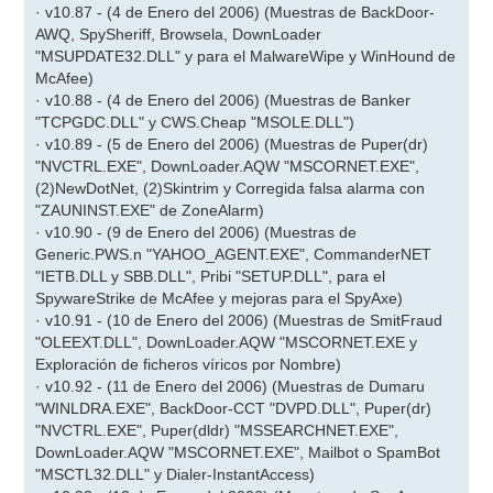
· v10.87 - (4 de Enero del 2006) (Muestras de BackDoor-
AWQ, SpySheriff, Browsela, DownLoader
"MSUPDATE32.DLL" y para el MalwareWipe y WinHound de
McAfee)
· v10.88 - (4 de Enero del 2006) (Muestras de Banker
"TCPGDC.DLL" y CWS.Cheap "MSOLE.DLL")
· v10.89 - (5 de Enero del 2006) (Muestras de Puper(dr)
"NVCTRL.EXE", DownLoader.AQW "MSCORNET.EXE",
(2)NewDotNet, (2)Skintrim y Corregida falsa alarma con
"ZAUNINST.EXE" de ZoneAlarm)
· v10.90 - (9 de Enero del 2006) (Muestras de
Generic.PWS.n "YAHOO_AGENT.EXE", CommanderNET
"IETB.DLL y SBB.DLL", Pribi "SETUP.DLL", para el
SpywareStrike de McAfee y mejoras para el SpyAxe)
· v10.91 - (10 de Enero del 2006) (Muestras de SmitFraud
"OLEEXT.DLL", DownLoader.AQW "MSCORNET.EXE y
Exploración de ficheros víricos por Nombre)
· v10.92 - (11 de Enero del 2006) (Muestras de Dumaru
"WINLDRA.EXE", BackDoor-CCT "DVPD.DLL", Puper(dr)
"NVCTRL.EXE", Puper(dldr) "MSSEARCHNET.EXE",
DownLoader.AQW "MSCORNET.EXE", Mailbot o SpamBot
"MSCTL32.DLL" y Dialer-InstantAccess)