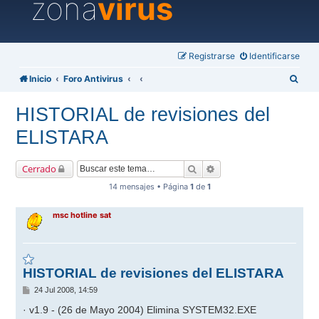
zona
virus
Registrarse
Identificarse
B
Inicio
Foro Antivirus
u
HISTORIAL de revisiones del
s
ELISTARA
c
a
Buscar
Búsqueda avanzada
Cerrado
r
14 mensajes • Página
1
de
1
msc hotline sat
HISTORIAL de revisiones del ELISTARA
M
24 Jul 2008, 14:59
e
n
· v1.9 - (26 de Mayo 2004) Elimina SYSTEM32.EXE
s