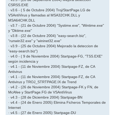
CSRSS.EXE
· v3.6 - ( 5 de Octubre 2004) Troj/StartPage.LG de
VSAntiVirus y llamadas al MSA32CHK.DLL y
MSA64CHK.DLL
· v3.7 - (21 de Octubre 2004) "Systime.exe", "Wintime.exe"
y "Dktime.exe"
· v3.8 - (22 de Octubre 2004) "easy-search.biz",
"runwin32.exe" y "wininet32.exe"
· v3.9 - (25 de Octubre 2004) Mejorado la deteccion de
"easy-search.biz")
· v4.0 - ( 9 de Noviembre 2004) Startpage-FG, "TSS.EXE"
según incidencia y
· v4.1 - (11 de Noviembre 2004) Startpage-FZ, de CA
Antivirus
· v4.1 - (11 de Noviembre 2004) Startpage-FZ, de CA
Antivirus y TROJ_STRTPAGE.IX de Trend
· v4.2 - (26 de Noviembre 2004) Startpage-FK y FN, de
McAfee y StartPage.FG de VSAntiVirus
· v4.3 - (28 de Diciembre 2004) Startpage-BN
· v4.4 - (24 de Enero 2005) Elimina Ficheros Temporales de
Internet
· v4.5 - (27 de Enero 2005) Startpage-DU