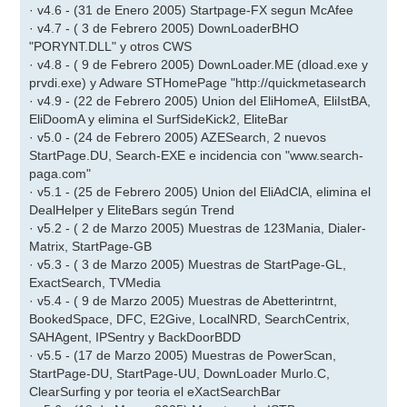
· v4.6 - (31 de Enero 2005) Startpage-FX segun McAfee
· v4.7 - ( 3 de Febrero 2005) DownLoaderBHO
"PORYNT.DLL" y otros CWS
· v4.8 - ( 9 de Febrero 2005) DownLoader.ME (dload.exe y
prvdi.exe) y Adware STHomePage "http://quickmetasearch
· v4.9 - (22 de Febrero 2005) Union del EliHomeA, EliIstBA,
EliDoomA y elimina el SurfSideKick2, EliteBar
· v5.0 - (24 de Febrero 2005) AZESearch, 2 nuevos
StartPage.DU, Search-EXE e incidencia con "www.search-
paga.com"
· v5.1 - (25 de Febrero 2005) Union del EliAdClA, elimina el
DealHelper y EliteBars según Trend
· v5.2 - ( 2 de Marzo 2005) Muestras de 123Mania, Dialer-
Matrix, StartPage-GB
· v5.3 - ( 3 de Marzo 2005) Muestras de StartPage-GL,
ExactSearch, TVMedia
· v5.4 - ( 9 de Marzo 2005) Muestras de Abetterintrnt,
BookedSpace, DFC, E2Give, LocalNRD, SearchCentrix,
SAHAgent, IPSentry y BackDoorBDD
· v5.5 - (17 de Marzo 2005) Muestras de PowerScan,
StartPage-DU, StartPage-UU, DownLoader Murlo.C,
ClearSurfing y por teoria el eXactSearchBar