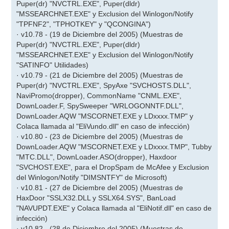
Puper(dr) "NVCTRL.EXE", Puper(dldr)
"MSSEARCHNET.EXE" y Exclusion del Winlogon/Notify
"TPFNF2", "TPHOTKEY" y "QCONGINA")
· v10.78 - (19 de Diciembre del 2005) (Muestras de
Puper(dr) "NVCTRL.EXE", Puper(dldr)
"MSSEARCHNET.EXE" y Exclusion del Winlogon/Notify
"SATINFO" Utilidades)
· v10.79 - (21 de Diciembre del 2005) (Muestras de
Puper(dr) "NVCTRL.EXE", SpyAxe "SVCHOSTS.DLL",
NaviPromo(dropper), CommonName "CNML.EXE",
DownLoader.F, SpySweeper "WRLOGONNTF.DLL",
DownLoader.AQW "MSCORNET.EXE y LDxxxx.TMP" y
Colaca llamada al "EliVundo.dll" en caso de infección)
· v10.80 - (23 de Diciembre del 2005) (Muestras de
DownLoader.AQW "MSCORNET.EXE y LDxxxx.TMP", Tubby
"MTC.DLL", DownLoader.ASO(dropper), Haxdoor
"SVCHOST.EXE", para el DropSpam de McAfee y Exclusion
del Winlogon/Notify "DIMSNTFY" de Microsoft)
· v10.81 - (27 de Diciembre del 2005) (Muestras de
HaxDoor "SSLX32.DLL y SSLX64.SYS", BanLoad
"NAVUPDT.EXE" y Colaca llamada al "EliNotif.dll" en caso de
infección)
· v10.82 - (28 de Diciembre del 2005) (Muestras de