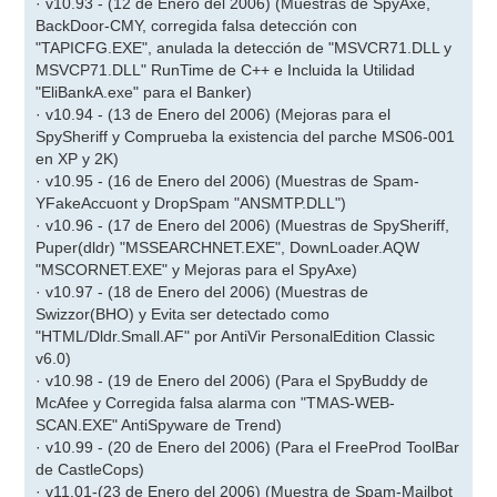
· v10.93 - (12 de Enero del 2006) (Muestras de SpyAxe,
BackDoor-CMY, corregida falsa detección con
"TAPICFG.EXE", anulada la detección de "MSVCR71.DLL y
MSVCP71.DLL" RunTime de C++ e Incluida la Utilidad
"EliBankA.exe" para el Banker)
· v10.94 - (13 de Enero del 2006) (Mejoras para el
SpySheriff y Comprueba la existencia del parche MS06-001
en XP y 2K)
· v10.95 - (16 de Enero del 2006) (Muestras de Spam-
YFakeAccuont y DropSpam "ANSMTP.DLL")
· v10.96 - (17 de Enero del 2006) (Muestras de SpySheriff,
Puper(dldr) "MSSEARCHNET.EXE", DownLoader.AQW
"MSCORNET.EXE" y Mejoras para el SpyAxe)
· v10.97 - (18 de Enero del 2006) (Muestras de
Swizzor(BHO) y Evita ser detectado como
"HTML/Dldr.Small.AF" por AntiVir PersonalEdition Classic
v6.0)
· v10.98 - (19 de Enero del 2006) (Para el SpyBuddy de
McAfee y Corregida falsa alarma con "TMAS-WEB-
SCAN.EXE" AntiSpyware de Trend)
· v10.99 - (20 de Enero del 2006) (Para el FreeProd ToolBar
de CastleCops)
· v11.01-(23 de Enero del 2006) (Muestra de Spam-Mailbot