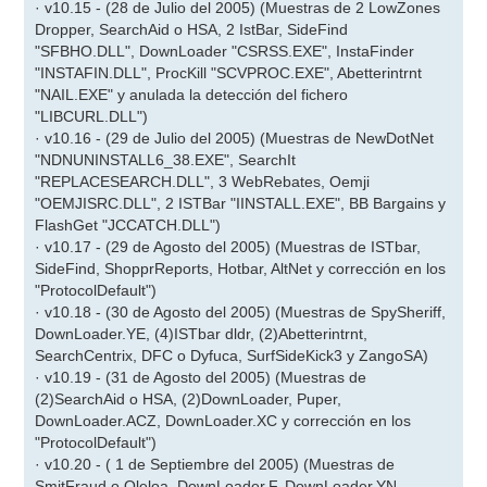
· v10.15 - (28 de Julio del 2005) (Muestras de 2 LowZones
Dropper, SearchAid o HSA, 2 IstBar, SideFind
"SFBHO.DLL", DownLoader "CSRSS.EXE", InstaFinder
"INSTAFIN.DLL", ProcKill "SCVPROC.EXE", Abetterintrnt
"NAIL.EXE" y anulada la detección del fichero
"LIBCURL.DLL")
· v10.16 - (29 de Julio del 2005) (Muestras de NewDotNet
"NDNUNINSTALL6_38.EXE", SearchIt
"REPLACESEARCH.DLL", 3 WebRebates, Oemji
"OEMJISRC.DLL", 2 ISTBar "IINSTALL.EXE", BB Bargains y
FlashGet "JCCATCH.DLL")
· v10.17 - (29 de Agosto del 2005) (Muestras de ISTbar,
SideFind, ShopprReports, Hotbar, AltNet y corrección en los
"ProtocolDefault")
· v10.18 - (30 de Agosto del 2005) (Muestras de SpySheriff,
DownLoader.YE, (4)ISTbar dldr, (2)Abetterintrnt,
SearchCentrix, DFC o Dyfuca, SurfSideKick3 y ZangoSA)
· v10.19 - (31 de Agosto del 2005) (Muestras de
(2)SearchAid o HSA, (2)DownLoader, Puper,
DownLoader.ACZ, DownLoader.XC y corrección en los
"ProtocolDefault")
· v10.20 - ( 1 de Septiembre del 2005) (Muestras de
SmitFraud o Oleloa, DownLoader.F, DownLoader.YN,