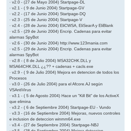
· v2.0 - (27 de Mayo 2004) Startpage-DL
a
j
· v2.1 - ( 9 de Junio 2004) Startpage-GV
e
· v2.2 - (17 de Junio 2004) Startpage-DQ
· v2.3 - (25 de Junio 2004) Startpage-V
· v2.4 - (28 de Junio 2004) EliCWSA, EliSearA y EliBlank
· v2.5 - (29 de Junio 2004) Encrip. Cadenas para evitar
alarmas SpyBot
· v2.6 - (30 de Junio 2004) http://www.123mania.com
· v2.5 - (29 de Junio 2004) Encrip. Cadenas para evitar
alarmas SpyBot
· v2.8 - ( 8 de Julio 2004) MSA32CHK.DLL y
MSA64CHK.DLL ¿¿?? + cadenas + cacls.exe
· v2.9 - ( 9 de Julio 2004) Mejora en detencion de todos los
Procesos
· v3.0 - (26 de Julio 2004) para el Afcore.AJ según
VSAntiVirus
· v3.1 - ( 5 de Agosto 2004) Hace un "Kill Bit" de los ActiveX
que elimina
· v3.2 - ( 6 de Septiembre 2004) Startpage-EU - Vundo
· v3.3 - (16 de Septiembre 2004) Mejoras, nuevos controles
e inclusion de deteccion winmm64.exe
· v3.4 - (27 de Septiembre 2004) Startpage-NBJ
· v3.5 - (28 de Septiembre 2004) Mejora deteccion