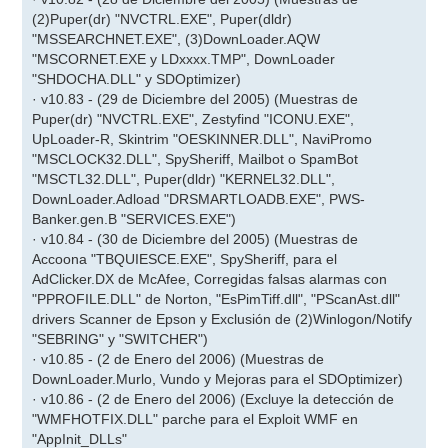
(2)Puper(dr) "NVCTRL.EXE", Puper(dldr)
"MSSEARCHNET.EXE", (3)DownLoader.AQW
"MSCORNET.EXE y LDxxxx.TMP", DownLoader
"SHDOCHA.DLL" y SDOptimizer)
· v10.83 - (29 de Diciembre del 2005) (Muestras de
Puper(dr) "NVCTRL.EXE", Zestyfind "ICONU.EXE",
UpLoader-R, Skintrim "OESKINNER.DLL", NaviPromo
"MSCLOCK32.DLL", SpySheriff, Mailbot o SpamBot
"MSCTL32.DLL", Puper(dldr) "KERNEL32.DLL",
DownLoader.Adload "DRSMARTLOADB.EXE", PWS-
Banker.gen.B "SERVICES.EXE")
· v10.84 - (30 de Diciembre del 2005) (Muestras de
Accoona "TBQUIESCE.EXE", SpySheriff, para el
AdClicker.DX de McAfee, Corregidas falsas alarmas con
"PPROFILE.DLL" de Norton, "EsPimTiff.dll", "PScanAst.dll"
drivers Scanner de Epson y Exclusión de (2)Winlogon/Notify
"SEBRING" y "SWITCHER")
· v10.85 - (2 de Enero del 2006) (Muestras de
DownLoader.Murlo, Vundo y Mejoras para el SDOptimizer)
· v10.86 - (2 de Enero del 2006) (Excluye la detección de
"WMFHOTFIX.DLL" parche para el Exploit WMF en
"AppInit_DLLs"