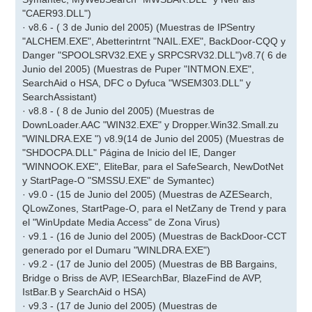
"CAER93.DLL")
· v8.6 - ( 3 de Junio del 2005) (Muestras de IPSentry
"ALCHEM.EXE", Abetterintrnt "NAIL.EXE", BackDoor-CQQ y
Danger "SPOOLSRV32.EXE y SRPCSRV32.DLL")v8.7( 6 de
Junio del 2005) (Muestras de Puper "INTMON.EXE",
SearchAid o HSA, DFC o Dyfuca "WSEM303.DLL" y
SearchAssistant)
· v8.8 - ( 8 de Junio del 2005) (Muestras de
DownLoader.AAC "WIN32.EXE" y Dropper.Win32.Small.zu
"WINLDRA.EXE ") v8.9(14 de Junio del 2005) (Muestras de
"SHDOCPA.DLL" Página de Inicio del IE, Danger
"WINNOOK.EXE", EliteBar, para el SafeSearch, NewDotNet
y StartPage-O "SMSSU.EXE" de Symantec)
· v9.0 - (15 de Junio del 2005) (Muestras de AZESearch,
QLowZones, StartPage-O, para el NetZany de Trend y para
el "WinUpdate Media Access" de Zona Virus)
· v9.1 - (16 de Junio del 2005) (Muestras de BackDoor-CCT
generado por el Dumaru "WINLDRA.EXE")
· v9.2 - (17 de Junio del 2005) (Muestras de BB Bargains,
Bridge o Briss de AVP, IESearchBar, BlazeFind de AVP,
IstBar.B y SearchAid o HSA)
· v9.3 - (17 de Junio del 2005) (Muestras de