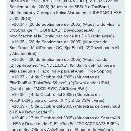
Bube en el EXPLORER.EXE (NT4 y 2000)) v10.33 - (22 de
Septiembre del 2005) (Muestra de SBSoft o ToolBand,
Abetterintrnt y Corregida Falsa Alarma en el JDBGMGR.EXE
v5.00.3810)
· v10.34 - (26 de Septiembre del 2005) (Muestra de Flush o
DNSChanger "HGQHP.EXE", DownLoader.ACT y
Modificacion el la Configuración de los DNS (solo avisa))
· v10.35 - (28 de Septiembre del 2005) (Muestras de
SmitFraud, MultiDropper.OC, SpaBot.dll, (2)DownLoader.KL
y Abetterintrnt)
· v10.36 - (30 de Septiembre del 2005) (Muestras de
(2)TopRebates, "RUNDLL.EXE", ISTBar, SideFind, para el
Alexa según el HijackThis y para el AnaFTP de Sophos)
· v10.37 - ( 4 de Octubre del 2005) (Muestras de
EliteToolBar "PokaPoka69.exe", (2)DownLoader.UP.dll,
DwonLoader "MS32.SYS", AdClicker.BW, )
· v10.38 - ( 4 de Octubre del 2005) (Muestras de
ProcKill.CR y para el Lewor.X,Y y Z de VSAntiVirus)
· v10.39 - ( 5 de Octubre del 2005) (Muestras de SearchAid
o HSA y DownLoader.F)
· v10.40 - ( 7 de Octubre del 2005) (Muestras de SearchAid
o HSA y DownLoader.F, EliteToolBar "POKAPOKA73.EXE" y
para el BestOffers y ActivShop o ezShopper de McAfee)