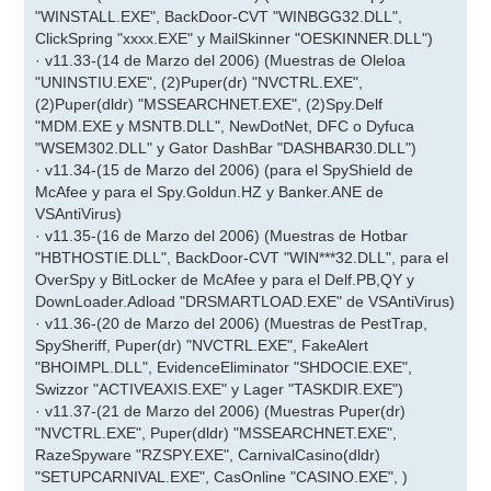
"WINSTALL.EXE", BackDoor-CVT "WINBGG32.DLL",
ClickSpring "xxxx.EXE" y MailSkinner "OESKINNER.DLL")
· v11.33-(14 de Marzo del 2006) (Muestras de Oleloa
"UNINSTIU.EXE", (2)Puper(dr) "NVCTRL.EXE",
(2)Puper(dldr) "MSSEARCHNET.EXE", (2)Spy.Delf
"MDM.EXE y MSNTB.DLL", NewDotNet, DFC o Dyfuca
"WSEM302.DLL" y Gator DashBar "DASHBAR30.DLL")
· v11.34-(15 de Marzo del 2006) (para el SpyShield de
McAfee y para el Spy.Goldun.HZ y Banker.ANE de
VSAntiVirus)
· v11.35-(16 de Marzo del 2006) (Muestras de Hotbar
"HBTHOSTIE.DLL", BackDoor-CVT "WIN***32.DLL", para el
OverSpy y BitLocker de McAfee y para el Delf.PB,QY y
DownLoader.Adload "DRSMARTLOAD.EXE" de VSAntiVirus)
· v11.36-(20 de Marzo del 2006) (Muestras de PestTrap,
SpySheriff, Puper(dr) "NVCTRL.EXE", FakeAlert
"BHOIMPL.DLL", EvidenceEliminator "SHDOCIE.EXE",
Swizzor "ACTIVEAXIS.EXE" y Lager "TASKDIR.EXE")
· v11.37-(21 de Marzo del 2006) (Muestras Puper(dr)
"NVCTRL.EXE", Puper(dldr) "MSSEARCHNET.EXE",
RazeSpyware "RZSPY.EXE", CarnivalCasino(dldr)
"SETUPCARNIVAL.EXE", CasOnline "CASINO.EXE", )