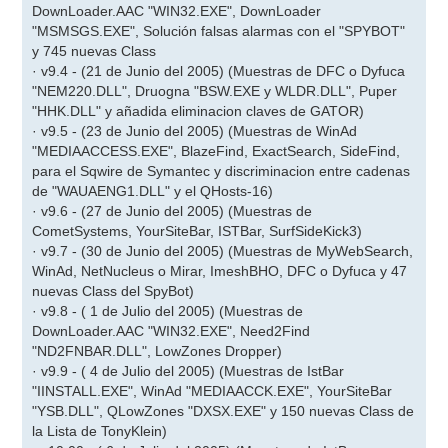
DownLoader.AAC "WIN32.EXE", DownLoader
"MSMSGS.EXE", Solución falsas alarmas con el "SPYBOT"
y 745 nuevas Class
· v9.4 - (21 de Junio del 2005) (Muestras de DFC o Dyfuca
"NEM220.DLL", Druogna "BSW.EXE y WLDR.DLL", Puper
"HHK.DLL" y añadida eliminacion claves de GATOR)
· v9.5 - (23 de Junio del 2005) (Muestras de WinAd
"MEDIAACCESS.EXE", BlazeFind, ExactSearch, SideFind,
para el Sqwire de Symantec y discriminacion entre cadenas
de "WAUAENG1.DLL" y el QHosts-16)
· v9.6 - (27 de Junio del 2005) (Muestras de
CometSystems, YourSiteBar, ISTBar, SurfSideKick3)
· v9.7 - (30 de Junio del 2005) (Muestras de MyWebSearch,
WinAd, NetNucleus o Mirar, ImeshBHO, DFC o Dyfuca y 47
nuevas Class del SpyBot)
· v9.8 - ( 1 de Julio del 2005) (Muestras de
DownLoader.AAC "WIN32.EXE", Need2Find
"ND2FNBAR.DLL", LowZones Dropper)
· v9.9 - ( 4 de Julio del 2005) (Muestras de IstBar
"IINSTALL.EXE", WinAd "MEDIAACCK.EXE", YourSiteBar
"YSB.DLL", QLowZones "DXSX.EXE" y 150 nuevas Class de
la Lista de TonyKlein)