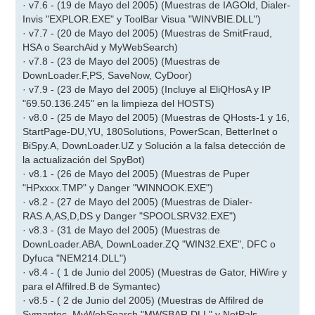
· v7.6 - (19 de Mayo del 2005) (Muestras de IAGOld, Dialer-
Invis "EXPLOR.EXE" y ToolBar Visua "WINVBIE.DLL")
· v7.7 - (20 de Mayo del 2005) (Muestras de SmitFraud,
HSA o SearchAid y MyWebSearch)
· v7.8 - (23 de Mayo del 2005) (Muestras de
DownLoader.F,PS, SaveNow, CyDoor)
· v7.9 - (23 de Mayo del 2005) (Incluye al EliQHosA y IP
"69.50.136.245" en la limpieza del HOSTS)
· v8.0 - (25 de Mayo del 2005) (Muestras de QHosts-1 y 16,
StartPage-DU,YU, 180Solutions, PowerScan, BetterInet o
BiSpy.A, DownLoader.UZ y Solución a la falsa detección de
la actualización del SpyBot)
· v8.1 - (26 de Mayo del 2005) (Muestras de Puper
"HPxxxx.TMP" y Danger "WINNOOK.EXE")
· v8.2 - (27 de Mayo del 2005) (Muestras de Dialer-
RAS.A,AS,D,DS y Danger "SPOOLSRV32.EXE")
· v8.3 - (31 de Mayo del 2005) (Muestras de
DownLoader.ABA, DownLoader.ZQ "WIN32.EXE", DFC o
Dyfuca "NEM214.DLL")
· v8.4 - ( 1 de Junio del 2005) (Muestras de Gator, HiWire y
para el Affilred.B de Symantec)
· v8.5 - ( 2 de Junio del 2005) (Muestras de Affilred de
Symantec, MyWebSearch "MWSBAR.DLL" y NetPals