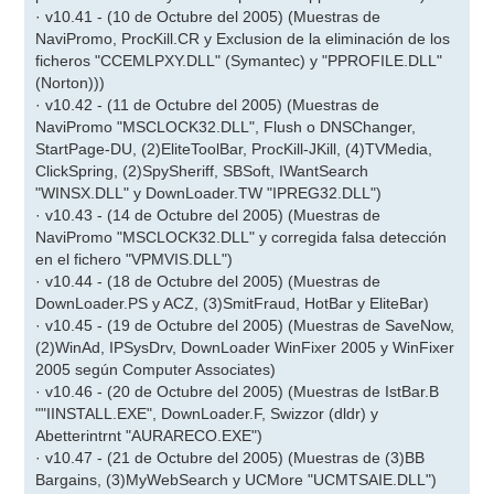
· v10.41 - (10 de Octubre del 2005) (Muestras de
NaviPromo, ProcKill.CR y Exclusion de la eliminación de los
ficheros "CCEMLPXY.DLL" (Symantec) y "PPROFILE.DLL"
(Norton)))
· v10.42 - (11 de Octubre del 2005) (Muestras de
NaviPromo "MSCLOCK32.DLL", Flush o DNSChanger,
StartPage-DU, (2)EliteToolBar, ProcKill-JKill, (4)TVMedia,
ClickSpring, (2)SpySheriff, SBSoft, IWantSearch
"WINSX.DLL" y DownLoader.TW "IPREG32.DLL")
· v10.43 - (14 de Octubre del 2005) (Muestras de
NaviPromo "MSCLOCK32.DLL" y corregida falsa detección
en el fichero "VPMVIS.DLL")
· v10.44 - (18 de Octubre del 2005) (Muestras de
DownLoader.PS y ACZ, (3)SmitFraud, HotBar y EliteBar)
· v10.45 - (19 de Octubre del 2005) (Muestras de SaveNow,
(2)WinAd, IPSysDrv, DownLoader WinFixer 2005 y WinFixer
2005 según Computer Associates)
· v10.46 - (20 de Octubre del 2005) (Muestras de IstBar.B
""IINSTALL.EXE", DownLoader.F, Swizzor (dldr) y
Abetterintrnt "AURARECO.EXE")
· v10.47 - (21 de Octubre del 2005) (Muestras de (3)BB
Bargains, (3)MyWebSearch y UCMore "UCMTSAIE.DLL")