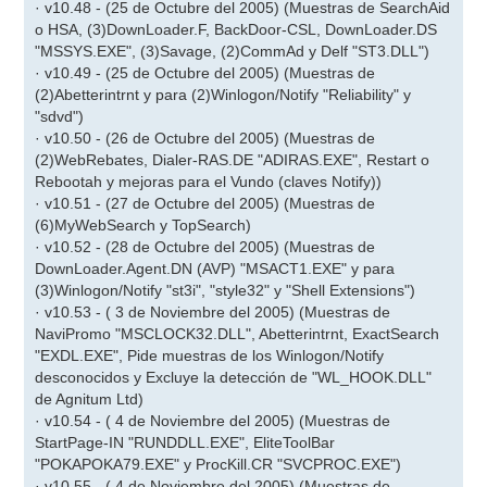
· v10.48 - (25 de Octubre del 2005) (Muestras de SearchAid
o HSA, (3)DownLoader.F, BackDoor-CSL, DownLoader.DS
"MSSYS.EXE", (3)Savage, (2)CommAd y Delf "ST3.DLL")
· v10.49 - (25 de Octubre del 2005) (Muestras de
(2)Abetterintrnt y para (2)Winlogon/Notify "Reliability" y
"sdvd")
· v10.50 - (26 de Octubre del 2005) (Muestras de
(2)WebRebates, Dialer-RAS.DE "ADIRAS.EXE", Restart o
Rebootah y mejoras para el Vundo (claves Notify))
· v10.51 - (27 de Octubre del 2005) (Muestras de
(6)MyWebSearch y TopSearch)
· v10.52 - (28 de Octubre del 2005) (Muestras de
DownLoader.Agent.DN (AVP) "MSACT1.EXE" y para
(3)Winlogon/Notify "st3i", "style32" y "Shell Extensions")
· v10.53 - ( 3 de Noviembre del 2005) (Muestras de
NaviPromo "MSCLOCK32.DLL", Abetterintrnt, ExactSearch
"EXDL.EXE", Pide muestras de los Winlogon/Notify
desconocidos y Excluye la detección de "WL_HOOK.DLL"
de Agnitum Ltd)
· v10.54 - ( 4 de Noviembre del 2005) (Muestras de
StartPage-IN "RUNDDLL.EXE", EliteToolBar
"POKAPOKA79.EXE" y ProcKill.CR "SVCPROC.EXE")
· v10.55 - ( 4 de Noviembre del 2005) (Muestras de