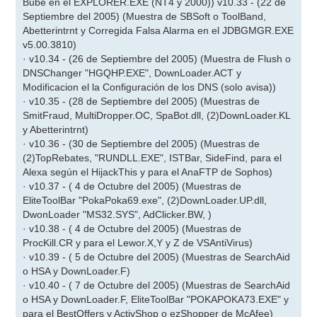
Bube en el EXPLORER.EXE (NT4 y 2000)) v10.33 - (22 de
Septiembre del 2005) (Muestra de SBSoft o ToolBand,
Abetterintrnt y Corregida Falsa Alarma en el JDBGMGR.EXE
v5.00.3810)
· v10.34 - (26 de Septiembre del 2005) (Muestra de Flush o
DNSChanger "HGQHP.EXE", DownLoader.ACT y
Modificacion el la Configuración de los DNS (solo avisa))
· v10.35 - (28 de Septiembre del 2005) (Muestras de
SmitFraud, MultiDropper.OC, SpaBot.dll, (2)DownLoader.KL
y Abetterintrnt)
· v10.36 - (30 de Septiembre del 2005) (Muestras de
(2)TopRebates, "RUNDLL.EXE", ISTBar, SideFind, para el
Alexa según el HijackThis y para el AnaFTP de Sophos)
· v10.37 - ( 4 de Octubre del 2005) (Muestras de
EliteToolBar "PokaPoka69.exe", (2)DownLoader.UP.dll,
DwonLoader "MS32.SYS", AdClicker.BW, )
· v10.38 - ( 4 de Octubre del 2005) (Muestras de
ProcKill.CR y para el Lewor.X,Y y Z de VSAntiVirus)
· v10.39 - ( 5 de Octubre del 2005) (Muestras de SearchAid
o HSA y DownLoader.F)
· v10.40 - ( 7 de Octubre del 2005) (Muestras de SearchAid
o HSA y DownLoader.F, EliteToolBar "POKAPOKA73.EXE" y
para el BestOffers y ActivShop o ezShopper de McAfee)