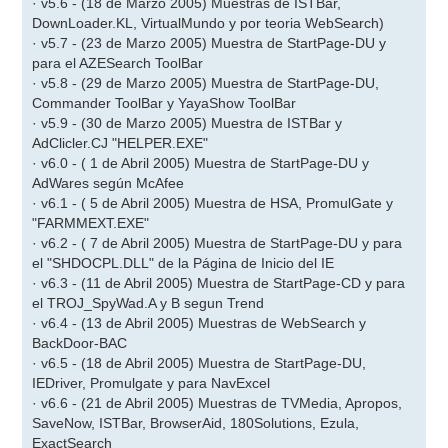
· v5.6 - (18 de Marzo 2005) Muestras de ISTBar,
DownLoader.KL, VirtualMundo y por teoria WebSearch)
· v5.7 - (23 de Marzo 2005) Muestra de StartPage-DU y
para el AZESearch ToolBar
· v5.8 - (29 de Marzo 2005) Muestra de StartPage-DU,
Commander ToolBar y YayaShow ToolBar
· v5.9 - (30 de Marzo 2005) Muestra de ISTBar y
AdClicler.CJ "HELPER.EXE"
· v6.0 - ( 1 de Abril 2005) Muestra de StartPage-DU y
AdWares según McAfee
· v6.1 - ( 5 de Abril 2005) Muestra de HSA, PromulGate y
"FARMMEXT.EXE"
· v6.2 - ( 7 de Abril 2005) Muestra de StartPage-DU y para
el "SHDOCPL.DLL" de la Página de Inicio del IE
· v6.3 - (11 de Abril 2005) Muestra de StartPage-CD y para
el TROJ_SpyWad.A y B segun Trend
· v6.4 - (13 de Abril 2005) Muestras de WebSearch y
BackDoor-BAC
· v6.5 - (18 de Abril 2005) Muestra de StartPage-DU,
IEDriver, Promulgate y para NavExcel
· v6.6 - (21 de Abril 2005) Muestras de TVMedia, Apropos,
SaveNow, ISTBar, BrowserAid, 180Solutions, Ezula,
ExactSearch