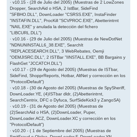
· v10.15 - (28 de Julio del 2005) (Muestras de 2 LowZones
Dropper, SearchAid o HSA, 2 IstBar, SideFind
"SFBHO.DLL", DownLoader "CSRSS.EXE", InstaFinder
"INSTAFIN.DLL", ProcKill "SCVPROC.EXE", Abetterintrnt
"NAIL.EXE" y anulada la detección del fichero
"LIBCURL.DLL")
· v10.16 - (29 de Julio del 2005) (Muestras de NewDotNet
"NDNUNINSTALL6_38.EXE", SearchIt
"REPLACESEARCH.DLL", 3 WebRebates, Oemji
"OEMJISRC.DLL", 2 ISTBar "IINSTALL.EXE", BB Bargains y
FlashGet "JCCATCH.DLL")
· v10.17 - (29 de Agosto del 2005) (Muestras de ISTbar,
SideFind, ShopprReports, Hotbar, AltNet y corrección en los
"ProtocolDefault")
· v10.18 - (30 de Agosto del 2005) (Muestras de SpySheriff,
DownLoader.YE, (4)ISTbar dldr, (2)Abetterintrnt,
SearchCentrix, DFC o Dyfuca, SurfSideKick3 y ZangoSA)
· v10.19 - (31 de Agosto del 2005) (Muestras de
(2)SearchAid o HSA, (2)DownLoader, Puper,
DownLoader.ACZ, DownLoader.XC y corrección en los
"ProtocolDefault")
· v10.20 - ( 1 de Septiembre del 2005) (Muestras de
SmitFraud o Oleloa, DownLoader.F, DownLoader.YN,