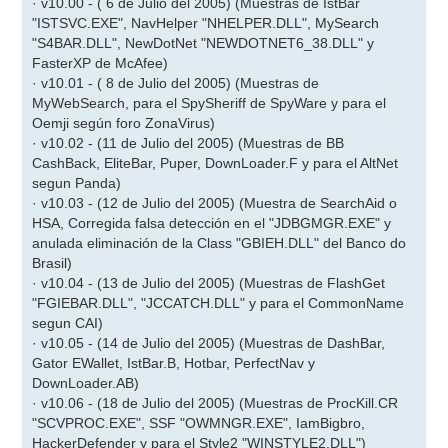
· v10.00 - ( 6 de Julio del 2005) (Muestras de IstBar
"ISTSVC.EXE", NavHelper "NHELPER.DLL", MySearch
"S4BAR.DLL", NewDotNet "NEWDOTNET6_38.DLL" y
FasterXP de McAfee)
· v10.01 - ( 8 de Julio del 2005) (Muestras de
MyWebSearch, para el SpySheriff de SpyWare y para el
Oemji según foro ZonaVirus)
· v10.02 - (11 de Julio del 2005) (Muestras de BB
CashBack, EliteBar, Puper, DownLoader.F y para el AltNet
segun Panda)
· v10.03 - (12 de Julio del 2005) (Muestra de SearchAid o
HSA, Corregida falsa detección en el "JDBGMGR.EXE" y
anulada eliminación de la Class "GBIEH.DLL" del Banco do
Brasil)
· v10.04 - (13 de Julio del 2005) (Muestras de FlashGet
"FGIEBAR.DLL", "JCCATCH.DLL" y para el CommonName
segun CAI)
· v10.05 - (14 de Julio del 2005) (Muestras de DashBar,
Gator EWallet, IstBar.B, Hotbar, PerfectNav y
DownLoader.AB)
· v10.06 - (18 de Julio del 2005) (Muestras de ProcKill.CR
"SCVPROC.EXE", SSF "OWMNGR.EXE", IamBigbro,
HackerDefender y para el Style2 "WINSTYLE2.DLL")