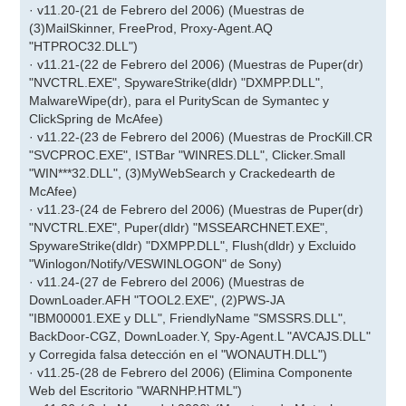
· v11.20-(21 de Febrero del 2006) (Muestras de
(3)MailSkinner, FreeProd, Proxy-Agent.AQ
"HTPROC32.DLL")
· v11.21-(22 de Febrero del 2006) (Muestras de Puper(dr)
"NVCTRL.EXE", SpywareStrike(dldr) "DXMPP.DLL",
MalwareWipe(dr), para el PurityScan de Symantec y
ClickSpring de McAfee)
· v11.22-(23 de Febrero del 2006) (Muestras de ProcKill.CR
"SVCPROC.EXE", ISTBar "WINRES.DLL", Clicker.Small
"WIN***32.DLL", (3)MyWebSearch y Crackedearth de
McAfee)
· v11.23-(24 de Febrero del 2006) (Muestras de Puper(dr)
"NVCTRL.EXE", Puper(dldr) "MSSEARCHNET.EXE",
SpywareStrike(dldr) "DXMPP.DLL", Flush(dldr) y Excluido
"Winlogon/Notify/VESWINLOGON" de Sony)
· v11.24-(27 de Febrero del 2006) (Muestras de
DownLoader.AFH "TOOL2.EXE", (2)PWS-JA
"IBM00001.EXE y DLL", FriendlyName "SMSSRS.DLL",
BackDoor-CGZ, DownLoader.Y, Spy-Agent.L "AVCAJS.DLL"
y Corregida falsa detección en el "WONAUTH.DLL")
· v11.25-(28 de Febrero del 2006) (Elimina Componente
Web del Escritorio "WARNHP.HTML")