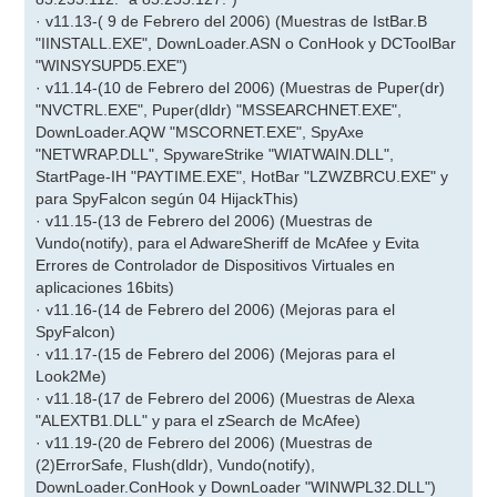
· v11.13-( 9 de Febrero del 2006) (Muestras de IstBar.B
"IINSTALL.EXE", DownLoader.ASN o ConHook y DCToolBar
"WINSYSUPD5.EXE")
· v11.14-(10 de Febrero del 2006) (Muestras de Puper(dr)
"NVCTRL.EXE", Puper(dldr) "MSSEARCHNET.EXE",
DownLoader.AQW "MSCORNET.EXE", SpyAxe
"NETWRAP.DLL", SpywareStrike "WIATWAIN.DLL",
StartPage-IH "PAYTIME.EXE", HotBar "LZWZBRCU.EXE" y
para SpyFalcon según 04 HijackThis)
· v11.15-(13 de Febrero del 2006) (Muestras de
Vundo(notify), para el AdwareSheriff de McAfee y Evita
Errores de Controlador de Dispositivos Virtuales en
aplicaciones 16bits)
· v11.16-(14 de Febrero del 2006) (Mejoras para el
SpyFalcon)
· v11.17-(15 de Febrero del 2006) (Mejoras para el
Look2Me)
· v11.18-(17 de Febrero del 2006) (Muestras de Alexa
"ALEXTB1.DLL" y para el zSearch de McAfee)
· v11.19-(20 de Febrero del 2006) (Muestras de
(2)ErrorSafe, Flush(dldr), Vundo(notify),
DownLoader.ConHook y DownLoader "WINWPL32.DLL")