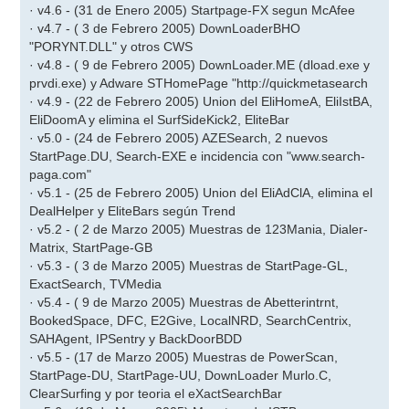
· v4.6 - (31 de Enero 2005) Startpage-FX segun McAfee
· v4.7 - ( 3 de Febrero 2005) DownLoaderBHO
"PORYNT.DLL" y otros CWS
· v4.8 - ( 9 de Febrero 2005) DownLoader.ME (dload.exe y
prvdi.exe) y Adware STHomePage "http://quickmetasearch
· v4.9 - (22 de Febrero 2005) Union del EliHomeA, EliIstBA,
EliDoomA y elimina el SurfSideKick2, EliteBar
· v5.0 - (24 de Febrero 2005) AZESearch, 2 nuevos
StartPage.DU, Search-EXE e incidencia con "www.search-
paga.com"
· v5.1 - (25 de Febrero 2005) Union del EliAdClA, elimina el
DealHelper y EliteBars según Trend
· v5.2 - ( 2 de Marzo 2005) Muestras de 123Mania, Dialer-
Matrix, StartPage-GB
· v5.3 - ( 3 de Marzo 2005) Muestras de StartPage-GL,
ExactSearch, TVMedia
· v5.4 - ( 9 de Marzo 2005) Muestras de Abetterintrnt,
BookedSpace, DFC, E2Give, LocalNRD, SearchCentrix,
SAHAgent, IPSentry y BackDoorBDD
· v5.5 - (17 de Marzo 2005) Muestras de PowerScan,
StartPage-DU, StartPage-UU, DownLoader Murlo.C,
ClearSurfing y por teoria el eXactSearchBar