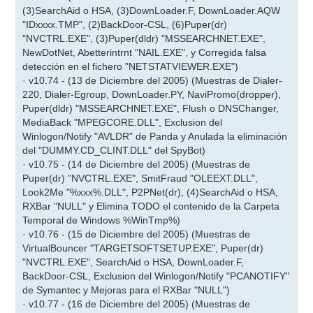
(3)SearchAid o HSA, (3)DownLoader.F, DownLoader.AQW
"IDxxxx.TMP", (2)BackDoor-CSL, (6)Puper(dr)
"NVCTRL.EXE", (3)Puper(dldr) "MSSEARCHNET.EXE",
NewDotNet, Abetterintrnt "NAIL.EXE", y Corregida falsa
detección en el fichero "NETSTATVIEWER.EXE")
· v10.74 - (13 de Diciembre del 2005) (Muestras de Dialer-
220, Dialer-Egroup, DownLoader.PY, NaviPromo(dropper),
Puper(dldr) "MSSEARCHNET.EXE", Flush o DNSChanger,
MediaBack "MPEGCORE.DLL", Exclusion del
Winlogon/Notify "AVLDR" de Panda y Anulada la eliminación
del "DUMMY.CD_CLINT.DLL" del SpyBot)
· v10.75 - (14 de Diciembre del 2005) (Muestras de
Puper(dr) "NVCTRL.EXE", SmitFraud "OLEEXT.DLL",
Look2Me "%xxx%.DLL", P2PNet(dr), (4)SearchAid o HSA,
RXBar "NULL" y Elimina TODO el contenido de la Carpeta
Temporal de Windows %WinTmp%)
· v10.76 - (15 de Diciembre del 2005) (Muestras de
VirtualBouncer "TARGETSOFTSETUP.EXE", Puper(dr)
"NVCTRL.EXE", SearchAid o HSA, DownLoader.F,
BackDoor-CSL, Exclusion del Winlogon/Notify "PCANOTIFY"
de Symantec y Mejoras para el RXBar "NULL")
· v10.77 - (16 de Diciembre del 2005) (Muestras de