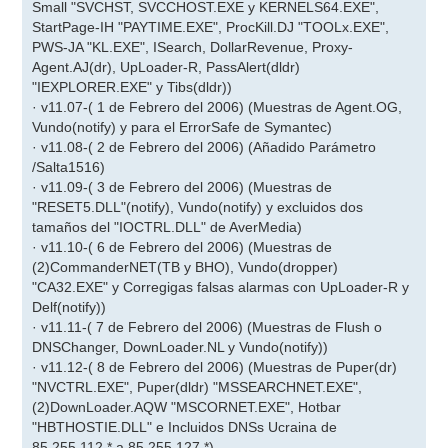
Small "SVCHST, SVCCHOST.EXE y KERNELS64.EXE",
StartPage-IH "PAYTIME.EXE", ProcKill.DJ "TOOLx.EXE",
PWS-JA "KL.EXE", ISearch, DollarRevenue, Proxy-
Agent.AJ(dr), UpLoader-R, PassAlert(dldr)
"IEXPLORER.EXE" y Tibs(dldr))
· v11.07-( 1 de Febrero del 2006) (Muestras de Agent.OG,
Vundo(notify) y para el ErrorSafe de Symantec)
· v11.08-( 2 de Febrero del 2006) (Añadido Parámetro
/Salta1516)
· v11.09-( 3 de Febrero del 2006) (Muestras de
"RESET5.DLL"(notify), Vundo(notify) y excluidos dos
tamaños del "IOCTRL.DLL" de AverMedia)
· v11.10-( 6 de Febrero del 2006) (Muestras de
(2)CommanderNET(TB y BHO), Vundo(dropper)
"CA32.EXE" y Corregigas falsas alarmas con UpLoader-R y
Delf(notify))
· v11.11-( 7 de Febrero del 2006) (Muestras de Flush o
DNSChanger, DownLoader.NL y Vundo(notify))
· v11.12-( 8 de Febrero del 2006) (Muestras de Puper(dr)
"NVCTRL.EXE", Puper(dldr) "MSSEARCHNET.EXE",
(2)DownLoader.AQW "MSCORNET.EXE", Hotbar
"HBTHOSTIE.DLL" e Incluidos DNSs Ucraina de
85.255.112.* a 85.255.127.*)