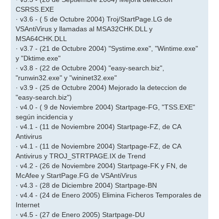
CSRSS.EXE
· v3.6 - ( 5 de Octubre 2004) Troj/StartPage.LG de
VSAntiVirus y llamadas al MSA32CHK.DLL y
MSA64CHK.DLL
· v3.7 - (21 de Octubre 2004) "Systime.exe", "Wintime.exe"
y "Dktime.exe"
· v3.8 - (22 de Octubre 2004) "easy-search.biz",
"runwin32.exe" y "wininet32.exe"
· v3.9 - (25 de Octubre 2004) Mejorado la deteccion de
"easy-search.biz")
· v4.0 - ( 9 de Noviembre 2004) Startpage-FG, "TSS.EXE"
según incidencia y
· v4.1 - (11 de Noviembre 2004) Startpage-FZ, de CA
Antivirus
· v4.1 - (11 de Noviembre 2004) Startpage-FZ, de CA
Antivirus y TROJ_STRTPAGE.IX de Trend
· v4.2 - (26 de Noviembre 2004) Startpage-FK y FN, de
McAfee y StartPage.FG de VSAntiVirus
· v4.3 - (28 de Diciembre 2004) Startpage-BN
· v4.4 - (24 de Enero 2005) Elimina Ficheros Temporales de
Internet
· v4.5 - (27 de Enero 2005) Startpage-DU