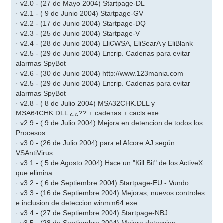
· v2.0 - (27 de Mayo 2004) Startpage-DL
a
j
· v2.1 - ( 9 de Junio 2004) Startpage-GV
e
· v2.2 - (17 de Junio 2004) Startpage-DQ
· v2.3 - (25 de Junio 2004) Startpage-V
· v2.4 - (28 de Junio 2004) EliCWSA, EliSearA y EliBlank
· v2.5 - (29 de Junio 2004) Encrip. Cadenas para evitar
alarmas SpyBot
· v2.6 - (30 de Junio 2004) http://www.123mania.com
· v2.5 - (29 de Junio 2004) Encrip. Cadenas para evitar
alarmas SpyBot
· v2.8 - ( 8 de Julio 2004) MSA32CHK.DLL y
MSA64CHK.DLL ¿¿?? + cadenas + cacls.exe
· v2.9 - ( 9 de Julio 2004) Mejora en detencion de todos los
Procesos
· v3.0 - (26 de Julio 2004) para el Afcore.AJ según
VSAntiVirus
· v3.1 - ( 5 de Agosto 2004) Hace un "Kill Bit" de los ActiveX
que elimina
· v3.2 - ( 6 de Septiembre 2004) Startpage-EU - Vundo
· v3.3 - (16 de Septiembre 2004) Mejoras, nuevos controles
e inclusion de deteccion winmm64.exe
· v3.4 - (27 de Septiembre 2004) Startpage-NBJ
· v3.5 - (28 de Septiembre 2004) Mejora deteccion