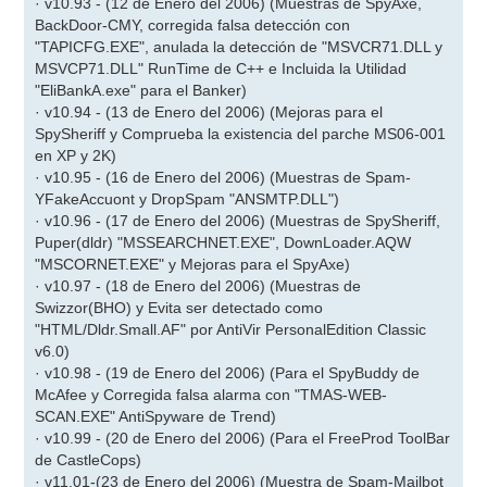
· v10.93 - (12 de Enero del 2006) (Muestras de SpyAxe,
BackDoor-CMY, corregida falsa detección con
"TAPICFG.EXE", anulada la detección de "MSVCR71.DLL y
MSVCP71.DLL" RunTime de C++ e Incluida la Utilidad
"EliBankA.exe" para el Banker)
· v10.94 - (13 de Enero del 2006) (Mejoras para el
SpySheriff y Comprueba la existencia del parche MS06-001
en XP y 2K)
· v10.95 - (16 de Enero del 2006) (Muestras de Spam-
YFakeAccuont y DropSpam "ANSMTP.DLL")
· v10.96 - (17 de Enero del 2006) (Muestras de SpySheriff,
Puper(dldr) "MSSEARCHNET.EXE", DownLoader.AQW
"MSCORNET.EXE" y Mejoras para el SpyAxe)
· v10.97 - (18 de Enero del 2006) (Muestras de
Swizzor(BHO) y Evita ser detectado como
"HTML/Dldr.Small.AF" por AntiVir PersonalEdition Classic
v6.0)
· v10.98 - (19 de Enero del 2006) (Para el SpyBuddy de
McAfee y Corregida falsa alarma con "TMAS-WEB-
SCAN.EXE" AntiSpyware de Trend)
· v10.99 - (20 de Enero del 2006) (Para el FreeProd ToolBar
de CastleCops)
· v11.01-(23 de Enero del 2006) (Muestra de Spam-Mailbot