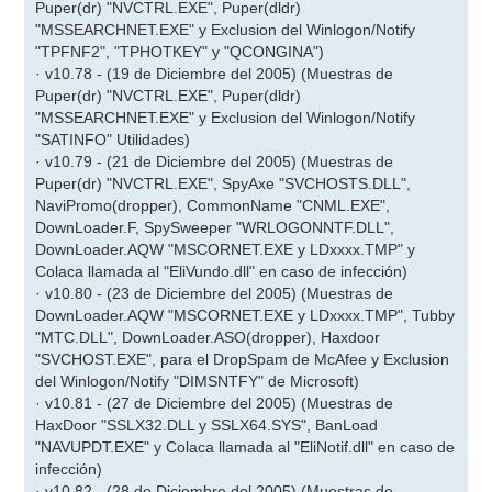
Puper(dr) "NVCTRL.EXE", Puper(dldr)
"MSSEARCHNET.EXE" y Exclusion del Winlogon/Notify
"TPFNF2", "TPHOTKEY" y "QCONGINA")
· v10.78 - (19 de Diciembre del 2005) (Muestras de
Puper(dr) "NVCTRL.EXE", Puper(dldr)
"MSSEARCHNET.EXE" y Exclusion del Winlogon/Notify
"SATINFO" Utilidades)
· v10.79 - (21 de Diciembre del 2005) (Muestras de
Puper(dr) "NVCTRL.EXE", SpyAxe "SVCHOSTS.DLL",
NaviPromo(dropper), CommonName "CNML.EXE",
DownLoader.F, SpySweeper "WRLOGONNTF.DLL",
DownLoader.AQW "MSCORNET.EXE y LDxxxx.TMP" y
Colaca llamada al "EliVundo.dll" en caso de infección)
· v10.80 - (23 de Diciembre del 2005) (Muestras de
DownLoader.AQW "MSCORNET.EXE y LDxxxx.TMP", Tubby
"MTC.DLL", DownLoader.ASO(dropper), Haxdoor
"SVCHOST.EXE", para el DropSpam de McAfee y Exclusion
del Winlogon/Notify "DIMSNTFY" de Microsoft)
· v10.81 - (27 de Diciembre del 2005) (Muestras de
HaxDoor "SSLX32.DLL y SSLX64.SYS", BanLoad
"NAVUPDT.EXE" y Colaca llamada al "EliNotif.dll" en caso de
infección)
· v10.82 - (28 de Diciembre del 2005) (Muestras de