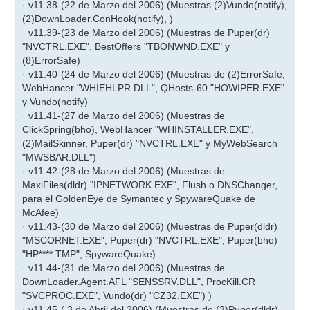
· v11.38-(22 de Marzo del 2006) (Muestras (2)Vundo(notify),
(2)DownLoader.ConHook(notify), )
· v11.39-(23 de Marzo del 2006) (Muestras de Puper(dr)
"NVCTRL.EXE", BestOffers "TBONWND.EXE" y
(8)ErrorSafe)
· v11.40-(24 de Marzo del 2006) (Muestras de (2)ErrorSafe,
WebHancer "WHIEHLPR.DLL", QHosts-60 "HOWIPER.EXE"
y Vundo(notify)
· v11.41-(27 de Marzo del 2006) (Muestras de
ClickSpring(bho), WebHancer "WHINSTALLER.EXE",
(2)MailSkinner, Puper(dr) "NVCTRL.EXE" y MyWebSearch
"MWSBAR.DLL")
· v11.42-(28 de Marzo del 2006) (Muestras de
MaxiFiles(dldr) "IPNETWORK.EXE", Flush o DNSChanger,
para el GoldenEye de Symantec y SpywareQuake de
McAfee)
· v11.43-(30 de Marzo del 2006) (Muestras de Puper(dldr)
"MSCORNET.EXE", Puper(dr) "NVCTRL.EXE", Puper(bho)
"HP****.TMP", SpywareQuake)
· v11.44-(31 de Marzo del 2006) (Muestras de
DownLoader.Agent.AFL "SENSSRV.DLL", ProcKill.CR
"SVCPROC.EXE", Vundo(dr) "CZ32.EXE") )
· v11.45-( 3 de Abril del 2006) (Muestras de (3)Puper(dldr)