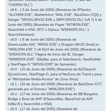
"CAER93.DLL")
· v8.6 - ( 3 de Junio del 2005) (Muestras de IPSentry
"ALCHEM.EXE", Abetterintrnt "NAIL.EXE", BackDoor-CQQ y
Danger "SPOOLSRV32.EXE y SRPCSRV32.DLL")v8.7( 6 de
Junio del 2005) (Muestras de Puper "INTMON.EXE",
SearchAid o HSA, DFC o Dyfuca "WSEM303.DLL" y
SearchAssistant)
· v8.8 - ( 8 de Junio del 2005) (Muestras de
DownLoader.AAC "WIN32.EXE" y Dropper.Win32.Small.zu
"WINLDRA.EXE ") v8.9(14 de Junio del 2005) (Muestras de
"SHDOCPA.DLL" Página de Inicio del IE, Danger
"WINNOOK.EXE", EliteBar, para el SafeSearch, NewDotNet
y StartPage-O "SMSSU.EXE" de Symantec)
· v9.0 - (15 de Junio del 2005) (Muestras de AZESearch,
QLowZones, StartPage-O, para el NetZany de Trend y para
el "WinUpdate Media Access" de Zona Virus)
· v9.1 - (16 de Junio del 2005) (Muestras de BackDoor-CCT
generado por el Dumaru "WINLDRA.EXE")
· v9.2 - (17 de Junio del 2005) (Muestras de BB Bargains,
Bridge o Briss de AVP, IESearchBar, BlazeFind de AVP,
IstBar.B y SearchAid o HSA)
· v9.3 - (17 de Junio del 2005) (Muestras de