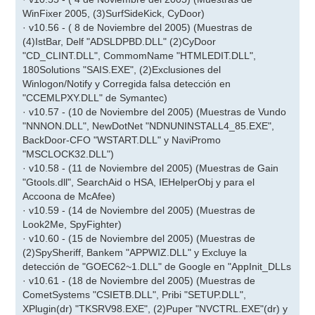
WinFixer 2005, (3)SurfSideKick, CyDoor)
· v10.56 - ( 8 de Noviembre del 2005) (Muestras de
(4)IstBar, Delf "ADSLDPBD.DLL" (2)CyDoor
"CD_CLINT.DLL", CommomName "HTMLEDIT.DLL",
180Solutions "SAIS.EXE", (2)Exclusiones del
Winlogon/Notify y Corregida falsa detección en
"CCEMLPXY.DLL" de Symantec)
· v10.57 - (10 de Noviembre del 2005) (Muestras de Vundo
"NNNON.DLL", NewDotNet "NDNUNINSTALL4_85.EXE",
BackDoor-CFO "WSTART.DLL" y NaviPromo
"MSCLOCK32.DLL")
· v10.58 - (11 de Noviembre del 2005) (Muestras de Gain
"Gtools.dll", SearchAid o HSA, IEHelperObj y para el
Accoona de McAfee)
· v10.59 - (14 de Noviembre del 2005) (Muestras de
Look2Me, SpyFighter)
· v10.60 - (15 de Noviembre del 2005) (Muestras de
(2)SpySheriff, Bankem "APPWIZ.DLL" y Excluye la
detección de "GOEC62~1.DLL" de Google en "AppInit_DLLs
· v10.61 - (18 de Noviembre del 2005) (Muestras de
CometSystems "CSIETB.DLL", Pribi "SETUP.DLL",
XPlugin(dr) "TKSRV98.EXE", (2)Puper "NVCTRL.EXE"(dr) y