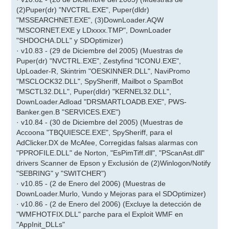
(2)Puper(dr) "NVCTRL.EXE", Puper(dldr)
"MSSEARCHNET.EXE", (3)DownLoader.AQW
"MSCORNET.EXE y LDxxxx.TMP", DownLoader
"SHDOCHA.DLL" y SDOptimizer)
· v10.83 - (29 de Diciembre del 2005) (Muestras de
Puper(dr) "NVCTRL.EXE", Zestyfind "ICONU.EXE",
UpLoader-R, Skintrim "OESKINNER.DLL", NaviPromo
"MSCLOCK32.DLL", SpySheriff, Mailbot o SpamBot
"MSCTL32.DLL", Puper(dldr) "KERNEL32.DLL",
DownLoader.Adload "DRSMARTLOADB.EXE", PWS-
Banker.gen.B "SERVICES.EXE")
· v10.84 - (30 de Diciembre del 2005) (Muestras de
Accoona "TBQUIESCE.EXE", SpySheriff, para el
AdClicker.DX de McAfee, Corregidas falsas alarmas con
"PPROFILE.DLL" de Norton, "EsPimTiff.dll", "PScanAst.dll"
drivers Scanner de Epson y Exclusión de (2)Winlogon/Notify
"SEBRING" y "SWITCHER")
· v10.85 - (2 de Enero del 2006) (Muestras de
DownLoader.Murlo, Vundo y Mejoras para el SDOptimizer)
· v10.86 - (2 de Enero del 2006) (Excluye la detección de
"WMFHOTFIX.DLL" parche para el Exploit WMF en
"AppInit_DLLs"