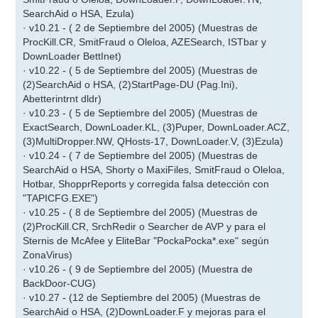
SearchAid o HSA, Ezula)
· v10.21 - ( 2 de Septiembre del 2005) (Muestras de
ProcKill.CR, SmitFraud o Oleloa, AZESearch, ISTbar y
DownLoader BettInet)
· v10.22 - ( 5 de Septiembre del 2005) (Muestras de
(2)SearchAid o HSA, (2)StartPage-DU (Pag.Ini),
Abetterintrnt dldr)
· v10.23 - ( 5 de Septiembre del 2005) (Muestras de
ExactSearch, DownLoader.KL, (3)Puper, DownLoader.ACZ,
(3)MultiDropper.NW, QHosts-17, DownLoader.V, (3)Ezula)
· v10.24 - ( 7 de Septiembre del 2005) (Muestras de
SearchAid o HSA, Shorty o MaxiFiles, SmitFraud o Oleloa,
Hotbar, ShopprReports y corregida falsa detección con
"TAPICFG.EXE")
· v10.25 - ( 8 de Septiembre del 2005) (Muestras de
(2)ProcKill.CR, SrchRedir o Searcher de AVP y para el
Sternis de McAfee y EliteBar "PockaPocka*.exe" según
ZonaVirus)
· v10.26 - ( 9 de Septiembre del 2005) (Muestra de
BackDoor-CUG)
· v10.27 - (12 de Septiembre del 2005) (Muestras de
SearchAid o HSA, (2)DownLoader.F y mejoras para el