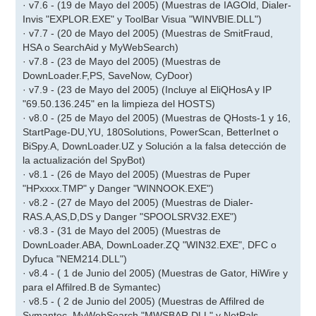
· v7.6 - (19 de Mayo del 2005) (Muestras de IAGOld, Dialer-
Invis "EXPLOR.EXE" y ToolBar Visua "WINVBIE.DLL")
· v7.7 - (20 de Mayo del 2005) (Muestras de SmitFraud,
HSA o SearchAid y MyWebSearch)
· v7.8 - (23 de Mayo del 2005) (Muestras de
DownLoader.F,PS, SaveNow, CyDoor)
· v7.9 - (23 de Mayo del 2005) (Incluye al EliQHosA y IP
"69.50.136.245" en la limpieza del HOSTS)
· v8.0 - (25 de Mayo del 2005) (Muestras de QHosts-1 y 16,
StartPage-DU,YU, 180Solutions, PowerScan, BetterInet o
BiSpy.A, DownLoader.UZ y Solución a la falsa detección de
la actualización del SpyBot)
· v8.1 - (26 de Mayo del 2005) (Muestras de Puper
"HPxxxx.TMP" y Danger "WINNOOK.EXE")
· v8.2 - (27 de Mayo del 2005) (Muestras de Dialer-
RAS.A,AS,D,DS y Danger "SPOOLSRV32.EXE")
· v8.3 - (31 de Mayo del 2005) (Muestras de
DownLoader.ABA, DownLoader.ZQ "WIN32.EXE", DFC o
Dyfuca "NEM214.DLL")
· v8.4 - ( 1 de Junio del 2005) (Muestras de Gator, HiWire y
para el Affilred.B de Symantec)
· v8.5 - ( 2 de Junio del 2005) (Muestras de Affilred de
Symantec, MyWebSearch "MWSBAR.DLL" y NetPals