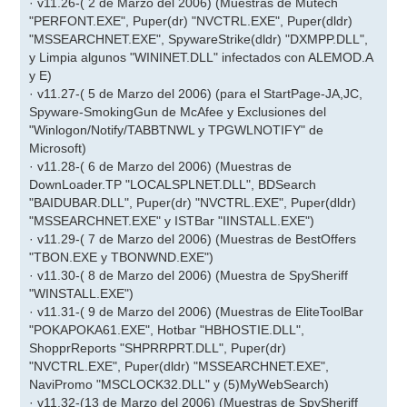
· v11.26-( 2 de Marzo del 2006) (Muestras de Mutech
"PERFONT.EXE", Puper(dr) "NVCTRL.EXE", Puper(dldr)
"MSSEARCHNET.EXE", SpywareStrike(dldr) "DXMPP.DLL",
y Limpia algunos "WININET.DLL" infectados con ALEMOD.A
y E)
· v11.27-( 5 de Marzo del 2006) (para el StartPage-JA,JC,
Spyware-SmokingGun de McAfee y Exclusiones del
"Winlogon/Notify/TABBTNWL y TPGWLNOTIFY" de
Microsoft)
· v11.28-( 6 de Marzo del 2006) (Muestras de
DownLoader.TP "LOCALSPLNET.DLL", BDSearch
"BAIDUBAR.DLL", Puper(dr) "NVCTRL.EXE", Puper(dldr)
"MSSEARCHNET.EXE" y ISTBar "IINSTALL.EXE")
· v11.29-( 7 de Marzo del 2006) (Muestras de BestOffers
"TBON.EXE y TBONWND.EXE")
· v11.30-( 8 de Marzo del 2006) (Muestra de SpySheriff
"WINSTALL.EXE")
· v11.31-( 9 de Marzo del 2006) (Muestras de EliteToolBar
"POKAPOKA61.EXE", Hotbar "HBHOSTIE.DLL",
ShopprReports "SHPRRPRT.DLL", Puper(dr)
"NVCTRL.EXE", Puper(dldr) "MSSEARCHNET.EXE",
NaviPromo "MSCLOCK32.DLL" y (5)MyWebSearch)
· v11.32-(13 de Marzo del 2006) (Muestras de SpySheriff