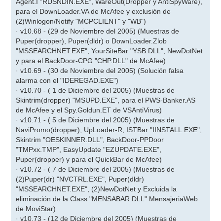
Agent.I "RDSNDIN.EXE", WareOut(Dropper y AntiSpyWare),
para el DownLoader.VA de McAfee y exclusión de
(2)Winlogon/Notify "MCPCLIENT" y "WB")
· v10.68 - (29 de Noviembre del 2005) (Muestras de
Puper(dropper), Puper(dldr) o DownLoader.Zlob
"MSSEARCHNET.EXE", YourSiteBar "YSB.DLL", NewDotNet
y para el BackDoor-CPG "CHP.DLL" de McAfee)
· v10.69 - (30 de Noviembre del 2005) (Solución falsa
alarma con el "IDEREGAD.EXE")
· v10.70 - ( 1 de Diciembre del 2005) (Muestras de
Skintrim(dropper) "MSUPD.EXE", para el PWS-Banker.AS
de McAfee y el Spy.Goldun.ET de VSAntiVirus)
· v10.71 - ( 5 de Diciembre del 2005) (Muestras de
NaviPromo(dropper), UpLoader-R, ISTBar "IINSTALL.EXE",
Skintrim "OESKINNER.DLL", BackDoor-PPDoor
"TMPxx.TMP", EasyUpdate "EZUPDATE.EXE",
Puper(dropper) y para el QuickBar de McAfee)
· v10.72 - ( 7 de Diciembre del 2005) (Muestras de
(2)Puper(dr) "NVCTRL.EXE", Puper(dldr)
"MSSEARCHNET.EXE", (2)NewDotNet y Excluida la
eliminación de la Class "MENSABAR.DLL" MensajeriaWeb
de MoviStar)
· v10.73 - (12 de Diciembre del 2005) (Muestras de