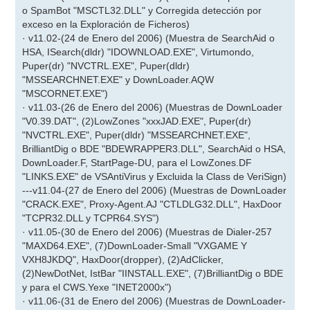
o SpamBot "MSCTL32.DLL" y Corregida detección por
exceso en la Exploración de Ficheros)
· v11.02-(24 de Enero del 2006) (Muestra de SearchAid o
HSA, ISearch(dldr) "IDOWNLOAD.EXE", Virtumondo,
Puper(dr) "NVCTRL.EXE", Puper(dldr)
"MSSEARCHNET.EXE" y DownLoader.AQW
"MSCORNET.EXE")
· v11.03-(26 de Enero del 2006) (Muestras de DownLoader
"V0.39.DAT", (2)LowZones "xxxJAD.EXE", Puper(dr)
"NVCTRL.EXE", Puper(dldr) "MSSEARCHNET.EXE",
BrilliantDig o BDE "BDEWRAPPER3.DLL", SearchAid o HSA,
DownLoader.F, StartPage-DU, para el LowZones.DF
"LINKS.EXE" de VSAntiVirus y Excluida la Class de VeriSign)
---v11.04-(27 de Enero del 2006) (Muestras de DownLoader
"CRACK.EXE", Proxy-Agent.AJ "CTLDLG32.DLL", HaxDoor
"TCPR32.DLL y TCPR64.SYS")
· v11.05-(30 de Enero del 2006) (Muestras de Dialer-257
"MAXD64.EXE", (7)DownLoader-Small "VXGAME Y
VXH8JKDQ", HaxDoor(dropper), (2)AdClicker,
(2)NewDotNet, IstBar "IINSTALL.EXE", (7)BrilliantDig o BDE
y para el CWS.Yexe "INET2000x")
· v11.06-(31 de Enero del 2006) (Muestras de DownLoader-