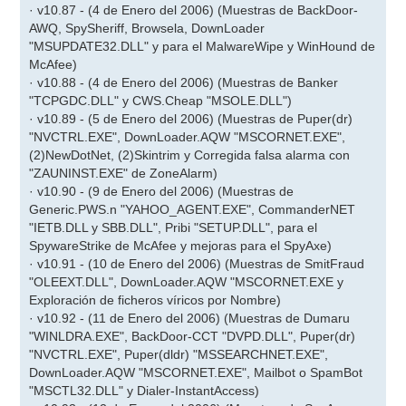
· v10.87 - (4 de Enero del 2006) (Muestras de BackDoor-
AWQ, SpySheriff, Browsela, DownLoader
"MSUPDATE32.DLL" y para el MalwareWipe y WinHound de
McAfee)
· v10.88 - (4 de Enero del 2006) (Muestras de Banker
"TCPGDC.DLL" y CWS.Cheap "MSOLE.DLL")
· v10.89 - (5 de Enero del 2006) (Muestras de Puper(dr)
"NVCTRL.EXE", DownLoader.AQW "MSCORNET.EXE",
(2)NewDotNet, (2)Skintrim y Corregida falsa alarma con
"ZAUNINST.EXE" de ZoneAlarm)
· v10.90 - (9 de Enero del 2006) (Muestras de
Generic.PWS.n "YAHOO_AGENT.EXE", CommanderNET
"IETB.DLL y SBB.DLL", Pribi "SETUP.DLL", para el
SpywareStrike de McAfee y mejoras para el SpyAxe)
· v10.91 - (10 de Enero del 2006) (Muestras de SmitFraud
"OLEEXT.DLL", DownLoader.AQW "MSCORNET.EXE y
Exploración de ficheros víricos por Nombre)
· v10.92 - (11 de Enero del 2006) (Muestras de Dumaru
"WINLDRA.EXE", BackDoor-CCT "DVPD.DLL", Puper(dr)
"NVCTRL.EXE", Puper(dldr) "MSSEARCHNET.EXE",
DownLoader.AQW "MSCORNET.EXE", Mailbot o SpamBot
"MSCTL32.DLL" y Dialer-InstantAccess)