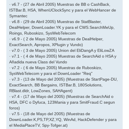
· v6.7 - (27 de Abril 2005) Muestras de BB o CashBack,
ISTBar.B, HSA, WhenUClockSync y para el WebHancer de
Symantec
· v6.8 - (29 de Abril 2005) Muestras de StatBlaster,
DealHelper, DownLoader.YK y para el CWS.SearchMeUp,
Roings, Ruboskizo, SysWebTelecom
· v6.9 - ( 2 de Mayo 2005) Muestras de DealHelper,
ExactSearch, Apropos, XPlugin y Vundo)
· v7.0 - ( 3 de Mayo 2005) Union del EliDangA y EliLowZA
· v7.1 - ( 4 de Mayo 2005) Muestras de SearchAid o HSA y
Añadida nueva Class del Vundo
· v7.2 - ( 6 de Mayo 2005) Muestras de Ruboskizo,
SysWebTelecom y para el DownLoader "Req"
· v7.3 - (13 de Mayo del 2005) (Muestras de StartPage-DU,
ExactSearch, BB Bargains, ISTBar.B, 180Solutions,
RBlast.dldr, LowZones, SAHAgent)
· v7.4 - (17 de Mayo del 2005) (Muestras de SearchAid o
HSA, DFC o Dyfuca, 123Mania y para SmitFraud.C segun
foros)
· v7.5 - (18 de Mayo del 2005) (Muestras de
DownLoader.K,PS,TP,XZ,YQ, WinAd, HackDefender y para
el MediaPlaceTV, Spy-Tofger.at)