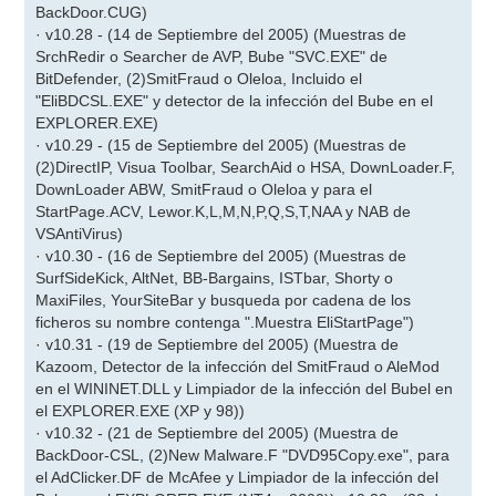
BackDoor.CUG)
· v10.28 - (14 de Septiembre del 2005) (Muestras de
SrchRedir o Searcher de AVP, Bube "SVC.EXE" de
BitDefender, (2)SmitFraud o Oleloa, Incluido el
"EliBDCSL.EXE" y detector de la infección del Bube en el
EXPLORER.EXE)
· v10.29 - (15 de Septiembre del 2005) (Muestras de
(2)DirectIP, Visua Toolbar, SearchAid o HSA, DownLoader.F,
DownLoader ABW, SmitFraud o Oleloa y para el
StartPage.ACV, Lewor.K,L,M,N,P,Q,S,T,NAA y NAB de
VSAntiVirus)
· v10.30 - (16 de Septiembre del 2005) (Muestras de
SurfSideKick, AltNet, BB-Bargains, ISTbar, Shorty o
MaxiFiles, YourSiteBar y busqueda por cadena de los
ficheros su nombre contenga ".Muestra EliStartPage")
· v10.31 - (19 de Septiembre del 2005) (Muestra de
Kazoom, Detector de la infección del SmitFraud o AleMod
en el WININET.DLL y Limpiador de la infección del Bubel en
el EXPLORER.EXE (XP y 98))
· v10.32 - (21 de Septiembre del 2005) (Muestra de
BackDoor-CSL, (2)New Malware.F "DVD95Copy.exe", para
el AdClicker.DF de McAfee y Limpiador de la infección del