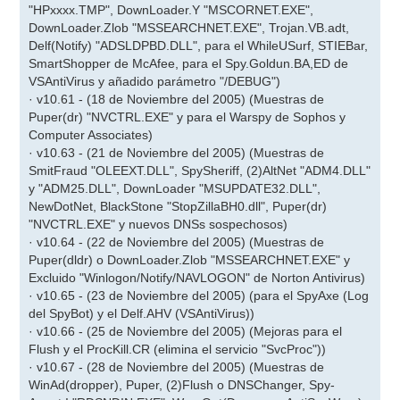
"HPxxxx.TMP", DownLoader.Y "MSCORNET.EXE",
DownLoader.Zlob "MSSEARCHNET.EXE", Trojan.VB.adt,
Delf(Notify) "ADSLDPBD.DLL", para el WhileUSurf, STIEBar,
SmartShopper de McAfee, para el Spy.Goldun.BA,ED de
VSAntiVirus y añadido parámetro "/DEBUG")
· v10.61 - (18 de Noviembre del 2005) (Muestras de
Puper(dr) "NVCTRL.EXE" y para el Warspy de Sophos y
Computer Associates)
· v10.63 - (21 de Noviembre del 2005) (Muestras de
SmitFraud "OLEEXT.DLL", SpySheriff, (2)AltNet "ADM4.DLL"
y "ADM25.DLL", DownLoader "MSUPDATE32.DLL",
NewDotNet, BlackStone "StopZillaBH0.dll", Puper(dr)
"NVCTRL.EXE" y nuevos DNSs sospechosos)
· v10.64 - (22 de Noviembre del 2005) (Muestras de
Puper(dldr) o DownLoader.Zlob "MSSEARCHNET.EXE" y
Excluido "Winlogon/Notify/NAVLOGON" de Norton Antivirus)
· v10.65 - (23 de Noviembre del 2005) (para el SpyAxe (Log
del SpyBot) y el Delf.AHV (VSAntiVirus))
· v10.66 - (25 de Noviembre del 2005) (Mejoras para el
Flush y el ProcKill.CR (elimina el servicio "SvcProc"))
· v10.67 - (28 de Noviembre del 2005) (Muestras de
WinAd(dropper), Puper, (2)Flush o DNSChanger, Spy-