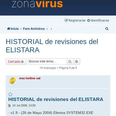
zona
virus
Registrarse
Identificarse
B
Inicio
Foro Antivirus
u
HISTORIAL de revisiones del
s
ELISTARA
c
a
Buscar
Búsqueda avanzada
Cerrado
r
14 mensajes • Página
1
de
1
msc hotline sat
HISTORIAL de revisiones del ELISTARA
M
24 Jul 2008, 14:59
e
n
· v1.9 - (26 de Mayo 2004) Elimina SYSTEM32.EXE
s