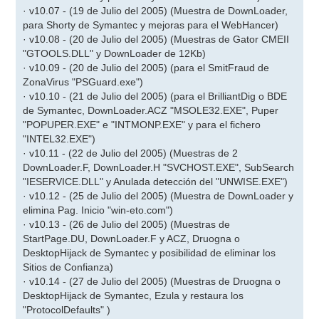
· v10.07 - (19 de Julio del 2005) (Muestra de DownLoader,
para Shorty de Symantec y mejoras para el WebHancer)
· v10.08 - (20 de Julio del 2005) (Muestras de Gator CMEII
"GTOOLS.DLL" y DownLoader de 12Kb)
· v10.09 - (20 de Julio del 2005) (para el SmitFraud de
ZonaVirus "PSGuard.exe")
· v10.10 - (21 de Julio del 2005) (para el BrilliantDig o BDE
de Symantec, DownLoader.ACZ "MSOLE32.EXE", Puper
"POPUPER.EXE" e "INTMONP.EXE" y para el fichero
"INTEL32.EXE")
· v10.11 - (22 de Julio del 2005) (Muestras de 2
DownLoader.F, DownLoader.H "SVCHOST.EXE", SubSearch
"IESERVICE.DLL" y Anulada detección del "UNWISE.EXE")
· v10.12 - (25 de Julio del 2005) (Muestra de DownLoader y
elimina Pag. Inicio "win-eto.com")
· v10.13 - (26 de Julio del 2005) (Muestras de
StartPage.DU, DownLoader.F y ACZ, Druogna o
DesktopHijack de Symantec y posibilidad de eliminar los
Sitios de Confianza)
· v10.14 - (27 de Julio del 2005) (Muestras de Druogna o
DesktopHijack de Symantec, Ezula y restaura los
"ProtocolDefaults" )