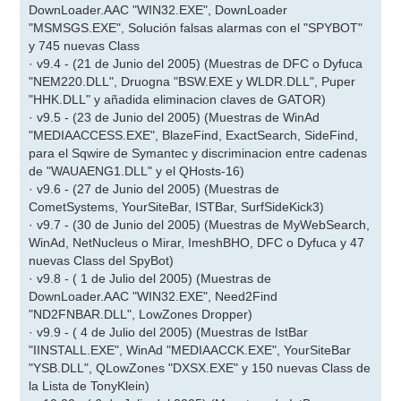
DownLoader.AAC "WIN32.EXE", DownLoader
"MSMSGS.EXE", Solución falsas alarmas con el "SPYBOT"
y 745 nuevas Class
· v9.4 - (21 de Junio del 2005) (Muestras de DFC o Dyfuca
"NEM220.DLL", Druogna "BSW.EXE y WLDR.DLL", Puper
"HHK.DLL" y añadida eliminacion claves de GATOR)
· v9.5 - (23 de Junio del 2005) (Muestras de WinAd
"MEDIAACCESS.EXE", BlazeFind, ExactSearch, SideFind,
para el Sqwire de Symantec y discriminacion entre cadenas
de "WAUAENG1.DLL" y el QHosts-16)
· v9.6 - (27 de Junio del 2005) (Muestras de
CometSystems, YourSiteBar, ISTBar, SurfSideKick3)
· v9.7 - (30 de Junio del 2005) (Muestras de MyWebSearch,
WinAd, NetNucleus o Mirar, ImeshBHO, DFC o Dyfuca y 47
nuevas Class del SpyBot)
· v9.8 - ( 1 de Julio del 2005) (Muestras de
DownLoader.AAC "WIN32.EXE", Need2Find
"ND2FNBAR.DLL", LowZones Dropper)
· v9.9 - ( 4 de Julio del 2005) (Muestras de IstBar
"IINSTALL.EXE", WinAd "MEDIAACCK.EXE", YourSiteBar
"YSB.DLL", QLowZones "DXSX.EXE" y 150 nuevas Class de
la Lista de TonyKlein)