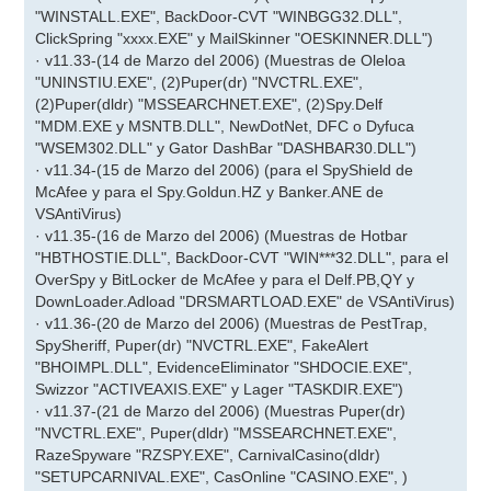
"WINSTALL.EXE", BackDoor-CVT "WINBGG32.DLL",
ClickSpring "xxxx.EXE" y MailSkinner "OESKINNER.DLL")
· v11.33-(14 de Marzo del 2006) (Muestras de Oleloa
"UNINSTIU.EXE", (2)Puper(dr) "NVCTRL.EXE",
(2)Puper(dldr) "MSSEARCHNET.EXE", (2)Spy.Delf
"MDM.EXE y MSNTB.DLL", NewDotNet, DFC o Dyfuca
"WSEM302.DLL" y Gator DashBar "DASHBAR30.DLL")
· v11.34-(15 de Marzo del 2006) (para el SpyShield de
McAfee y para el Spy.Goldun.HZ y Banker.ANE de
VSAntiVirus)
· v11.35-(16 de Marzo del 2006) (Muestras de Hotbar
"HBTHOSTIE.DLL", BackDoor-CVT "WIN***32.DLL", para el
OverSpy y BitLocker de McAfee y para el Delf.PB,QY y
DownLoader.Adload "DRSMARTLOAD.EXE" de VSAntiVirus)
· v11.36-(20 de Marzo del 2006) (Muestras de PestTrap,
SpySheriff, Puper(dr) "NVCTRL.EXE", FakeAlert
"BHOIMPL.DLL", EvidenceEliminator "SHDOCIE.EXE",
Swizzor "ACTIVEAXIS.EXE" y Lager "TASKDIR.EXE")
· v11.37-(21 de Marzo del 2006) (Muestras Puper(dr)
"NVCTRL.EXE", Puper(dldr) "MSSEARCHNET.EXE",
RazeSpyware "RZSPY.EXE", CarnivalCasino(dldr)
"SETUPCARNIVAL.EXE", CasOnline "CASINO.EXE", )