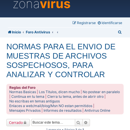
zona
virus
Registrarse
Identificarse
B
Inicio
Foro Antivirus
u
NORMAS PARA EL ENVIO DE
s
MUESTRAS DE ARCHIVOS
c
a
SOSPECHOSOS, PARA
r
ANALIZAR Y CONTROLAR
Reglas del Foro
Normas Basicas
|
Los Titulos, dicen mucho
|
No postear en paralelo
|
Continua en tu tema
|
Cierra tu tema, antes de abrir otro
|
No escribas en temas antiguos
Enlaces a web/mail/blog/Msn NO estan permitidos
|
Mensajes Privados
|
Informes de resultados
|
Antivirus Online
Buscar
Búsqueda avanzada
Cerrado
1 mensaje • Página
1
de
1