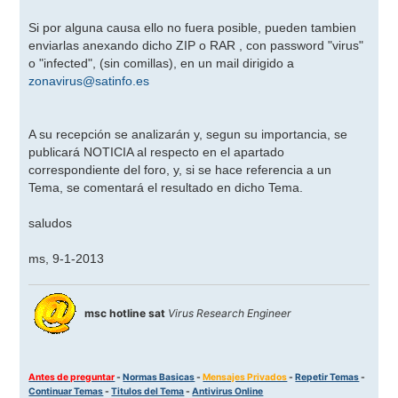
Si por alguna causa ello no fuera posible, pueden tambien
enviarlas anexando dicho ZIP o RAR , con password "virus"
o "infected", (sin comillas), en un mail dirigido a
zonavirus@satinfo.es
A su recepción se analizarán y, segun su importancia, se
publicará NOTICIA al respecto en el apartado
correspondiente del foro, y, si se hace referencia a un
Tema, se comentará el resultado en dicho Tema.
saludos
ms, 9-1-2013
msc hotline sat
Virus Research Engineer
Antes de preguntar
-
Normas Basicas
-
Mensajes Privados
-
Repetir Temas
-
Continuar Temas
-
Titulos del Tema
-
Antivirus Online