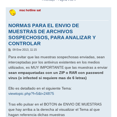
msc hotline sat
NORMAS PARA EL ENVIO DE
MUESTRAS DE ARCHIVOS
SOSPECHOSOS, PARA ANALIZAR Y
CONTROLAR
M
09 Ene 2013, 11:15
e
n
Para evitar que las muestras sospechosas enviadas, sean
s
interceptadas por los antivirus existentes en los medios
a
j
utilizados, es MUY IMPORTANTE que las muestras a enviar
e
sean empaquetadas con un ZIP o RAR con password
virus (o infected si requiere mas de 6 letras)
Ello es detallado en el siguiente Tema:
viewtopic.php?f=5&t=24875
Tras ello pulsar en el BOTON de ENVIO DE MUESTRAS
que hay arriba a la derecha al visualizar el Tema al que
hagan referencia dichas muestras