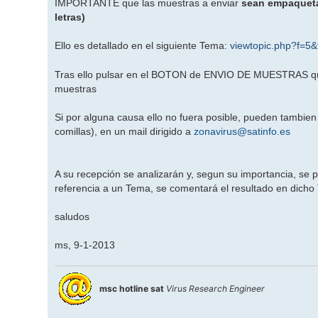
IMPORTANTE que las muestras a enviar
sean empaqueta
a
j
letras)
e
Ello es detallado en el siguiente Tema:
viewtopic.php?f=5
Tras ello pulsar en el BOTON de ENVIO DE MUESTRAS que h
muestras
Si por alguna causa ello no fuera posible, pueden tambien
comillas), en un mail dirigido a
zonavirus@satinfo.es
A su recepción se analizarán y, segun su importancia, se p
referencia a un Tema, se comentará el resultado en dicho
saludos
ms, 9-1-2013
msc hotline sat
Virus Research Engineer