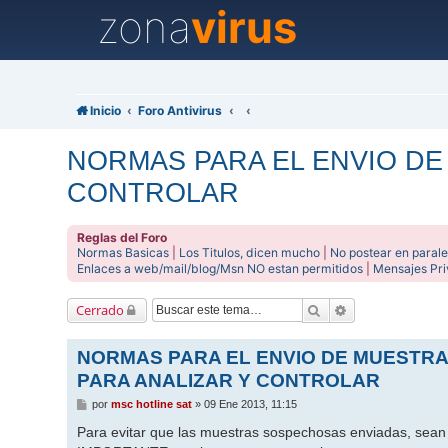
zona
virus
Inicio
Foro Antivirus
NORMAS PARA EL ENVIO DE
CONTROLAR
Reglas del Foro
Normas Basicas
|
Los Titulos, dicen mucho
|
No postear en parale
Enlaces a web/mail/blog/Msn NO estan permitidos
|
Mensajes Pr
Buscar
Búsqueda avanz
Cerrado
NORMAS PARA EL ENVIO DE MUESTR
PARA ANALIZAR Y CONTROLAR
M
por
msc hotline sat
»
09 Ene 2013, 11:15
e
n
Para evitar que las muestras sospechosas enviadas, sean i
s