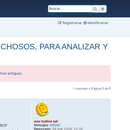
Buscar
Búsqueda ava
Registrarse
Identificarse
CHOSOS, PARA ANALIZAR Y
emas antiguos
1 mensaje • Página
1
de
1
msc hotline sat
Mensajes:
93500
 MUY
Registrado:
09 Mar 2004, 20:39