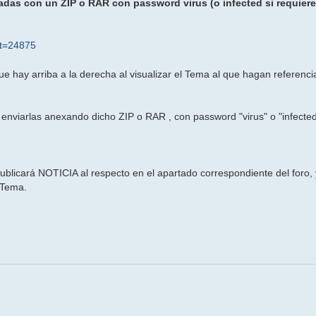
das con un ZIP o RAR con password virus (o infected si requier
&t=24875
ay arriba a la derecha al visualizar el Tema al que hagan referenci
 enviarlas anexando dicho ZIP o RAR , con password "virus" o "infected"
ublicará NOTICIA al respecto en el apartado correspondiente del foro, 
 Tema.