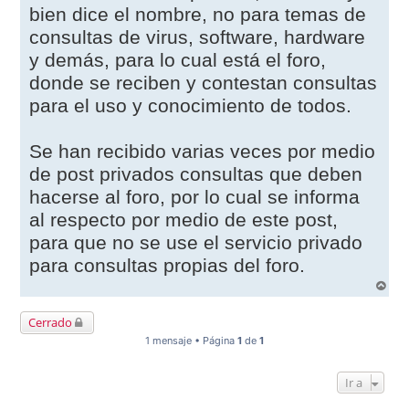
bien dice el nombre, no para temas de
e
consultas de virus, software, hardware
y demás, para lo cual está el foro,
donde se reciben y contestan consultas
para el uso y conocimiento de todos.
Se han recibido varias veces por medio
de post privados consultas que deben
hacerse al foro, por lo cual se informa
al respecto por medio de este post,
para que no se use el servicio privado
para consultas propias del foro.
A
r
r
Cerrado
i
b
1 mensaje • Página
1
de
1
a
Ir a