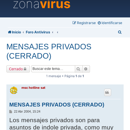
zona
virus
Registrarse
Identificarse
B
Inicio
Foro Antivirus
u
MENSAJES PRIVADOS
s
(CERRADO)
c
a
Buscar
Búsqueda avanzada
Cerrado
r
1 mensaje • Página
1
de
1
msc hotline sat
MENSAJES PRIVADOS (CERRADO)
M
22 Abr 2004, 15:24
e
Los mensajes privados son para
n
s
asuntos de indole privada, como muy
a
j