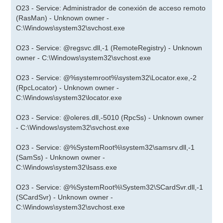
O23 - Service: Administrador de conexión de acceso remoto
(RasMan) - Unknown owner -
C:\Windows\system32\svchost.exe
O23 - Service: @regsvc.dll,-1 (RemoteRegistry) - Unknown
owner - C:\Windows\system32\svchost.exe
O23 - Service: @%systemroot%\system32\Locator.exe,-2
(RpcLocator) - Unknown owner -
C:\Windows\system32\locator.exe
O23 - Service: @oleres.dll,-5010 (RpcSs) - Unknown owner
- C:\Windows\system32\svchost.exe
O23 - Service: @%SystemRoot%\system32\samsrv.dll,-1
(SamSs) - Unknown owner -
C:\Windows\system32\lsass.exe
O23 - Service: @%SystemRoot%\System32\SCardSvr.dll,-1
(SCardSvr) - Unknown owner -
C:\Windows\system32\svchost.exe