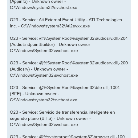
(Appinfo) - Unknown owner -
C:\Windows\system32\svchost.exe
O23 - Service: Ati External Event Utility - ATI Technologies
Inc. - C:\Windows\system32\Ati2evxx.exe
O23 - Service: @%SystemRoot%\system32\audiosrv.dll,-204
(AudioEndpointBuilder) - Unknown owner -
C:\Windows\System32\svchost.exe
O23 - Service: @%SystemRoot%\system32\audiosrv.dll,-200
(Audiosrv) - Unknown owner -
C:\Windows\System32\svchost.exe
O23 - Service: @%SystemRoot%\system32\bfe.dll,-1001
(BFE) - Unknown owner -
C:\Windows\system32\svchost.exe
O23 - Service: Servicio de transferencia inteligente en
segundo plano (BITS) - Unknown owner -
C:\Windows\System32\svchost.exe
O23 - Service: @%systemroot%\system32\browser.dll,-100