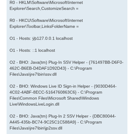
R0 - HKLM\Software\Microsoft\Internet
Explorer\Search,CustomizeSearch =
R0 - HKCU\Software\Microsoft\Internet
Explorer\Toolbar,LinksFolderName =
O1 - Hosts: ÿþ127.0.0.1 localhost
O1 - Hosts: ::1 localhost
O2 - BHO: Java(tm) Plug-In SSV Helper - {761497BB-D6F0-
462C-B6EB-D4DAF1D92D43} - C:\Program
Files\Java\jre7\bin\ssv.dll
O2 - BHO: Windows Live ID Sign-in Helper - {9030D464-
4C02-4ABF-8ECC-5164760863C6} - C:\Program
Files\Common Files\Microsoft Shared\Windows
Live\WindowsLiveLogin.dll
O2 - BHO: Java(tm) Plug-In 2 SSV Helper - {DBC80044-
A445-435b-BC74-9C25C1C588A9} - C:\Program
Files\Java\jre7\bin\jp2ssv.dll