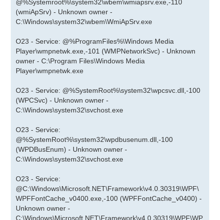
@%Systemroot%\system32\wbem\wmiapsrv.exe,-110
(wmiApSrv) - Unknown owner -
C:\Windows\system32\wbem\WmiApSrv.exe
O23 - Service: @%ProgramFiles%\Windows Media
Player\wmpnetwk.exe,-101 (WMPNetworkSvc) - Unknown
owner - C:\Program Files\Windows Media
Player\wmpnetwk.exe
O23 - Service: @%SystemRoot%\system32\wpcsvc.dll,-100
(WPCSvc) - Unknown owner -
C:\Windows\system32\svchost.exe
O23 - Service:
@%SystemRoot%\system32\wpdbusenum.dll,-100
(WPDBusEnum) - Unknown owner -
C:\Windows\system32\svchost.exe
O23 - Service:
@C:\Windows\Microsoft.NET\Framework\v4.0.30319\WPF\
WPFFontCache_v0400.exe,-100 (WPFFontCache_v0400) -
Unknown owner -
C:\Windows\Microsoft.NET\Framework\v4.0.30319\WPF\WP