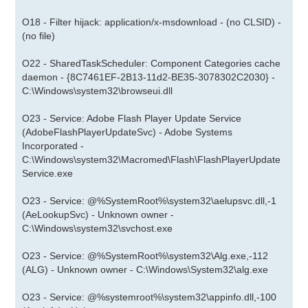
O18 - Filter hijack: application/x-msdownload - (no CLSID) -
(no file)
O22 - SharedTaskScheduler: Component Categories cache
daemon - {8C7461EF-2B13-11d2-BE35-3078302C2030} -
C:\Windows\system32\browseui.dll
O23 - Service: Adobe Flash Player Update Service
(AdobeFlashPlayerUpdateSvc) - Adobe Systems
Incorporated -
C:\Windows\system32\Macromed\Flash\FlashPlayerUpdate
Service.exe
O23 - Service: @%SystemRoot%\system32\aelupsvc.dll,-1
(AeLookupSvc) - Unknown owner -
C:\Windows\system32\svchost.exe
O23 - Service: @%SystemRoot%\system32\Alg.exe,-112
(ALG) - Unknown owner - C:\Windows\System32\alg.exe
O23 - Service: @%systemroot%\system32\appinfo.dll,-100