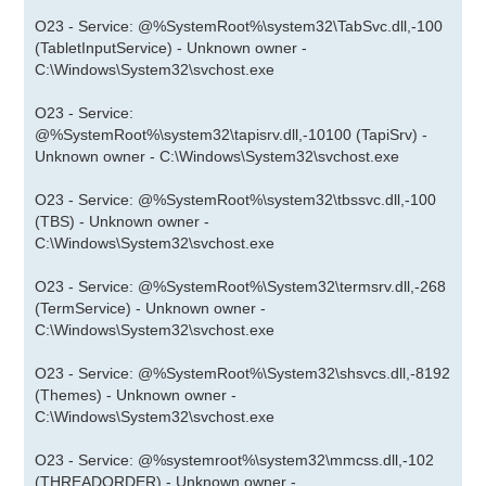
O23 - Service: @%SystemRoot%\system32\TabSvc.dll,-100
(TabletInputService) - Unknown owner -
C:\Windows\System32\svchost.exe
O23 - Service:
@%SystemRoot%\system32\tapisrv.dll,-10100 (TapiSrv) -
Unknown owner - C:\Windows\System32\svchost.exe
O23 - Service: @%SystemRoot%\system32\tbssvc.dll,-100
(TBS) - Unknown owner -
C:\Windows\System32\svchost.exe
O23 - Service: @%SystemRoot%\System32\termsrv.dll,-268
(TermService) - Unknown owner -
C:\Windows\System32\svchost.exe
O23 - Service: @%SystemRoot%\System32\shsvcs.dll,-8192
(Themes) - Unknown owner -
C:\Windows\System32\svchost.exe
O23 - Service: @%systemroot%\system32\mmcss.dll,-102
(THREADORDER) - Unknown owner -