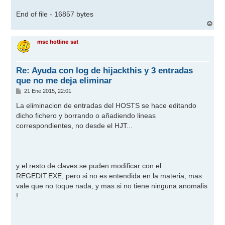
End of file - 16857 bytes
A
r
r
msc hotline sat
i
b
a
Re: Ayuda con log de hijackthis y 3 entradas
que no me deja eliminar
M
21 Ene 2015, 22:01
e
n
La eliminacion de entradas del HOSTS se hace editando
s
dicho fichero y borrando o añadiendo lineas
a
j
correspondientes, no desde el HJT...
e
y el resto de claves se puden modificar con el
REGEDIT.EXE, pero si no es entendida en la materia, mas
vale que no toque nada, y mas si no tiene ninguna anomalis
!