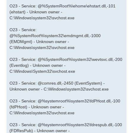
O23 - Service: @%SystemRoot%\ehome\ehstart.dll,-101
(ehstart) - Unknown owner -
C:\Windows\system32\svchost.exe
O23 - Service:
@%SystemRoot%\system32\emdmgmt.dll,-1000
(EMDMgmt) - Unknown owner -
C:\Windows\system32\svchost.exe
O23 - Service: @%SystemRoot%\system32\wevtsvc.dll,-200
(Eventlog) - Unknown owner -
C:\Windows\System32\svchost.exe
O23 - Service: @comres.dll,-2450 (EventSystem) -
Unknown owner - C:\Windows\system32\svchost.exe
O23 - Service: @%systemroot%\system32\fdPHost.dll,-100
(fdPHost) - Unknown owner -
C:\Windows\system32\svchost.exe
O23 - Service: @%systemroot%\system32\fdrespub.dll,-100
(FDResPub) - Unknown owner -