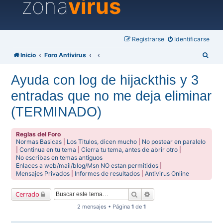
zona
virus
Registrarse
Identificarse
B
Inicio
Foro Antivirus
u
Ayuda con log de hijackthis y 3
s
entradas que no me deja eliminar
c
a
(TERMINADO)
r
Reglas del Foro
Normas Basicas
|
Los Titulos, dicen mucho
|
No postear en paralelo
|
Continua en tu tema
|
Cierra tu tema, antes de abrir otro
|
No escribas en temas antiguos
Enlaces a web/mail/blog/Msn NO estan permitidos
|
Mensajes Privados
|
Informes de resultados
|
Antivirus Online
Buscar
Búsqueda avanzada
Cerrado
2 mensajes • Página
1
de
1