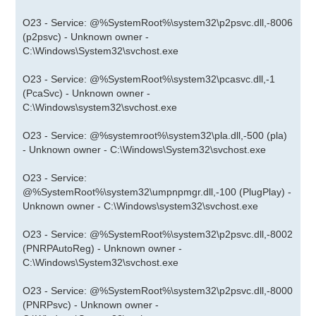
O23 - Service: @%SystemRoot%\system32\p2psvc.dll,-8006
(p2psvc) - Unknown owner -
C:\Windows\System32\svchost.exe
O23 - Service: @%SystemRoot%\system32\pcasvc.dll,-1
(PcaSvc) - Unknown owner -
C:\Windows\system32\svchost.exe
O23 - Service: @%systemroot%\system32\pla.dll,-500 (pla)
- Unknown owner - C:\Windows\System32\svchost.exe
O23 - Service:
@%SystemRoot%\system32\umpnpmgr.dll,-100 (PlugPlay) -
Unknown owner - C:\Windows\system32\svchost.exe
O23 - Service: @%SystemRoot%\system32\p2psvc.dll,-8002
(PNRPAutoReg) - Unknown owner -
C:\Windows\System32\svchost.exe
O23 - Service: @%SystemRoot%\system32\p2psvc.dll,-8000
(PNRPsvc) - Unknown owner -