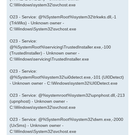
C:\Windows\system32\svchost.exe
O23 - Service: @%SystemRoot%\system32\trkwks.dll,-1
(TrkWks) - Unknown owner -
C:\Windows\System32\svchost.exe
O23 - Service:
@%SystemRoot%\servicing\TrustedInstaller.exe,-100
(TrustedInstaller) - Unknown owner -
C:\Windows\servicing\TrustedInstaller.exe
O23 - Service:
@%SystemRoot%\system32\ui0detect.exe,-101 (UI0Detect)
- Unknown owner - C:\Windows\system32\UI0Detect.exe
O23 - Service: @%systemroot%\system32\upnphost.dll,-213
(upnphost) - Unknown owner -
C:\Windows\system32\svchost.exe
O23 - Service: @%SystemRoot%\system32\dwm.exe,-2000
(UxSms) - Unknown owner -
C:\Windows\System32\svchost.exe