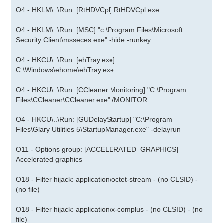
O4 - HKLM\..\Run: [RtHDVCpl] RtHDVCpl.exe
O4 - HKLM\..\Run: [MSC] "c:\Program Files\Microsoft
Security Client\msseces.exe" -hide -runkey
O4 - HKCU\..\Run: [ehTray.exe]
C:\Windows\ehome\ehTray.exe
O4 - HKCU\..\Run: [CCleaner Monitoring] "C:\Program
Files\CCleaner\CCleaner.exe" /MONITOR
O4 - HKCU\..\Run: [GUDelayStartup] "C:\Program
Files\Glary Utilities 5\StartupManager.exe" -delayrun
O11 - Options group: [ACCELERATED_GRAPHICS]
Accelerated graphics
O18 - Filter hijack: application/octet-stream - (no CLSID) -
(no file)
O18 - Filter hijack: application/x-complus - (no CLSID) - (no
file)