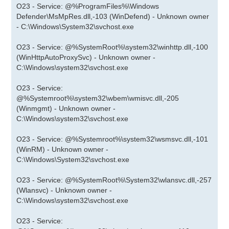
O23 - Service: @%ProgramFiles%\Windows
Defender\MsMpRes.dll,-103 (WinDefend) - Unknown owner
- C:\Windows\System32\svchost.exe
O23 - Service: @%SystemRoot%\system32\winhttp.dll,-100
(WinHttpAutoProxySvc) - Unknown owner -
C:\Windows\system32\svchost.exe
O23 - Service:
@%Systemroot%\system32\wbem\wmisvc.dll,-205
(Winmgmt) - Unknown owner -
C:\Windows\system32\svchost.exe
O23 - Service: @%Systemroot%\system32\wsmsvc.dll,-101
(WinRM) - Unknown owner -
C:\Windows\System32\svchost.exe
O23 - Service: @%SystemRoot%\System32\wlansvc.dll,-257
(Wlansvc) - Unknown owner -
C:\Windows\system32\svchost.exe
O23 - Service: