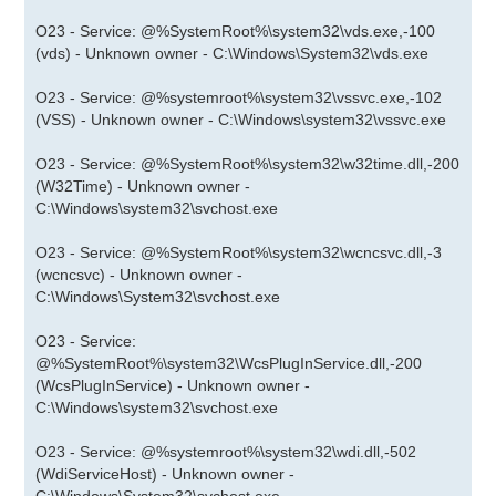
O23 - Service: @%SystemRoot%\system32\vds.exe,-100
(vds) - Unknown owner - C:\Windows\System32\vds.exe
O23 - Service: @%systemroot%\system32\vssvc.exe,-102
(VSS) - Unknown owner - C:\Windows\system32\vssvc.exe
O23 - Service: @%SystemRoot%\system32\w32time.dll,-200
(W32Time) - Unknown owner -
C:\Windows\system32\svchost.exe
O23 - Service: @%SystemRoot%\system32\wcncsvc.dll,-3
(wcncsvc) - Unknown owner -
C:\Windows\System32\svchost.exe
O23 - Service:
@%SystemRoot%\system32\WcsPlugInService.dll,-200
(WcsPlugInService) - Unknown owner -
C:\Windows\system32\svchost.exe
O23 - Service: @%systemroot%\system32\wdi.dll,-502
(WdiServiceHost) - Unknown owner -