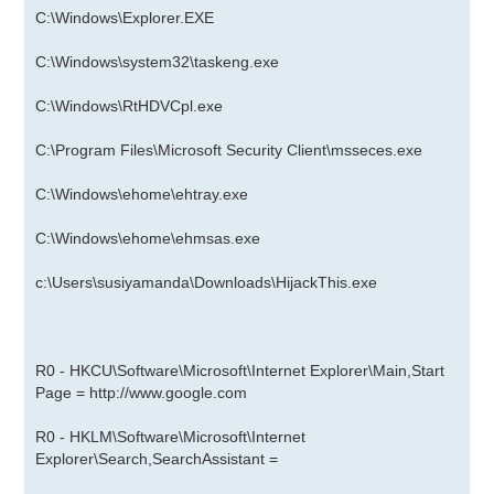
C:\Windows\Explorer.EXE
C:\Windows\system32\taskeng.exe
C:\Windows\RtHDVCpl.exe
C:\Program Files\Microsoft Security Client\msseces.exe
C:\Windows\ehome\ehtray.exe
C:\Windows\ehome\ehmsas.exe
c:\Users\susiyamanda\Downloads\HijackThis.exe
R0 - HKCU\Software\Microsoft\Internet Explorer\Main,Start
Page =
http://www.google.com
R0 - HKLM\Software\Microsoft\Internet
Explorer\Search,SearchAssistant =