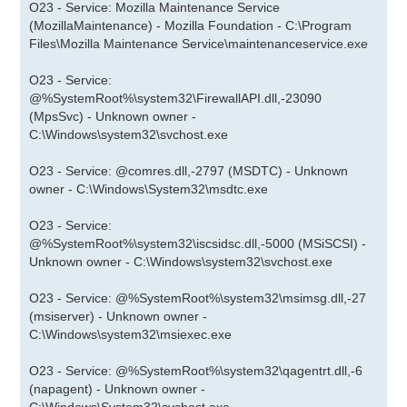
O23 - Service: Mozilla Maintenance Service
(MozillaMaintenance) - Mozilla Foundation - C:\Program
Files\Mozilla Maintenance Service\maintenanceservice.exe
O23 - Service:
@%SystemRoot%\system32\FirewallAPI.dll,-23090
(MpsSvc) - Unknown owner -
C:\Windows\system32\svchost.exe
O23 - Service: @comres.dll,-2797 (MSDTC) - Unknown
owner - C:\Windows\System32\msdtc.exe
O23 - Service:
@%SystemRoot%\system32\iscsidsc.dll,-5000 (MSiSCSI) -
Unknown owner - C:\Windows\system32\svchost.exe
O23 - Service: @%SystemRoot%\system32\msimsg.dll,-27
(msiserver) - Unknown owner -
C:\Windows\system32\msiexec.exe
O23 - Service: @%SystemRoot%\system32\qagentrt.dll,-6
(napagent) - Unknown owner -