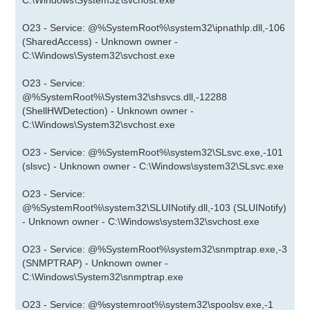
C:\Windows\System32\svchost.exe
O23 - Service: @%SystemRoot%\system32\ipnathlp.dll,-106
(SharedAccess) - Unknown owner -
C:\Windows\System32\svchost.exe
O23 - Service:
@%SystemRoot%\System32\shsvcs.dll,-12288
(ShellHWDetection) - Unknown owner -
C:\Windows\System32\svchost.exe
O23 - Service: @%SystemRoot%\system32\SLsvc.exe,-101
(slsvc) - Unknown owner - C:\Windows\system32\SLsvc.exe
O23 - Service:
@%SystemRoot%\system32\SLUINotify.dll,-103 (SLUINotify)
- Unknown owner - C:\Windows\system32\svchost.exe
O23 - Service: @%SystemRoot%\system32\snmptrap.exe,-3
(SNMPTRAP) - Unknown owner -
C:\Windows\System32\snmptrap.exe
O23 - Service: @%systemroot%\system32\spoolsv.exe,-1