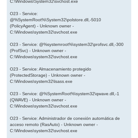
C:\Windows\System32\svchost.exe
O23 - Service:
@%SystemRoot%\System32\polstore.dll,-5010
(PolicyAgent) - Unknown owner -
C:\Windows\system32\svchost.exe
O23 - Service: @%systemroot%\system32\profsvc.dll,-300
(ProfSvc) - Unknown owner -
C:\Windows\system32\svchost.exe
O23 - Service: Almacenamiento protegido
(ProtectedStorage) - Unknown owner -
C:\Windows\system32\lsass.exe
O23 - Service: @%SystemRoot%\system32\qwave.dll,-1
(QWAVE) - Unknown owner -
C:\Windows\system32\svchost.exe
O23 - Service: Administrador de conexión automática de
acceso remoto (RasAuto) - Unknown owner -
C:\Windows\system32\svchost.exe