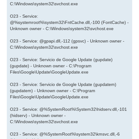
C:\Windows\system32\svchost.exe
O23 - Service:
@%systemroot%\system32\FntCache.dll,-100 (FontCache) -
Unknown owner - C:\Windows\system32\svchost.exe
O23 - Service: @gpapi.dll,-112 (gpsvc) - Unknown owner -
C:\Windows\system32\svchost.exe
O23 - Service: Servicio de Google Update (gupdate)
(gupdate) - Unknown owner - C:\Program
Files\Google\Update\GoogleUpdate.exe
O23 - Service: Servicio de Google Update (gupdatem)
(gupdatem) - Unknown owner - C:\Program
Files\Google\Update\GoogleUpdate.exe
O23 - Service: @%SystemRoot%\System32\hidserv.dll,-101
(hidserv) - Unknown owner -
C:\Windows\system32\svchost.exe
O23 - Service: @%SystemRoot%\system32\kmsvc.dll,-6