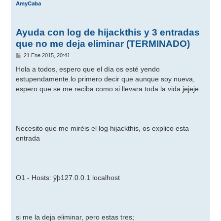
AmyCaba
Ayuda con log de hijackthis y 3 entradas
que no me deja eliminar (TERMINADO)
M
21 Ene 2015, 20:41
e
n
Hola a todos, espero que el día os esté yendo
s
estupendamente.lo primero decir que aunque soy nueva,
a
j
espero que se me reciba como si llevara toda la vida jejeje
e
Necesito que me miréis el log hijackthis, os explico esta
entrada
O1 - Hosts: ÿþ127.0.0.1 localhost
si me la deja eliminar, pero estas tres;