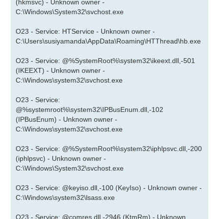
(hkmsvc) - Unknown owner -
C:\Windows\System32\svchost.exe
O23 - Service: HTService - Unknown owner -
C:\Users\susiyamanda\AppData\Roaming\HTThread\hb.exe
O23 - Service: @%SystemRoot%\system32\ikeext.dll,-501
(IKEEXT) - Unknown owner -
C:\Windows\system32\svchost.exe
O23 - Service:
@%systemroot%\system32\IPBusEnum.dll,-102
(IPBusEnum) - Unknown owner -
C:\Windows\system32\svchost.exe
O23 - Service: @%SystemRoot%\system32\iphlpsvc.dll,-200
(iphlpsvc) - Unknown owner -
C:\Windows\System32\svchost.exe
O23 - Service: @keyiso.dll,-100 (KeyIso) - Unknown owner -
C:\Windows\system32\lsass.exe
O23 - Service: @comres.dll,-2946 (KtmRm) - Unknown