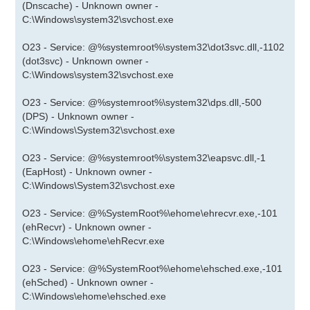
(Dnscache) - Unknown owner -
C:\Windows\system32\svchost.exe
O23 - Service: @%systemroot%\system32\dot3svc.dll,-1102
(dot3svc) - Unknown owner -
C:\Windows\system32\svchost.exe
O23 - Service: @%systemroot%\system32\dps.dll,-500
(DPS) - Unknown owner -
C:\Windows\System32\svchost.exe
O23 - Service: @%systemroot%\system32\eapsvc.dll,-1
(EapHost) - Unknown owner -
C:\Windows\System32\svchost.exe
O23 - Service: @%SystemRoot%\ehome\ehrecvr.exe,-101
(ehRecvr) - Unknown owner -
C:\Windows\ehome\ehRecvr.exe
O23 - Service: @%SystemRoot%\ehome\ehsched.exe,-101
(ehSched) - Unknown owner -
C:\Windows\ehome\ehsched.exe