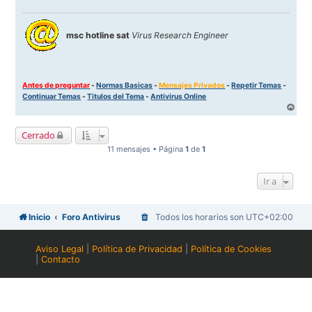
msc hotline sat
Virus Research Engineer
Antes de preguntar
-
Normas Basicas
-
Mensajes Privados
-
Repetir Temas
-
Continuar Temas
-
Titulos del Tema
-
Antivirus Online
A
r
r
Cerrado
i
b
11 mensajes • Página
1
de
1
a
Ir a
Inicio
Foro Antivirus
Todos los horarios son
UTC+02:00
Aviso Legal
|
Política de Privacidad
|
Política de Cookies
|
Contacto