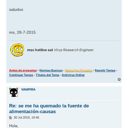
saludos
ms, 28-7-2015
msc hotline sat
Virus Research Engineer
Antes de preguntar
-
Normas Basicas
-
Mensajes Privados
-
Repetir Temas
-
Continuar Temas
-
Titulos del Tema
-
Antivirus Online
A
r
r
VAMPIRA
i
b
a
Re: se me ha quemado la fuente de
alimentación-causas
M
30 Jul 2015, 19:46
e
n
Hola,