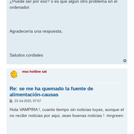
¿Puede ser por eso? o es que algún otro problema en el
ordenador.
Agradecería una respuesta,
Saludos cordiales
A
r
r
msc hotline sat
i
b
a
Re: se me ha quemado la fuente de
alimentación-causas
M
23 Jul 2015, 07:57
e
n
Hola VAMPIRA !, cuanto tiempo sin noticias tuyas, aunque el
s
no recibir noticias por aqui, sean buenas noticias !
:mrgreen:
a
j
e