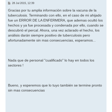
M
28 Jul 2015, 12:39
e
n
Gracias por tu amplia información sobre la vacuna de la
s
tuberculosis. Terminando con ello, en el caso de mi ahijado
a
j
fue un ERROR DE LA ENFERMERA, que ademas ocultó los
e
hechos y ya fue procesada y condenada por ello, cuando se
descubrió el percal. Ahora, una vez aclarado el hecho, los
análisis darán siempre positivo de tuberculosis pero
afortunadamente sin mas consecuencias, esperamos...
Nada que de personal "cualificado" lo hay en todos los
sectores !
Bueno, y esperemos que lo tuyo también se termine pronto
sin mas consecuencias