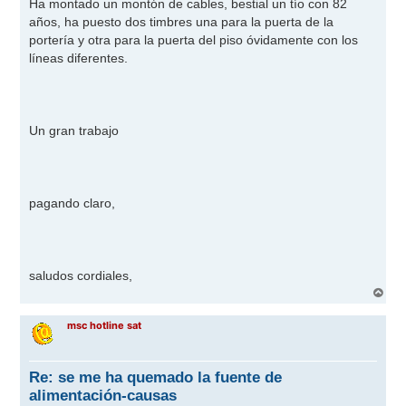
Ha montado un montón de cables, bestial un tío con 82
años, ha puesto dos timbres una para la puerta de la
portería y otra para la puerta del piso óvidamente con los
líneas diferentes.
Un gran trabajo
pagando claro,
saludos cordiales,
A
r
r
msc hotline sat
i
b
a
Re: se me ha quemado la fuente de
alimentación-causas