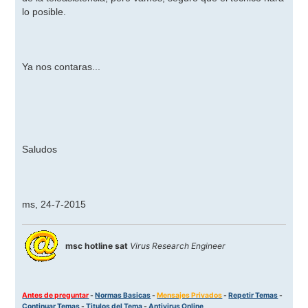
lo posible.
Ya nos contaras...
Saludos
ms, 24-7-2015
msc hotline sat
Virus Research Engineer
Antes de preguntar
-
Normas Basicas
-
Mensajes Privados
-
Repetir Temas
-
Continuar Temas
-
Titulos del Tema
-
Antivirus Online