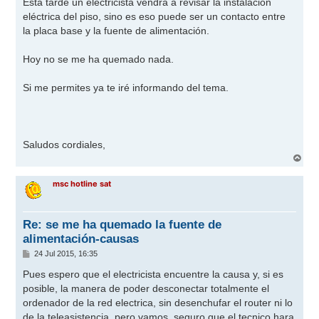
Esta tarde un electricista vendrá a revisar la instalación
eléctrica del piso, sino es eso puede ser un contacto entre
la placa base y la fuente de alimentación.
Hoy no se me ha quemado nada.
Si me permites ya te iré informando del tema.
Saludos cordiales,
A
r
r
msc hotline sat
i
b
a
Re: se me ha quemado la fuente de
alimentación-causas
M
24 Jul 2015, 16:35
e
n
Pues espero que el electricista encuentre la causa y, si es
s
posible, la manera de poder desconectar totalmente el
a
j
ordenador de la red electrica, sin desenchufar el router ni lo
e
de la teleasistencia, pero vamos, seguro que el tecnico hara