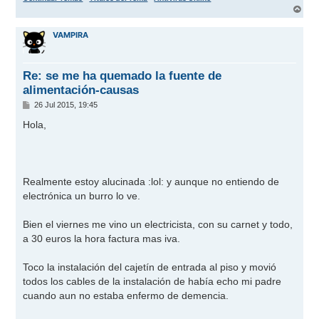
A
r
r
VAMPIRA
i
b
a
Re: se me ha quemado la fuente de
alimentación-causas
M
26 Jul 2015, 19:45
e
n
Hola,
s
a
j
e
Realmente estoy alucinada
:lol:
y aunque no entiendo de
electrónica un burro lo ve.
Bien el viernes me vino un electricista, con su carnet y todo,
a 30 euros la hora factura mas iva.
Toco la instalación del cajetín de entrada al piso y movió
todos los cables de la instalación de había echo mi padre
cuando aun no estaba enfermo de demencia.