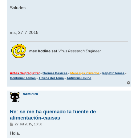
Saludos
ms, 27-7-2015
msc hotline sat
Virus Research Engineer
Antes de preguntar
-
Normas Basicas
-
Mensajes Privados
-
Repetir Temas
-
Continuar Temas
-
Titulos del Tema
-
Antivirus Online
A
r
r
VAMPIRA
i
b
a
Re: se me ha quemado la fuente de
alimentación-causas
M
27 Jul 2015, 18:50
e
n
Hola,
s