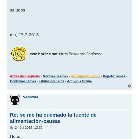
saludos
ms, 23-7-2015
msc hotline sat
Virus Research Engineer
Antes de preguntar
-
Normas Basicas
-
Mensajes Privados
-
Repetir Temas
-
Continuar Temas
-
Titulos del Tema
-
Antivirus Online
A
r
r
VAMPIRA
i
b
a
Re: se me ha quemado la fuente de
alimentación-causas
M
24 Jul 2015, 13:32
e
n
Hola,