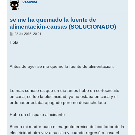
VAMPIRA
se me ha quemado la fuente de
alimentación-causas (SOLUCIONADO)
M
22 Jul 2015, 20:21
e
n
Hola;
s
a
j
e
Antes de ayer se me quemo la fuente de alimentación.
Lo mas curioso es que un día antes hubo un cortocircuito
en casa, se fue la electricidad, yo no estaba en casa y el
ordenador estaba apagado pero no desenchufado.
Hubo un chispazo alucinante
Bueno mi madre puso el magnototermico del contador de la
electricidad otra vez a su sitio y cuando regresé a casa el