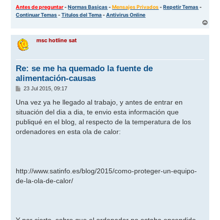
Antes de preguntar
-
Normas Basicas
-
Mensajes Privados
-
Repetir Temas
-
Continuar Temas
-
Titulos del Tema
-
Antivirus Online
A
r
r
msc hotline sat
i
b
a
Re: se me ha quemado la fuente de
alimentación-causas
M
23 Jul 2015, 09:17
e
n
Una vez ya he llegado al trabajo, y antes de entrar en
s
situación del dia a dia, te envio esta información que
a
j
publiqué en el blog, al respecto de la temperatura de los
e
ordenadores en esta ola de calor:
http://www.satinfo.es/blog/2015/como-proteger-un-equipo-
de-la-ola-de-calor/