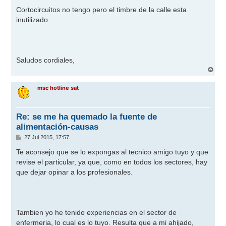
Cortocircuitos no tengo pero el timbre de la calle esta
inutilizado.
Saludos cordiales,
A
r
r
msc hotline sat
i
b
a
Re: se me ha quemado la fuente de
alimentación-causas
M
27 Jul 2015, 17:57
e
n
Te aconsejo que se lo expongas al tecnico amigo tuyo y que
s
revise el particular, ya que, como en todos los sectores, hay
a
j
que dejar opinar a los profesionales.
e
Tambien yo he tenido experiencias en el sector de
enfermeria, lo cual es lo tuyo. Resulta que a mi ahijado,