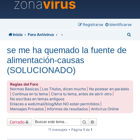
zona
virus
Registrarse
Identificarse
B
Inicio
Foro Antivirus
u
se me ha quemado la fuente de
s
alimentación-causas
c
a
(SOLUCIONADO)
r
Reglas del Foro
Normas Basicas
|
Los Titulos, dicen mucho
|
No postear en paralelo
|
Continua en tu tema
|
Cierra tu tema, antes de abrir otro
|
No escribas en temas antiguos
Enlaces a web/mail/blog/Msn NO estan permitidos
|
Mensajes Privados
|
Informes de resultados
|
Antivirus Online
Buscar
Búsqueda avanzada
Cerrado
11 mensajes • Página
1
de
1