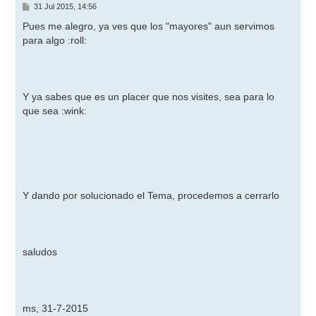
M
31 Jul 2015, 14:56
e
n
Pues me alegro, ya ves que los "mayores" aun servimos
s
para algo
:roll:
a
j
e
Y ya sabes que es un placer que nos visites, sea para lo
que sea
:wink:
Y dando por solucionado el Tema, procedemos a cerrarlo
saludos
ms, 31-7-2015