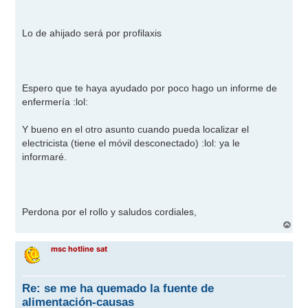
Lo de ahijado será por profilaxis
Espero que te haya ayudado por poco hago un informe de
enfermería
:lol:
Y bueno en el otro asunto cuando pueda localizar el
electricista (tiene el móvil desconectado)
:lol:
ya le
informaré.
Perdona por el rollo y saludos cordiales,
A
r
r
msc hotline sat
i
b
a
Re: se me ha quemado la fuente de
alimentación-causas