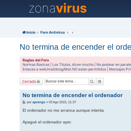
zona
virus
Inicio
Foro Antivirus
No termina de encender el ord
Reglas del Foro
Normas Basicas
|
Los Titulos, dicen mucho
|
No postear en parale
Enlaces a web/mail/blog/Msn NO estan permitidos
|
Mensajes Pr
Buscar
Búsqueda avanz
Cerrado
No termina de encender el ordenador
M
por
aprengo
»
03 Ago 2015, 21:37
e
n
El ordenador no me arranca aunque intenta
s
a
j
Apagué el ordenador ayer.
e