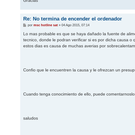
Gracias
Re: No termina de encender el ordenador
M
por
msc hotline sat
»
04 Ago 2015, 07:14
e
n
Lo mas probable es que se haya dañado la fuente de aliment
s
tecnico, donde le podran verificar si es por dicha causa 
a
j
estos dias es causa de muchas averias por sobrecalentam
e
Confio que le encuentren la causa y le ofrezcan un presu
Cuando tenga conocimiento de ello, puede comentarnoslo 
saludos