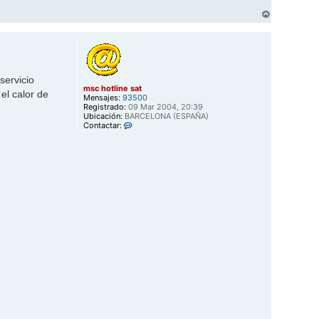
A
r
r
i
b
a
servicio
msc hotline sat
el calor de
Mensajes:
93500
Registrado:
09 Mar 2004, 20:39
Ubicación:
BARCELONA (ESPAÑA)
C
Contactar:
o
n
t
a
c
t
a
r
m
s
c
h
o
t
l
i
n
e
s
a