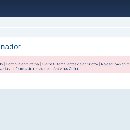
enador
lo
|
Continua en tu tema
|
Cierra tu tema, antes de abrir otro
|
No escribas en t
ivados
|
Informes de resultados
|
Antivirus Online
ada