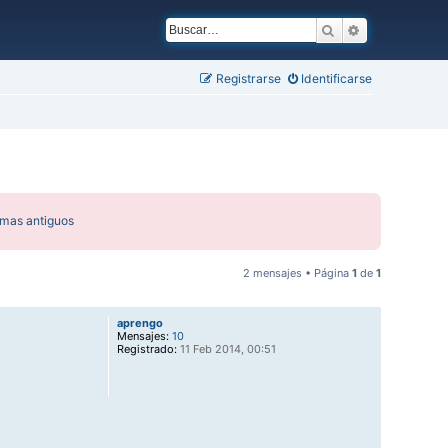
Buscar
Búsqueda ava
Registrarse
Identificarse
emas antiguos
2 mensajes • Página
1
de
1
aprengo
Mensajes:
10
Registrado:
11 Feb 2014, 00:51