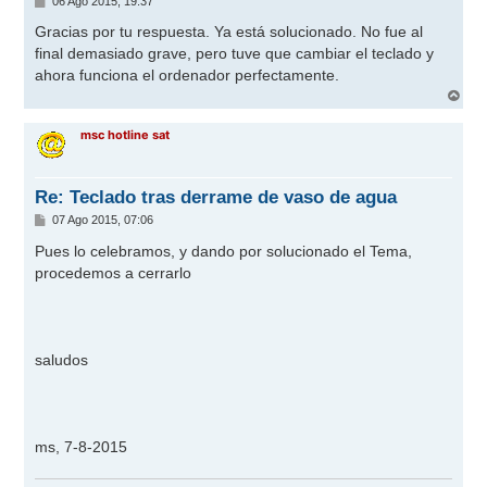
06 Ago 2015, 19:37
e
n
Gracias por tu respuesta. Ya está solucionado. No fue al
s
final demasiado grave, pero tuve que cambiar el teclado y
a
j
ahora funciona el ordenador perfectamente.
e
A
r
r
msc hotline sat
i
b
a
Re: Teclado tras derrame de vaso de agua
M
07 Ago 2015, 07:06
e
n
Pues lo celebramos, y dando por solucionado el Tema,
s
procedemos a cerrarlo
a
j
e
saludos
ms, 7-8-2015