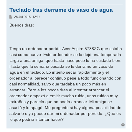
Teclado tras derrame de vaso de agua
M
28 Jul 2015, 12:14
e
n
Buenos días:
s
a
j
e
Tengo un ordenador portátil Acer Aspire 5738ZG que estaba
casi como nuevo. Este ordenador se lo dejé una temporada
larga a una amiga, que hasta hace poco lo ha cuidado bien.
Hasta que la semana pasada se le derramó un vaso de
agua en el teclado. Lo intentó secar rápidamente y el
ordenador al parecer continuó pese a todo funcionando con
casi normalidad, salvo que tardaba un poco más en
arrancar. Pero a los pocos días al intentar arrancar el
ordenador empezó a emitir mucho ruido, unos ruidos muy
extraños y parecía que no podía arrancar. Mi amiga se
asustó y lo apagó. Me pregunto si hay alguna posibilidad de
salvarlo o ya puedo dar mi ordenador por perdido. ¿Qué es
lo que podría intentar hacer?
A
r