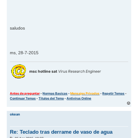
saludos
ms, 28-7-2015
msc hotline sat
Virus Research Engineer
Antes de preguntar
-
Normas Basicas
-
Mensajes Privados
-
Repetir Temas
-
Continuar Temas
-
Titulos del Tema
-
Antivirus Online
A
r
r
okean
i
b
a
Re: Teclado tras derrame de vaso de agua
M