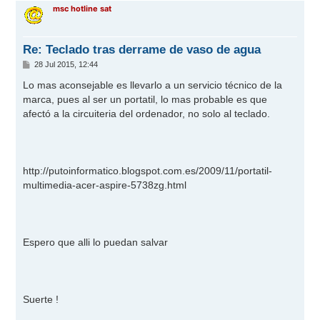
r
msc hotline sat
i
b
a
Re: Teclado tras derrame de vaso de agua
M
28 Jul 2015, 12:44
e
n
Lo mas aconsejable es llevarlo a un servicio técnico de la
s
marca, pues al ser un portatil, lo mas probable es que
a
j
afectó a la circuiteria del ordenador, no solo al teclado.
e
http://putoinformatico.blogspot.com.es/2009/11/portatil-
multimedia-acer-aspire-5738zg.html
Espero que alli lo puedan salvar
Suerte !