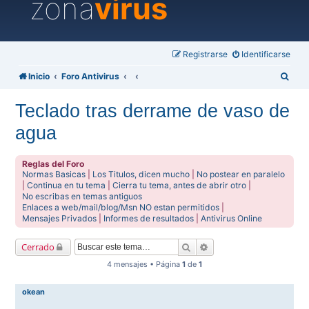
zona
virus
Registrarse
Identificarse
B
Inicio
Foro Antivirus
u
Teclado tras derrame de vaso de
s
agua
c
a
Reglas del Foro
r
Normas Basicas
|
Los Titulos, dicen mucho
|
No postear en paralelo
|
Continua en tu tema
|
Cierra tu tema, antes de abrir otro
|
No escribas en temas antiguos
Enlaces a web/mail/blog/Msn NO estan permitidos
|
Mensajes Privados
|
Informes de resultados
|
Antivirus Online
Buscar
Búsqueda avanzada
Cerrado
4 mensajes • Página
1
de
1
okean