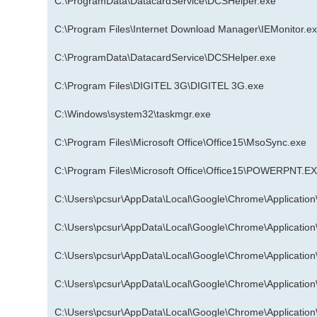
C:\ProgramData\DatacardService\DCSHelper.exe
C:\Program Files\Internet Download Manager\IEMonitor.e
C:\ProgramData\DatacardService\DCSHelper.exe
C:\Program Files\DIGITEL 3G\DIGITEL 3G.exe
C:\Windows\system32\taskmgr.exe
C:\Program Files\Microsoft Office\Office15\MsoSync.exe
C:\Program Files\Microsoft Office\Office15\POWERPNT.E
C:\Users\pcsur\AppData\Local\Google\Chrome\Applicatio
C:\Users\pcsur\AppData\Local\Google\Chrome\Applicatio
C:\Users\pcsur\AppData\Local\Google\Chrome\Applicatio
C:\Users\pcsur\AppData\Local\Google\Chrome\Applicatio
C:\Users\pcsur\AppData\Local\Google\Chrome\Applicatio