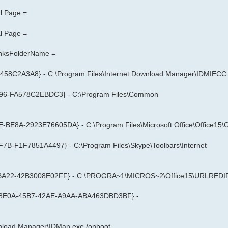
al Page =
al Page =
LinksFolderName =
58C2A3A8} - C:\Program Files\Internet Download Manager\IDMIECC.
596-FA578C2EBDC3} - C:\Program Files\Common
-BE8A-2923E76605DA} - C:\Program Files\Microsoft Office\Office15\O
B-F1F7851A4497} - C:\Program Files\Skype\Toolbars\Internet
-BA22-42B3008E02FF} - C:\PROGRA~1\MICROS~2\Office15\URLREDI
D0498E0A-45B7-42AE-A9AA-ABA463DBD3BF} -
wnload Manager\IDMan.exe /onboot