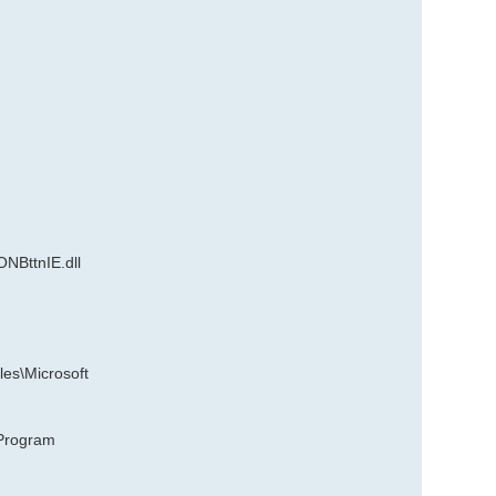
NBttnIE.dll
es\Microsoft
\Program