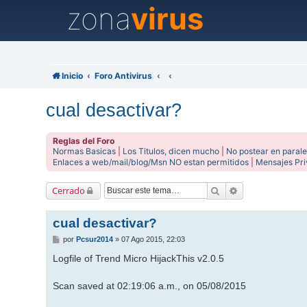
zona
virus
Inicio
Foro Antivirus
cual desactivar?
Reglas del Foro
Normas Basicas
|
Los Titulos, dicen mucho
|
No postear en parale
Enlaces a web/mail/blog/Msn NO estan permitidos
|
Mensajes Pr
Buscar
Búsqueda avanz
Cerrado
cual desactivar?
M
por
Pcsur2014
»
07 Ago 2015, 22:03
e
n
Logfile of Trend Micro HijackThis v2.0.5
s
a
j
Scan saved at 02:19:06 a.m., on 05/08/2015
e