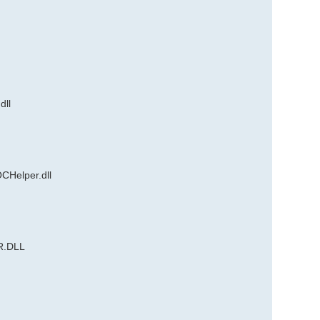
dll
CHelper.dll
R.DLL