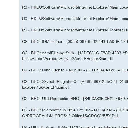
R0 - HKCU\Software\Microsoft\Internet Explorer\Main,Loc
R0 - HKLM\Software\Microsoft\Internet Explorer\Main,Loc
R0 - HKCU\Software\Microsoft\Internet Explorer\Toolbar,
O2 - BHO: IDM Helper - {0055C089-8582-441B-A0BF-17B4
O2 - BHO: AcroIEHelperStub - {18DF081C-E8AD-4283-A
Files\Adobe\Acrobat\ActiveX\AcroIEHelperShim.dll
O2 - BHO: Lync Click to Call BHO - {31D09BA0-12F5-4CCE
O2 - BHO: SkypeIEPluginBHO - {AE805869-2E5C-4ED4-8F7
Explorer\SkypeIEPlugin.dll
O2 - BHO: URLRedirectionBHO - {B4F3A835-0E21-4959
O2 - BHO: Microsoft SkyDrive Pro Browser Helper - {
C:\PROGRA~1\MICROS~2\Office15\GROOVEEX.DLL
O4 - HKCU\..\Run: [IDMan] C:\Program Files\Internet Do