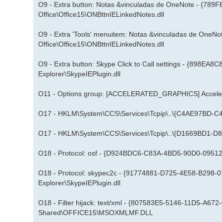
O9 - Extra button: Notas &vinculadas de OneNote - {78
Office\Office15\ONBttnIELinkedNotes.dll
O9 - Extra 'Tools' menuitem: Notas &vinculadas de One
Office\Office15\ONBttnIELinkedNotes.dll
O9 - Extra button: Skype Click to Call settings - {898E
Explorer\SkypeIEPlugin.dll
O11 - Options group: [ACCELERATED_GRAPHICS] Acceler
O17 - HKLM\System\CCS\Services\Tcpip\..\{C4AE97BD-
O17 - HKLM\System\CCS\Services\Tcpip\..\{D1669BD1-D
O18 - Protocol: osf - {D924BDC6-C83A-4BD5-90D0-095128
O18 - Protocol: skypec2c - {91774881-D725-4E58-B298-07
Explorer\SkypeIEPlugin.dll
O18 - Filter hijack: text/xml - {807583E5-5146-11D5-A67
Shared\OFFICE15\MSOXMLMF.DLL