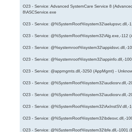
O23 - Service: Advanced SystemCare Service 8 (Advanced
8\ASCService.exe
O23 - Service: @%SystemRoot%\system32\aelupsvc.dll,-1
O23 - Service: @%SystemRoot%\system32\Alg.exe,-112 (
O23 - Service: @%systemroot%\system32\appidsvc.dll,-1
O23 - Service: @%systemroot%\system32\appinfo.dll,-100
O23 - Service: @appmgmts.dll,-3250 (AppMgmt) - Unknow
O23 - Service: @%SystemRoot%\system32\audiosrv.dll,-2
O23 - Service: @%SystemRoot%\system32\audiosrv.dll,-2
O23 - Service: @%SystemRoot%\system32\AxInstSV.dll,-1
O23 - Service: @%SystemRoot%\system32\bdesvc.dll,-10
O23 - Service: @%SystemRoot%\system32\bfe.dll,-1001 (