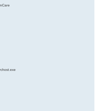
emCare
vchost.exe