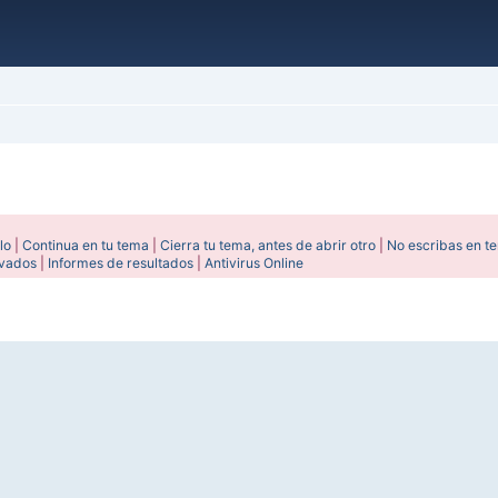
lo
|
Continua en tu tema
|
Cierra tu tema, antes de abrir otro
|
No escribas en t
ivados
|
Informes de resultados
|
Antivirus Online
ada