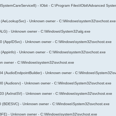
SystemCareService8) - IObit - C:\Program Files\IObit\Advanced Syst
 (AeLookupSvc) - Unknown owner - C:\Windows\system32\svchost.exe
ALG) - Unknown owner - C:\Windows\System32\alg.exe
00 (AppIDSvc) - Unknown owner - C:\Windows\system32\svchost.exe
 (Appinfo) - Unknown owner - C:\Windows\system32\svchost.exe
n owner - C:\Windows\system32\svchost.exe
04 (AudioEndpointBuilder) - Unknown owner - C:\Windows\System32\s
00 (Audiosrv) - Unknown owner - C:\Windows\System32\svchost.exe
03 (AxInstSV) - Unknown owner - C:\Windows\system32\svchost.exe
0 (BDESVC) - Unknown owner - C:\Windows\System32\svchost.exe
BFE) - Unknown owner - C:\Windows\system32\svchost.exe