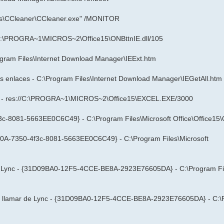
les\CCleaner\CCleaner.exe" /MONITOR
//C:\PROGRA~1\MICROS~2\Office15\ONBttnIE.dll/105
ogram Files\Internet Download Manager\IEExt.htm
os enlaces - C:\Program Files\Internet Download Manager\IEGetAll.htm
xcel - res://C:\PROGRA~1\MICROS~2\Office15\EXCEL.EXE/3000
3c-8081-5663EE0C6C49} - C:\Program Files\Microsoft Office\Office15\O
000A-7350-4f3c-8081-5663EE0C6C49} - C:\Program Files\Microsoft
de Lync - {31D09BA0-12F5-4CCE-BE8A-2923E76605DA} - C:\Program Fil
ara llamar de Lync - {31D09BA0-12F5-4CCE-BE8A-2923E76605DA} - C: