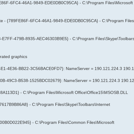
9FE86F-6FC4-46A1-9849-EDE0DB0C95CA} - C:\Program Files\Microsoft
Note - {789FE86F-6FC4-46A1-9849-EDE0DB0C95CA} - C:\Program Files\
A8C8-E7FF-479B-8935-AEC46303B9E5} - C:\Program Files\Skype\Toolbars
ated graphics
C4E1-4E36-BB22-3C56BACE0FD7}: NameServer = 190.121.224.3 190.1
80B-49C3-B538-1525BDC02679}: NameServer = 190.121.224.3 190.12
A113D1} - C:\Program Files\Microsoft Office\Office15\MSOSB.DLL
617B9B86A8} - C:\Program Files\Skype\Toolbars\Internet
2-00B0D022E945} - C:\Program Files\Common Files\Microsoft