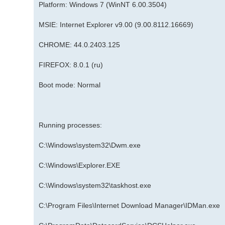
Platform: Windows 7 (WinNT 6.00.3504)
MSIE: Internet Explorer v9.00 (9.00.8112.16669)
CHROME: 44.0.2403.125
FIREFOX: 8.0.1 (ru)
Boot mode: Normal
Running processes:
C:\Windows\system32\Dwm.exe
C:\Windows\Explorer.EXE
C:\Windows\system32\taskhost.exe
C:\Program Files\Internet Download Manager\IDMan.exe