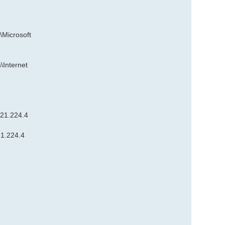
Microsoft
\Internet
21.224.4
1.224.4