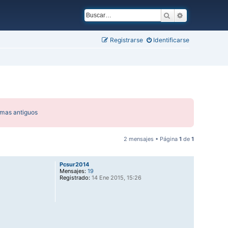
Buscar
Búsqueda ava
Registrarse
Identificarse
emas antiguos
2 mensajes • Página
1
de
1
Pcsur2014
Mensajes:
19
Registrado:
14 Ene 2015, 15:26