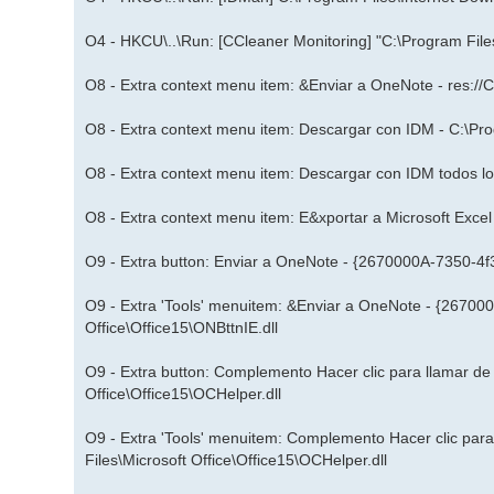
O4 - HKCU\..\Run: [CCleaner Monitoring] "C:\Program Fi
O8 - Extra context menu item: &Enviar a OneNote - res:
O8 - Extra context menu item: Descargar con IDM - C:\Pr
O8 - Extra context menu item: Descargar con IDM todos l
O8 - Extra context menu item: E&xportar a Microsoft E
O9 - Extra button: Enviar a OneNote - {2670000A-7350-4f
O9 - Extra 'Tools' menuitem: &Enviar a OneNote - {2670
Office\Office15\ONBttnIE.dll
O9 - Extra button: Complemento Hacer clic para llamar 
Office\Office15\OCHelper.dll
O9 - Extra 'Tools' menuitem: Complemento Hacer clic p
Files\Microsoft Office\Office15\OCHelper.dll