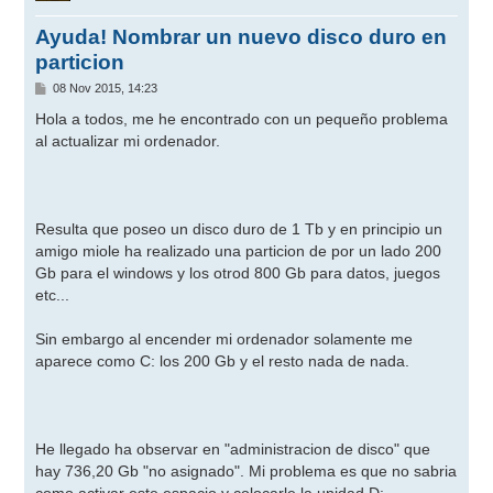
Ayuda! Nombrar un nuevo disco duro en
particion
M
08 Nov 2015, 14:23
e
n
Hola a todos, me he encontrado con un pequeño problema
s
al actualizar mi ordenador.
a
j
e
Resulta que poseo un disco duro de 1 Tb y en principio un
amigo miole ha realizado una particion de por un lado 200
Gb para el windows y los otrod 800 Gb para datos, juegos
etc...
Sin embargo al encender mi ordenador solamente me
aparece como C: los 200 Gb y el resto nada de nada.
He llegado ha observar en "administracion de disco" que
hay 736,20 Gb "no asignado". Mi problema es que no sabria