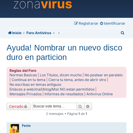
zona
virus
Registrarse
Identificarse
B
Inicio
Foro Antivirus
u
Ayuda! Nombrar un nuevo disco
s
duro en particion
c
a
Reglas del Foro
r
Normas Basicas
|
Los Titulos, dicen mucho
|
No postear en paralelo
|
Continua en tu tema
|
Cierra tu tema, antes de abrir otro
|
No escribas en temas antiguos
Enlaces a web/mail/blog/Msn NO estan permitidos
|
Mensajes Privados
|
Informes de resultados
|
Antivirus Online
Buscar
Búsqueda avanzada
Cerrado
2 mensajes • Página
1
de
1
Fenix