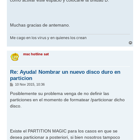
como activar este espacio y colocarle la unidad D:
Muchas gracias de antemano.
Me cago en los virus y en quienes los crean
A
r
r
msc hotline sat
i
b
a
Re: Ayuda! Nombrar un nuevo disco duro en
particion
M
10 Nov 2015, 10:36
e
n
Posiblemente su problema venga de no definir las
s
particiones en el momento de formatear /particionar dicho
a
j
disco.
e
Existe el PARTITION MAGIC para los casos en que se
desea particionar a posteriori, si bien nosotros tampoco