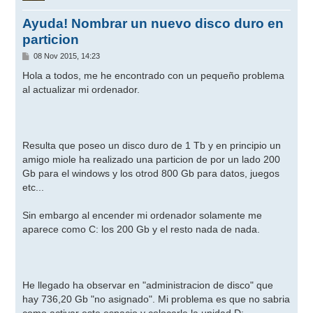
Ayuda! Nombrar un nuevo disco duro en
particion
M
08 Nov 2015, 14:23
e
n
Hola a todos, me he encontrado con un pequeño problema
s
al actualizar mi ordenador.
a
j
e
Resulta que poseo un disco duro de 1 Tb y en principio un
amigo miole ha realizado una particion de por un lado 200
Gb para el windows y los otrod 800 Gb para datos, juegos
etc...
Sin embargo al encender mi ordenador solamente me
aparece como C: los 200 Gb y el resto nada de nada.
He llegado ha observar en "administracion de disco" que
hay 736,20 Gb "no asignado". Mi problema es que no sabria