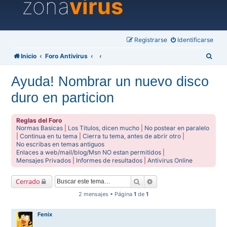
zona
virus
Registrarse
Identificarse
B
Inicio
Foro Antivirus
u
Ayuda! Nombrar un nuevo disco
s
duro en particion
c
a
Reglas del Foro
r
Normas Basicas
|
Los Titulos, dicen mucho
|
No postear en paralelo
|
Continua en tu tema
|
Cierra tu tema, antes de abrir otro
|
No escribas en temas antiguos
Enlaces a web/mail/blog/Msn NO estan permitidos
|
Mensajes Privados
|
Informes de resultados
|
Antivirus Online
Buscar
Búsqueda avanzada
Cerrado
2 mensajes • Página
1
de
1
Fenix