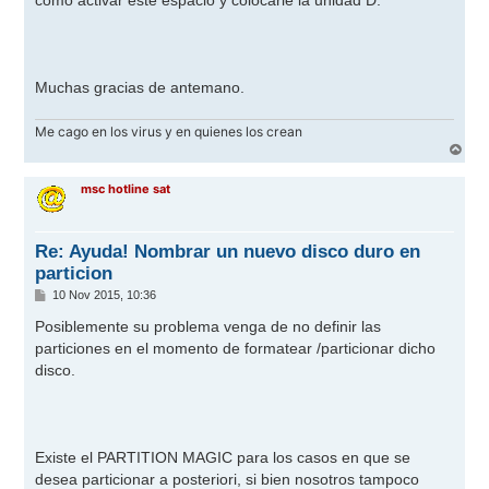
como activar este espacio y colocarle la unidad D:
Muchas gracias de antemano.
Me cago en los virus y en quienes los crean
A
r
r
msc hotline sat
i
b
a
Re: Ayuda! Nombrar un nuevo disco duro en
particion
M
10 Nov 2015, 10:36
e
n
Posiblemente su problema venga de no definir las
s
particiones en el momento de formatear /particionar dicho
a
j
disco.
e
Existe el PARTITION MAGIC para los casos en que se
desea particionar a posteriori, si bien nosotros tampoco