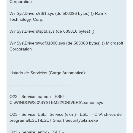
Corporation
WinSys\Drivers\rt61.sys (de 500096 bytes) () Ralink
Technology, Corp.
WinSys\Drivers\sptd.sys (de 685816 bytes) ()
WinSys\Drivers\wdf01000.sys (de 503008 bytes) () Microsoft
Corporation
Listado de Servicios (Carga Automatica):
----------------------------------------
O23 - Service: eamon - ESET -
C:\WINDOWS.0\SYSTEM32\DRIVERS\eamon.sys
O23 - Service: ESET Service (ekrn) - ESET - C:\Archivos de
programa\ESET\ESET Smart Security\ekrn.exe
O23 - Service: epfw - ESET -