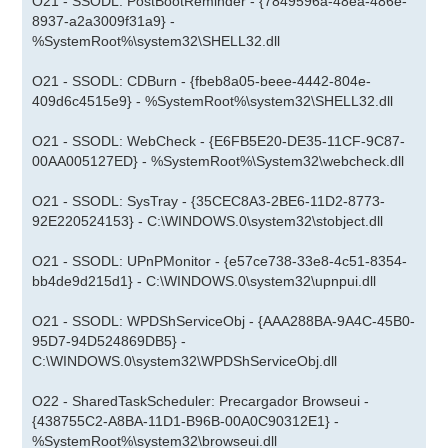
O21 - SSODL: PostBootReminder - {7849596a-48ea-486e-
8937-a2a3009f31a9} -
%SystemRoot%\system32\SHELL32.dll
O21 - SSODL: CDBurn - {fbeb8a05-beee-4442-804e-
409d6c4515e9} - %SystemRoot%\system32\SHELL32.dll
O21 - SSODL: WebCheck - {E6FB5E20-DE35-11CF-9C87-
00AA005127ED} - %SystemRoot%\System32\webcheck.dll
O21 - SSODL: SysTray - {35CEC8A3-2BE6-11D2-8773-
92E220524153} - C:\WINDOWS.0\system32\stobject.dll
O21 - SSODL: UPnPMonitor - {e57ce738-33e8-4c51-8354-
bb4de9d215d1} - C:\WINDOWS.0\system32\upnpui.dll
O21 - SSODL: WPDShServiceObj - {AAA288BA-9A4C-45B0-
95D7-94D524869DB5} -
C:\WINDOWS.0\system32\WPDShServiceObj.dll
O22 - SharedTaskScheduler: Precargador Browseui -
{438755C2-A8BA-11D1-B96B-00A0C90312E1} -
%SystemRoot%\system32\browseui.dll