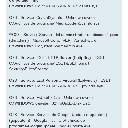
Corporation, Inc -
C:\WINDOWS.0\SYSTEM32\DRIVERS\camflt.sys
O23 - Service: CrystalSysInfo - Unknown owner -
C:\Archivos de programa\MediaCoder\SysInfo.sys
**O23 - Service: Servicio del administrador de discos lógicos
(dmadmin) - Microsoft Corp., VERITAS Software -
C:\WINDOWS.0\System32\dmadmin.exe
O23 - Service: ESET HTTP Server (EhttpSrv) - ESET -
C:\Archivos de programa\ESET\ESET Smart
Security\EHttpSrv.exe
O23 - Service: Eset Personal Firewall (Epfwndis) - ESET -
C:\WINDOWS.0\SYSTEM32\DRIVERS\Epfwndis.sys
O23 - Service: FsUsbExDisk - Unknown owner -
C:\WINDOWS.0\system32\FsUsbExDisk.SYS
O23 - Service: Servicio de Google Update (gupdatem)
(gupdatem) - Google Inc. - C:\Archivos de
programa\Google\Update\GoogleUpdate.exe