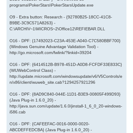
programa\PokerStars\PokerStarsUpdate.exe
O9 - Extra button: Research - {92780B25-18CC-41C8-
B9BE-3C9C571A8263} -
C:\ARCHIV~1\MICROS~2\Office12\REFIEBAR.DLL
O16 - DPF: {17492023-C23A-453E-A040-C7C580BBF700}
(Windows Genuine Advantage Validation Tool) -
http://go.microsoft.com/fwlink/?linkid=39204
O16 - DPF: {6414512B-B978-451D-A0D8-FCFDF33E833C}
(WUWebControl Class) -
http://update.microsoft.com/windowsupdate/v6/V5Controls/e
n/x86/client/wuweb_site.cab?1294257921296
O16 - DPF: {8AD9C840-044E-11D1-B3E9-00805F499D93}
(Java Plug-in 1.6.0_20) -
http://java.sun.com/update/1.6.0/jinstall-1_6_0_20-windows-
i586.cab
O16 - DPF: {CAFEEFAC-0016-0000-0020-
ABCDEFFEDCBA} (Java Plug-in 1.6.0_20) -