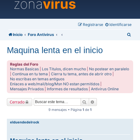
zona
virus
Registrarse
Identificarse
B
Inicio
Foro Antivirus
u
Maquina lenta en el inicio
s
c
Reglas del Foro
a
Normas Basicas
|
Los Titulos, dicen mucho
|
No postear en paralelo
|
Continua en tu tema
|
Cierra tu tema, antes de abrir otro
|
r
No escribas en temas antiguos
Enlaces a web/mail/blog/Msn NO estan permitidos
|
Mensajes Privados
|
Informes de resultados
|
Antivirus Online
Buscar
Búsqueda avanzada
Cerrado
9 mensajes • Página
1
de
1
elduendedelrock