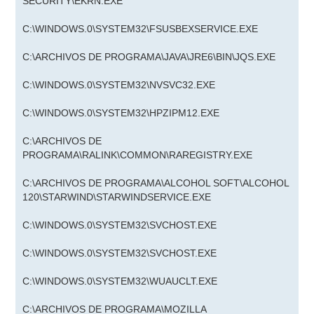
SECURITY\EKRN.EXE
C:\WINDOWS.0\SYSTEM32\FSUSBEXSERVICE.EXE
C:\ARCHIVOS DE PROGRAMA\JAVA\JRE6\BIN\JQS.EXE
C:\WINDOWS.0\SYSTEM32\NVSVC32.EXE
C:\WINDOWS.0\SYSTEM32\HPZIPM12.EXE
C:\ARCHIVOS DE
PROGRAMA\RALINK\COMMON\RAREGISTRY.EXE
C:\ARCHIVOS DE PROGRAMA\ALCOHOL SOFT\ALCOHOL
120\STARWIND\STARWINDSERVICE.EXE
C:\WINDOWS.0\SYSTEM32\SVCHOST.EXE
C:\WINDOWS.0\SYSTEM32\SVCHOST.EXE
C:\WINDOWS.0\SYSTEM32\WUAUCLT.EXE
C:\ARCHIVOS DE PROGRAMA\MOZILLA