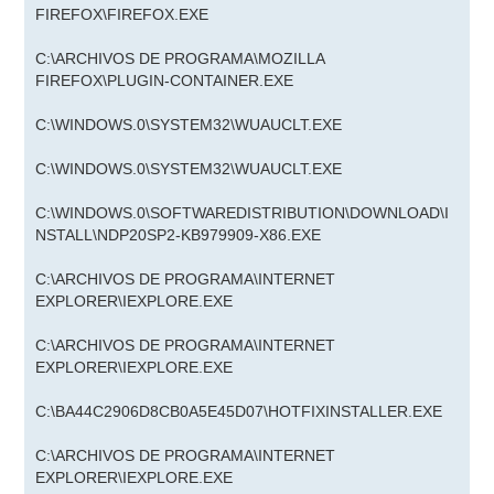
FIREFOX\FIREFOX.EXE
C:\ARCHIVOS DE PROGRAMA\MOZILLA
FIREFOX\PLUGIN-CONTAINER.EXE
C:\WINDOWS.0\SYSTEM32\WUAUCLT.EXE
C:\WINDOWS.0\SYSTEM32\WUAUCLT.EXE
C:\WINDOWS.0\SOFTWAREDISTRIBUTION\DOWNLOAD\I
NSTALL\NDP20SP2-KB979909-X86.EXE
C:\ARCHIVOS DE PROGRAMA\INTERNET
EXPLORER\IEXPLORE.EXE
C:\ARCHIVOS DE PROGRAMA\INTERNET
EXPLORER\IEXPLORE.EXE
C:\BA44C2906D8CB0A5E45D07\HOTFIXINSTALLER.EXE
C:\ARCHIVOS DE PROGRAMA\INTERNET
EXPLORER\IEXPLORE.EXE