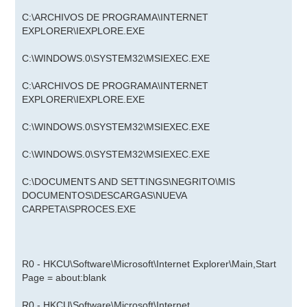
C:\ARCHIVOS DE PROGRAMA\INTERNET
EXPLORER\IEXPLORE.EXE
C:\WINDOWS.0\SYSTEM32\MSIEXEC.EXE
C:\ARCHIVOS DE PROGRAMA\INTERNET
EXPLORER\IEXPLORE.EXE
C:\WINDOWS.0\SYSTEM32\MSIEXEC.EXE
C:\WINDOWS.0\SYSTEM32\MSIEXEC.EXE
C:\DOCUMENTS AND SETTINGS\NEGRITO\MIS
DOCUMENTOS\DESCARGAS\NUEVA
CARPETA\SPROCES.EXE
R0 - HKCU\Software\Microsoft\Internet Explorer\Main,Start
Page = about:blank
R0 - HKCU\Software\Microsoft\Internet