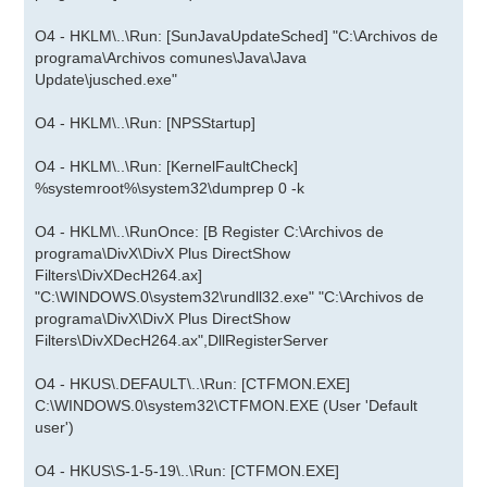
O4 - HKLM\..\Run: [SunJavaUpdateSched] "C:\Archivos de
programa\Archivos comunes\Java\Java
Update\jusched.exe"
O4 - HKLM\..\Run: [NPSStartup]
O4 - HKLM\..\Run: [KernelFaultCheck]
%systemroot%\system32\dumprep 0 -k
O4 - HKLM\..\RunOnce: [B Register C:\Archivos de
programa\DivX\DivX Plus DirectShow
Filters\DivXDecH264.ax]
"C:\WINDOWS.0\system32\rundll32.exe" "C:\Archivos de
programa\DivX\DivX Plus DirectShow
Filters\DivXDecH264.ax",DllRegisterServer
O4 - HKUS\.DEFAULT\..\Run: [CTFMON.EXE]
C:\WINDOWS.0\system32\CTFMON.EXE (User 'Default
user')
O4 - HKUS\S-1-5-19\..\Run: [CTFMON.EXE]