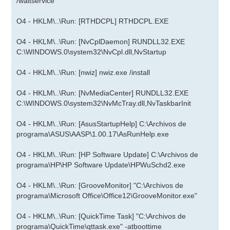
/waitservice
O4 - HKLM\..\Run: [RTHDCPL] RTHDCPL.EXE
O4 - HKLM\..\Run: [NvCplDaemon] RUNDLL32.EXE
C:\WINDOWS.0\system32\NvCpl.dll,NvStartup
O4 - HKLM\..\Run: [nwiz] nwiz.exe /install
O4 - HKLM\..\Run: [NvMediaCenter] RUNDLL32.EXE
C:\WINDOWS.0\system32\NvMcTray.dll,NvTaskbarInit
O4 - HKLM\..\Run: [AsusStartupHelp] C:\Archivos de
programa\ASUS\AASP\1.00.17\AsRunHelp.exe
O4 - HKLM\..\Run: [HP Software Update] C:\Archivos de
programa\HP\HP Software Update\HPWuSchd2.exe
O4 - HKLM\..\Run: [GrooveMonitor] "C:\Archivos de
programa\Microsoft Office\Office12\GrooveMonitor.exe"
O4 - HKLM\..\Run: [QuickTime Task] "C:\Archivos de
programa\QuickTime\qttask.exe" -atboottime