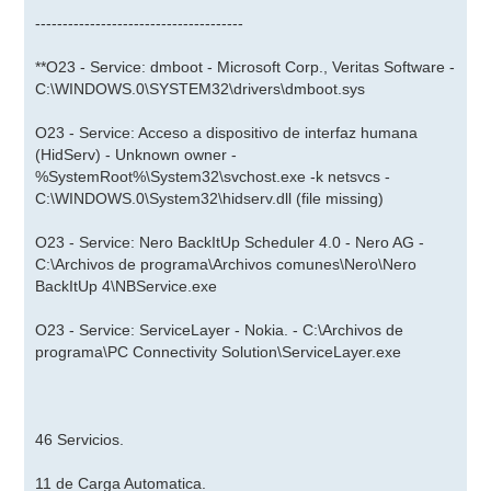
--------------------------------------
**O23 - Service: dmboot - Microsoft Corp., Veritas Software -
C:\WINDOWS.0\SYSTEM32\drivers\dmboot.sys
O23 - Service: Acceso a dispositivo de interfaz humana
(HidServ) - Unknown owner -
%SystemRoot%\System32\svchost.exe -k netsvcs -
C:\WINDOWS.0\System32\hidserv.dll (file missing)
O23 - Service: Nero BackItUp Scheduler 4.0 - Nero AG -
C:\Archivos de programa\Archivos comunes\Nero\Nero
BackItUp 4\NBService.exe
O23 - Service: ServiceLayer - Nokia. - C:\Archivos de
programa\PC Connectivity Solution\ServiceLayer.exe
46 Servicios.
11 de Carga Automatica.