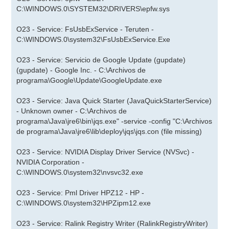
C:\WINDOWS.0\SYSTEM32\DRIVERS\epfw.sys
O23 - Service: FsUsbExService - Teruten -
C:\WINDOWS.0\system32\FsUsbExService.Exe
O23 - Service: Servicio de Google Update (gupdate)
(gupdate) - Google Inc. - C:\Archivos de
programa\Google\Update\GoogleUpdate.exe
O23 - Service: Java Quick Starter (JavaQuickStarterService)
- Unknown owner - C:\Archivos de
programa\Java\jre6\bin\jqs.exe" -service -config "C:\Archivos
de programa\Java\jre6\lib\deploy\jqs\jqs.con (file missing)
O23 - Service: NVIDIA Display Driver Service (NVSvc) -
NVIDIA Corporation -
C:\WINDOWS.0\system32\nvsvc32.exe
O23 - Service: Pml Driver HPZ12 - HP -
C:\WINDOWS.0\system32\HPZipm12.exe
O23 - Service: Ralink Registry Writer (RalinkRegistryWriter)