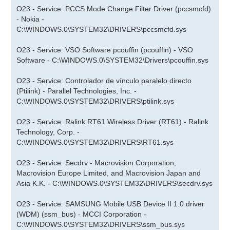
O23 - Service: PCCS Mode Change Filter Driver (pccsmcfd)
- Nokia -
C:\WINDOWS.0\SYSTEM32\DRIVERS\pccsmcfd.sys
O23 - Service: VSO Software pcouffin (pcouffin) - VSO
Software - C:\WINDOWS.0\SYSTEM32\Drivers\pcouffin.sys
O23 - Service: Controlador de vínculo paralelo directo
(Ptilink) - Parallel Technologies, Inc. -
C:\WINDOWS.0\SYSTEM32\DRIVERS\ptilink.sys
O23 - Service: Ralink RT61 Wireless Driver (RT61) - Ralink
Technology, Corp. -
C:\WINDOWS.0\SYSTEM32\DRIVERS\RT61.sys
O23 - Service: Secdrv - Macrovision Corporation,
Macrovision Europe Limited, and Macrovision Japan and
Asia K.K. - C:\WINDOWS.0\SYSTEM32\DRIVERS\secdrv.sys
O23 - Service: SAMSUNG Mobile USB Device II 1.0 driver
(WDM) (ssm_bus) - MCCI Corporation -
C:\WINDOWS.0\SYSTEM32\DRIVERS\ssm_bus.sys