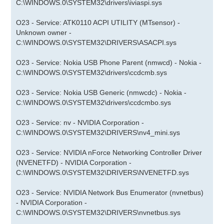
C:\WINDOWS.0\SYSTEM32\drivers\iviaspi.sys
O23 - Service: ATK0110 ACPI UTILITY (MTsensor) -
Unknown owner -
C:\WINDOWS.0\SYSTEM32\DRIVERS\ASACPI.sys
O23 - Service: Nokia USB Phone Parent (nmwcd) - Nokia -
C:\WINDOWS.0\SYSTEM32\drivers\ccdcmb.sys
O23 - Service: Nokia USB Generic (nmwcdc) - Nokia -
C:\WINDOWS.0\SYSTEM32\drivers\ccdcmbo.sys
O23 - Service: nv - NVIDIA Corporation -
C:\WINDOWS.0\SYSTEM32\DRIVERS\nv4_mini.sys
O23 - Service: NVIDIA nForce Networking Controller Driver
(NVENETFD) - NVIDIA Corporation -
C:\WINDOWS.0\SYSTEM32\DRIVERS\NVENETFD.sys
O23 - Service: NVIDIA Network Bus Enumerator (nvnetbus)
- NVIDIA Corporation -
C:\WINDOWS.0\SYSTEM32\DRIVERS\nvnetbus.sys