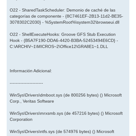
O22 - SharedTaskScheduler: Demonio de caché de las
categorías de componente - {8C7461EF-2B13-11d2-BE35-
3078302C2030} - %SystemRoot%\system32\browseui.dll
O22 - ShellExecuteHooks: Groove GFS Stub Execution
Hook - {B5A7F190-DDA6-4420-B3BA-52453494E6CD} -
C:\ARCHIV~1\MICROS~2\Office12\GRA8E1~1.DLL
Información Adicional:
----------------------
WinSys\Drivers\dmboot.sys (de 800256 bytes) () Microsoft
Corp., Veritas Software
WinSys\Drivers\mrxsmb.sys (de 457216 bytes) () Microsoft
Corporation
WinSys\Drivers\ntfs.sys (de 574976 bytes) () Microsoft