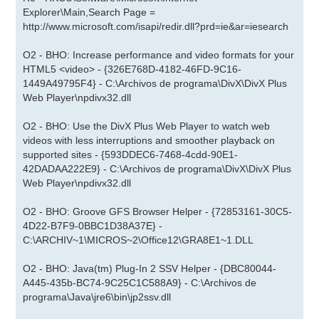
Explorer\Main,Search Page =
http://www.microsoft.com/isapi/redir.dll?prd=ie&ar=iesearch
O2 - BHO: Increase performance and video formats for your
HTML5 <video> - {326E768D-4182-46FD-9C16-
1449A49795F4} - C:\Archivos de programa\DivX\DivX Plus
Web Player\npdivx32.dll
O2 - BHO: Use the DivX Plus Web Player to watch web
videos with less interruptions and smoother playback on
supported sites - {593DDEC6-7468-4cdd-90E1-
42DADAA222E9} - C:\Archivos de programa\DivX\DivX Plus
Web Player\npdivx32.dll
O2 - BHO: Groove GFS Browser Helper - {72853161-30C5-
4D22-B7F9-0BBC1D38A37E} -
C:\ARCHIV~1\MICROS~2\Office12\GRA8E1~1.DLL
O2 - BHO: Java(tm) Plug-In 2 SSV Helper - {DBC80044-
A445-435b-BC74-9C25C1C588A9} - C:\Archivos de
programa\Java\jre6\bin\jp2ssv.dll