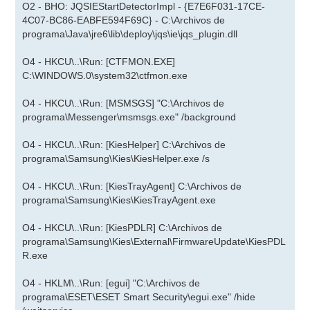
O2 - BHO: JQSIEStartDetectorImpl - {E7E6F031-17CE-
4C07-BC86-EABFE594F69C} - C:\Archivos de
programa\Java\jre6\lib\deploy\jqs\ie\jqs_plugin.dll
O4 - HKCU\..\Run: [CTFMON.EXE]
C:\WINDOWS.0\system32\ctfmon.exe
O4 - HKCU\..\Run: [MSMSGS] "C:\Archivos de
programa\Messenger\msmsgs.exe" /background
O4 - HKCU\..\Run: [KiesHelper] C:\Archivos de
programa\Samsung\Kies\KiesHelper.exe /s
O4 - HKCU\..\Run: [KiesTrayAgent] C:\Archivos de
programa\Samsung\Kies\KiesTrayAgent.exe
O4 - HKCU\..\Run: [KiesPDLR] C:\Archivos de
programa\Samsung\Kies\External\FirmwareUpdate\KiesPDL
R.exe
O4 - HKLM\..\Run: [egui] "C:\Archivos de
programa\ESET\ESET Smart Security\egui.exe" /hide