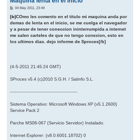
Maquina lenta en el inicio
M
04 May 2011, 23:49
e
n
[b]
COmo les comento en el titulo mi maquina anda por
s
demas de lenta en el inicio, se me cuelga el navegador
a
j
y a pesar de tener coneccion ininterrumpida a internet
e
me salen carteles de que no tengo conexion, esto en
los ultimos dias. dejo informe de Sproces
[/b]
(4-5-2011 21:45:24 GMT)
SProces v5.4 (c)2010 S.G.H. / Satinfo S.L.
-------------------------------------------
Sistema Operativo: Microsoft Windows XP (v5.1.2600)
Service Pack 2
Parche MS08-067 (Servicio Servidor) Instalado.
Internet Explorer: (v8.0.6001.18702) 0