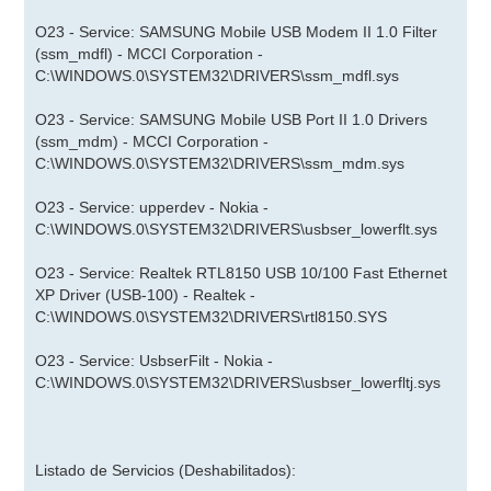
O23 - Service: SAMSUNG Mobile USB Modem II 1.0 Filter
(ssm_mdfl) - MCCI Corporation -
C:\WINDOWS.0\SYSTEM32\DRIVERS\ssm_mdfl.sys
O23 - Service: SAMSUNG Mobile USB Port II 1.0 Drivers
(ssm_mdm) - MCCI Corporation -
C:\WINDOWS.0\SYSTEM32\DRIVERS\ssm_mdm.sys
O23 - Service: upperdev - Nokia -
C:\WINDOWS.0\SYSTEM32\DRIVERS\usbser_lowerflt.sys
O23 - Service: Realtek RTL8150 USB 10/100 Fast Ethernet
XP Driver (USB-100) - Realtek -
C:\WINDOWS.0\SYSTEM32\DRIVERS\rtl8150.SYS
O23 - Service: UsbserFilt - Nokia -
C:\WINDOWS.0\SYSTEM32\DRIVERS\usbser_lowerfltj.sys
Listado de Servicios (Deshabilitados):