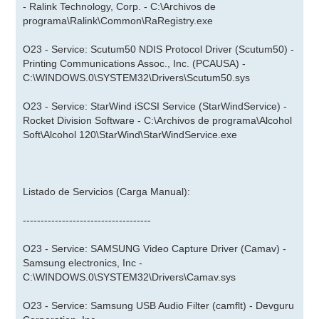
- Ralink Technology, Corp. - C:\Archivos de
programa\Ralink\Common\RaRegistry.exe
O23 - Service: Scutum50 NDIS Protocol Driver (Scutum50) -
Printing Communications Assoc., Inc. (PCAUSA) -
C:\WINDOWS.0\SYSTEM32\Drivers\Scutum50.sys
O23 - Service: StarWind iSCSI Service (StarWindService) -
Rocket Division Software - C:\Archivos de programa\Alcohol
Soft\Alcohol 120\StarWind\StarWindService.exe
Listado de Servicios (Carga Manual):
------------------------------------
O23 - Service: SAMSUNG Video Capture Driver (Camav) -
Samsung electronics, Inc -
C:\WINDOWS.0\SYSTEM32\Drivers\Camav.sys
O23 - Service: Samsung USB Audio Filter (camflt) - Devguru