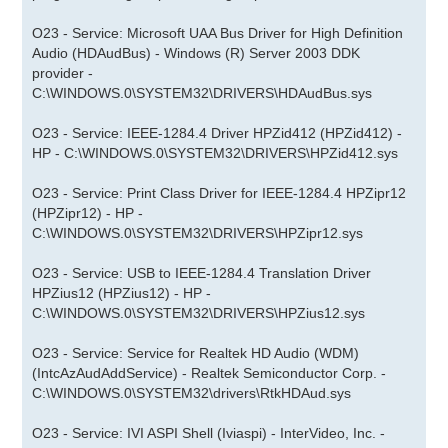
O23 - Service: Microsoft UAA Bus Driver for High Definition
Audio (HDAudBus) - Windows (R) Server 2003 DDK
provider -
C:\WINDOWS.0\SYSTEM32\DRIVERS\HDAudBus.sys
O23 - Service: IEEE-1284.4 Driver HPZid412 (HPZid412) -
HP - C:\WINDOWS.0\SYSTEM32\DRIVERS\HPZid412.sys
O23 - Service: Print Class Driver for IEEE-1284.4 HPZipr12
(HPZipr12) - HP -
C:\WINDOWS.0\SYSTEM32\DRIVERS\HPZipr12.sys
O23 - Service: USB to IEEE-1284.4 Translation Driver
HPZius12 (HPZius12) - HP -
C:\WINDOWS.0\SYSTEM32\DRIVERS\HPZius12.sys
O23 - Service: Service for Realtek HD Audio (WDM)
(IntcAzAudAddService) - Realtek Semiconductor Corp. -
C:\WINDOWS.0\SYSTEM32\drivers\RtkHDAud.sys
O23 - Service: IVI ASPI Shell (Iviaspi) - InterVideo, Inc. -