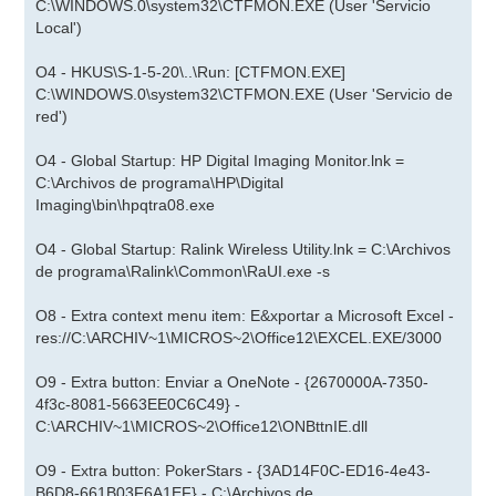
C:\WINDOWS.0\system32\CTFMON.EXE (User 'Servicio
Local')
O4 - HKUS\S-1-5-20\..\Run: [CTFMON.EXE]
C:\WINDOWS.0\system32\CTFMON.EXE (User 'Servicio de
red')
O4 - Global Startup: HP Digital Imaging Monitor.lnk =
C:\Archivos de programa\HP\Digital
Imaging\bin\hpqtra08.exe
O4 - Global Startup: Ralink Wireless Utility.lnk = C:\Archivos
de programa\Ralink\Common\RaUI.exe -s
O8 - Extra context menu item: E&xportar a Microsoft Excel -
res://C:\ARCHIV~1\MICROS~2\Office12\EXCEL.EXE/3000
O9 - Extra button: Enviar a OneNote - {2670000A-7350-
4f3c-8081-5663EE0C6C49} -
C:\ARCHIV~1\MICROS~2\Office12\ONBttnIE.dll
O9 - Extra button: PokerStars - {3AD14F0C-ED16-4e43-
B6D8-661B03F6A1EF} - C:\Archivos de