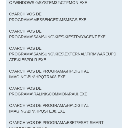
C:\WINDOWS.0\SYSTEM32\CTFMON.EXE
C:\ARCHIVOS DE
PROGRAMA\MESSENGER\MSMSGS.EXE
C:\ARCHIVOS DE
PROGRAMA\SAMSUNG\KIES\KIESTRAYAGENT.EXE
C:\ARCHIVOS DE
PROGRAMA\SAMSUNG\KIES\EXTERNAL\FIRMWAREUPD
ATE\KIESPDLR.EXE
C:\ARCHIVOS DE PROGRAMA\HP\DIGITAL
IMAGING\BIN\HPQTRA08.EXE
C:\ARCHIVOS DE
PROGRAMA\RALINK\COMMON\RAUI.EXE
C:\ARCHIVOS DE PROGRAMA\HP\DIGITAL
IMAGING\BIN\HPQSTE08.EXE
C:\ARCHIVOS DE PROGRAMA\ESET\ESET SMART