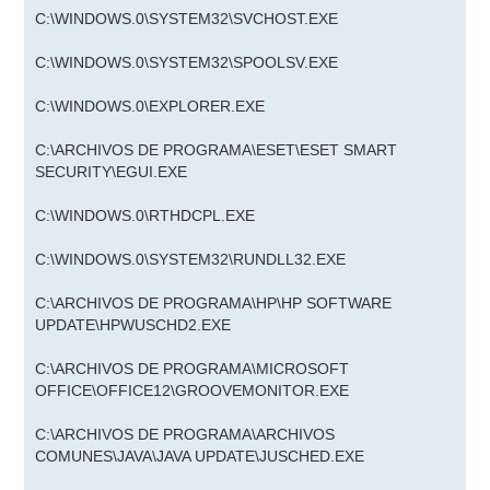
C:\WINDOWS.0\SYSTEM32\SVCHOST.EXE
C:\WINDOWS.0\SYSTEM32\SPOOLSV.EXE
C:\WINDOWS.0\EXPLORER.EXE
C:\ARCHIVOS DE PROGRAMA\ESET\ESET SMART
SECURITY\EGUI.EXE
C:\WINDOWS.0\RTHDCPL.EXE
C:\WINDOWS.0\SYSTEM32\RUNDLL32.EXE
C:\ARCHIVOS DE PROGRAMA\HP\HP SOFTWARE
UPDATE\HPWUSCHD2.EXE
C:\ARCHIVOS DE PROGRAMA\MICROSOFT
OFFICE\OFFICE12\GROOVEMONITOR.EXE
C:\ARCHIVOS DE PROGRAMA\ARCHIVOS
COMUNES\JAVA\JAVA UPDATE\JUSCHED.EXE