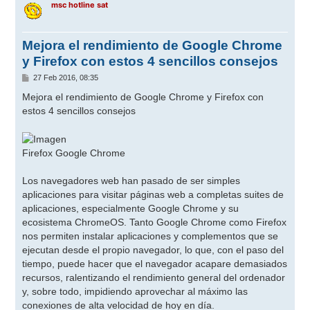
msc hotline sat
Mejora el rendimiento de Google Chrome
y Firefox con estos 4 sencillos consejos
M
27 Feb 2016, 08:35
e
n
Mejora el rendimiento de Google Chrome y Firefox con
s
estos 4 sencillos consejos
a
j
e
Firefox Google Chrome
Los navegadores web han pasado de ser simples
aplicaciones para visitar páginas web a completas suites de
aplicaciones, especialmente Google Chrome y su
ecosistema ChromeOS. Tanto Google Chrome como Firefox
nos permiten instalar aplicaciones y complementos que se
ejecutan desde el propio navegador, lo que, con el paso del
tiempo, puede hacer que el navegador acapare demasiados
recursos, ralentizando el rendimiento general del ordenador
y, sobre todo, impidiendo aprovechar al máximo las
conexiones de alta velocidad de hoy en día.