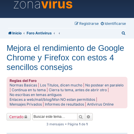
zona
virus
Registrarse
Identificarse
B
Inicio
Foro Antivirus
u
Mejora el rendimiento de Google
s
Chrome y Firefox con estos 4
c
a
sencillos consejos
r
Reglas del Foro
Normas Basicas
|
Los Titulos, dicen mucho
|
No postear en paralelo
|
Continua en tu tema
|
Cierra tu tema, antes de abrir otro
|
No escribas en temas antiguos
Enlaces a web/mail/blog/Msn NO estan permitidos
|
Mensajes Privados
|
Informes de resultados
|
Antivirus Online
Buscar
Búsqueda avanzada
Cerrado
3 mensajes • Página
1
de
1