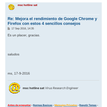
r
msc hotline sat
i
b
a
Re: Mejora el rendimiento de Google Chrome y
Firefox con estos 4 sencillos consejos
M
17 Sep 2016, 14:35
e
n
Es un placer, gracias.
s
a
j
e
saludos
ms, 17-9-2016
msc hotline sat
Virus Research Engineer
Antes de preguntar
-
Normas Basicas
-
Mensajes Privados
-
Repetir Temas
-