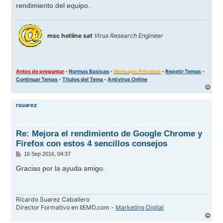
rendimiento del equipo.
msc hotline sat
Virus Research Engineer
Antes de preguntar
-
Normas Basicas
-
Mensajes Privados
-
Repetir Temas
-
Continuar Temas
-
Titulos del Tema
-
Antivirus Online
A
r
r
rsuarez
i
b
a
Re: Mejora el rendimiento de Google Chrome y
Firefox con estos 4 sencillos consejos
M
16 Sep 2016, 04:37
e
n
Gracias por la ayuda amigo.
s
a
j
e
Ricardo Suarez Caballero
Director Formativo en IIEMD.com -
Marketing Digital
A
r