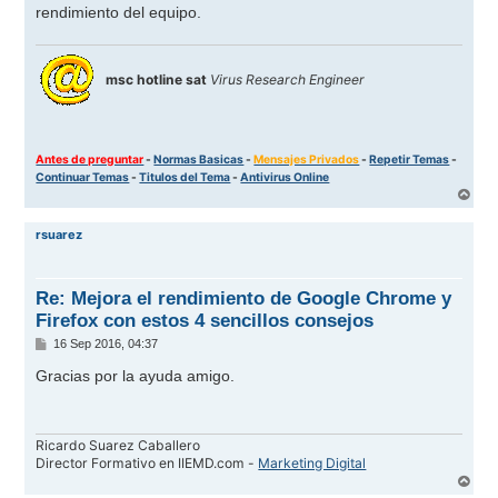
rendimiento del equipo.
msc hotline sat
Virus Research Engineer
Antes de preguntar
-
Normas Basicas
-
Mensajes Privados
-
Repetir Temas
-
Continuar Temas
-
Titulos del Tema
-
Antivirus Online
A
r
r
rsuarez
i
b
a
Re: Mejora el rendimiento de Google Chrome y
Firefox con estos 4 sencillos consejos
M
16 Sep 2016, 04:37
e
n
Gracias por la ayuda amigo.
s
a
j
e
Ricardo Suarez Caballero
Director Formativo en IIEMD.com -
Marketing Digital
A
r