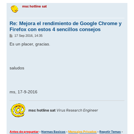
r
msc hotline sat
i
b
a
Re: Mejora el rendimiento de Google Chrome y
Firefox con estos 4 sencillos consejos
M
17 Sep 2016, 14:35
e
n
Es un placer, gracias.
s
a
j
e
saludos
ms, 17-9-2016
msc hotline sat
Virus Research Engineer
Antes de preguntar
-
Normas Basicas
-
Mensajes Privados
-
Repetir Temas
-