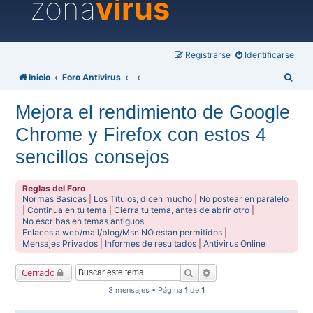
zona
virus
Registrarse
Identificarse
B
Inicio
Foro Antivirus
u
Mejora el rendimiento de Google
s
Chrome y Firefox con estos 4
c
a
sencillos consejos
r
Reglas del Foro
Normas Basicas
|
Los Titulos, dicen mucho
|
No postear en paralelo
|
Continua en tu tema
|
Cierra tu tema, antes de abrir otro
|
No escribas en temas antiguos
Enlaces a web/mail/blog/Msn NO estan permitidos
|
Mensajes Privados
|
Informes de resultados
|
Antivirus Online
Buscar
Búsqueda avanzada
Cerrado
3 mensajes • Página
1
de
1