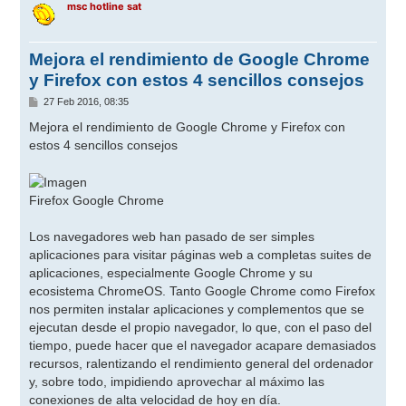
msc hotline sat
Mejora el rendimiento de Google Chrome
y Firefox con estos 4 sencillos consejos
M
27 Feb 2016, 08:35
e
n
Mejora el rendimiento de Google Chrome y Firefox con
s
estos 4 sencillos consejos
a
j
e
Firefox Google Chrome
Los navegadores web han pasado de ser simples
aplicaciones para visitar páginas web a completas suites de
aplicaciones, especialmente Google Chrome y su
ecosistema ChromeOS. Tanto Google Chrome como Firefox
nos permiten instalar aplicaciones y complementos que se
ejecutan desde el propio navegador, lo que, con el paso del
tiempo, puede hacer que el navegador acapare demasiados
recursos, ralentizando el rendimiento general del ordenador
y, sobre todo, impidiendo aprovechar al máximo las
conexiones de alta velocidad de hoy en día.