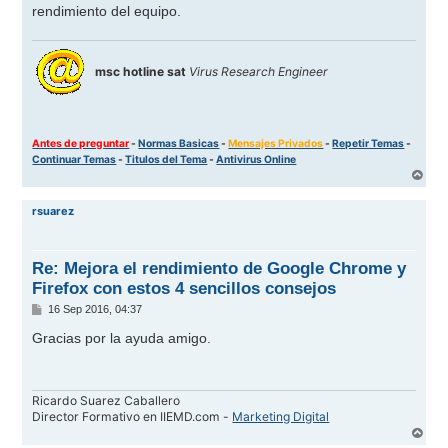
rendimiento del equipo.
msc hotline sat
Virus Research Engineer
Antes de preguntar
-
Normas Basicas
-
Mensajes Privados
-
Repetir Temas
-
Continuar Temas
-
Titulos del Tema
-
Antivirus Online
A
r
r
rsuarez
i
b
a
Re: Mejora el rendimiento de Google Chrome y
Firefox con estos 4 sencillos consejos
M
16 Sep 2016, 04:37
e
n
Gracias por la ayuda amigo.
s
a
j
e
Ricardo Suarez Caballero
Director Formativo en IIEMD.com -
Marketing Digital
A
r