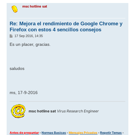
r
msc hotline sat
i
b
a
Re: Mejora el rendimiento de Google Chrome y
Firefox con estos 4 sencillos consejos
M
17 Sep 2016, 14:35
e
n
Es un placer, gracias.
s
a
j
e
saludos
ms, 17-9-2016
msc hotline sat
Virus Research Engineer
Antes de preguntar
-
Normas Basicas
-
Mensajes Privados
-
Repetir Temas
-