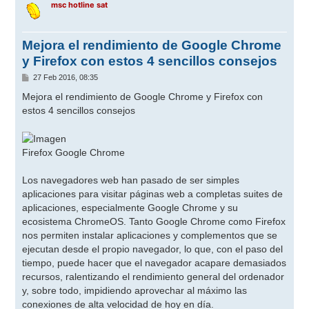
msc hotline sat
Mejora el rendimiento de Google Chrome
y Firefox con estos 4 sencillos consejos
M
27 Feb 2016, 08:35
e
n
Mejora el rendimiento de Google Chrome y Firefox con
s
estos 4 sencillos consejos
a
j
e
Firefox Google Chrome
Los navegadores web han pasado de ser simples
aplicaciones para visitar páginas web a completas suites de
aplicaciones, especialmente Google Chrome y su
ecosistema ChromeOS. Tanto Google Chrome como Firefox
nos permiten instalar aplicaciones y complementos que se
ejecutan desde el propio navegador, lo que, con el paso del
tiempo, puede hacer que el navegador acapare demasiados
recursos, ralentizando el rendimiento general del ordenador
y, sobre todo, impidiendo aprovechar al máximo las
conexiones de alta velocidad de hoy en día.