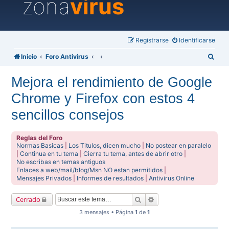
zona
virus
Registrarse
Identificarse
B
Inicio
Foro Antivirus
u
Mejora el rendimiento de Google
s
Chrome y Firefox con estos 4
c
a
sencillos consejos
r
Reglas del Foro
Normas Basicas
|
Los Titulos, dicen mucho
|
No postear en paralelo
|
Continua en tu tema
|
Cierra tu tema, antes de abrir otro
|
No escribas en temas antiguos
Enlaces a web/mail/blog/Msn NO estan permitidos
|
Mensajes Privados
|
Informes de resultados
|
Antivirus Online
Buscar
Búsqueda avanzada
Cerrado
3 mensajes • Página
1
de
1