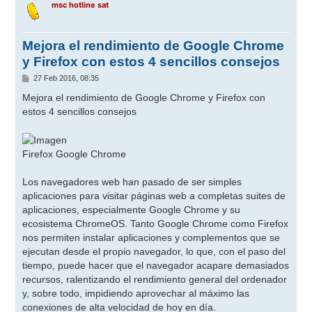
msc hotline sat
Mejora el rendimiento de Google Chrome
y Firefox con estos 4 sencillos consejos
M
27 Feb 2016, 08:35
e
n
Mejora el rendimiento de Google Chrome y Firefox con
s
estos 4 sencillos consejos
a
j
e
Firefox Google Chrome
Los navegadores web han pasado de ser simples
aplicaciones para visitar páginas web a completas suites de
aplicaciones, especialmente Google Chrome y su
ecosistema ChromeOS. Tanto Google Chrome como Firefox
nos permiten instalar aplicaciones y complementos que se
ejecutan desde el propio navegador, lo que, con el paso del
tiempo, puede hacer que el navegador acapare demasiados
recursos, ralentizando el rendimiento general del ordenador
y, sobre todo, impidiendo aprovechar al máximo las
conexiones de alta velocidad de hoy en día.