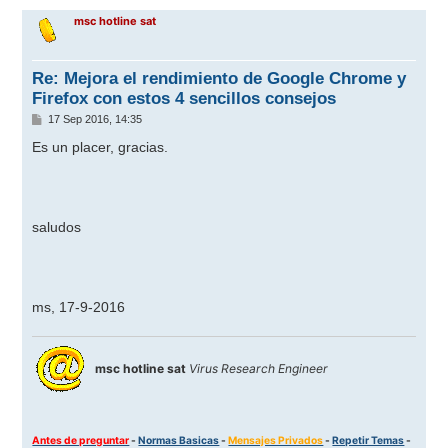
r
msc hotline sat
i
b
a
Re: Mejora el rendimiento de Google Chrome y
Firefox con estos 4 sencillos consejos
M
17 Sep 2016, 14:35
e
n
Es un placer, gracias.
s
a
j
e
saludos
ms, 17-9-2016
msc hotline sat
Virus Research Engineer
Antes de preguntar
-
Normas Basicas
-
Mensajes Privados
-
Repetir Temas
-