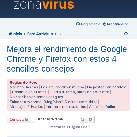
zona
virus
Registrarse
Identificarse
B
Inicio
Foro Antivirus
u
Mejora el rendimiento de Google
s
Chrome y Firefox con estos 4
c
a
sencillos consejos
r
Reglas del Foro
Normas Basicas
|
Los Titulos, dicen mucho
|
No postear en paralelo
|
Continua en tu tema
|
Cierra tu tema, antes de abrir otro
|
No escribas en temas antiguos
Enlaces a web/mail/blog/Msn NO estan permitidos
|
Mensajes Privados
|
Informes de resultados
|
Antivirus Online
Buscar
Búsqueda avanzada
Cerrado
3 mensajes • Página
1
de
1