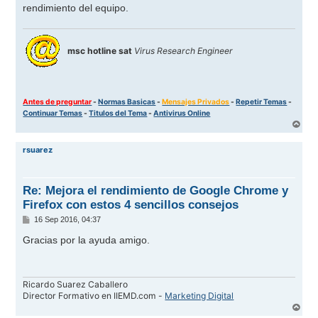
rendimiento del equipo.
msc hotline sat
Virus Research Engineer
Antes de preguntar
-
Normas Basicas
-
Mensajes Privados
-
Repetir Temas
-
Continuar Temas
-
Titulos del Tema
-
Antivirus Online
A
r
r
rsuarez
i
b
a
Re: Mejora el rendimiento de Google Chrome y
Firefox con estos 4 sencillos consejos
M
16 Sep 2016, 04:37
e
n
Gracias por la ayuda amigo.
s
a
j
e
Ricardo Suarez Caballero
Director Formativo en IIEMD.com -
Marketing Digital
A
r