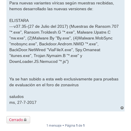
n
Para nuevas variantes víricas según muestras recibidas,
s
hemos desarrollado las nuevas versiones de:
a
j
e
ELISTARA
---v37.35-(27 de Julio del 2017) (Muestras de Ransom.707
"*.exe", Ransom.Troldesh.G "*.exe", Malware.Upatre.C
"nw.exe", (2)Malware.By "By.exe", (4)Malware.MobSync
"mobsync.exe", Backdoor.Androm.NMID "*.exe",
BackDoor.NetWired "ViaFileX.exe", Spy.Omaneat
"itunes.exe", Trojan.Nymaim.B "*.exe" y
DownLoader.JS.Nemucod "*.js")
Ya se han subido a esta web exclusivamente para pruebas
de evaluación en el foro de zonavirus
saludos
ms, 27-7-2017
A
r
r
Cerrado
i
b
1 mensaje • Página
1
de
1
a