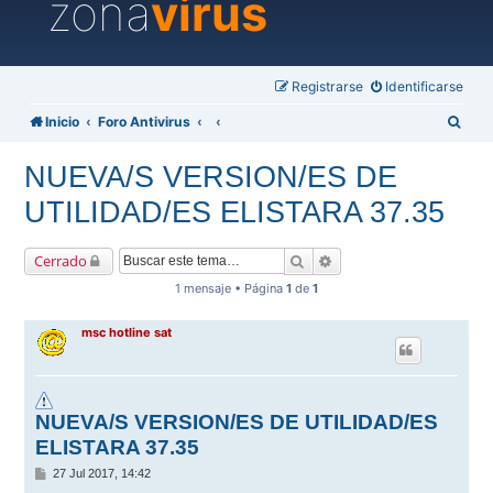
zona
virus
Registrarse
Identificarse
B
Inicio
Foro Antivirus
u
NUEVA/S VERSION/ES DE
s
UTILIDAD/ES ELISTARA 37.35
c
a
Buscar
Búsqueda avanzada
Cerrado
r
1 mensaje • Página
1
de
1
msc hotline sat
NUEVA/S VERSION/ES DE UTILIDAD/ES
ELISTARA 37.35
M
27 Jul 2017, 14:42
e