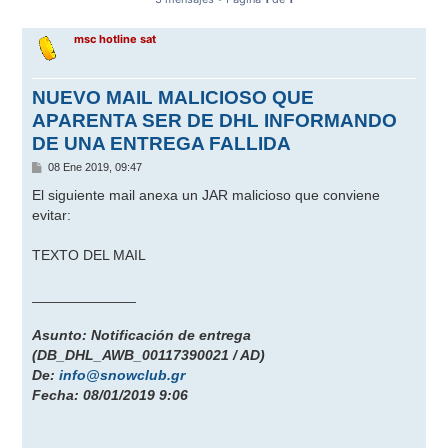
msc hotline sat
NUEVO MAIL MALICIOSO QUE
APARENTA SER DE DHL INFORMANDO
DE UNA ENTREGA FALLIDA
M
08 Ene 2019, 09:47
e
n
El siguiente mail anexa un JAR malicioso que conviene
s
evitar:
a
j
e
TEXTO DEL MAIL
_____________
Asunto: Notificación de entrega
(DB_DHL_AWB_00117390021 / AD)
De:
info@snowclub.gr
Fecha: 08/01/2019 9:06