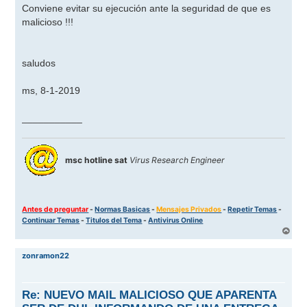
Conviene evitar su ejecución ante la seguridad de que es
malicioso !!!
saludos
ms, 8-1-2019
___________
msc hotline sat
Virus Research Engineer
Antes de preguntar
-
Normas Basicas
-
Mensajes Privados
-
Repetir Temas
-
Continuar Temas
-
Titulos del Tema
-
Antivirus Online
A
r
r
zonramon22
i
b
a
Re: NUEVO MAIL MALICIOSO QUE APARENTA