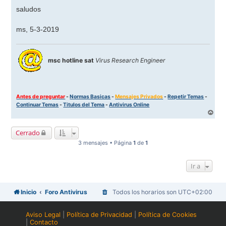
saludos
ms, 5-3-2019
msc hotline sat
Virus Research Engineer
Antes de preguntar
-
Normas Basicas
-
Mensajes Privados
-
Repetir Temas
-
Continuar Temas
-
Titulos del Tema
-
Antivirus Online
A
r
r
Cerrado
i
b
3 mensajes • Página
1
de
1
a
Ir a
Inicio
Foro Antivirus
Todos los horarios son
UTC+02:00
Aviso Legal
|
Política de Privacidad
|
Política de Cookies
|
Contacto