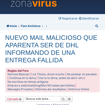
zona
virus
Registrarse
Identificarse
B
Inicio
Foro Antivirus
u
NUEVO MAIL MALICIOSO QUE
s
APARENTA SER DE DHL
c
a
INFORMANDO DE UNA
r
ENTREGA FALLIDA
Reglas del Foro
Normas Basicas
|
Los Titulos, dicen mucho
|
No postear en paralelo
|
Continua en tu tema
|
Cierra tu tema, antes de abrir otro
|
No escribas en temas antiguos
Enlaces a web/mail/blog/Msn NO estan permitidos
|
Mensajes Privados
|
Informes de resultados
|
Antivirus Online
Buscar
Búsqueda avanzada
Cerrado
3 mensajes • Página
1
de
1