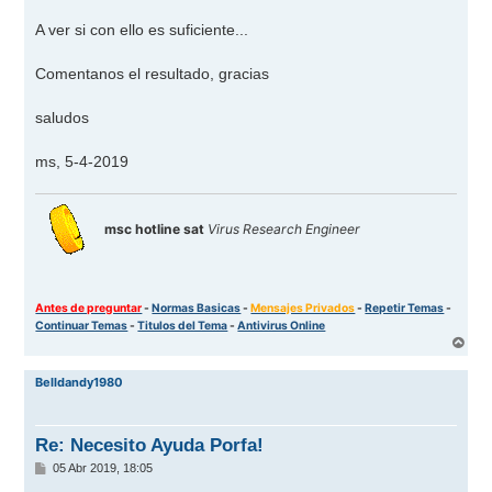
A ver si con ello es suficiente...
Comentanos el resultado, gracias
saludos
ms, 5-4-2019
msc hotline sat
Virus Research Engineer
Antes de preguntar
-
Normas Basicas
-
Mensajes Privados
-
Repetir Temas
-
Continuar Temas
-
Titulos del Tema
-
Antivirus Online
A
r
r
Belldandy1980
i
b
a
Re: Necesito Ayuda Porfa!
M
05 Abr 2019, 18:05
e