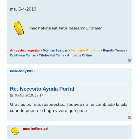
ms, 5-4-2019
msc hotline sat
Virus Research Engineer
Antes de preguntar
-
Normas Basicas
-
Mensajes Privados
-
Repetir Temas
-
Continuar Temas
-
Titulos del Tema
-
Antivirus Online
A
r
r
Belldandy1980
i
b
a
Re: Necesito Ayuda Porfa!
M
06 Abr 2019, 17:17
e
n
Gracias por sus respuestas. Todavía no he cambiado la pila,
s
cuando pueda lo hago y veré qué pasa.
a
j
A
e
r
r
msc hotline sat
i
b