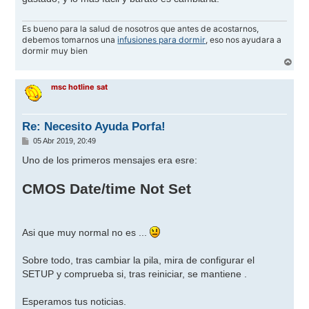
a
j
e
Es bueno para la salud de nosotros que antes de acostarnos,
debemos tomarnos una
infusiones para dormir
, eso nos ayudara a
dormir muy bien
A
r
r
msc hotline sat
i
b
a
Re: Necesito Ayuda Porfa!
M
05 Abr 2019, 20:49
e
n
Uno de los primeros mensajes era esre:
s
a
j
CMOS Date/time Not Set
e
Asi que muy normal no es ...
Sobre todo, tras cambiar la pila, mira de configurar el
SETUP y comprueba si, tras reiniciar, se mantiene .
Esperamos tus noticias.