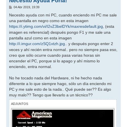
Necesito Ayuda Porfa!
M
04 Abr 2019, 19:39
e
n
Necesito ayuda con mi PC, cuando enciendo mi PC me sale
s
una pantalla en negro como en esta imagen
a
j
https://i.ytimg.com/vi/I2vZ3belDYk/maxresdefault.jpg
, (esta
e
imagen es referencial) después pongo F1 y me sale una
pantalla azul como en esta imagen
http://i.imgur.com/zSQ1xtzh.jpg
.. y después pongo enter 2
veces y ahí recién entra normal.. pero no siempre pasa eso,
creo que sólo ocurre cuando pasa varias horas sin
encender el PC, porque si lo apago y ahí mismo lo
enciendo, entra normal.
No he tocado nada del Hardware, ni he hecho nada
diferente a lo que siempre hago, sólo un día enciendo mi
PC y me sale esto de la nada.. Qué puede ser?? Es algo
muy malo?? Tengo que llevarlo a un técnico??
ADJUNTOS