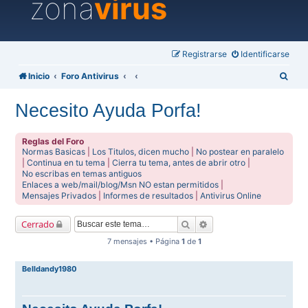
zona
virus
Registrarse
Identificarse
B
Inicio
Foro Antivirus
u
Necesito Ayuda Porfa!
s
c
Reglas del Foro
a
Normas Basicas
|
Los Titulos, dicen mucho
|
No postear en paralelo
|
Continua en tu tema
|
Cierra tu tema, antes de abrir otro
|
r
No escribas en temas antiguos
Enlaces a web/mail/blog/Msn NO estan permitidos
|
Mensajes Privados
|
Informes de resultados
|
Antivirus Online
Buscar
Búsqueda avanzada
Cerrado
7 mensajes • Página
1
de
1
Belldandy1980