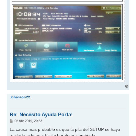
A
r
r
Johanson22
i
b
a
Re: Necesito Ayuda Porfa!
M
05 Abr 2019, 20:33
e
n
La causa mas probable es que la pila del SETUP se haya
s
gastado, y lo mas fácil y barato es cambiarla.