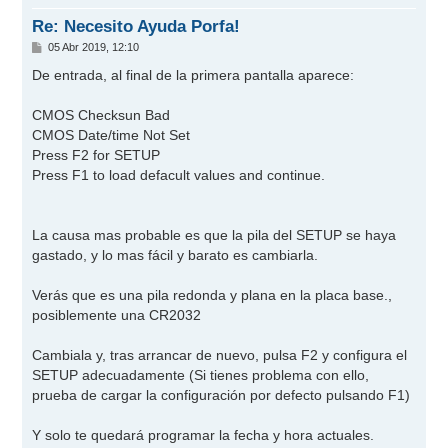
a
Re: Necesito Ayuda Porfa!
M
05 Abr 2019, 12:10
e
n
De entrada, al final de la primera pantalla aparece:
s
a
j
CMOS Checksun Bad
e
CMOS Date/time Not Set
Press F2 for SETUP
Press F1 to load defacult values and continue.
La causa mas probable es que la pila del SETUP se haya
gastado, y lo mas fácil y barato es cambiarla.
Verás que es una pila redonda y plana en la placa base.,
posiblemente una CR2032
Cambiala y, tras arrancar de nuevo, pulsa F2 y configura el
SETUP adecuadamente (Si tienes problema con ello,
prueba de cargar la configuración por defecto pulsando F1)
Y solo te quedará programar la fecha y hora actuales.