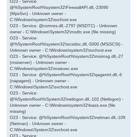
O23 - Service:
@%SystemRoot%\system32\FirewallAPI.dll,-23090
(MpsSvc) - Unknown owner -
C:\Windows\system32\svchost.exe
O23 - Service: @comres.dll,-2797 (MSDTC) - Unknown
owner - C:\Windows\System32\msdtc.exe (file missing)
O23 - Service:
@%SystemRoot%\system32\iscsidsc.dll,-5000 (MSiSCSI) -
Unknown owner - C:\Windows\system32\svchost.exe
O23 - Service: @%SystemRoot%\system32\msimsg.dll,-27
(msiserver) - Unknown owner -
C:\Windows\system32\msiexec.exe
O23 - Service: @%SystemRoot%\system32\qagentrt.dll,-6
(napagent) - Unknown owner -
C:\Windows\System32\svchost.exe
O23 - Service:
@%SystemRoot%\System32\netlogon.dll,-102 (Netlogon) -
Unknown owner - C:\Windows\system32\lsass.exe (file
missing)
O23 - Service: @%SystemRoot%\system32\netman.dll,-109
(Netman) - Unknown owner -
C:\Windows\System32\svchost.exe
O23 - Service: