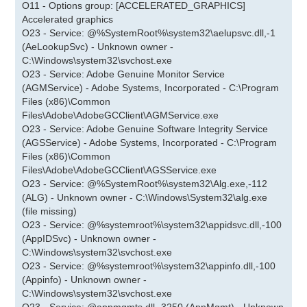
O11 - Options group: [ACCELERATED_GRAPHICS]
Accelerated graphics
O23 - Service: @%SystemRoot%\system32\aelupsvc.dll,-1
(AeLookupSvc) - Unknown owner -
C:\Windows\system32\svchost.exe
O23 - Service: Adobe Genuine Monitor Service
(AGMService) - Adobe Systems, Incorporated - C:\Program
Files (x86)\Common
Files\Adobe\AdobeGCClient\AGMService.exe
O23 - Service: Adobe Genuine Software Integrity Service
(AGSService) - Adobe Systems, Incorporated - C:\Program
Files (x86)\Common
Files\Adobe\AdobeGCClient\AGSService.exe
O23 - Service: @%SystemRoot%\system32\Alg.exe,-112
(ALG) - Unknown owner - C:\Windows\System32\alg.exe
(file missing)
O23 - Service: @%systemroot%\system32\appidsvc.dll,-100
(AppIDSvc) - Unknown owner -
C:\Windows\system32\svchost.exe
O23 - Service: @%systemroot%\system32\appinfo.dll,-100
(Appinfo) - Unknown owner -
C:\Windows\system32\svchost.exe