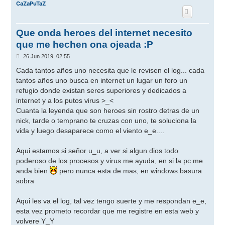
CaZaPuTaZ
Que onda heroes del internet necesito
que me hechen ona ojeada :P
M
26 Jun 2019, 02:55
e
n
Cada tantos años uno necesita que le revisen el log... cada
s
tantos años uno busca en internet un lugar un foro un
a
j
refugio donde existan seres superiores y dedicados a
e
internet y a los putos virus >_<
Cuanta la leyenda que son heroes sin rostro detras de un
nick, tarde o temprano te cruzas con uno, te soluciona la
vida y luego desaparece como el viento e_e....
Aqui estamos si señor u_u, a ver si algun dios todo
poderoso de los procesos y virus me ayuda, en si la pc me
anda bien
pero nunca esta de mas, en windows basura
sobra
Aqui les va el log, tal vez tengo suerte y me respondan e_e,
esta vez prometo recordar que me registre en esta web y
volvere Y_Y