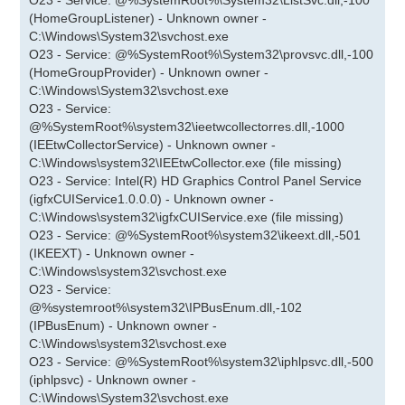
O23 - Service: @%SystemRoot%\System32\ListSvc.dll,-100
(HomeGroupListener) - Unknown owner -
C:\Windows\System32\svchost.exe
O23 - Service: @%SystemRoot%\System32\provsvc.dll,-100
(HomeGroupProvider) - Unknown owner -
C:\Windows\System32\svchost.exe
O23 - Service:
@%SystemRoot%\system32\ieetwcollectorres.dll,-1000
(IEEtwCollectorService) - Unknown owner -
C:\Windows\system32\IEEtwCollector.exe (file missing)
O23 - Service: Intel(R) HD Graphics Control Panel Service
(igfxCUIService1.0.0.0) - Unknown owner -
C:\Windows\system32\igfxCUIService.exe (file missing)
O23 - Service: @%SystemRoot%\system32\ikeext.dll,-501
(IKEEXT) - Unknown owner -
C:\Windows\system32\svchost.exe
O23 - Service:
@%systemroot%\system32\IPBusEnum.dll,-102
(IPBusEnum) - Unknown owner -
C:\Windows\system32\svchost.exe
O23 - Service: @%SystemRoot%\system32\iphlpsvc.dll,-500
(iphlpsvc) - Unknown owner -
C:\Windows\System32\svchost.exe