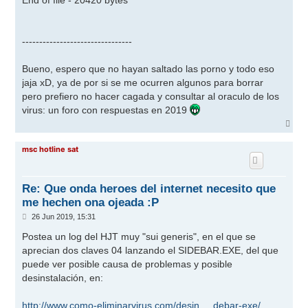
End of file - 20420 bytes
--------------------------------
Bueno, espero que no hayan saltado las porno y todo eso
jaja xD, ya de por si se me ocurren algunos para borrar
pero prefiero no hacer cagada y consultar al oraculo de los
virus: un foro con respuestas en 2019
A
r
r
msc hotline sat
i
b
a
Re: Que onda heroes del internet necesito que
me hechen ona ojeada :P
M
26 Jun 2019, 15:31
e
n
Postea un log del HJT muy "sui generis", en el que se
s
aprecian dos claves 04 lanzando el SIDEBAR.EXE, del que
a
j
puede ver posible causa de problemas y posible
e
desinstalación, en:
http://www.como-eliminarvirus.com/desin ... debar-exe/