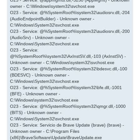
O23 - Service: @appmgmts.dll,-3250 (AppMgmt) - Unknown
owner - C:\Windows\system32\svchost.exe
O23 - Service: @%SystemRoot%\system32\audiosrv.dll,-204
(AudioEndpointBuilder) - Unknown owner -
C:\Windows\System32\svchost.exe
O23 - Service: @%SystemRoot%\system32\audiosrv.dll,-200
(AudioSrv) - Unknown owner -
C:\Windows\System32\svchost.exe
O23 - Service:
@%SystemRoot%\system32\AxInstSV.dll,-103 (AxInstSV) -
Unknown owner - C:\Windows\system32\svchost.exe
O23 - Service: @%SystemRoot%\system32\bdesvc.dll,-100
(BDESVC) - Unknown owner -
C:\Windows\System32\svchost.exe
O23 - Service: @%SystemRoot%\system32\bfe.dll,-1001
(BFE) - Unknown owner -
C:\Windows\system32\svchost.exe
O23 - Service: @%SystemRoot%\system32\qmgr.dll,-1000
(BITS) - Unknown owner -
C:\Windows\System32\svchost.exe
O23 - Service: Servicio de Brave Update (brave) (brave) -
Unknown owner - C:\Program Files
(x86)\BraveSoftware\Update\BraveUpdate.exe