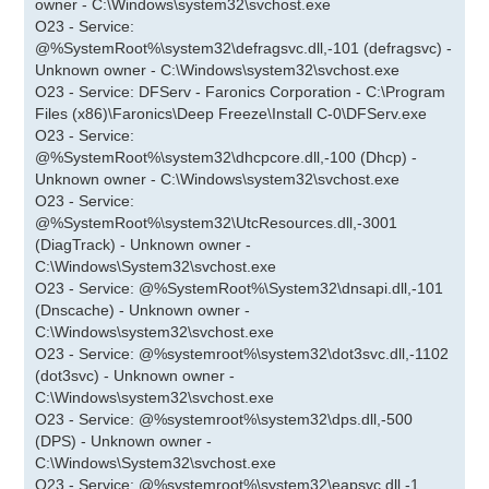
owner - C:\Windows\system32\svchost.exe
O23 - Service:
@%SystemRoot%\system32\defragsvc.dll,-101 (defragsvc) -
Unknown owner - C:\Windows\system32\svchost.exe
O23 - Service: DFServ - Faronics Corporation - C:\Program
Files (x86)\Faronics\Deep Freeze\Install C-0\DFServ.exe
O23 - Service:
@%SystemRoot%\system32\dhcpcore.dll,-100 (Dhcp) -
Unknown owner - C:\Windows\system32\svchost.exe
O23 - Service:
@%SystemRoot%\system32\UtcResources.dll,-3001
(DiagTrack) - Unknown owner -
C:\Windows\System32\svchost.exe
O23 - Service: @%SystemRoot%\System32\dnsapi.dll,-101
(Dnscache) - Unknown owner -
C:\Windows\system32\svchost.exe
O23 - Service: @%systemroot%\system32\dot3svc.dll,-1102
(dot3svc) - Unknown owner -
C:\Windows\system32\svchost.exe
O23 - Service: @%systemroot%\system32\dps.dll,-500
(DPS) - Unknown owner -
C:\Windows\System32\svchost.exe
O23 - Service: @%systemroot%\system32\eapsvc.dll,-1