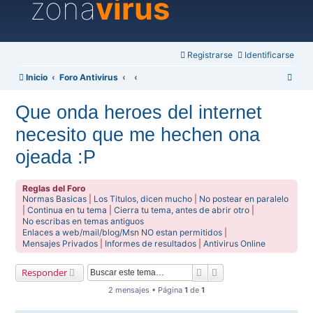
zona
virus
Registrarse
Identificarse
B
Inicio
Foro Antivirus
u
Que onda heroes del internet
s
necesito que me hechen ona
c
a
ojeada :P
r
Reglas del Foro
Normas Basicas
|
Los Titulos, dicen mucho
|
No postear en paralelo
|
Continua en tu tema
|
Cierra tu tema, antes de abrir otro
|
No escribas en temas antiguos
Enlaces a web/mail/blog/Msn NO estan permitidos
|
Mensajes Privados
|
Informes de resultados
|
Antivirus Online
Buscar
Búsqueda avanzada
Responder
2 mensajes • Página
1
de
1