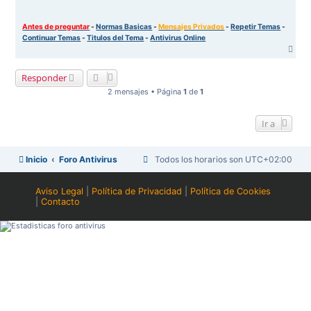
Antes de preguntar
-
Normas Basicas
-
Mensajes Privados
-
Repetir Temas
-
Continuar Temas
-
Titulos del Tema
-
Antivirus Online
A
r
r
Responder
i
b
2 mensajes • Página
1
de
1
a
Ir a
Inicio
Foro Antivirus
Todos los horarios son
UTC+02:00
Aviso Legal
|
Política de Privacidad
|
Política de Cookies
|
Contacto