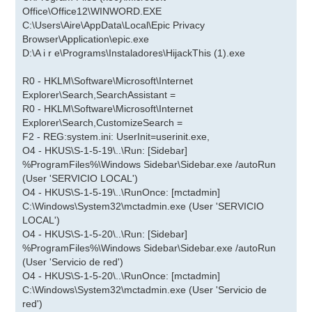
Office\Office12\WINWORD.EXE
C:\Users\Aire\AppData\Local\Epic Privacy
Browser\Application\epic.exe
D:\A i r e\Programs\Instaladores\HijackThis (1).exe
R0 - HKLM\Software\Microsoft\Internet
Explorer\Search,SearchAssistant =
R0 - HKLM\Software\Microsoft\Internet
Explorer\Search,CustomizeSearch =
F2 - REG:system.ini: UserInit=userinit.exe,
O4 - HKUS\S-1-5-19\..\Run: [Sidebar]
%ProgramFiles%\Windows Sidebar\Sidebar.exe /autoRun
(User 'SERVICIO LOCAL')
O4 - HKUS\S-1-5-19\..\RunOnce: [mctadmin]
C:\Windows\System32\mctadmin.exe (User 'SERVICIO
LOCAL')
O4 - HKUS\S-1-5-20\..\Run: [Sidebar]
%ProgramFiles%\Windows Sidebar\Sidebar.exe /autoRun
(User 'Servicio de red')
O4 - HKUS\S-1-5-20\..\RunOnce: [mctadmin]
C:\Windows\System32\mctadmin.exe (User 'Servicio de
red')