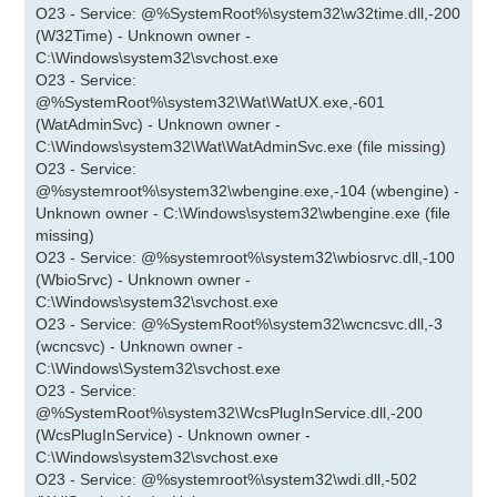
O23 - Service: @%SystemRoot%\system32\w32time.dll,-200
(W32Time) - Unknown owner -
C:\Windows\system32\svchost.exe
O23 - Service:
@%SystemRoot%\system32\Wat\WatUX.exe,-601
(WatAdminSvc) - Unknown owner -
C:\Windows\system32\Wat\WatAdminSvc.exe (file missing)
O23 - Service:
@%systemroot%\system32\wbengine.exe,-104 (wbengine) -
Unknown owner - C:\Windows\system32\wbengine.exe (file
missing)
O23 - Service: @%systemroot%\system32\wbiosrvc.dll,-100
(WbioSrvc) - Unknown owner -
C:\Windows\system32\svchost.exe
O23 - Service: @%SystemRoot%\system32\wcncsvc.dll,-3
(wcncsvc) - Unknown owner -
C:\Windows\System32\svchost.exe
O23 - Service:
@%SystemRoot%\system32\WcsPlugInService.dll,-200
(WcsPlugInService) - Unknown owner -
C:\Windows\system32\svchost.exe
O23 - Service: @%systemroot%\system32\wdi.dll,-502