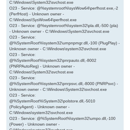
C:\Windows\System32\svchost.exe
O23 - Service: @%systemroot%\sysWow64\perfhost.exe,-2
(PerfHost) - Unknown owner -
C:\Windows\SysWow64\perfhost.exe
O23 - Service: @%systemroot%\system32\pla.dll,-500 (pla)
- Unknown owner - C:\Windows\System32\svchost.exe
O23 - Service:
@%SystemRoot%\system32\umpnpmgr.dll,-100 (PlugPlay) -
Unknown owner - C:\Windows\system32\svchost.exe
O23 - Service:
@%SystemRoot%\system32\pnrpauto.dll,-8002
(PNRPAutoReg) - Unknown owner -
C:\Windows\System32\svchost.exe
O23 - Service:
@%SystemRoot%\system32\pnrpsvc.dll,-8000 (PNRPsvc) -
Unknown owner - C:\Windows\System32\svchost.exe
O23 - Service:
@%SystemRoot%\System32\polstore.dll,-5010
(PolicyAgent) - Unknown owner -
C:\Windows\system32\svchost.exe
O23 - Service: @%SystemRoot%\system32\umpo.dll,-100
(Power) - Unknown owner -