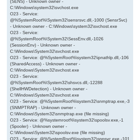
(SENS) - Unknown owner -
C:\Windows\system32\svchost.exe
O23 - Service:
@%SystemRoot%\System32\sensrsvc.dll,-1000 (SensrSvc)
- Unknown owner - C:\Windows\system32\svchost.exe
O23 - Service:
@%SystemRoot%\System32\SessEnv.dll,-1026
(SessionEnv) - Unknown owner -
C:\Windows\System32\svchost.exe
O23 - Service: @%SystemRoot%\system32\ipnathlp.dll,-106
(SharedAccess) - Unknown owner -
C:\Windows\System32\svchost.exe
O23 - Service:
@%SystemRoot%\System32\shsvcs.dll,-12288
(ShellHWDetection) - Unknown owner -
C:\Windows\System32\svchost.exe
O23 - Service: @%SystemRoot%\system32\snmptrap.exe,-3
(SNMPTRAP) - Unknown owner -
C:\Windows\System32\snmptrap.exe (file missing)
O23 - Service: @%systemroot%\system32\spoolsv.exe,-1
(Spooler) - Unknown owner -
C:\Windows\System32\spoolsv.exe (file missing)
O23 - Service: @%SystemRoot%\system32\sppsvc.exe,-101