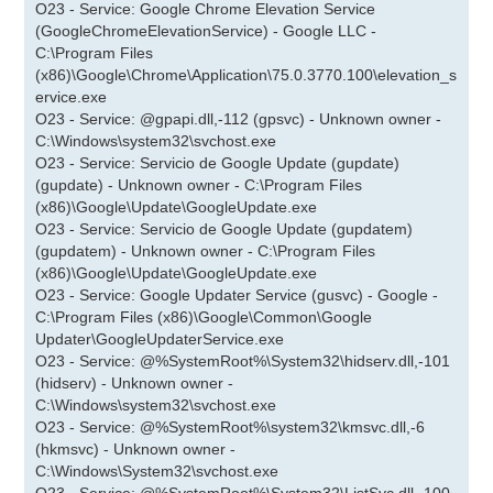
O23 - Service: Google Chrome Elevation Service
(GoogleChromeElevationService) - Google LLC -
C:\Program Files
(x86)\Google\Chrome\Application\75.0.3770.100\elevation_s
ervice.exe
O23 - Service: @gpapi.dll,-112 (gpsvc) - Unknown owner -
C:\Windows\system32\svchost.exe
O23 - Service: Servicio de Google Update (gupdate)
(gupdate) - Unknown owner - C:\Program Files
(x86)\Google\Update\GoogleUpdate.exe
O23 - Service: Servicio de Google Update (gupdatem)
(gupdatem) - Unknown owner - C:\Program Files
(x86)\Google\Update\GoogleUpdate.exe
O23 - Service: Google Updater Service (gusvc) - Google -
C:\Program Files (x86)\Google\Common\Google
Updater\GoogleUpdaterService.exe
O23 - Service: @%SystemRoot%\System32\hidserv.dll,-101
(hidserv) - Unknown owner -
C:\Windows\system32\svchost.exe
O23 - Service: @%SystemRoot%\system32\kmsvc.dll,-6
(hkmsvc) - Unknown owner -
C:\Windows\System32\svchost.exe