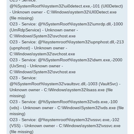
O23 - Service:
@%SystemRoot%\system32\ui0detect.exe,-101 (UI0Detect)
- Unknown owner - C:\Windows\system32\UI0Detect.exe
(file missing)
O23 - Service: @%SystemRoot%\system32\umrdp.dll,-1000
(UmRdpService) - Unknown owner -
C:\Windows\System32\svchost.exe
O23 - Service: @%systemroot%\system32\upnphost.dll,-213
(upnphost) - Unknown owner -
C:\Windows\system32\svchost.exe
O23 - Service: @%SystemRoot%\system32\dwm.exe,-2000
(UxSms) - Unknown owner -
C:\Windows\System32\svchost.exe
O23 - Service:
@%SystemRoot%\system32\vaultsvc.dll,-1003 (VaultSvc) -
Unknown owner - C:\Windows\system32\lsass.exe (file
missing)
O23 - Service: @%SystemRoot%\system32\vds.exe,-100
(vds) - Unknown owner - C:\Windows\System32\vds.exe (file
missing)
O23 - Service: @%systemroot%\system32\vssvc.exe,-102
(VSS) - Unknown owner - C:\Windows\system32\vssvc.exe
(file missing)