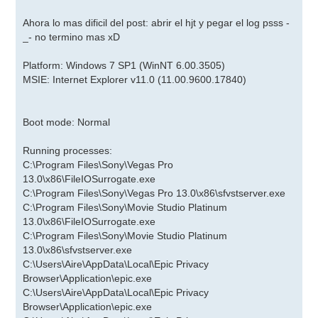
Ahora lo mas dificil del post: abrir el hjt y pegar el log psss -
_- no termino mas xD
Platform: Windows 7 SP1 (WinNT 6.00.3505)
MSIE: Internet Explorer v11.0 (11.00.9600.17840)
Boot mode: Normal
Running processes:
C:\Program Files\Sony\Vegas Pro
13.0\x86\FileIOSurrogate.exe
C:\Program Files\Sony\Vegas Pro 13.0\x86\sfvstserver.exe
C:\Program Files\Sony\Movie Studio Platinum
13.0\x86\FileIOSurrogate.exe
C:\Program Files\Sony\Movie Studio Platinum
13.0\x86\sfvstserver.exe
C:\Users\Aire\AppData\Local\Epic Privacy
Browser\Application\epic.exe
C:\Users\Aire\AppData\Local\Epic Privacy
Browser\Application\epic.exe