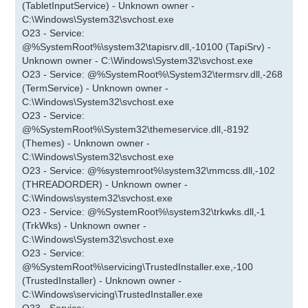
(TabletInputService) - Unknown owner -
C:\Windows\System32\svchost.exe
O23 - Service:
@%SystemRoot%\system32\tapisrv.dll,-10100 (TapiSrv) -
Unknown owner - C:\Windows\System32\svchost.exe
O23 - Service: @%SystemRoot%\System32\termsrv.dll,-268
(TermService) - Unknown owner -
C:\Windows\System32\svchost.exe
O23 - Service:
@%SystemRoot%\System32\themeservice.dll,-8192
(Themes) - Unknown owner -
C:\Windows\System32\svchost.exe
O23 - Service: @%systemroot%\system32\mmcss.dll,-102
(THREADORDER) - Unknown owner -
C:\Windows\system32\svchost.exe
O23 - Service: @%SystemRoot%\system32\trkwks.dll,-1
(TrkWks) - Unknown owner -
C:\Windows\System32\svchost.exe
O23 - Service:
@%SystemRoot%\servicing\TrustedInstaller.exe,-100
(TrustedInstaller) - Unknown owner -
C:\Windows\servicing\TrustedInstaller.exe