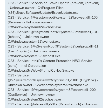
O23 - Service: Servicio de Brave Update (bravem) (bravem)
- Unknown owner - C:\Program Files
(x86)\BraveSoftware\Update\BraveUpdate.exe
O23 - Service: @%systemroot%\system32\browser.dll,-100
(Browser) - Unknown owner -
C:\Windows\System32\svchost.exe
O23 - Service: @%SystemRoot%\System32\bthserv.dll,-101
(bthserv) - Unknown owner -
C:\Windows\system32\svchost.exe
O23 - Service: @%SystemRoot%\System32\certprop.dll,-11
(CertPropSvc) - Unknown owner -
C:\Windows\system32\svchost.exe
O23 - Service: Intel(R) Content Protection HECI Service
(cphs) - Intel Corporation -
C:\Windows\SysWow64\IntelCpHeciSvc.exe
O23 - Service:
@%SystemRoot%\system32\cryptsvc.dll,-1001 (CryptSvc) -
Unknown owner - C:\Windows\system32\svchost.exe
O23 - Service: @%systemroot%\system32\cscsvc.dll,-200
(CscService) - Unknown owner -
C:\Windows\System32\svchost.exe
O23 - Service: @oleres.dll,-5012 (DcomLaunch) - Unknown