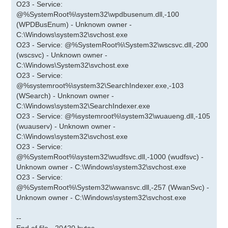
O23 - Service:
@%SystemRoot%\system32\wpdbusenum.dll,-100
(WPDBusEnum) - Unknown owner -
C:\Windows\system32\svchost.exe
O23 - Service: @%SystemRoot%\System32\wscsvc.dll,-200
(wscsvc) - Unknown owner -
C:\Windows\System32\svchost.exe
O23 - Service:
@%systemroot%\system32\SearchIndexer.exe,-103
(WSearch) - Unknown owner -
C:\Windows\system32\SearchIndexer.exe
O23 - Service: @%systemroot%\system32\wuaueng.dll,-105
(wuauserv) - Unknown owner -
C:\Windows\system32\svchost.exe
O23 - Service:
@%SystemRoot%\system32\wudfsvc.dll,-1000 (wudfsvc) -
Unknown owner - C:\Windows\system32\svchost.exe
O23 - Service:
@%SystemRoot%\System32\wwansvc.dll,-257 (WwanSvc) -
Unknown owner - C:\Windows\system32\svchost.exe
--