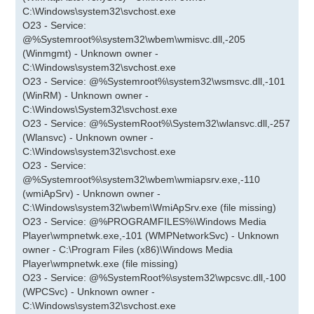
C:\Windows\system32\svchost.exe
O23 - Service:
@%Systemroot%\system32\wbem\wmisvc.dll,-205
(Winmgmt) - Unknown owner -
C:\Windows\system32\svchost.exe
O23 - Service: @%Systemroot%\system32\wsmsvc.dll,-101
(WinRM) - Unknown owner -
C:\Windows\System32\svchost.exe
O23 - Service: @%SystemRoot%\System32\wlansvc.dll,-257
(Wlansvc) - Unknown owner -
C:\Windows\system32\svchost.exe
O23 - Service:
@%Systemroot%\system32\wbem\wmiapsrv.exe,-110
(wmiApSrv) - Unknown owner -
C:\Windows\system32\wbem\WmiApSrv.exe (file missing)
O23 - Service: @%PROGRAMFILES%\Windows Media
Player\wmpnetwk.exe,-101 (WMPNetworkSvc) - Unknown
owner - C:\Program Files (x86)\Windows Media
Player\wmpnetwk.exe (file missing)
O23 - Service: @%SystemRoot%\system32\wpcsvc.dll,-100
(WPCSvc) - Unknown owner -
C:\Windows\system32\svchost.exe