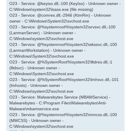
O23 - Service: @keyiso.dll,-100 (KeyIso) - Unknown owner -
C:\Windows\system32\lsass.exe (file missing)
O23 - Service: @comres.dll,-2946 (KtmRm) - Unknown
owner - C:\Windows\System32\svchost.exe
O23 - Service: @%systemroot%\system32\srvsvc.dll,-100
(LanmanServer) - Unknown owner -
C:\Windows\system32\svchost.exe
O23 - Service: @%systemroot%\system32\wkssvc.dll,-100
(LanmanWorkstation) - Unknown owner -
C:\Windows\System32\svchost.exe
O23 - Service: @%SystemRoot%\system32\lltdres.dll,-1
(lltdsvc) - Unknown owner -
C:\Windows\System32\svchost.exe
O23 - Service: @%SystemRoot%\system32\lmhsvc.dll,-101
(lmhosts) - Unknown owner -
C:\Windows\system32\svchost.exe
O23 - Service: Malwarebytes Service (MBAMService) -
Malwarebytes - C:\Program Files\Malwarebytes\Anti-
Malware\mbamservice.exe
O23 - Service: @%systemroot%\system32\mmcss.dll,-100
(MMCSS) - Unknown owner -
C:\Windows\system32\svchost.exe