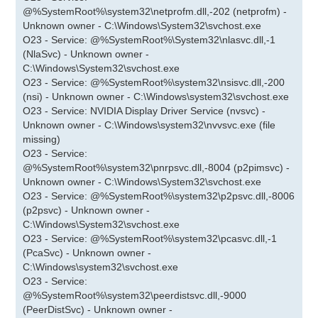
@%SystemRoot%\system32\netprofm.dll,-202 (netprofm) -
Unknown owner - C:\Windows\System32\svchost.exe
O23 - Service: @%SystemRoot%\System32\nlasvc.dll,-1
(NlaSvc) - Unknown owner -
C:\Windows\System32\svchost.exe
O23 - Service: @%SystemRoot%\system32\nsisvc.dll,-200
(nsi) - Unknown owner - C:\Windows\system32\svchost.exe
O23 - Service: NVIDIA Display Driver Service (nvsvc) -
Unknown owner - C:\Windows\system32\nvvsvc.exe (file
missing)
O23 - Service:
@%SystemRoot%\system32\pnrpsvc.dll,-8004 (p2pimsvc) -
Unknown owner - C:\Windows\System32\svchost.exe
O23 - Service: @%SystemRoot%\system32\p2psvc.dll,-8006
(p2psvc) - Unknown owner -
C:\Windows\System32\svchost.exe
O23 - Service: @%SystemRoot%\system32\pcasvc.dll,-1
(PcaSvc) - Unknown owner -
C:\Windows\system32\svchost.exe
O23 - Service:
@%SystemRoot%\system32\peerdistsvc.dll,-9000
(PeerDistSvc) - Unknown owner -