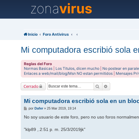
zona
virus
Inicio
Foro Antivirus
Mi computadora escribió sola e
Reglas del Foro
Normas Basicas
|
Los Titulos, dicen mucho
|
No postear en parale
Enlaces a web/mail/blog/Msn NO estan permitidos
|
Mensajes Pr
Buscar
Búsqueda avanz
Cerrado
Mi computadora escribió sola en un bloc
M
por
Dafer
»
25 Mar 2019, 19:14
e
n
No soy usuario de este foro, pero no uso foros normalm
s
a
j
"klp89 ,.2:51 p. m. 25/3/2019jk"
e