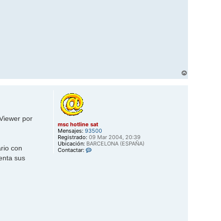
A
r
r
i
b
a
 Viewer por
msc hotline sat
Mensajes:
93500
Registrado:
09 Mar 2004, 20:39
Ubicación:
BARCELONA (ESPAÑA)
ario con
C
Contactar:
o
menta sus
n
t
a
c
t
a
r
m
s
c