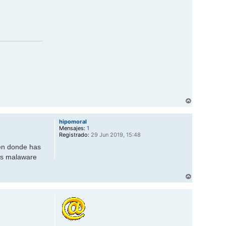
h
o
t
l
i
n
e
s
a
t
A
r
r
hipomoral
i
Mensajes:
1
b
Registrado:
29 Jun 2019, 15:48
a
 en donde has
las malaware
A
r
r
i
b
a