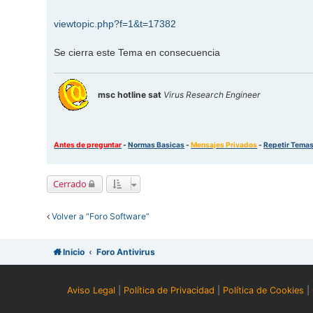
s
a
j
viewtopic.php?f=1&t=17382
e
Se cierra este Tema en consecuencia
msc hotline sat
Virus Research Engineer
Antes de preguntar
-
Normas Basicas
-
Mensajes Privados
-
Repetir Tema
Cerrado
Volver a “Foro Software”
Inicio
Foro Antivirus
Aviso Legal
|
Política de Privacidad
|
Política de Cookies
|