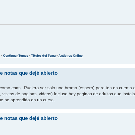
s
-
Continuar Temas
-
Titulos del Tema
-
Antivirus Online
e notas que dejé abierto
como esas.. Pudiera ser solo una broma (espero) pero ten en cuenta
, visitas de paginas, videos) Incluso hay paginas de adultos que insta
ue he aprendido en un curso.
e notas que dejé abierto