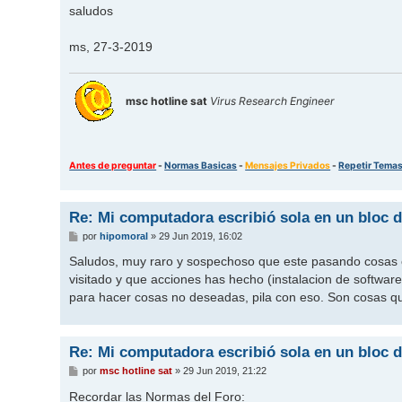
saludos
ms, 27-3-2019
msc hotline sat
Virus Research Engineer
Antes de preguntar
-
Normas Basicas
-
Mensajes Privados
-
Repetir Tema
Re: Mi computadora escribió sola en un bloc d
M
por
hipomoral
»
29 Jun 2019, 16:02
e
n
Saludos, muy raro y sospechoso que este pasando cosas 
s
visitado y que acciones has hecho (instalacion de software
a
j
para hacer cosas no deseadas, pila con eso. Son cosas q
e
Re: Mi computadora escribió sola en un bloc d
M
por
msc hotline sat
»
29 Jun 2019, 21:22
e
n
Recordar las Normas del Foro: