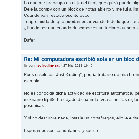
Lo que me preocupa es el jk del final, que quizá puede signi
Deje la compy con un block de notas abierto y me fui a 
Cuando volví estaba escrito esto.
Tengo miedo de que puedan estar viendo todo lo que hag
¿Puede ser que cuando desconectes un teclado automáti
Dafer
Re: Mi computadora escribió sola en un bloc d
M
por
msc hotline sat
»
27 Mar 2019, 19:48
e
n
Pues si solo es "Just Kidding", podria tratarse de una br
s
ejemplo...
a
j
e
No es conocida dicha actividad de escritura automática, p
nickname klp89, ha dejado dicha nota, vea si por las siglas
pesquisas.
Y si no descubre nada, instale un cortafuegos, ello le evi
Esperamos sus comentarios, y suerte !