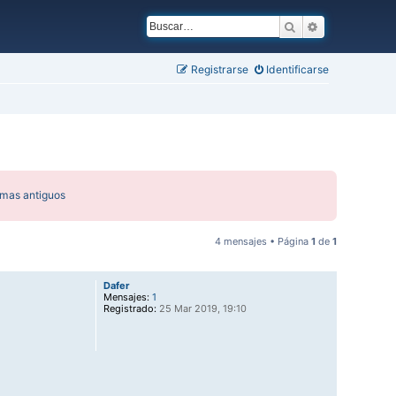
Buscar
Búsqueda ava
Registrarse
Identificarse
emas antiguos
4 mensajes • Página
1
de
1
Dafer
Mensajes:
1
Registrado:
25 Mar 2019, 19:10