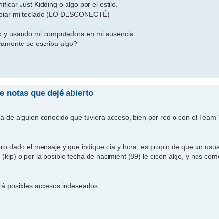
ficar Just Kidding o algo por el estilo.
limpiar mi teclado (LO DESCONECTÉ)
o y usando mi computadora en mi ausencia.
camente se escriba algo?
e notas que dejé abierto
oma de alguien conocido que tuviera acceso, bien por red o con el Team
ero dado el mensaje y que indique dia y hora, es propio de que un usu
 (klp) o por la posible fecha de nacimient (89) le dicen algo, y nos co
tará posibles accesos indeseados