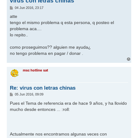
virus con letras chinas
M
04 Jun 2016, 23:17
e
n
atte
s
tengo el mismo problema q esta persona, q posteo el
a
j
problema aca....
e
lo repito..
como proseguimos?? alguien me ayuda¿
no tengo problema en pagar / donar .
A
r
r
msc hotline sat
i
b
a
Re: virus con letras chinas
M
05 Jun 2016, 09:09
e
n
Pues el Tema de referencia era de hace 9 años, y ha llovido
s
mucho desde entonces ...
:roll:
a
j
e
Actualmente nos encontramos algunas veces con