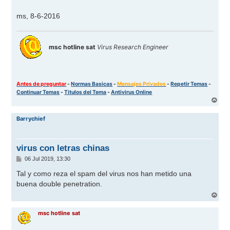
ms, 8-6-2016
msc hotline sat
Virus Research Engineer
Antes de preguntar
-
Normas Basicas
-
Mensajes Privados
-
Repetir Temas
-
Continuar Temas
-
Titulos del Tema
-
Antivirus Online
A
r
r
Barrychief
i
b
a
virus con letras chinas
M
06 Jul 2019, 13:30
e
n
Tal y como reza el spam del virus nos han metido una
s
buena double penetration.
a
j
A
e
r
r
msc hotline sat
i
b