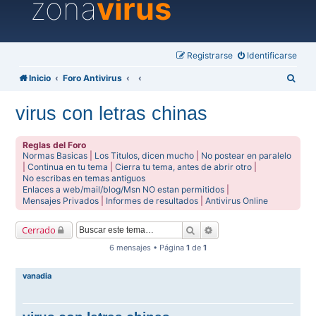
zona
virus
Registrarse
Identificarse
B
Inicio
Foro Antivirus
u
virus con letras chinas
s
c
Reglas del Foro
a
Normas Basicas
|
Los Titulos, dicen mucho
|
No postear en paralelo
|
Continua en tu tema
|
Cierra tu tema, antes de abrir otro
|
r
No escribas en temas antiguos
Enlaces a web/mail/blog/Msn NO estan permitidos
|
Mensajes Privados
|
Informes de resultados
|
Antivirus Online
Buscar
Búsqueda avanzada
Cerrado
6 mensajes • Página
1
de
1
vanadia