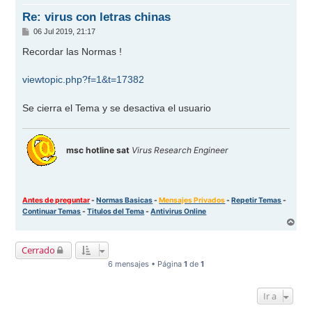
a
Re: virus con letras chinas
M
06 Jul 2019, 21:17
e
n
Recordar las Normas !
s
a
j
viewtopic.php?f=1&t=17382
e
Se cierra el Tema y se desactiva el usuario
msc hotline sat
Virus Research Engineer
Antes de preguntar
-
Normas Basicas
-
Mensajes Privados
-
Repetir Temas
-
Continuar Temas
-
Titulos del Tema
-
Antivirus Online
A
r
r
Cerrado
i
b
6 mensajes • Página
1
de
1
a
Ir a