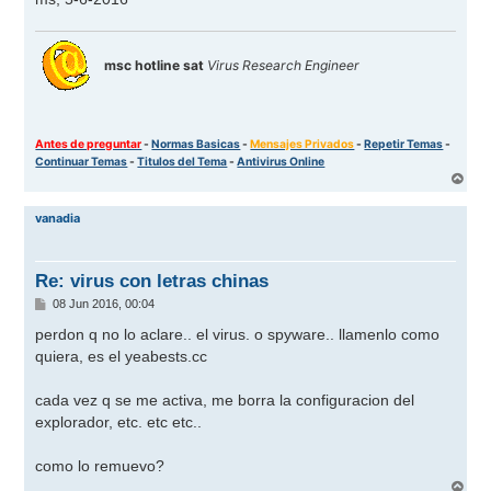
msc hotline sat
Virus Research Engineer
Antes de preguntar
-
Normas Basicas
-
Mensajes Privados
-
Repetir Temas
-
Continuar Temas
-
Titulos del Tema
-
Antivirus Online
A
r
r
vanadia
i
b
a
Re: virus con letras chinas
M
08 Jun 2016, 00:04
e
n
perdon q no lo aclare.. el virus. o spyware.. llamenlo como
s
quiera, es el yeabests.cc
a
j
e
cada vez q se me activa, me borra la configuracion del
explorador, etc. etc etc..
como lo remuevo?
A