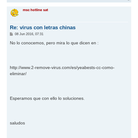
r
r
msc hotline sat
i
b
a
Re: virus con letras chinas
M
08 Jun 2016, 07:31
e
n
No lo conocemos, pero mira lo que dicen en :
s
a
j
e
http://www.2-remove-virus.com/es/yeabests-cc-como-
eliminar/
Esperamos que con ello lo soluciones.
saludos