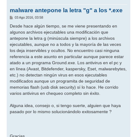
malware antepone la letra "g" a los *.exe
M
03 Ago 2016, 03:58
e
n
Desde hace algún tiempo, se me viene presentando en
s
algunos archivos ejecutables una modificación que
a
j
antepone la letra g (minúscula siempre) a los archivos
e
ejecutables, aunque no a todos y la mayoría de las veces
los deja inservibles y ocultos. No encuentro casi ninguna
referencia a este asunto en particular aunque parece estar
atado a un programa Ground.exe. Los antivirus en el pc y
en línea (Avast, Bitdefender, kaspersky, Eset, malwarebytes,
etc.) no detectan ningún virus en esos ejecutables
modificados aunque un programita de seguridad de
memorias flash (usb disk security) sí lo hace. He corrido
varios antivirus en chequeo completo sin éxito.
Alguna idea, consejo o, si tengo suerte, alguien que haya
pasado por lo mismo solucionándolo exitosamente ?
Gracias.