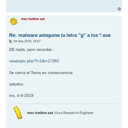
a
j
A
e
r
r
msc hotline sat
i
b
a
Re: malware antepone la letra "g" a los *.exe
M
04 Sep 2019, 16:57
e
n
DE nada, pero recordar :
s
a
j
viewtopic.php?f=1&t=17382
e
Se cierra el Tema en consecuencia.
saludos
ms, 4-9-2019
msc hotline sat
Virus Research Engineer