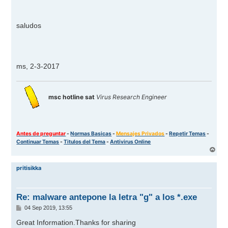
saludos
ms, 2-3-2017
msc hotline sat
Virus Research Engineer
Antes de preguntar
-
Normas Basicas
-
Mensajes Privados
-
Repetir Temas
-
Continuar Temas
-
Titulos del Tema
-
Antivirus Online
A
r
r
pritisikka
i
b
a
Re: malware antepone la letra "g" a los *.exe
M
04 Sep 2019, 13:55
e
n
Great Information.Thanks for sharing
s