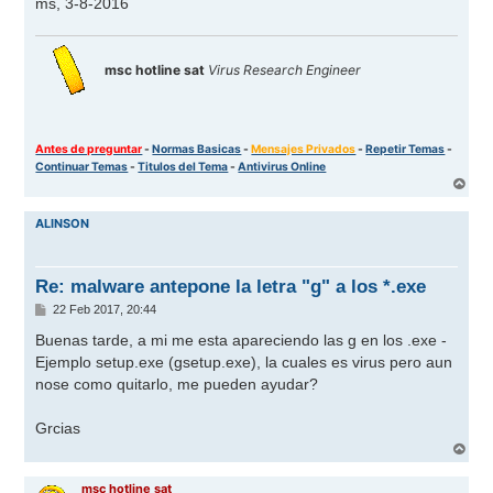
ms, 3-8-2016
msc hotline sat
Virus Research Engineer
Antes de preguntar
-
Normas Basicas
-
Mensajes Privados
-
Repetir Temas
-
Continuar Temas
-
Titulos del Tema
-
Antivirus Online
A
r
r
ALINSON
i
b
a
Re: malware antepone la letra "g" a los *.exe
M
22 Feb 2017, 20:44
e
n
Buenas tarde, a mi me esta apareciendo las g en los .exe -
s
Ejemplo setup.exe (gsetup.exe), la cuales es virus pero aun
a
j
nose como quitarlo, me pueden ayudar?
e
Grcias
A
r
r
msc hotline sat