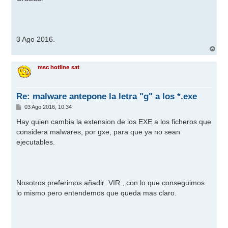
3 Ago 2016.
A
r
r
msc hotline sat
i
b
a
Re: malware antepone la letra "g" a los *.exe
M
03 Ago 2016, 10:34
e
n
Hay quien cambia la extension de los EXE a los ficheros que
s
considera malwares, por gxe, para que ya no sean
a
j
ejecutables.
e
Nosotros preferimos añadir .VIR , con lo que conseguimos
lo mismo pero entendemos que queda mas claro.