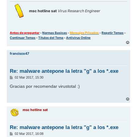
msc hotline sat
Virus Research Engineer
Antes de preguntar
-
Normas Basicas
-
Mensajes Privados
-
Repetir Temas
-
Continuar Temas
-
Titulos del Tema
-
Antivirus Online
A
r
r
francisco47
i
b
a
Re: malware antepone la letra "g" a los *.exe
M
02 Mar 2017, 15:30
e
n
Gracias por recomendar virustotal
:)
s
a
j
A
e
r
r
msc hotline sat
i
b
a
Re: malware antepone la letra "g" a los *.exe
M
02 Mar 2017, 16:08