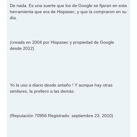
e
n
De nada. Es una suerte que los de Google se fijaran en esta
s
herramienta que era de Hispasec, y que la compraron en su
a
j
día.
e
(creada en 2004 por Hispasec y propiedad de Google
desde 2012)
Yo la uso a diario desde antaño ! Y aunque hay otras
similares, la prefiero a las demás.
(Reputación 70956 Registrado: septiembre 23, 2010)