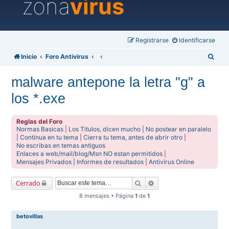
zona
virus
Registrarse
Identificarse
B
Inicio
Foro Antivirus
u
malware antepone la letra "g" a
s
los *.exe
c
a
Reglas del Foro
r
Normas Basicas
|
Los Titulos, dicen mucho
|
No postear en paralelo
|
Continua en tu tema
|
Cierra tu tema, antes de abrir otro
|
No escribas en temas antiguos
Enlaces a web/mail/blog/Msn NO estan permitidos
|
Mensajes Privados
|
Informes de resultados
|
Antivirus Online
Buscar
Búsqueda avanzada
Cerrado
8 mensajes • Página
1
de
1
betovillas