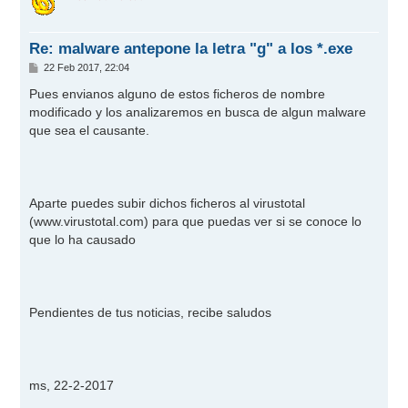
i
b
a
Re: malware antepone la letra "g" a los *.exe
M
22 Feb 2017, 22:04
e
n
Pues envianos alguno de estos ficheros de nombre
s
modificado y los analizaremos en busca de algun malware
a
j
que sea el causante.
e
Aparte puedes subir dichos ficheros al virustotal
(
www.virustotal.com
) para que puedas ver si se conoce lo
que lo ha causado
Pendientes de tus noticias, recibe saludos
ms, 22-2-2017