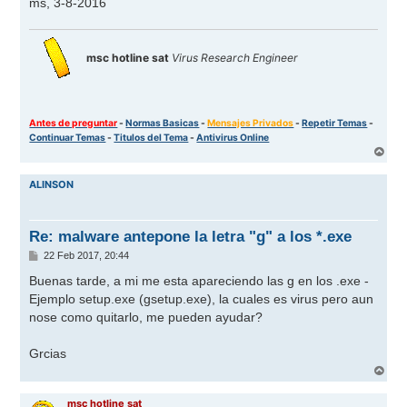
ms, 3-8-2016
msc hotline sat
Virus Research Engineer
Antes de preguntar
-
Normas Basicas
-
Mensajes Privados
-
Repetir Temas
-
Continuar Temas
-
Titulos del Tema
-
Antivirus Online
A
r
r
ALINSON
i
b
a
Re: malware antepone la letra "g" a los *.exe
M
22 Feb 2017, 20:44
e
n
Buenas tarde, a mi me esta apareciendo las g en los .exe -
s
Ejemplo setup.exe (gsetup.exe), la cuales es virus pero aun
a
j
nose como quitarlo, me pueden ayudar?
e
Grcias
A
r
r
msc hotline sat