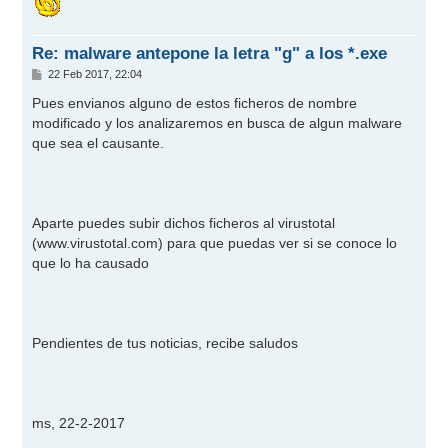
i
b
a
Re: malware antepone la letra "g" a los *.exe
M
22 Feb 2017, 22:04
e
n
Pues envianos alguno de estos ficheros de nombre
s
modificado y los analizaremos en busca de algun malware
a
j
que sea el causante.
e
Aparte puedes subir dichos ficheros al virustotal
(
www.virustotal.com
) para que puedas ver si se conoce lo
que lo ha causado
Pendientes de tus noticias, recibe saludos
ms, 22-2-2017