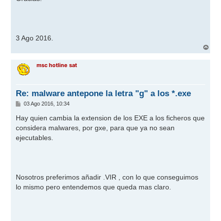
3 Ago 2016.
A
r
r
msc hotline sat
i
b
a
Re: malware antepone la letra "g" a los *.exe
M
03 Ago 2016, 10:34
e
n
Hay quien cambia la extension de los EXE a los ficheros que
s
considera malwares, por gxe, para que ya no sean
a
j
ejecutables.
e
Nosotros preferimos añadir .VIR , con lo que conseguimos
lo mismo pero entendemos que queda mas claro.