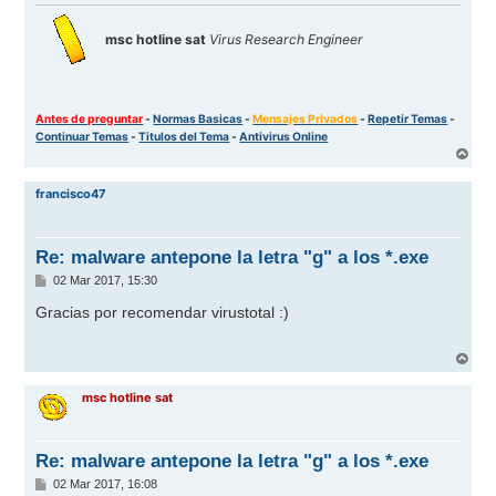
msc hotline sat
Virus Research Engineer
Antes de preguntar
-
Normas Basicas
-
Mensajes Privados
-
Repetir Temas
-
Continuar Temas
-
Titulos del Tema
-
Antivirus Online
A
r
r
francisco47
i
b
a
Re: malware antepone la letra "g" a los *.exe
M
02 Mar 2017, 15:30
e
n
Gracias por recomendar virustotal
:)
s
a
j
A
e
r
r
msc hotline sat
i
b
a
Re: malware antepone la letra "g" a los *.exe
M
02 Mar 2017, 16:08