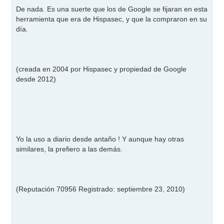
e
n
De nada. Es una suerte que los de Google se fijaran en esta
s
herramienta que era de Hispasec, y que la compraron en su
a
j
día.
e
(creada en 2004 por Hispasec y propiedad de Google
desde 2012)
Yo la uso a diario desde antaño ! Y aunque hay otras
similares, la prefiero a las demás.
(Reputación 70956 Registrado: septiembre 23, 2010)