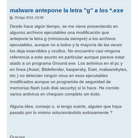
malware antepone la letra "g" a los *.exe
M
03 Ago 2016, 03:58
e
n
Desde hace algún tiempo, se me viene presentando en
s
algunos archivos ejecutables una modificación que
a
j
antepone la letra g (minúscula siempre) a los archivos
e
ejecutables, aunque no a todos y la mayoría de las veces
los deja inservibles y ocultos. No encuentro casi ninguna
referencia a este asunto en particular aunque parece estar
atado a un programa Ground.exe. Los antivirus en el pc y
en línea (Avast, Bitdefender, kaspersky, Eset, malwarebytes,
etc.) no detectan ningún virus en esos ejecutables
modificados aunque un programita de seguridad de
memorias flash (usb disk security) sí lo hace. He corrido
varios antivirus en chequeo completo sin éxito.
Alguna idea, consejo o, si tengo suerte, alguien que haya
pasado por lo mismo solucionándolo exitosamente ?
Gracias.