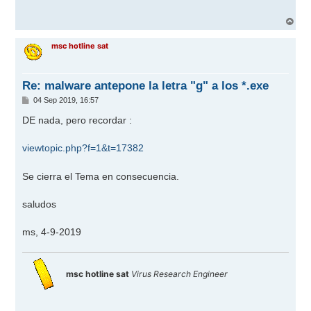
a
j
A
e
r
r
msc hotline sat
i
b
a
Re: malware antepone la letra "g" a los *.exe
M
04 Sep 2019, 16:57
e
n
DE nada, pero recordar :
s
a
j
viewtopic.php?f=1&t=17382
e
Se cierra el Tema en consecuencia.
saludos
ms, 4-9-2019
msc hotline sat
Virus Research Engineer