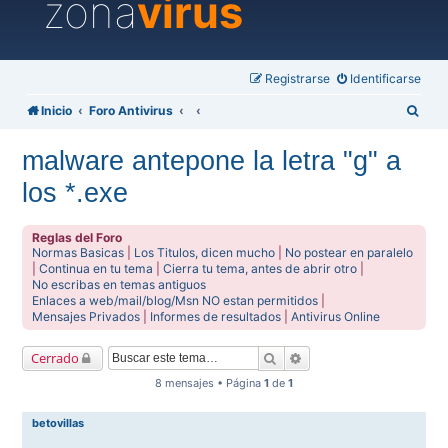
zona
virus
Registrarse
Identificarse
B
Inicio
Foro Antivirus
u
malware antepone la letra "g" a
s
los *.exe
c
a
Reglas del Foro
r
Normas Basicas
|
Los Titulos, dicen mucho
|
No postear en paralelo
|
Continua en tu tema
|
Cierra tu tema, antes de abrir otro
|
No escribas en temas antiguos
Enlaces a web/mail/blog/Msn NO estan permitidos
|
Mensajes Privados
|
Informes de resultados
|
Antivirus Online
Buscar
Búsqueda avanzada
Cerrado
8 mensajes • Página
1
de
1
betovillas