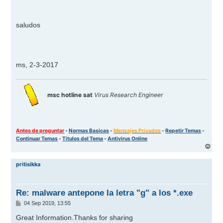
saludos
ms, 2-3-2017
msc hotline sat
Virus Research Engineer
Antes de preguntar
-
Normas Basicas
-
Mensajes Privados
-
Repetir Temas
-
Continuar Temas
-
Titulos del Tema
-
Antivirus Online
A
r
r
pritisikka
i
b
a
Re: malware antepone la letra "g" a los *.exe
M
04 Sep 2019, 13:55
e
n
Great Information.Thanks for sharing
s