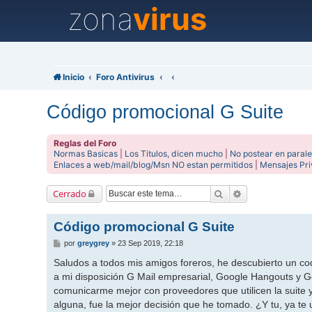
zona
virus
Inicio
Foro Antivirus
Código promocional G Suite
Reglas del Foro
Normas Basicas
|
Los Titulos, dicen mucho
|
No postear en parale
Enlaces a web/mail/blog/Msn NO estan permitidos
|
Mensajes Pr
Buscar
Búsqueda avanz
Cerrado
Código promocional G Suite
M
por
greygrey
»
23 Sep 2019, 22:18
e
n
Saludos a todos mis amigos foreros, he descubierto un co
s
a mi disposición G Mail empresarial, Google Hangouts y Go
a
j
comunicarme mejor con proveedores que utilicen la suite y
e
alguna, fue la mejor decisión que he tomado. ¿Y tu, ya te 