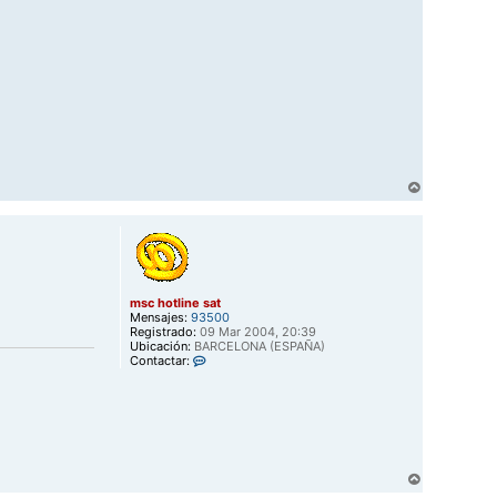
A
r
r
i
b
a
msc hotline sat
Mensajes:
93500
Registrado:
09 Mar 2004, 20:39
Ubicación:
BARCELONA (ESPAÑA)
C
Contactar:
o
n
t
a
c
t
a
r
A
m
r