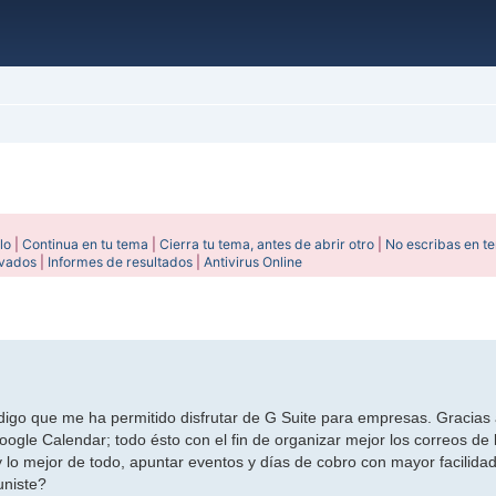
lo
|
Continua en tu tema
|
Cierra tu tema, antes de abrir otro
|
No escribas en t
ivados
|
Informes de resultados
|
Antivirus Online
ada
digo que me ha permitido disfrutar de G Suite para empresas. Gracias 
ogle Calendar; todo ésto con el fin de organizar mejor los correos de
 lo mejor de todo, apuntar eventos y días de cobro con mayor facilida
uniste?