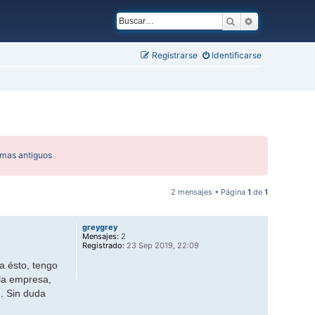
Buscar
Búsqueda ava
Registrarse
Identificarse
emas antiguos
2 mensajes • Página
1
de
1
greygrey
Mensajes:
2
Registrado:
23 Sep 2019, 22:09
a ésto, tengo
 la empresa,
d. Sin duda