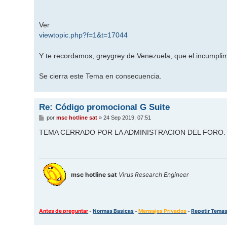
Ver
viewtopic.php?f=1&t=17044
Y te recordamos, greygrey de Venezuela, que el incumplim
Se cierra este Tema en consecuencia.
Re: Código promocional G Suite
M
por
msc hotline sat
»
24 Sep 2019, 07:51
e
n
TEMA CERRADO POR LA ADMINISTRACION DEL FORO.
s
a
j
e
msc hotline sat
Virus Research Engineer
Antes de preguntar
-
Normas Basicas
-
Mensajes Privados
-
Repetir Tema