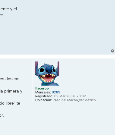
ente y el
ve
A
r
r
i
b
a
ones deseas
flacoroo
la primera y
Mensajes:
6289
Registrado:
09 Mar 2004, 20:32
Ubicación:
Paso del Macho,Ver.México
o libre" te
or.