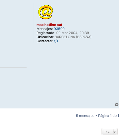
r
i
b
a
msc hotline sat
Mensajes:
93500
Registrado:
09 Mar 2004, 20:39
Ubicación:
BARCELONA (ESPAÑA)
C
Contactar:
o
n
t
a
c
t
a
r
m
s
c
h
o
t
l
A
i
r
n
r
e
5 mensajes • Página
1
de
1
s
i
a
b
t
a
Ir a