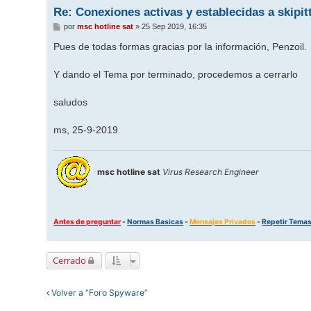
Re: Conexiones activas y establecidas a skipi
M
por
msc hotline sat
»
25 Sep 2019, 16:35
e
n
Pues de todas formas gracias por la información, Penzoil.
s
a
j
Y dando el Tema por terminado, procedemos a cerrarlo
e
saludos
ms, 25-9-2019
msc hotline sat
Virus Research Engineer
Antes de preguntar
-
Normas Basicas
-
Mensajes Privados
-
Repetir Tema
Cerrado
Volver a “Foro Spyware”