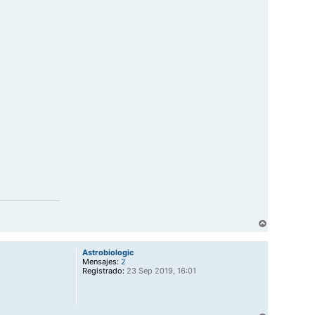
A
r
r
Astrobiologic
i
Mensajes:
2
b
Registrado:
23 Sep 2019, 16:01
a