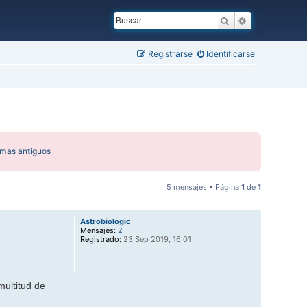
Buscar
Búsqueda ava
Registrarse
Identificarse
emas antiguos
5 mensajes • Página
1
de
1
Astrobiologic
Mensajes:
2
Registrado:
23 Sep 2019, 16:01
multitud de