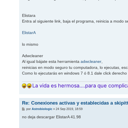
Elistara
Entra al siguiente link, baja el programa, reinicia a modo s
ElistarA
lo mismo
Adwcleaner
Al igual bájate esta herramienta
adwcleaner
,
reinicias en modo seguro tu computadora, lo ejecutas, es
Como lo ejecutarás en windows 7 ó 8.1 dale click derecho
La vida es hermosa....para que complic
Re: Conexiones activas y establecidas a skipi
M
por
Astrobiologic
»
24 Sep 2019, 18:59
e
n
no deja descargar ElistarA 41.98
s
a
j