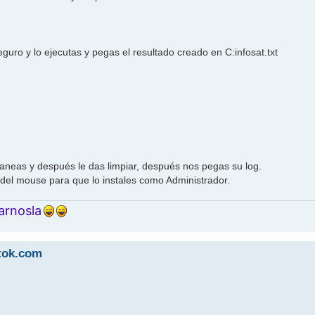
eguro y lo ejecutas y pegas el resultado creado en C:infosat.txt
caneas y después le das limpiar, después nos pegas su log.
 del mouse para que lo instales como Administrador.
arnosla
ttok.com