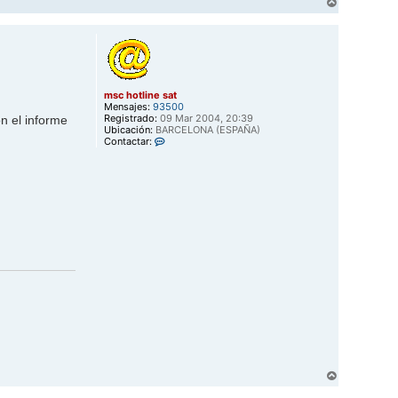
A
r
r
i
b
a
msc hotline sat
Mensajes:
93500
Registrado:
09 Mar 2004, 20:39
n el informe
Ubicación:
BARCELONA (ESPAÑA)
C
Contactar:
o
n
t
a
c
t
a
r
m
s
c
h
o
t
l
i
n
e
s
a
A
t
r