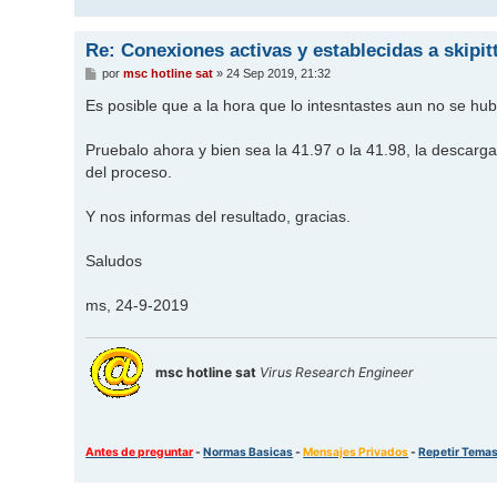
e
Re: Conexiones activas y establecidas a skipi
M
por
msc hotline sat
»
24 Sep 2019, 21:32
e
n
Es posible que a la hora que lo intesntastes aun no se hub
s
a
j
Pruebalo ahora y bien sea la 41.97 o la 41.98, la descarg
e
del proceso.
Y nos informas del resultado, gracias.
Saludos
ms, 24-9-2019
msc hotline sat
Virus Research Engineer
Antes de preguntar
-
Normas Basicas
-
Mensajes Privados
-
Repetir Tema