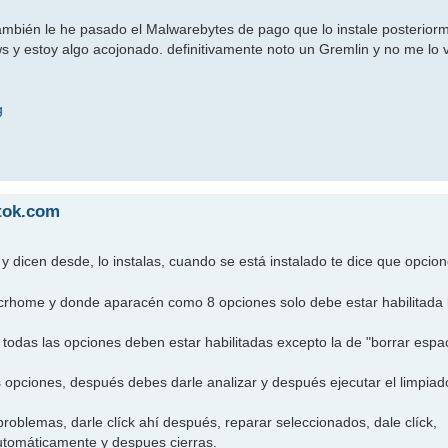
también le he pasado el Malwarebytes de pago que lo instale posteriorm
 y estoy algo acojonado. definitivamente noto un Gremlin y no me lo 
g
ttok.com
 y dicen desde, lo instalas, cuando se está instalado te dice que opci
 crhome y donde aparacén como 8 opciones solo debe estar habilitada 
 todas las opciones deben estar habilitadas excepto la de "borrar espaci
 opciones, después debes darle analizar y después ejecutar el limpiad
problemas, darle clíck ahí después, reparar seleccionados, dale clíck,
automáticamente y despues cierras.