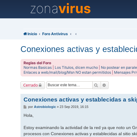
zona
virus
Inicio
Foro Antivirus
Conexiones activas y estableci
Reglas del Foro
Normas Basicas
|
Los Titulos, dicen mucho
|
No postear en parale
Enlaces a web/mail/blog/Msn NO estan permitidos
|
Mensajes Pr
Buscar
Búsqueda avanz
Cerrado
Conexiones activas y establecidas a ski
M
por
Astrobiologic
»
23 Sep 2019, 16:15
e
n
Hola,
s
a
j
Estoy examinando la actividad de la red ya que noto un G
e
procesos con Conexiones activas y establecidas al sitio sk