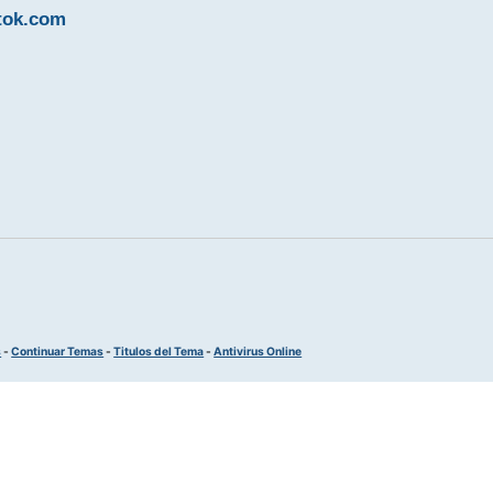
ttok.com
s
-
Continuar Temas
-
Titulos del Tema
-
Antivirus Online