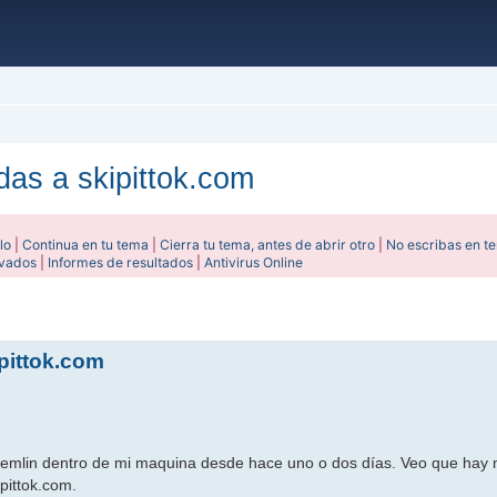
das a skipittok.com
lo
|
Continua en tu tema
|
Cierra tu tema, antes de abrir otro
|
No escribas en t
ivados
|
Informes de resultados
|
Antivirus Online
ada
pittok.com
remlin dentro de mi maquina desde hace uno o dos días. Veo que hay 
ipittok.com.