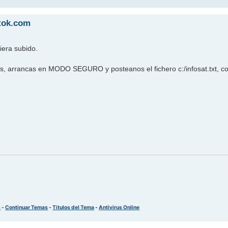
ttok.com
iera subido.
as, arrancas en MODO SEGURO y posteanos el fichero c:/infosat.txt, co
s
-
Continuar Temas
-
Titulos del Tema
-
Antivirus Online