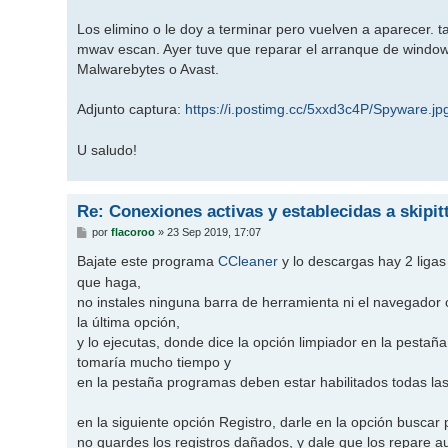
Los elimino o le doy a terminar pero vuelven a aparecer. 
mwav escan. Ayer tuve que reparar el arranque de windows
Malwarebytes o Avast.
Adjunto captura:
https://i.postimg.cc/5xxd3c4P/Spyware.jp
U saludo!
Re: Conexiones activas y establecidas a skipi
M
por
flacoroo
»
23 Sep 2019, 17:07
e
n
Bajate este programa
CCleaner
y lo descargas hay 2 ligas
s
que haga,
a
j
no instales ninguna barra de herramienta ni el navegador
e
la última opción,
y lo ejecutas, donde dice la opción limpiador en la pestaña
tomaría mucho tiempo y
en la pestaña programas deben estar habilitados todas las
en la siguiente opción Registro, darle en la opción buscar 
no guardes los registros dañados, y dale que los repare 