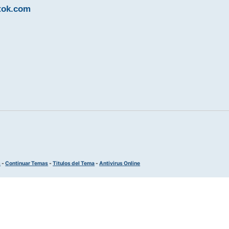
ttok.com
s
-
Continuar Temas
-
Titulos del Tema
-
Antivirus Online