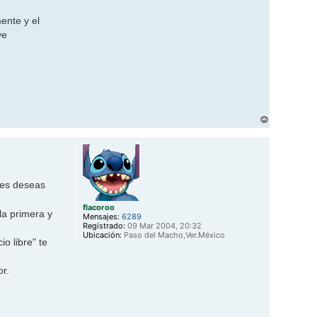
ente y el
ve
A
r
r
i
b
a
ones deseas
flacoroo
la primera y
Mensajes:
6289
Registrado:
09 Mar 2004, 20:32
Ubicación:
Paso del Macho,Ver.México
o libre" te
or.