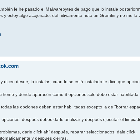
también le he pasado el Malwarebytes de pago que lo instale posteriorm
 y estoy algo acojonado. definitivamente noto un Gremlin y no me lo 
g
ttok.com
 y dicen desde, lo instalas, cuando se está instalado te dice que opci
 crhome y donde aparacén como 8 opciones solo debe estar habilitada 
 todas las opciones deben estar habilitadas excepto la de "borrar espaci
 opciones, después debes darle analizar y después ejecutar el limpiad
problemas, darle clíck ahí después, reparar seleccionados, dale clíck,
automáticamente y despues cierras.