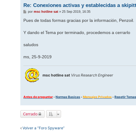
Re: Conexiones activas y establecidas a skipi
M
por
msc hotline sat
»
25 Sep 2019, 16:35
e
n
Pues de todas formas gracias por la información, Penzoil.
s
a
j
Y dando el Tema por terminado, procedemos a cerrarlo
e
saludos
ms, 25-9-2019
msc hotline sat
Virus Research Engineer
Antes de preguntar
-
Normas Basicas
-
Mensajes Privados
-
Repetir Tema
Cerrado
Volver a “Foro Spyware”