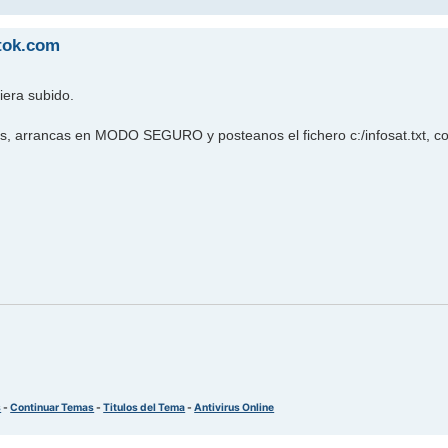
ttok.com
iera subido.
as, arrancas en MODO SEGURO y posteanos el fichero c:/infosat.txt, co
s
-
Continuar Temas
-
Titulos del Tema
-
Antivirus Online