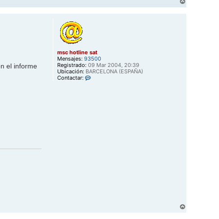
A
r
r
i
b
a
msc hotline sat
Mensajes:
93500
Registrado:
09 Mar 2004, 20:39
n el informe
Ubicación:
BARCELONA (ESPAÑA)
C
Contactar:
o
n
t
a
c
t
a
r
m
s
c
h
o
t
l
i
n
e
s
a
A
t
r