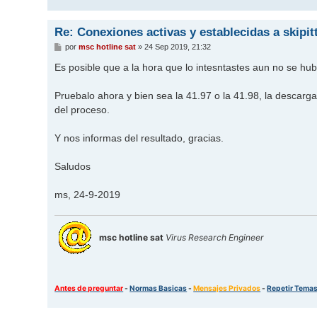
e
Re: Conexiones activas y establecidas a skipi
M
por
msc hotline sat
»
24 Sep 2019, 21:32
e
n
Es posible que a la hora que lo intesntastes aun no se hub
s
a
j
Pruebalo ahora y bien sea la 41.97 o la 41.98, la descarg
e
del proceso.
Y nos informas del resultado, gracias.
Saludos
ms, 24-9-2019
msc hotline sat
Virus Research Engineer
Antes de preguntar
-
Normas Basicas
-
Mensajes Privados
-
Repetir Tema