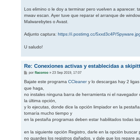
Los elimino o le doy a terminar pero vuelven a aparecer. 
mwav escan. Ayer tuve que reparar el arranque de windows
Malwarebytes o Avast.
Adjunto captura:
https://i.postimg.cc/5xxd3c4P/Spyware.jp
U saludo!
Re: Conexiones activas y establecidas a skipi
M
por
flacoroo
»
23 Sep 2019, 17:07
e
n
Bajate este programa
CCleaner
y lo descargas hay 2 ligas
s
que haga,
a
j
no instales ninguna barra de herramienta ni el navegador
e
la última opción,
y lo ejecutas, donde dice la opción limpiador en la pestaña
tomaría mucho tiempo y
en la pestaña programas deben estar habilitados todas las
en la siguiente opción Registro, darle en la opción buscar 
no guardes los registros dañados, y dale que los repare 