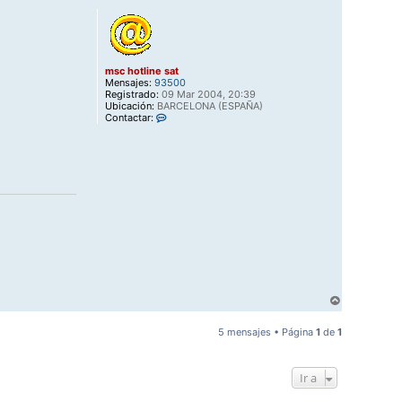
r
i
b
a
msc hotline sat
Mensajes:
93500
Registrado:
09 Mar 2004, 20:39
Ubicación:
BARCELONA (ESPAÑA)
C
Contactar:
o
n
t
a
c
t
a
r
m
s
c
h
o
t
l
A
i
r
n
r
e
5 mensajes • Página
1
de
1
s
i
a
b
t
a
Ir a