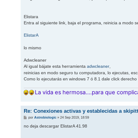
Elistara
Entra al siguiente link, baja el programa, reinicia a modo s
ElistarA
lo mismo
Adwcleaner
Al igual bájate esta herramienta
adwcleaner
,
reinicias en modo seguro tu computadora, lo ejecutas, es
Como lo ejecutarás en windows 7 ó 8.1 dale click derecho
La vida es hermosa....para que complic
Re: Conexiones activas y establecidas a skipi
M
por
Astrobiologic
»
24 Sep 2019, 18:59
e
n
no deja descargar ElistarA 41.98
s
a
j