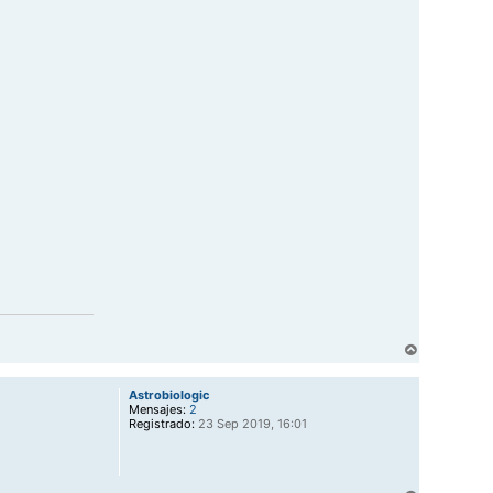
A
r
r
Astrobiologic
i
Mensajes:
2
b
Registrado:
23 Sep 2019, 16:01
a