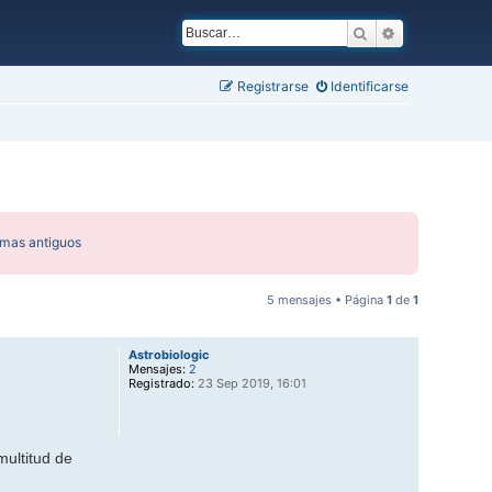
Buscar
Búsqueda ava
Registrarse
Identificarse
emas antiguos
5 mensajes • Página
1
de
1
Astrobiologic
Mensajes:
2
Registrado:
23 Sep 2019, 16:01
multitud de