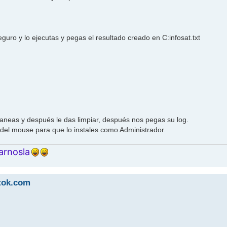
eguro y lo ejecutas y pegas el resultado creado en C:infosat.txt
caneas y después le das limpiar, después nos pegas su log.
 del mouse para que lo instales como Administrador.
arnosla
ttok.com