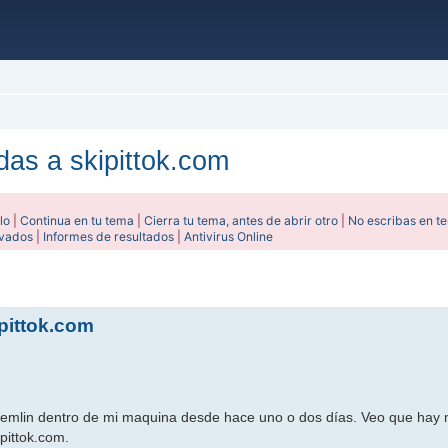
das a skipittok.com
lo
|
Continua en tu tema
|
Cierra tu tema, antes de abrir otro
|
No escribas en t
ivados
|
Informes de resultados
|
Antivirus Online
ada
pittok.com
remlin dentro de mi maquina desde hace uno o dos días. Veo que hay 
ipittok.com.