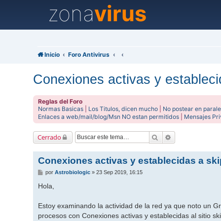
zona
virus
Inicio
Foro Antivirus
Conexiones activas y estableci
Reglas del Foro
Normas Basicas
|
Los Titulos, dicen mucho
|
No postear en parale
Enlaces a web/mail/blog/Msn NO estan permitidos
|
Mensajes Pr
Buscar
Búsqueda avanz
Cerrado
Conexiones activas y establecidas a ski
M
por
Astrobiologic
»
23 Sep 2019, 16:15
e
n
Hola,
s
a
j
Estoy examinando la actividad de la red ya que noto un G
e
procesos con Conexiones activas y establecidas al sitio sk