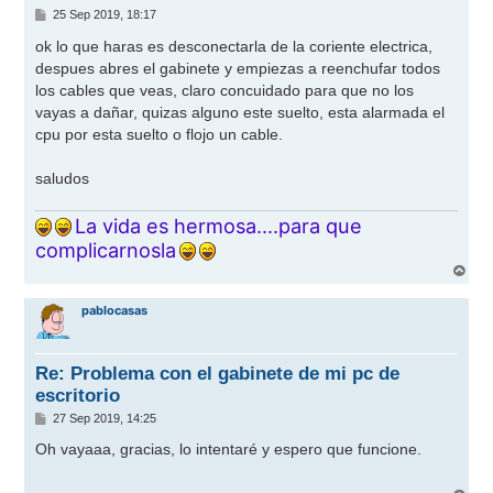
M
25 Sep 2019, 18:17
e
n
ok lo que haras es desconectarla de la coriente electrica,
s
despues abres el gabinete y empiezas a reenchufar todos
a
j
los cables que veas, claro concuidado para que no los
e
vayas a dañar, quizas alguno este suelto, esta alarmada el
cpu por esta suelto o flojo un cable.
saludos
La vida es hermosa....para que
complicarnosla
A
r
r
pablocasas
i
b
a
Re: Problema con el gabinete de mi pc de
escritorio
M
27 Sep 2019, 14:25
e
n
Oh vayaaa, gracias, lo intentaré y espero que funcione.
s
a
j