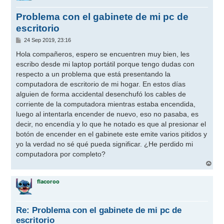
Problema con el gabinete de mi pc de
escritorio
M
24 Sep 2019, 23:16
e
n
Hola compañeros, espero se encuentren muy bien, les
s
escribo desde mi laptop portátil porque tengo dudas con
a
j
respecto a un problema que está presentando la
e
computadora de escritorio de mi hogar. En estos días
alguien de forma accidental desenchufó los cables de
corriente de la computadora mientras estaba encendida,
luego al intentarla encender de nuevo, eso no pasaba, es
decir, no encendía y lo que he notado es que al presionar el
botón de encender en el gabinete este emite varios pitidos y
yo la verdad no sé qué pueda significar. ¿He perdido mi
computadora por completo?
A
r
r
flacoroo
i
b
a
Re: Problema con el gabinete de mi pc de
escritorio