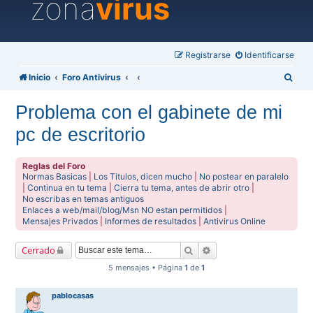
zona
virus
Registrarse
Identificarse
B
Inicio
Foro Antivirus
u
Problema con el gabinete de mi
s
pc de escritorio
c
a
Reglas del Foro
r
Normas Basicas
|
Los Titulos, dicen mucho
|
No postear en paralelo
|
Continua en tu tema
|
Cierra tu tema, antes de abrir otro
|
No escribas en temas antiguos
Enlaces a web/mail/blog/Msn NO estan permitidos
|
Mensajes Privados
|
Informes de resultados
|
Antivirus Online
Buscar
Búsqueda avanzada
Cerrado
5 mensajes • Página
1
de
1
pablocasas