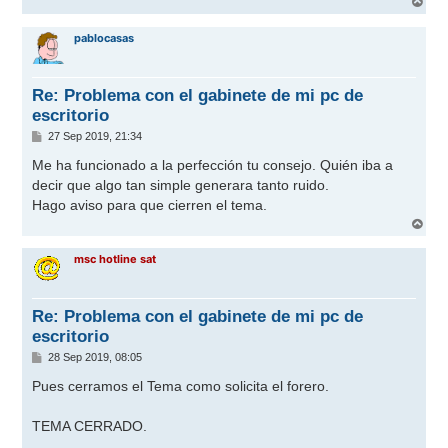
A
e
r
r
pablocasas
i
b
a
Re: Problema con el gabinete de mi pc de
escritorio
M
27 Sep 2019, 21:34
e
n
Me ha funcionado a la perfección tu consejo. Quién iba a
s
decir que algo tan simple generara tanto ruido.
a
j
Hago aviso para que cierren el tema.
e
A
r
r
msc hotline sat
i
b
a
Re: Problema con el gabinete de mi pc de
escritorio
M
28 Sep 2019, 08:05
e
n
Pues cerramos el Tema como solicita el forero.
s
a
j
TEMA CERRADO.
e