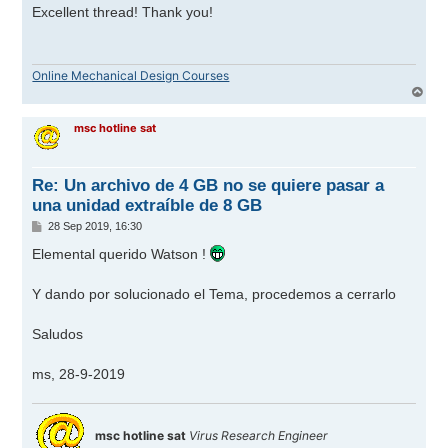
n
Excellent thread! Thank you!
s
a
j
e
Online Mechanical Design Courses
A
r
r
msc hotline sat
i
b
a
Re: Un archivo de 4 GB no se quiere pasar a
una unidad extraíble de 8 GB
M
28 Sep 2019, 16:30
e
n
Elemental querido Watson !
s
a
j
Y dando por solucionado el Tema, procedemos a cerrarlo
e
Saludos
ms, 28-9-2019
msc hotline sat
Virus Research Engineer