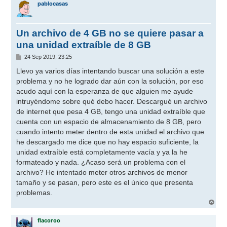
pablocasas
Un archivo de 4 GB no se quiere pasar a
una unidad extraíble de 8 GB
M
24 Sep 2019, 23:25
e
n
Llevo ya varios días intentando buscar una solución a este
s
problema y no he logrado dar aún con la solución, por eso
a
j
acudo aquí con la esperanza de que alguien me ayude
e
intruyéndome sobre qué debo hacer. Descargué un archivo
de internet que pesa 4 GB, tengo una unidad extraíble que
cuenta con un espacio de almacenamiento de 8 GB, pero
cuando intento meter dentro de esta unidad el archivo que
he descargado me dice que no hay espacio suficiente, la
unidad extraíble está completamente vacía y ya la he
formateado y nada. ¿Acaso será un problema con el
archivo? He intentado meter otros archivos de menor
tamaño y se pasan, pero este es el único que presenta
problemas.
A
r
r
flacoroo
i