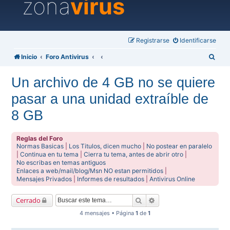
zona
virus
Registrarse
Identificarse
B
Inicio
Foro Antivirus
u
Un archivo de 4 GB no se quiere
s
pasar a una unidad extraíble de
c
a
8 GB
r
Reglas del Foro
Normas Basicas
|
Los Titulos, dicen mucho
|
No postear en paralelo
|
Continua en tu tema
|
Cierra tu tema, antes de abrir otro
|
No escribas en temas antiguos
Enlaces a web/mail/blog/Msn NO estan permitidos
|
Mensajes Privados
|
Informes de resultados
|
Antivirus Online
Buscar
Búsqueda avanzada
Cerrado
4 mensajes • Página
1
de
1