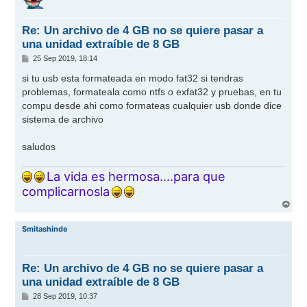
b
a
Re: Un archivo de 4 GB no se quiere pasar a
una unidad extraíble de 8 GB
M
25 Sep 2019, 18:14
e
n
si tu usb esta formateada en modo fat32 si tendras
s
problemas, formateala como ntfs o exfat32 y pruebas, en tu
a
j
compu desde ahi como formateas cualquier usb donde dice
e
sistema de archivo
saludos
La vida es hermosa....para que
complicarnosla
A
r
r
Smitashinde
i
b
a
Re: Un archivo de 4 GB no se quiere pasar a
una unidad extraíble de 8 GB
M
28 Sep 2019, 10:37
e