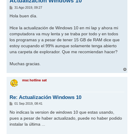
Actualización Windows 10
M
31 Ago 2019, 09:27
e
n
Hola buen día.
s
a
j
Hice la actualización de Windows 10 en mi lap y ahora mi
e
computadora va muy lenta y se traba por todo y en todos
los programas y a pesar de tener 15 GB de RAM dice que
estoy ocupando el 99% aunque solamente tenga abierto
una carpeta de explorador. Que me recomiendan hacer?
Muchas gracias.
A
r
r
msc hotline sat
i
b
a
Re: Actualización Windows 10
M
01 Sep 2019, 08:41
e
n
No indicas la version de windows 10 que estas usando,
s
pues a pesar de haber actualizado, puede no haber podido
a
j
instalar la última ...
e