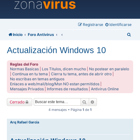
zona
virus
Registrarse
Identificarse
B
Inicio
Foro Antivirus
u
Actualización Windows 10
s
c
Reglas del Foro
a
Normas Basicas
|
Los Titulos, dicen mucho
|
No postear en paralelo
|
Continua en tu tema
|
Cierra tu tema, antes de abrir otro
|
r
No escribas en temas antiguos
Enlaces a web/mail/blog/Msn NO estan permitidos
|
Mensajes Privados
|
Informes de resultados
|
Antivirus Online
Buscar
Búsqueda avanzada
Cerrado
4 mensajes • Página
1
de
1
Arq Rafael Garcia