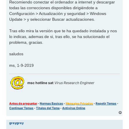
Recomiendo conectar el ordenador a internet y descargar
todas las correcciones disponibles dirigiéndote a
Configuración > Actualización y seguridad > Windows
Update > y seleccionar Buscar actualizaciones.
Tras ello mira la versión que te ha quedado instalada y nos
lo indicas, ademas de si, tras ello, se ha solucionado el
problema, gracias.
saludos
ms, 1-9-2019
msc hotline sat
Virus Research Engineer
Antes de preguntar
-
Normas Basicas
-
Mensajes Privados
-
Repetir Temas
-
Continuar Temas
-
Titulos del Tema
-
Antivirus Online
A
r
r
greygrey
i