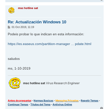
r
r
msc hotline sat
i
b
a
Re: Actualización Windows 10
M
01 Oct 2019, 11:19
e
n
Podeis probar lo que indican en esta información:
s
a
j
https://es.easeus.com/partition-manager ... pdate.html
e
saludos
ms, 1-10-2019
msc hotline sat
Virus Research Engineer
Antes de preguntar
-
Normas Basicas
-
Mensajes Privados
-
Repetir Temas
-
Continuar Temas
-
Titulos del Tema
-
Antivirus Online
A