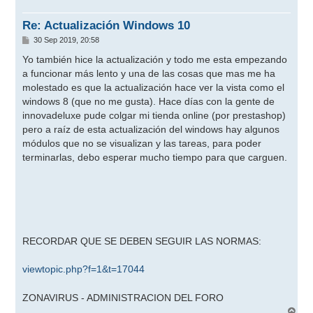
b
a
Re: Actualización Windows 10
M
30 Sep 2019, 20:58
e
n
Yo también hice la actualización y todo me esta empezando
s
a funcionar más lento y una de las cosas que mas me ha
a
j
molestado es que la actualización hace ver la vista como el
e
windows 8 (que no me gusta). Hace días con la gente de
innovadeluxe pude colgar mi tienda online (por prestashop)
pero a raíz de esta actualización del windows hay algunos
módulos que no se visualizan y las tareas, para poder
terminarlas, debo esperar mucho tiempo para que carguen.
RECORDAR QUE SE DEBEN SEGUIR LAS NORMAS:
viewtopic.php?f=1&t=17044
ZONAVIRUS - ADMINISTRACION DEL FORO
A