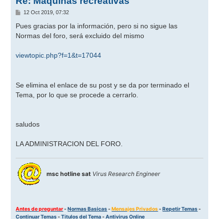
Re: Máquinas recreativas
M
12 Oct 2019, 07:32
e
n
Pues gracias por la información, pero si no sigue las
s
Normas del foro, será excluido del mismo
a
j
e
viewtopic.php?f=1&t=17044
Se elimina el enlace de su post y se da por terminado el
Tema, por lo que se procede a cerrarlo.
saludos
LA ADMINISTRACION DEL FORO.
msc hotline sat
Virus Research Engineer
Antes de preguntar
-
Normas Basicas
-
Mensajes Privados
-
Repetir Temas
-
Continuar Temas
-
Titulos del Tema
-
Antivirus Online