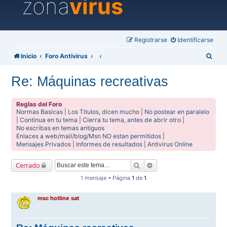
zona
virus
Registrarse
Identificarse
B
Inicio
Foro Antivirus
u
Re: Máquinas recreativas
s
c
Reglas del Foro
a
Normas Basicas
|
Los Titulos, dicen mucho
|
No postear en paralelo
|
Continua en tu tema
|
Cierra tu tema, antes de abrir otro
|
r
No escribas en temas antiguos
Enlaces a web/mail/blog/Msn NO estan permitidos
|
Mensajes Privados
|
Informes de resultados
|
Antivirus Online
Buscar
Búsqueda avanzada
Cerrado
1 mensaje • Página
1
de
1
msc hotline sat