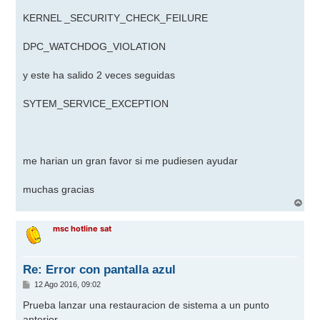
KERNEL _SECURITY_CHECK_FEILURE
DPC_WATCHDOG_VIOLATION
y este ha salido 2 veces seguidas
SYTEM_SERVICE_EXCEPTION
me harian un gran favor si me pudiesen ayudar
muchas gracias
A
r
r
msc hotline sat
i
b
a
Re: Error con pantalla azul
M
12 Ago 2016, 09:02
e
n
Prueba lanzar una restauracion de sistema a un punto
s
anterior.