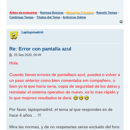
Antes de preguntar
-
Normas Basicas
-
Mensajes Privados
-
Repetir Temas
-
Continuar Temas
-
Titulos del Tema
-
Antivirus Online
A
r
r
Laptopmadrid
i
b
a
Re: Error con pantalla azul
M
25 Sep 2020, 09:49
e
n
Hola.
s
a
j
Cuando tienes errores de pantallazo azul, puedes o volver a
e
un paso anterior como bien comentaba em compañero, o
bien yo lo que haría seria, copia de seguridad de los datos y
reinstalar el sistema operativo de nuevo, es lo mas rápido y
lo que mejores resultados te dará.
Por favor, laptopmadrid, el tema al que respondes es de
hace 4 años ... !!!
Mira las normas, y de no respetarlas seras excluido del foro: