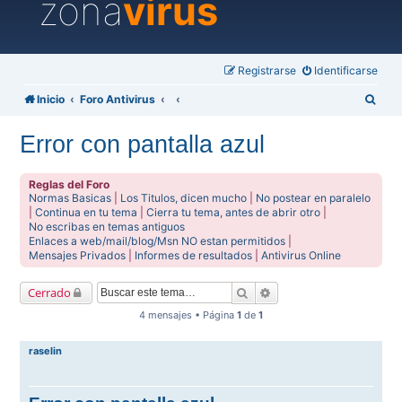
zona
virus
Registrarse
Identificarse
B
Inicio
Foro Antivirus
u
Error con pantalla azul
s
c
Reglas del Foro
a
Normas Basicas
|
Los Titulos, dicen mucho
|
No postear en paralelo
|
Continua en tu tema
|
Cierra tu tema, antes de abrir otro
|
r
No escribas en temas antiguos
Enlaces a web/mail/blog/Msn NO estan permitidos
|
Mensajes Privados
|
Informes de resultados
|
Antivirus Online
Buscar
Búsqueda avanzada
Cerrado
4 mensajes • Página
1
de
1
raselin