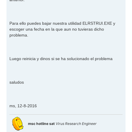
a
j
e
Para ello puedes bajar nuestra utilidad ELRSTRUI.EXE y
escoger una fecha en la que aun no tuvieras dicho
problema.
Luego reinicia y dinos si se ha solucionado el problema
saludos
ms, 12-8-2016
msc hotline sat
Virus Research Engineer