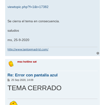
viewtopic.php?f=1&t=17382
Se cierra el tema en consecuencia.
saludos
ms, 25-9-2020
http://www.laptopmadrid.com/
A
r
r
msc hotline sat
i
b
a
Re: Error con pantalla azul
M
25 Sep 2020, 14:09
e
TEMA CERRADO
n
s
a
j
e