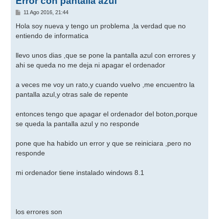
Error con pantalla azul
M
11 Ago 2016, 21:44
e
n
Hola soy nueva y tengo un problema ,la verdad que no
s
entiendo de informatica
a
j
e
llevo unos dias ,que se pone la pantalla azul con errores y
ahi se queda no me deja ni apagar el ordenador
a veces me voy un rato,y cuando vuelvo ,me encuentro la
pantalla azul,y otras sale de repente
entonces tengo que apagar el ordenador del boton,porque
se queda la pantalla azul y no responde
pone que ha habido un error y que se reiniciara ,pero no
responde
mi ordenador tiene instalado windows 8.1
los errores son