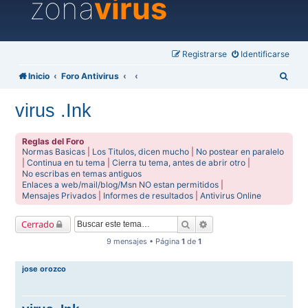
zona
virus
Registrarse
Identificarse
B
Inicio
Foro Antivirus
u
virus .Ink
s
c
Reglas del Foro
a
Normas Basicas
|
Los Titulos, dicen mucho
|
No postear en paralelo
|
Continua en tu tema
|
Cierra tu tema, antes de abrir otro
|
r
No escribas en temas antiguos
Enlaces a web/mail/blog/Msn NO estan permitidos
|
Mensajes Privados
|
Informes de resultados
|
Antivirus Online
Buscar
Búsqueda avanzada
Cerrado
9 mensajes • Página
1
de
1
jose orozco