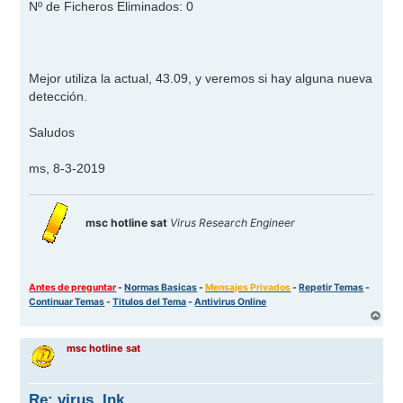
Nº de Ficheros Eliminados: 0
Mejor utiliza la actual, 43.09, y veremos si hay alguna nueva
detección.
Saludos
ms, 8-3-2019
msc hotline sat
Virus Research Engineer
Antes de preguntar
-
Normas Basicas
-
Mensajes Privados
-
Repetir Temas
-
Continuar Temas
-
Titulos del Tema
-
Antivirus Online
A
r
r
msc hotline sat
i
b
a
Re: virus .Ink