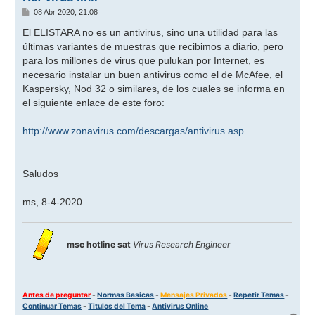
M
08 Abr 2020, 21:08
e
n
El ELISTARA no es un antivirus, sino una utilidad para las
s
últimas variantes de muestras que recibimos a diario, pero
a
j
para los millones de virus que pulukan por Internet, es
e
necesario instalar un buen antivirus como el de McAfee, el
Kaspersky, Nod 32 o similares, de los cuales se informa en
el siguiente enlace de este foro:
http://www.zonavirus.com/descargas/antivirus.asp
Saludos
ms, 8-4-2020
msc hotline sat
Virus Research Engineer
Antes de preguntar
-
Normas Basicas
-
Mensajes Privados
-
Repetir Temas
-
Continuar Temas
-
Titulos del Tema
-
Antivirus Online