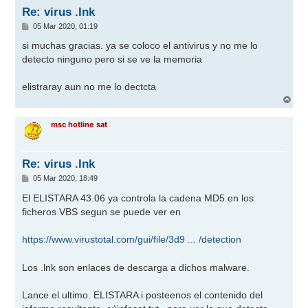
Re: virus .Ink
M
05 Mar 2020, 01:19
e
n
si muchas gracias. ya se coloco el antivirus y no me lo
s
detecto ninguno pero si se ve la memoria
a
j
e
elistraray aun no me lo dectcta
A
r
r
msc hotline sat
i
b
a
Re: virus .Ink
M
05 Mar 2020, 18:49
e
n
El ELISTARA 43.06 ya controla la cadena MD5 en los
s
ficheros VBS segun se puede ver en
a
j
e
https://www.virustotal.com/gui/file/3d9 ... /detection
Los .lnk son enlaces de descarga a dichos malware.
Lance el ultimo. ELISTARA i posteenos el contenido del