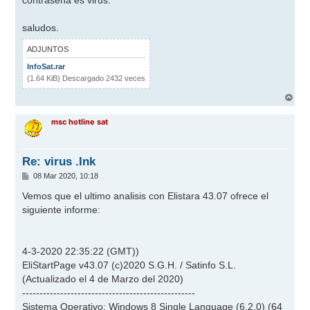
e
saludos.
ADJUNTOS
InfoSat.rar
(1.64 KiB) Descargado 2432 veces
A
r
r
msc hotline sat
i
b
a
Re: virus .Ink
M
08 Mar 2020, 10:18
e
n
Vemos que el ultimo analisis con Elistara 43.07 ofrece el
s
siguiente informe:
a
j
e
4-3-2020 22:35:22 (GMT))
EliStartPage v43.07 (c)2020 S.G.H. / Satinfo S.L.
(Actualizado el 4 de Marzo del 2020)
--------------------------------------------------
Sistema Operativo: Windows 8 Single Language (6.2.0) (64