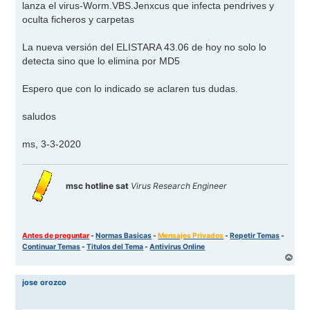
lanza el virus-Worm.VBS.Jenxcus que infecta pendrives y
oculta ficheros y carpetas
La nueva versión del ELISTARA 43.06 de hoy no solo lo
detecta sino que lo elimina por MD5
Espero que con lo indicado se aclaren tus dudas.
saludos
ms, 3-3-2020
msc hotline sat
Virus Research Engineer
Antes de preguntar
-
Normas Basicas
-
Mensajes Privados
-
Repetir Temas
-
Continuar Temas
-
Titulos del Tema
-
Antivirus Online
A
r
r
jose orozco
i
b
a