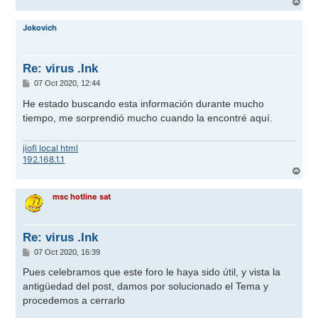
A
r
r
Jokovich
i
b
a
Re: virus .Ink
M
07 Oct 2020, 12:44
e
n
He estado buscando esta información durante mucho
s
tiempo, me sorprendió mucho cuando la encontré aquí.
a
j
e
jiofi local html
192.168.1.1
A
r
r
msc hotline sat
i
b
a
Re: virus .Ink
M
07 Oct 2020, 16:39
e
n
Pues celebramos que este foro le haya sido útil, y vista la
s
antigüedad del post, damos por solucionado el Tema y
a
j
procedemos a cerrarlo
e