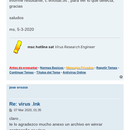
informe resultante, c:\infosat.txt , para ver lo que detecta,
gracias
saludos
ms, 5-3-2020
msc hotline sat
Virus Research Engineer
Antes de preguntar
-
Normas Basicas
-
Mensajes Privados
-
Repetir Temas
-
Continuar Temas
-
Titulos del Tema
-
Antivirus Online
A
r
r
jose orozco
i
b
a
Re: virus .Ink
M
07 Mar 2020, 01:35
e
n
claro ,
s
te lo agradezco mucho anexo un archivo en winrar
a
j
contraseña es virus.