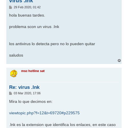
virus .Ink
M
29 Feb 2020, 01:42
e
n
hola buenas tardes.
s
a
j
problema scon un virus .Ink
e
los antivirus lo detecta pero no lo pueden quitar
saludos
A
r
r
msc hotline sat
i
b
a
Re: virus .Ink
M
03 Mar 2020, 17:06
e
n
Mira lo que decimos en:
s
a
j
viewtopic.php?f=12&t=69720#p229575
e
.lnk es la extension que identifica los enlaces, en este caso