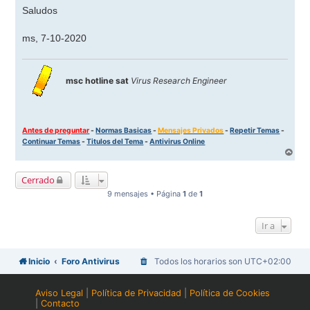
Saludos
ms, 7-10-2020
msc hotline sat
Virus Research Engineer
Antes de preguntar
-
Normas Basicas
-
Mensajes Privados
-
Repetir Temas
-
Continuar Temas
-
Titulos del Tema
-
Antivirus Online
A
r
r
Cerrado
i
b
9 mensajes • Página
1
de
1
a
Ir a
Inicio
Foro Antivirus
Todos los horarios son
UTC+02:00
Aviso Legal
|
Política de Privacidad
|
Política de Cookies
|
Contacto