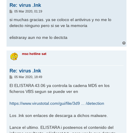
Re: virus .Ink
M
05 Mar 2020, 01:19
e
n
si muchas gracias. ya se coloco el antivirus y no me lo
s
detecto ninguno pero si se ve la memoria
a
j
e
elistraray aun no me lo dectcta
A
r
r
msc hotline sat
i
b
a
Re: virus .Ink
M
05 Mar 2020, 18:49
e
n
El ELISTARA 43.06 ya controla la cadena MD5 en los
s
ficheros VBS segun se puede ver en
a
j
e
https://www.virustotal.com/gui/file/3d9 ... /detection
Los .lnk son enlaces de descarga a dichos malware.
Lance el ultimo. ELISTARA i posteenos el contenido del