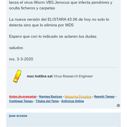
lanza el virus-Worm.VBS.Jenxcus que infecta pendrives y
oculta ficheros y carpetas
La nueva versión del ELISTARA 43.06 de hoy no solo lo
detecta sino que lo elimina por MD5
Espero que con lo indicado se aclaren tus dudas.
saludos
ms, 3-3-2020
msc hotline sat
Virus Research Engineer
Antes de preguntar
-
Normas Basicas
-
Mensajes Privados
-
Repetir Temas
-
Continuar Temas
-
Titulos del Tema
-
Antivirus Online
A
r
r
jose orozco
i
b
a