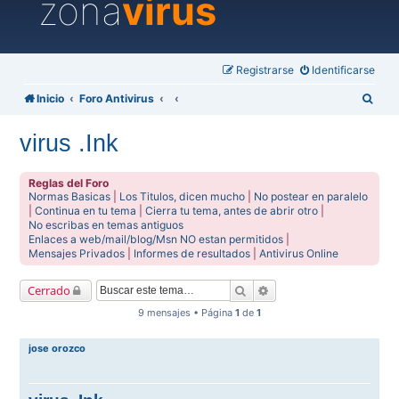
zona
virus
Registrarse
Identificarse
B
Inicio
Foro Antivirus
u
virus .Ink
s
c
Reglas del Foro
a
Normas Basicas
|
Los Titulos, dicen mucho
|
No postear en paralelo
|
Continua en tu tema
|
Cierra tu tema, antes de abrir otro
|
r
No escribas en temas antiguos
Enlaces a web/mail/blog/Msn NO estan permitidos
|
Mensajes Privados
|
Informes de resultados
|
Antivirus Online
Buscar
Búsqueda avanzada
Cerrado
9 mensajes • Página
1
de
1
jose orozco