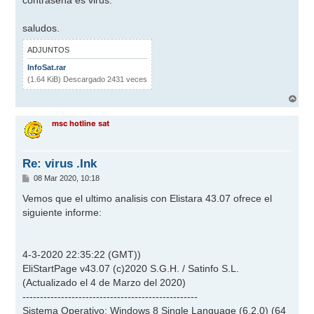
e
saludos.
ADJUNTOS
InfoSat.rar
(1.64 KiB) Descargado 2431 veces
A
r
r
msc hotline sat
i
b
a
Re: virus .Ink
M
08 Mar 2020, 10:18
e
n
Vemos que el ultimo analisis con Elistara 43.07 ofrece el
s
siguiente informe:
a
j
e
4-3-2020 22:35:22 (GMT))
EliStartPage v43.07 (c)2020 S.G.H. / Satinfo S.L.
(Actualizado el 4 de Marzo del 2020)
--------------------------------------------------
Sistema Operativo: Windows 8 Single Language (6.2.0) (64