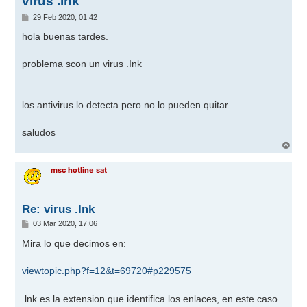
virus .Ink
M
29 Feb 2020, 01:42
e
n
hola buenas tardes.
s
a
j
problema scon un virus .Ink
e
los antivirus lo detecta pero no lo pueden quitar
saludos
A
r
r
msc hotline sat
i
b
a
Re: virus .Ink
M
03 Mar 2020, 17:06
e
n
Mira lo que decimos en:
s
a
j
viewtopic.php?f=12&t=69720#p229575
e
.lnk es la extension que identifica los enlaces, en este caso