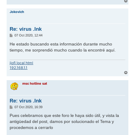
A
r
r
Jokovich
i
b
a
Re: virus .Ink
M
07 Oct 2020, 12:44
e
n
He estado buscando esta información durante mucho
s
tiempo, me sorprendió mucho cuando la encontré aquí.
a
j
e
jiofi local html
192.168.1.1
A
r
r
msc hotline sat
i
b
a
Re: virus .Ink
M
07 Oct 2020, 16:39
e
n
Pues celebramos que este foro le haya sido útil, y vista la
s
antigüedad del post, damos por solucionado el Tema y
a
j
procedemos a cerrarlo
e