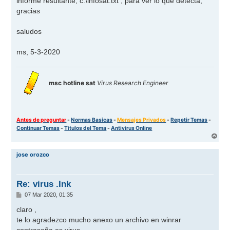
informe resultante, c:\infosat.txt , para ver lo que detecta,
gracias
saludos
ms, 5-3-2020
msc hotline sat
Virus Research Engineer
Antes de preguntar
-
Normas Basicas
-
Mensajes Privados
-
Repetir Temas
-
Continuar Temas
-
Titulos del Tema
-
Antivirus Online
A
r
r
jose orozco
i
b
a
Re: virus .Ink
M
07 Mar 2020, 01:35
e
n
claro ,
s
te lo agradezco mucho anexo un archivo en winrar
a
j
contraseña es virus.