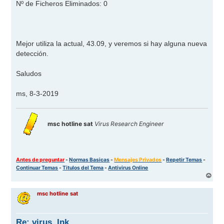
Nº de Ficheros Eliminados: 0
Mejor utiliza la actual, 43.09, y veremos si hay alguna nueva
detección.
Saludos
ms, 8-3-2019
msc hotline sat
Virus Research Engineer
Antes de preguntar
-
Normas Basicas
-
Mensajes Privados
-
Repetir Temas
-
Continuar Temas
-
Titulos del Tema
-
Antivirus Online
A
r
r
msc hotline sat
i
b
a
Re: virus .Ink