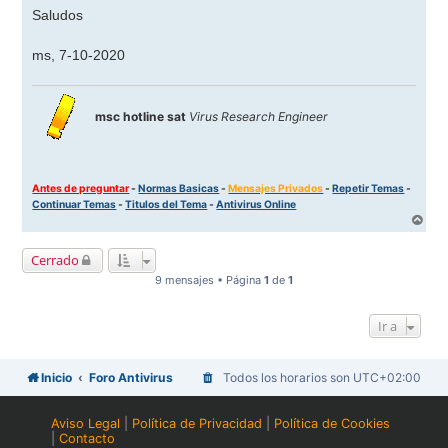
Saludos
ms, 7-10-2020
msc hotline sat
Virus Research Engineer
Antes de preguntar
-
Normas Basicas
-
Mensajes Privados
-
Repetir Temas
-
Continuar Temas
-
Titulos del Tema
-
Antivirus Online
A
r
r
Cerrado
i
b
9 mensajes • Página
1
de
1
a
Ir a
Inicio
Foro Antivirus
Todos los horarios son
UTC+02:00
Aviso Legal
|
Política de Privacidad
|
Política de Cookies
|
Contacto