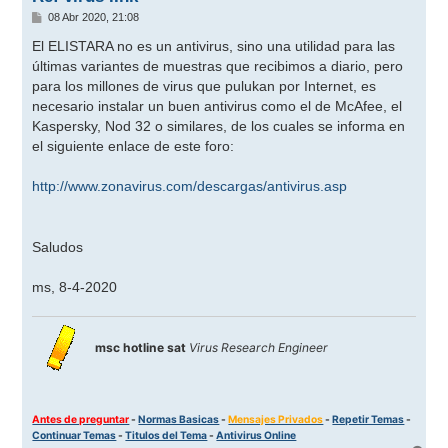
M
08 Abr 2020, 21:08
e
n
El ELISTARA no es un antivirus, sino una utilidad para las
s
últimas variantes de muestras que recibimos a diario, pero
a
j
para los millones de virus que pulukan por Internet, es
e
necesario instalar un buen antivirus como el de McAfee, el
Kaspersky, Nod 32 o similares, de los cuales se informa en
el siguiente enlace de este foro:
http://www.zonavirus.com/descargas/antivirus.asp
Saludos
ms, 8-4-2020
msc hotline sat
Virus Research Engineer
Antes de preguntar
-
Normas Basicas
-
Mensajes Privados
-
Repetir Temas
-
Continuar Temas
-
Titulos del Tema
-
Antivirus Online