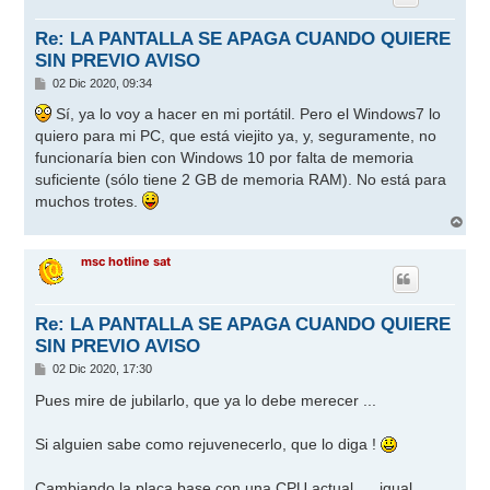
b
a
Re: LA PANTALLA SE APAGA CUANDO QUIERE
SIN PREVIO AVISO
M
02 Dic 2020, 09:34
e
n
Sí, ya lo voy a hacer en mi portátil. Pero el Windows7 lo
s
quiero para mi PC, que está viejito ya, y, seguramente, no
a
j
funcionaría bien con Windows 10 por falta de memoria
e
suficiente (sólo tiene 2 GB de memoria RAM). No está para
muchos trotes.
A
r
r
msc hotline sat
i
b
a
Re: LA PANTALLA SE APAGA CUANDO QUIERE
SIN PREVIO AVISO
M
02 Dic 2020, 17:30
e
n
Pues mire de jubilarlo, que ya lo debe merecer ...
s
a
j
Si alguien sabe como rejuvenecerlo, que lo diga !
e
Cambiando la placa base con una CPU actual ..., igual