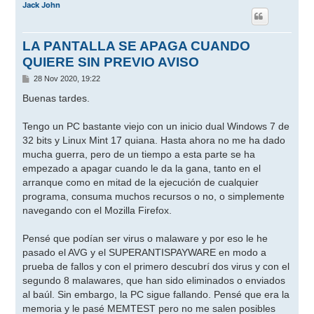
Jack John
LA PANTALLA SE APAGA CUANDO
QUIERE SIN PREVIO AVISO
M
28 Nov 2020, 19:22
e
n
Buenas tardes.
s
a
j
Tengo un PC bastante viejo con un inicio dual Windows 7 de
e
32 bits y Linux Mint 17 quiana. Hasta ahora no me ha dado
mucha guerra, pero de un tiempo a esta parte se ha
empezado a apagar cuando le da la gana, tanto en el
arranque como en mitad de la ejecución de cualquier
programa, consuma muchos recursos o no, o simplemente
navegando con el Mozilla Firefox.
Pensé que podían ser virus o malaware y por eso le he
pasado el AVG y el SUPERANTISPAYWARE en modo a
prueba de fallos y con el primero descubrí dos virus y con el
segundo 8 malawares, que han sido eliminados o enviados
al baúl. Sin embargo, la PC sigue fallando. Pensé que era la
memoria y le pasé MEMTEST pero no me salen posibles