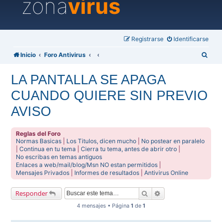
zona
virus
Registrarse
Identificarse
B
Inicio
Foro Antivirus
u
LA PANTALLA SE APAGA
s
CUANDO QUIERE SIN PREVIO
c
a
AVISO
r
Reglas del Foro
Normas Basicas
|
Los Titulos, dicen mucho
|
No postear en paralelo
|
Continua en tu tema
|
Cierra tu tema, antes de abrir otro
|
No escribas en temas antiguos
Enlaces a web/mail/blog/Msn NO estan permitidos
|
Mensajes Privados
|
Informes de resultados
|
Antivirus Online
Buscar
Búsqueda avanzada
Responder
4 mensajes • Página
1
de
1