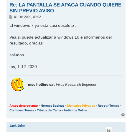
Re: LA PANTALLA SE APAGA CUANDO QUIERE
SIN PREVIO AVISO
M
01 Dic 2020, 09:02
e
n
El windows 7 ya está casi obsoleto ...
s
a
j
Vea si puede actualizar a windows 10 e informenos del
e
resultado, gracias
saludos
ms, 1-12-2020
msc hotline sat
Virus Research Engineer
Antes de preguntar
-
Normas Basicas
-
Mensajes Privados
-
Repetir Temas
-
Continuar Temas
-
Titulos del Tema
-
Antivirus Online
A
r
r
Jack John
i