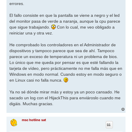
errores.
El fallo consiste en que la pantalla se viene a negro y el led
del monitor pasa de verde a naranja, aunque la cpu parece
que sigue trabajando.
Con lo cual, me veo obligado a
reiniciar una y otra vez.
He comprobado los controladores en el Administrador de
dispositivos y tampoco parece que sea de ahí. Tampoco
parece un exceso de temperatura ni un problema de bios.
Lo único que me queda por pensar es que esté fallando la
tarjeta de vídeo, pero prácticamente no me falla más que en
Windows en modo normal. Cuando estoy en modo seguro o
en Linux casi no falla nunca.
Ya no sé dónde mirar más y estoy ya un poco cansado. He
sacado un log con el HijackThis para enviároslo cuando me
digáis. Muchas gracias.
A
r
r
msc hotline sat
i
b
a