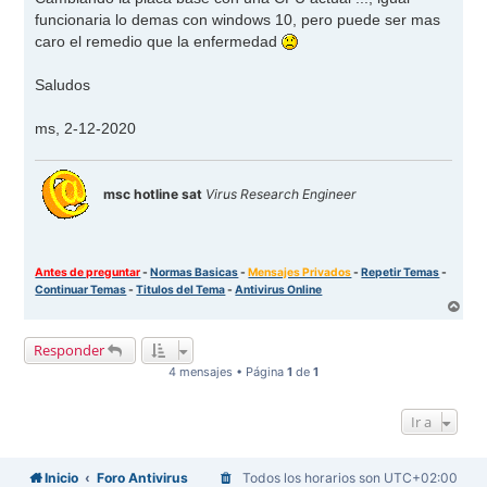
funcionaria lo demas con windows 10, pero puede ser mas
caro el remedio que la enfermedad
Saludos
ms, 2-12-2020
msc hotline sat
Virus Research Engineer
Antes de preguntar
-
Normas Basicas
-
Mensajes Privados
-
Repetir Temas
-
Continuar Temas
-
Titulos del Tema
-
Antivirus Online
A
r
r
Responder
i
b
4 mensajes • Página
1
de
1
a
Ir a
Inicio
Foro Antivirus
Todos los horarios son
UTC+02:00