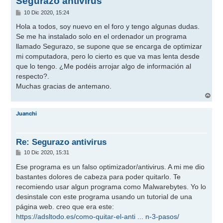
Segurazo antivirus
M
10 Dic 2020, 15:24
e
n
Hola a todos, soy nuevo en el foro y tengo algunas dudas.
s
Se me ha instalado solo en el ordenador un programa
a
j
llamado Segurazo, se supone que se encarga de optimizar
e
mi computadora, pero lo cierto es que va mas lenta desde
que lo tengo. ¿Me podéis arrojar algo de información al
respecto?.
Muchas gracias de antemano.
A
r
r
Juanchi
i
b
a
Re: Segurazo antivirus
M
10 Dic 2020, 15:31
e
n
Ese programa es un falso optimizador/antivirus. A mi me dio
s
bastantes dolores de cabeza para poder quitarlo. Te
a
j
recomiendo usar algun programa como Malwarebytes. Yo lo
e
desinstale con este programa usando un tutorial de una
página web. creo que era este:
https://adsltodo.es/como-quitar-el-anti ... n-3-pasos/