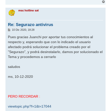
A
r
r
msc hotline sat
i
b
a
Re: Segurazo antivirus
M
10 Dic 2020, 18:28
e
n
Pues gracias Juanchi por aportar tus conocimientos al
s
respecto y, esperando que con lo indicado el usuario
a
j
afectado podrá solucionar el problema creado por el
e
"Segurazo", y podrá desinstalarlo, damos por solucionado el
Tema y procedemos a cerrarlo
saludos
ms, 10-12-2020
PERO RECORDAR :
viewtopic.php?f=1&t=17044