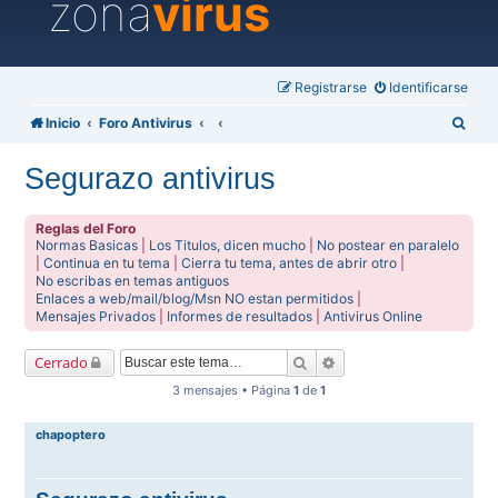
zona
virus
Registrarse
Identificarse
B
Inicio
Foro Antivirus
u
Segurazo antivirus
s
c
Reglas del Foro
a
Normas Basicas
|
Los Titulos, dicen mucho
|
No postear en paralelo
|
Continua en tu tema
|
Cierra tu tema, antes de abrir otro
|
r
No escribas en temas antiguos
Enlaces a web/mail/blog/Msn NO estan permitidos
|
Mensajes Privados
|
Informes de resultados
|
Antivirus Online
Buscar
Búsqueda avanzada
Cerrado
3 mensajes • Página
1
de
1
chapoptero