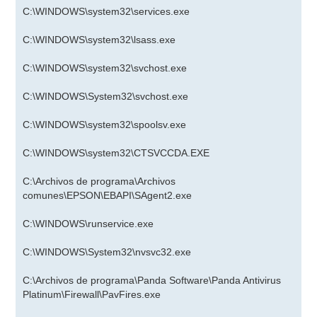
C:\WINDOWS\system32\services.exe
C:\WINDOWS\system32\lsass.exe
C:\WINDOWS\system32\svchost.exe
C:\WINDOWS\System32\svchost.exe
C:\WINDOWS\system32\spoolsv.exe
C:\WINDOWS\system32\CTSVCCDA.EXE
C:\Archivos de programa\Archivos
comunes\EPSON\EBAPI\SAgent2.exe
C:\WINDOWS\runservice.exe
C:\WINDOWS\System32\nvsvc32.exe
C:\Archivos de programa\Panda Software\Panda Antivirus
Platinum\Firewall\PavFires.exe