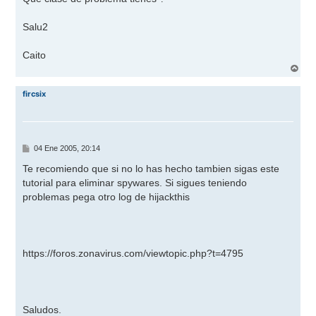
Salu2
Caito
A
r
r
fircsix
i
b
a
M
04 Ene 2005, 20:14
e
n
Te recomiendo que si no lo has hecho tambien sigas este
s
tutorial para eliminar spywares. Si sigues teniendo
a
j
problemas pega otro log de hijackthis
e
https://foros.zonavirus.com/viewtopic.php?t=4795
Saludos.