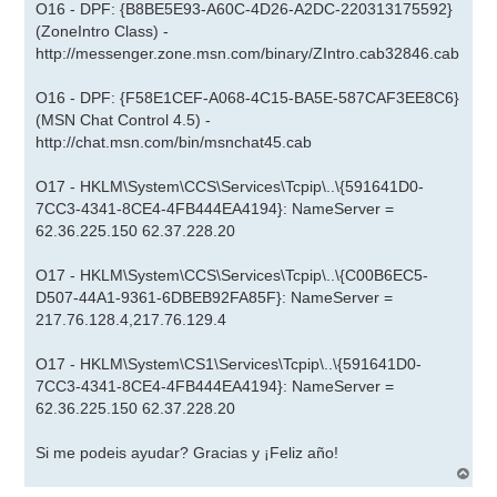
O16 - DPF: {B8BE5E93-A60C-4D26-A2DC-220313175592}
(ZoneIntro Class) -
http://messenger.zone.msn.com/binary/ZIntro.cab32846.cab
O16 - DPF: {F58E1CEF-A068-4C15-BA5E-587CAF3EE8C6}
(MSN Chat Control 4.5) -
http://chat.msn.com/bin/msnchat45.cab
O17 - HKLM\System\CCS\Services\Tcpip\..\{591641D0-
7CC3-4341-8CE4-4FB444EA4194}: NameServer =
62.36.225.150 62.37.228.20
O17 - HKLM\System\CCS\Services\Tcpip\..\{C00B6EC5-
D507-44A1-9361-6DBEB92FA85F}: NameServer =
217.76.128.4,217.76.129.4
O17 - HKLM\System\CS1\Services\Tcpip\..\{591641D0-
7CC3-4341-8CE4-4FB444EA4194}: NameServer =
62.36.225.150 62.37.228.20
Si me podeis ayudar? Gracias y ¡Feliz año!
A
r