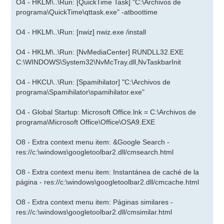
O4 - HKLM\..\Run: [QuickTime Task] "C:\Archivos de
programa\QuickTime\qttask.exe" -atboottime
O4 - HKLM\..\Run: [nwiz] nwiz.exe /install
O4 - HKLM\..\Run: [NvMediaCenter] RUNDLL32.EXE
C:\WINDOWS\System32\NvMcTray.dll,NvTaskbarInit
O4 - HKCU\..\Run: [Spamihilator] "C:\Archivos de
programa\Spamihilator\spamihilator.exe"
O4 - Global Startup: Microsoft Office.lnk = C:\Archivos de
programa\Microsoft Office\Office\OSA9.EXE
O8 - Extra context menu item: &Google Search -
res://c:\windows\googletoolbar2.dll/cmsearch.html
O8 - Extra context menu item: Instantánea de caché de la
página - res://c:\windows\googletoolbar2.dll/cmcache.html
O8 - Extra context menu item: Páginas similares -
res://c:\windows\googletoolbar2.dll/cmsimilar.html