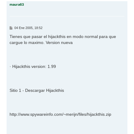
r
maura63
i
b
a
M
04 Ene 2005, 18:52
e
n
Tienes que pasar el hijackthis en modo normal para que
s
cargue lo maximo. Version nueva
a
j
e
· Hijackthis version: 1.99
Sitio 1 - Descargar Hijackthis
http://www.spywareinfo.com/~merijn/files/hijackthis.zip