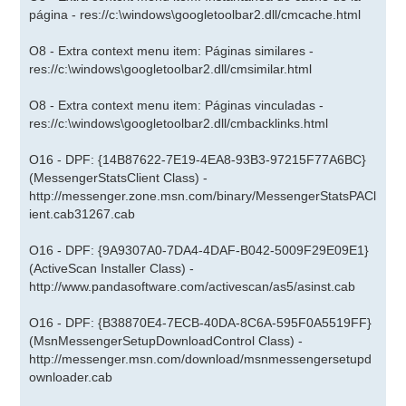
página - res://c:\windows\googletoolbar2.dll/cmcache.html
O8 - Extra context menu item: Páginas similares -
res://c:\windows\googletoolbar2.dll/cmsimilar.html
O8 - Extra context menu item: Páginas vinculadas -
res://c:\windows\googletoolbar2.dll/cmbacklinks.html
O16 - DPF: {14B87622-7E19-4EA8-93B3-97215F77A6BC}
(MessengerStatsClient Class) -
http://messenger.zone.msn.com/binary/MessengerStatsPACl
ient.cab31267.cab
O16 - DPF: {9A9307A0-7DA4-4DAF-B042-5009F29E09E1}
(ActiveScan Installer Class) -
http://www.pandasoftware.com/activescan/as5/asinst.cab
O16 - DPF: {B38870E4-7ECB-40DA-8C6A-595F0A5519FF}
(MsnMessengerSetupDownloadControl Class) -
http://messenger.msn.com/download/msnmessengersetupd
ownloader.cab