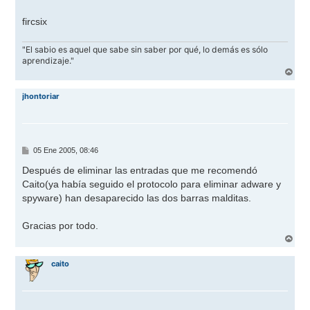
fircsix
"El sabio es aquel que sabe sin saber por qué, lo demás es sólo
aprendizaje."
A
r
r
jhontoriar
i
b
a
M
05 Ene 2005, 08:46
e
n
Después de eliminar las entradas que me recomendó
s
Caito(ya había seguido el protocolo para eliminar adware y
a
j
spyware) han desaparecido las dos barras malditas.
e
Gracias por todo.
A
r
r
caito
i
b
a