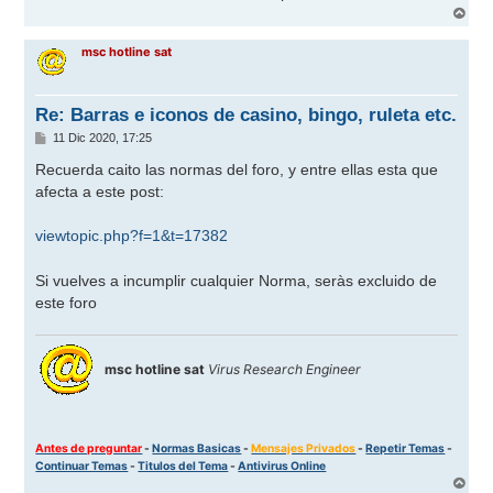
A
r
r
msc hotline sat
i
b
a
Re: Barras e iconos de casino, bingo, ruleta etc.
M
11 Dic 2020, 17:25
e
n
Recuerda caito las normas del foro, y entre ellas esta que
s
afecta a este post:
a
j
e
viewtopic.php?f=1&t=17382
Si vuelves a incumplir cualquier Norma, seràs excluido de
este foro
msc hotline sat
Virus Research Engineer
Antes de preguntar
-
Normas Basicas
-
Mensajes Privados
-
Repetir Temas
-
Continuar Temas
-
Titulos del Tema
-
Antivirus Online
A