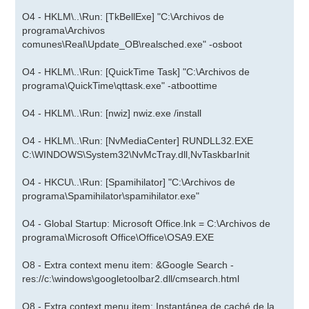
O4 - HKLM\..\Run: [TkBellExe] "C:\Archivos de
programa\Archivos
comunes\Real\Update_OB\realsched.exe" -osboot
O4 - HKLM\..\Run: [QuickTime Task] "C:\Archivos de
programa\QuickTime\qttask.exe" -atboottime
O4 - HKLM\..\Run: [nwiz] nwiz.exe /install
O4 - HKLM\..\Run: [NvMediaCenter] RUNDLL32.EXE
C:\WINDOWS\System32\NvMcTray.dll,NvTaskbarInit
O4 - HKCU\..\Run: [Spamihilator] "C:\Archivos de
programa\Spamihilator\spamihilator.exe"
O4 - Global Startup: Microsoft Office.lnk = C:\Archivos de
programa\Microsoft Office\Office\OSA9.EXE
O8 - Extra context menu item: &Google Search -
res://c:\windows\googletoolbar2.dll/cmsearch.html
O8 - Extra context menu item: Instantánea de caché de la