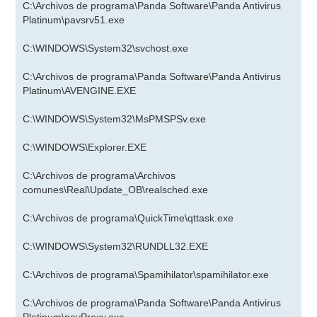
C:\Archivos de programa\Panda Software\Panda Antivirus
Platinum\pavsrv51.exe
C:\WINDOWS\System32\svchost.exe
C:\Archivos de programa\Panda Software\Panda Antivirus
Platinum\AVENGINE.EXE
C:\WINDOWS\System32\MsPMSPSv.exe
C:\WINDOWS\Explorer.EXE
C:\Archivos de programa\Archivos
comunes\Real\Update_OB\realsched.exe
C:\Archivos de programa\QuickTime\qttask.exe
C:\WINDOWS\System32\RUNDLL32.EXE
C:\Archivos de programa\Spamihilator\spamihilator.exe
C:\Archivos de programa\Panda Software\Panda Antivirus