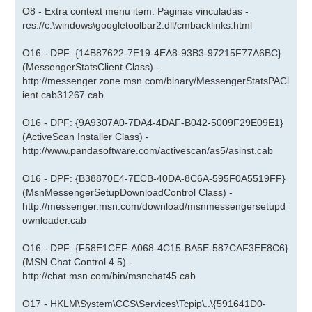
O8 - Extra context menu item: Páginas vinculadas -
res://c:\windows\googletoolbar2.dll/cmbacklinks.html
O16 - DPF: {14B87622-7E19-4EA8-93B3-97215F77A6BC}
(MessengerStatsClient Class) -
http://messenger.zone.msn.com/binary/MessengerStatsPACl
ient.cab31267.cab
O16 - DPF: {9A9307A0-7DA4-4DAF-B042-5009F29E09E1}
(ActiveScan Installer Class) -
http://www.pandasoftware.com/activescan/as5/asinst.cab
O16 - DPF: {B38870E4-7ECB-40DA-8C6A-595F0A5519FF}
(MsnMessengerSetupDownloadControl Class) -
http://messenger.msn.com/download/msnmessengersetupd
ownloader.cab
O16 - DPF: {F58E1CEF-A068-4C15-BA5E-587CAF3EE8C6}
(MSN Chat Control 4.5) -
http://chat.msn.com/bin/msnchat45.cab
O17 - HKLM\System\CCS\Services\Tcpip\..\{591641D0-