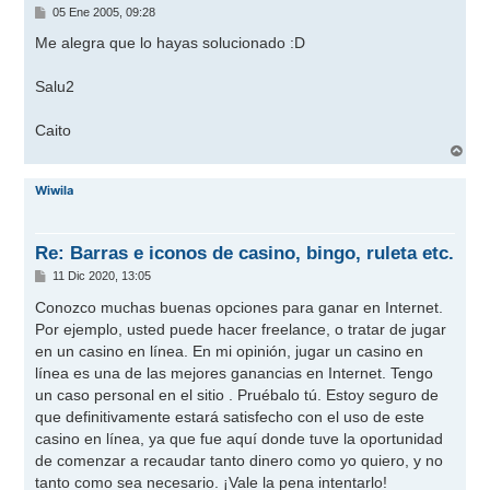
M
05 Ene 2005, 09:28
e
n
Me alegra que lo hayas solucionado
:D
s
a
j
Salu2
e
Caito
A
r
r
Wiwila
i
b
a
Re: Barras e iconos de casino, bingo, ruleta etc.
M
11 Dic 2020, 13:05
e
n
Conozco muchas buenas opciones para ganar en Internet.
s
Por ejemplo, usted puede hacer freelance, o tratar de jugar
a
j
en un casino en línea. En mi opinión, jugar un casino en
e
línea es una de las mejores ganancias en Internet. Tengo
un caso personal en el sitio . Pruébalo tú. Estoy seguro de
que definitivamente estará satisfecho con el uso de este
casino en línea, ya que fue aquí donde tuve la oportunidad
de comenzar a recaudar tanto dinero como yo quiero, y no
tanto como sea necesario. ¡Vale la pena intentarlo!