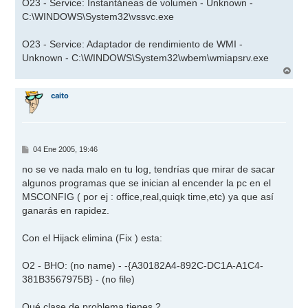
O23 - Service: Instantáneas de volumen - Unknown -
C:\WINDOWS\System32\vssvc.exe
O23 - Service: Adaptador de rendimiento de WMI -
Unknown - C:\WINDOWS\System32\wbem\wmiapsrv.exe
A
r
r
caito
i
b
a
M
04 Ene 2005, 19:46
e
n
no se ve nada malo en tu log, tendrías que mirar de sacar
s
algunos programas que se inician al encender la pc en el
a
j
MSCONFIG ( por ej : office,real,quiqk time,etc) ya que así
e
ganarás en rapidez.
Con el Hijack elimina (Fix ) esta:
O2 - BHO: (no name) - -{A30182A4-892C-DC1A-A1C4-
381B3567975B} - (no file)
Qué clase de problema tienes ?