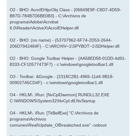
O2 - BHO: AcroIEHlprObj Class - {06849E9F-C8D7-4D59-
B87D-784B7D6BE0B3} - C:\Archivos de
programa\Adobe\Acrobat
6.0\Reader\ActiveX\AcroIEHelper.dll
O2 - BHO: (no name) - {53707962-6F74-2D53-2644-
206D7942484F} - C:\ARCHIV~1\SPYBOT~1\SDHelper.dll
O2 - BHO: Google Toolbar Helper - {AA58ED58-01DD-4d91-
8333-CF10577473F7} - c:\windows\googletoolbar1.dll
O3 - Toolbar: &Google - {2318C2B1-4965-11d4-9B18-
009027A5CD4F} - c:\windows\googletoolbar1.dll
O4 - HKLM\..\Run: [NvCplDaemon] RUNDLL32.EXE
C:\WINDOWS\System32\NvCpl.dll,NvStartup
O4 - HKLM\..\Run: [TkBellExe] "C:\Archivos de
programa\Archivos
comunes\Real\Update_OB\realsched.exe" -osboot