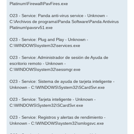
Platinum\Firewall\PavFires.exe
O23 - Service: Panda anti-virus service - Unknown -
C:\Archivos de programa\Panda Software\Panda Antivirus
Platinum\pavsrv51.exe
O23 - Service: Plug and Play - Unknown -
C:\WINDOWS\system32\services.exe
O23 - Service: Administrador de sesión de Ayuda de
escritorio remoto - Unknown -
C:\WINDOWS\system32\sessmgr.exe
O23 - Service: Sistema de ayuda de tarjeta inteligente -
Unknown - C:\WINDOWS\System32\SCardSvr.exe
O23 - Service: Tarjeta inteligente - Unknown -
C:\WINDOWS\System32\SCardSvr.exe
O23 - Service: Registros y alertas de rendimiento -
Unknown - C:\WINDOWS\system32\smlogsvc.exe