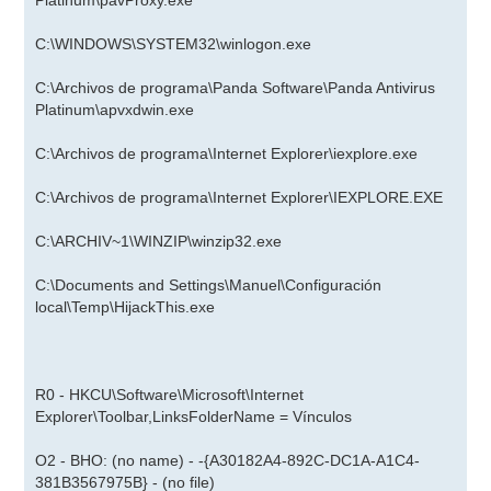
Platinum\pavProxy.exe
C:\WINDOWS\SYSTEM32\winlogon.exe
C:\Archivos de programa\Panda Software\Panda Antivirus
Platinum\apvxdwin.exe
C:\Archivos de programa\Internet Explorer\iexplore.exe
C:\Archivos de programa\Internet Explorer\IEXPLORE.EXE
C:\ARCHIV~1\WINZIP\winzip32.exe
C:\Documents and Settings\Manuel\Configuración
local\Temp\HijackThis.exe
R0 - HKCU\Software\Microsoft\Internet
Explorer\Toolbar,LinksFolderName = Vínculos
O2 - BHO: (no name) - -{A30182A4-892C-DC1A-A1C4-
381B3567975B} - (no file)