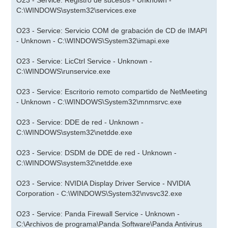
O23 - Service: Registro de sucesos - Unknown -
C:\WINDOWS\system32\services.exe
O23 - Service: Servicio COM de grabación de CD de IMAPI
- Unknown - C:\WINDOWS\System32\imapi.exe
O23 - Service: LicCtrl Service - Unknown -
C:\WINDOWS\runservice.exe
O23 - Service: Escritorio remoto compartido de NetMeeting
- Unknown - C:\WINDOWS\System32\mnmsrvc.exe
O23 - Service: DDE de red - Unknown -
C:\WINDOWS\system32\netdde.exe
O23 - Service: DSDM de DDE de red - Unknown -
C:\WINDOWS\system32\netdde.exe
O23 - Service: NVIDIA Display Driver Service - NVIDIA
Corporation - C:\WINDOWS\System32\nvsvc32.exe
O23 - Service: Panda Firewall Service - Unknown -
C:\Archivos de programa\Panda Software\Panda Antivirus