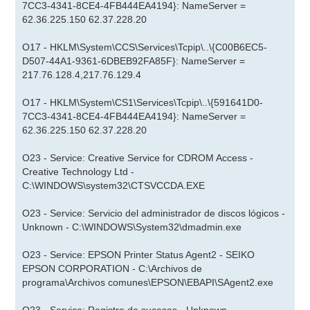
7CC3-4341-8CE4-4FB444EA4194}: NameServer =
62.36.225.150 62.37.228.20
O17 - HKLM\System\CCS\Services\Tcpip\..\{C00B6EC5-
D507-44A1-9361-6DBEB92FA85F}: NameServer =
217.76.128.4,217.76.129.4
O17 - HKLM\System\CS1\Services\Tcpip\..\{591641D0-
7CC3-4341-8CE4-4FB444EA4194}: NameServer =
62.36.225.150 62.37.228.20
O23 - Service: Creative Service for CDROM Access -
Creative Technology Ltd -
C:\WINDOWS\system32\CTSVCCDA.EXE
O23 - Service: Servicio del administrador de discos lógicos -
Unknown - C:\WINDOWS\System32\dmadmin.exe
O23 - Service: EPSON Printer Status Agent2 - SEIKO
EPSON CORPORATION - C:\Archivos de
programa\Archivos comunes\EPSON\EBAPI\SAgent2.exe