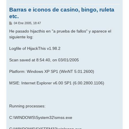
Barras e iconos de casino, bingo, ruleta
etc.
M
04 Ene 2005, 18:47
e
n
He pasado hijacthis en "a prueba de fallos" y aparece el
s
siguiente log:
a
j
e
Logfile of HijackThis v1.98.2
Scan saved at 8:54:40, on 03/01/2005
Platform: Windows XP SP1 (WinNT 5.01.2600)
MSIE: Internet Explorer v6.00 SP1 (6.00.2800.1106)
Running processes:
C:\WINDOWS\System32\smss.exe