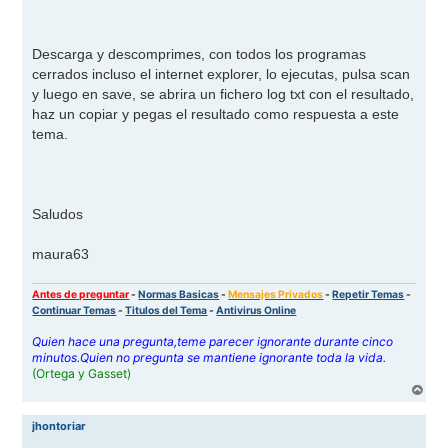
Descarga y descomprimes, con todos los programas
cerrados incluso el internet explorer, lo ejecutas, pulsa scan
y luego en save, se abrira un fichero log txt con el resultado,
haz un copiar y pegas el resultado como respuesta a este
tema.
Saludos
maura63
Antes de preguntar
-
Normas Basicas
-
Mensajes Privados
-
Repetir Temas
-
Continuar Temas
-
Titulos del Tema
-
Antivirus Online
Quien hace una pregunta,teme parecer ignorante durante cinco
minutos.Quien no pregunta se mantiene ignorante toda la vida.
(Ortega y Gasset)
A
r
r
jhontoriar
i