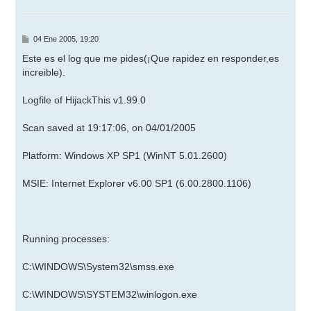
b
a
M
04 Ene 2005, 19:20
e
n
Este es el log que me pides(¡Que rapidez en responder,es
s
increible).
a
j
e
Logfile of HijackThis v1.99.0
Scan saved at 19:17:06, on 04/01/2005
Platform: Windows XP SP1 (WinNT 5.01.2600)
MSIE: Internet Explorer v6.00 SP1 (6.00.2800.1106)
Running processes:
C:\WINDOWS\System32\smss.exe
C:\WINDOWS\SYSTEM32\winlogon.exe