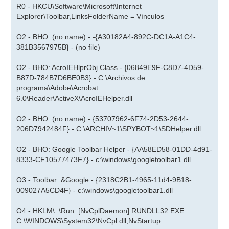
R0 - HKCU\Software\Microsoft\Internet
Explorer\Toolbar,LinksFolderName = Vínculos
O2 - BHO: (no name) - -{A30182A4-892C-DC1A-A1C4-
381B3567975B} - (no file)
O2 - BHO: AcroIEHlprObj Class - {06849E9F-C8D7-4D59-
B87D-784B7D6BE0B3} - C:\Archivos de
programa\Adobe\Acrobat
6.0\Reader\ActiveX\AcroIEHelper.dll
O2 - BHO: (no name) - {53707962-6F74-2D53-2644-
206D7942484F} - C:\ARCHIV~1\SPYBOT~1\SDHelper.dll
O2 - BHO: Google Toolbar Helper - {AA58ED58-01DD-4d91-
8333-CF10577473F7} - c:\windows\googletoolbar1.dll
O3 - Toolbar: &Google - {2318C2B1-4965-11d4-9B18-
009027A5CD4F} - c:\windows\googletoolbar1.dll
O4 - HKLM\..\Run: [NvCplDaemon] RUNDLL32.EXE
C:\WINDOWS\System32\NvCpl.dll,NvStartup