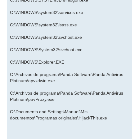
C:\WINDOWS\SYSTEM32\winlogon.exe
C:\WINDOWS\system32\services.exe
C:\WINDOWS\system32\lsass.exe
C:\WINDOWS\system32\svchost.exe
C:\WINDOWS\System32\svchost.exe
C:\WINDOWS\Explorer.EXE
C:\Archivos de programa\Panda Software\Panda Antivirus
Platinum\apvxdwin.exe
C:\Archivos de programa\Panda Software\Panda Antivirus
Platinum\pavProxy.exe
C:\Documents and Settings\Manuel\Mis
documentos\Programas originales\HijackThis.exe