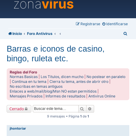
zona
virus
Registrarse
Identificarse
B
Inicio
Foro Antivirus
u
Barras e iconos de casino,
s
bingo, ruleta etc.
c
a
Reglas del Foro
r
Normas Basicas
|
Los Titulos, dicen mucho
|
No postear en paralelo
|
Continua en tu tema
|
Cierra tu tema, antes de abrir otro
|
No escribas en temas antiguos
Enlaces a web/mail/blog/Msn NO estan permitidos
|
Mensajes Privados
|
Informes de resultados
|
Antivirus Online
Buscar
Búsqueda avanzada
Cerrado
9 mensajes • Página
1
de
1
jhontoriar