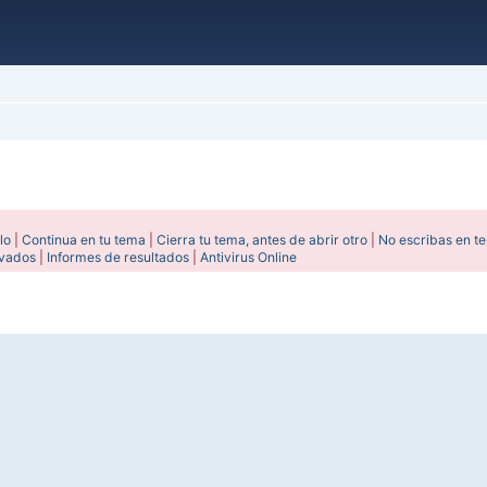
lo
|
Continua en tu tema
|
Cierra tu tema, antes de abrir otro
|
No escribas en t
ivados
|
Informes de resultados
|
Antivirus Online
ada