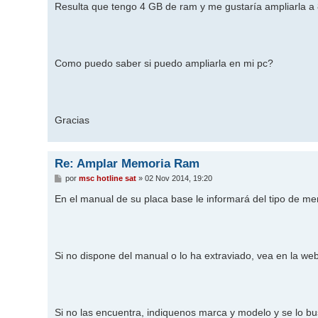
Resulta que tengo 4 GB de ram y me gustaría ampliarla a 
Como puedo saber si puedo ampliarla en mi pc?
Gracias
Re: Amplar Memoria Ram
M
por
msc hotline sat
»
02 Nov 2014, 19:20
e
n
En el manual de su placa base le informará del tipo de 
s
a
j
e
Si no dispone del manual o lo ha extraviado, vea en la web
Si no las encuentra, indiquenos marca y modelo y se lo b