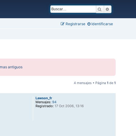
Buscar
Búsqueda ava
Registrarse
Identificarse
emas antiguos
4 mensajes • Página
1
de
1
Lawson_fr
Mensajes:
94
Registrado:
17 Oct 2006, 13:16