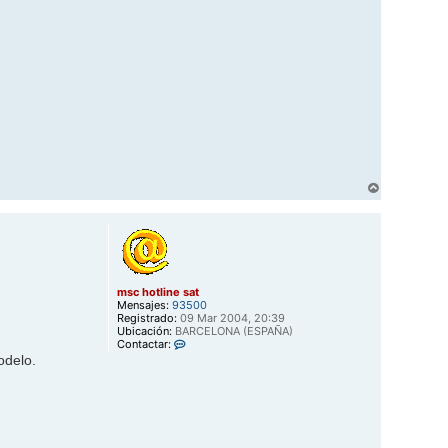
A
r
r
i
b
a
msc hotline sat
Mensajes:
93500
Registrado:
09 Mar 2004, 20:39
Ubicación:
BARCELONA (ESPAÑA)
C
Contactar:
o
odelo.
n
t
a
c
t
a
r