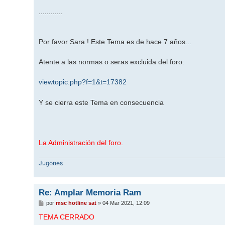
............
Por favor Sara ! Este Tema es de hace 7 años...
Atente a las normas o seras excluida del foro:
viewtopic.php?f=1&t=17382
Y se cierra este Tema en consecuencia
La Administración del foro.
Jugones
Re: Amplar Memoria Ram
M
por
msc hotline sat
»
04 Mar 2021, 12:09
e
n
TEMA CERRADO
s