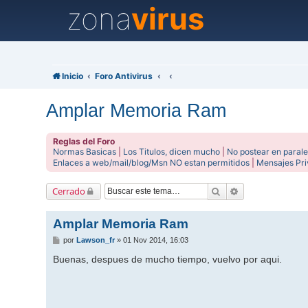
zona
virus
Inicio
Foro Antivirus
Amplar Memoria Ram
Reglas del Foro
Normas Basicas
|
Los Titulos, dicen mucho
|
No postear en parale
Enlaces a web/mail/blog/Msn NO estan permitidos
|
Mensajes Pr
Buscar
Búsqueda avanz
Cerrado
Amplar Memoria Ram
M
por
Lawson_fr
»
01 Nov 2014, 16:03
e
n
Buenas, despues de mucho tiempo, vuelvo por aqui.
s
a
j
e