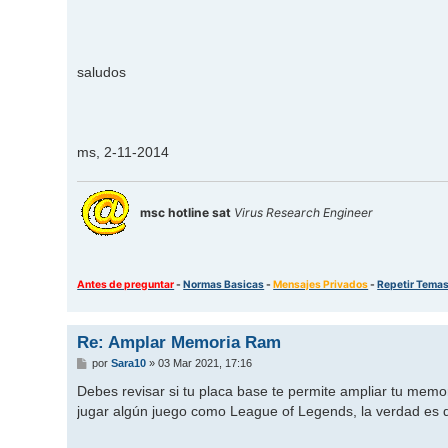
saludos
ms, 2-11-2014
msc hotline sat
Virus Research Engineer
Antes de preguntar
-
Normas Basicas
-
Mensajes Privados
-
Repetir Tema
Re: Amplar Memoria Ram
M
por
Sara10
»
03 Mar 2021, 17:16
e
n
Debes revisar si tu placa base te permite ampliar tu memo
s
jugar algún juego como League of Legends, la verdad es
a
j
e