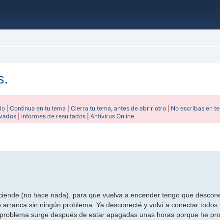
s.
lo
|
Continua en tu tema
|
Cierra tu tema, antes de abrir otro
|
No escribas en t
ivados
|
Informes de resultados
|
Antivirus Online
ada
nciende (no hace nada), para que vuelva a encender tengo que descone
 arranca sin ningún problema. Ya desconecté y volví a conectar todos 
el problema surge después de estar apagadas unas horas porque he p