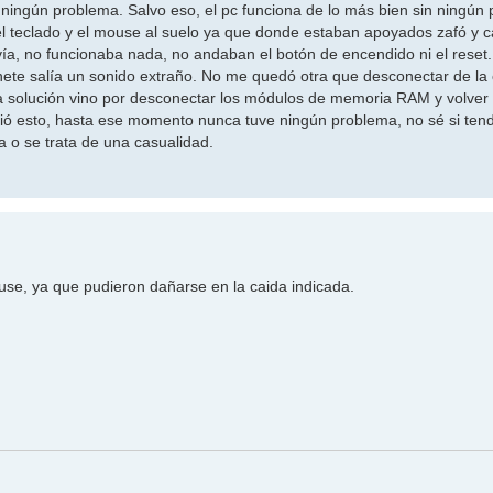
 ningún problema. Salvo eso, el pc funciona de lo más bien sin ningún
 el teclado y el mouse al suelo ya que donde estaban apoyados zafó y c
a, no funcionaba nada, no andaban el botón de encendido ni el reset.
nete salía un sonido extraño. No me quedó otra que desconectar de la c
la solución vino por desconectar los módulos de memoria RAM y volver 
ó esto, hasta ese momento nunca tuve ningún problema, no sé si ten
a o se trata de una casualidad.
use, ya que pudieron dañarse en la caida indicada.