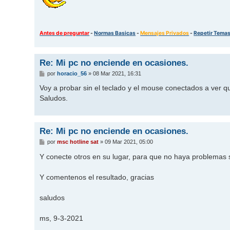
Antes de preguntar
-
Normas Basicas
-
Mensajes Privados
-
Repetir Tema
Re: Mi pc no enciende en ocasiones.
M
por
horacio_56
»
08 Mar 2021, 16:31
e
n
Voy a probar sin el teclado y el mouse conectados a ver 
s
Saludos.
a
j
e
Re: Mi pc no enciende en ocasiones.
M
por
msc hotline sat
»
09 Mar 2021, 05:00
e
n
Y conecte otros en su lugar, para que no haya problemas s
s
a
j
Y comentenos el resultado, gracias
e
saludos
ms, 9-3-2021