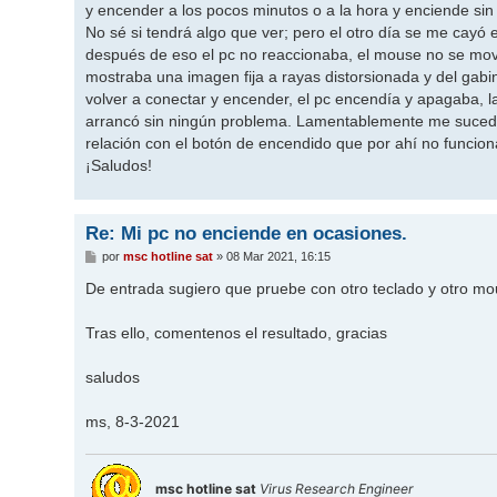
y encender a los pocos minutos o a la hora y enciende sin
No sé si tendrá algo que ver; pero el otro día se me cayó
después de eso el pc no reaccionaba, el mouse no se moví
mostraba una imagen fija a rayas distorsionada y del gabi
volver a conectar y encender, el pc encendía y apagaba, 
arrancó sin ningún problema. Lamentablemente me sucedi
relación con el botón de encendido que por ahí no funcion
¡Saludos!
Re: Mi pc no enciende en ocasiones.
M
por
msc hotline sat
»
08 Mar 2021, 16:15
e
n
De entrada sugiero que pruebe con otro teclado y otro mo
s
a
j
Tras ello, comentenos el resultado, gracias
e
saludos
ms, 8-3-2021
msc hotline sat
Virus Research Engineer