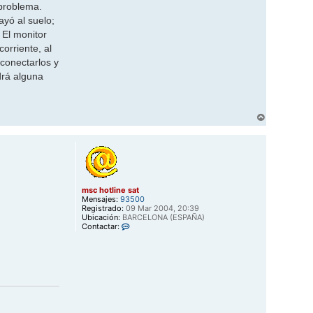
 problema.
ayó al suelo;
 El monitor
orriente, al
conectarlos y
drá alguna
A
r
r
i
b
a
msc hotline sat
Mensajes:
93500
Registrado:
09 Mar 2004, 20:39
Ubicación:
BARCELONA (ESPAÑA)
C
Contactar:
o
n
t
a
c
t
a
r
m