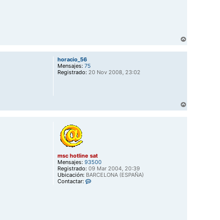
s
c
h
o
t
l
A
i
r
n
r
e
horacio_56
s
i
Mensajes:
75
a
b
Registrado:
20 Nov 2008, 23:02
t
a
A
r
r
i
b
a
msc hotline sat
Mensajes:
93500
Registrado:
09 Mar 2004, 20:39
Ubicación:
BARCELONA (ESPAÑA)
C
Contactar:
o
n
t
a
c
t