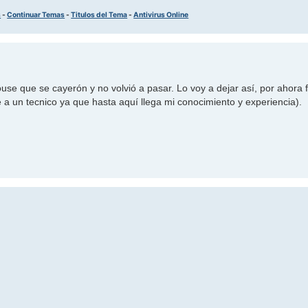
s
-
Continuar Temas
-
Titulos del Tema
-
Antivirus Online
se que se cayerón y no volvió a pasar. Lo voy a dejar así, por ahora 
é a un tecnico ya que hasta aquí llega mi conocimiento y experiencia).