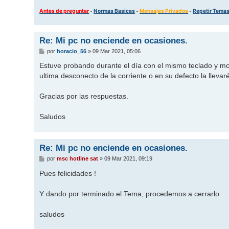
Antes de preguntar
-
Normas Basicas
-
Mensajes Privados
-
Repetir Tema
Re: Mi pc no enciende en ocasiones.
M
por
horacio_56
»
09 Mar 2021, 05:06
e
n
Estuve probando durante el día con el mismo teclado y mou
s
ultima desconecto de la corriente o en su defecto la llevar
a
j
e
Gracias por las respuestas.
Saludos
Re: Mi pc no enciende en ocasiones.
M
por
msc hotline sat
»
09 Mar 2021, 09:19
e
n
Pues felicidades !
s
a
j
Y dando por terminado el Tema, procedemos a cerrarlo
e
saludos