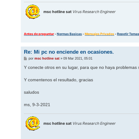
msc hotline sat
Virus Research Engineer
Antes de preguntar
-
Normas Basicas
-
Mensajes Privados
-
Repetir Tema
Re: Mi pc no enciende en ocasiones.
M
por
msc hotline sat
»
09 Mar 2021, 05:01
e
n
Y conecte otros en su lugar, para que no haya problemas s
s
a
j
Y comentenos el resultado, gracias
e
saludos
ms, 9-3-2021
msc hotline sat
Virus Research Engineer