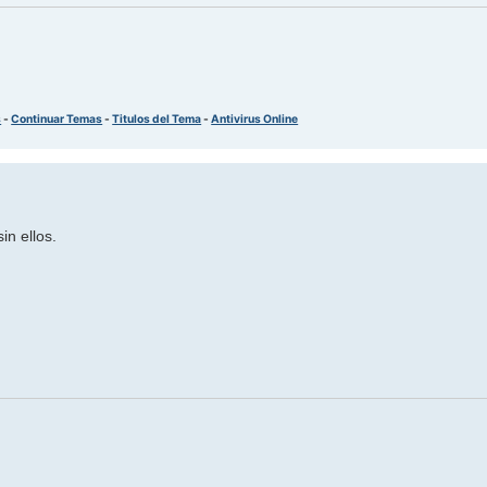
s
-
Continuar Temas
-
Titulos del Tema
-
Antivirus Online
in ellos.