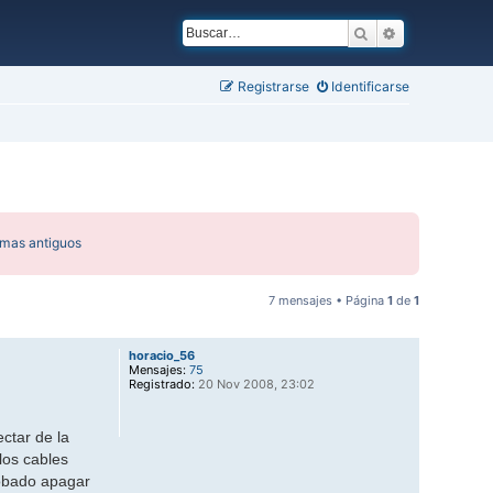
Buscar
Búsqueda ava
Registrarse
Identificarse
emas antiguos
7 mensajes • Página
1
de
1
horacio_56
Mensajes:
75
Registrado:
20 Nov 2008, 23:02
ctar de la
los cables
robado apagar