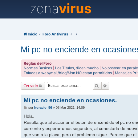
zona
virus
Inicio
Foro Antivirus
Mi pc no enciende en ocasione
Reglas del Foro
Normas Basicas
|
Los Titulos, dicen mucho
|
No postear en parale
Enlaces a web/mail/blog/Msn NO estan permitidos
|
Mensajes Pr
Buscar
Búsqueda avanz
Cerrado
Mi pc no enciende en ocasiones.
M
por
horacio_56
»
08 Mar 2021, 14:09
e
n
Hola,
s
Resulta que al accionar el botón de encendido el pc no e
a
j
corriente y esperar unos segundos, al conectarla de nuevo
e
que van a la placa; pero el problema sigue. Parece que 