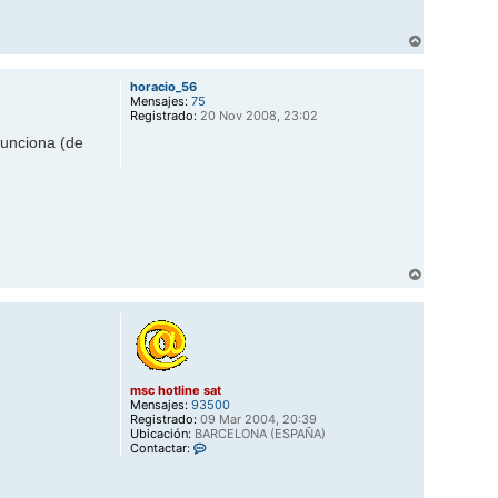
o
t
l
A
i
r
n
r
e
horacio_56
s
i
Mensajes:
75
a
b
Registrado:
20 Nov 2008, 23:02
t
a
funciona (de
A
r
r
i
b
a
msc hotline sat
Mensajes:
93500
Registrado:
09 Mar 2004, 20:39
Ubicación:
BARCELONA (ESPAÑA)
C
Contactar:
o
n
t