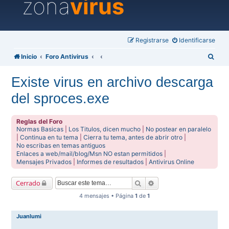
zona
virus
Registrarse
Identificarse
B
Inicio
Foro Antivirus
u
Existe virus en archivo descarga
s
del sproces.exe
c
a
Reglas del Foro
r
Normas Basicas
|
Los Titulos, dicen mucho
|
No postear en paralelo
|
Continua en tu tema
|
Cierra tu tema, antes de abrir otro
|
No escribas en temas antiguos
Enlaces a web/mail/blog/Msn NO estan permitidos
|
Mensajes Privados
|
Informes de resultados
|
Antivirus Online
Buscar
Búsqueda avanzada
Cerrado
4 mensajes • Página
1
de
1
Juanlumi