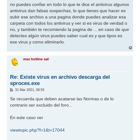
n
no puedes confiar en todo lo que te dice el antivirus algunos
s
antivirus dan falsas sospechas, lo que tienes que hacer es
a
j
subir ese archivo a una pagina donde puedes analizar esa
e
carpeta con todos los antivirus y ver si es virus de verdad o
no, y también te recomiendo la pagina de ... en caso de que
detectes algún virus puedes saber cual es y que tipos es
ese virus y como eliminarlo.
A
r
r
msc hotline sat
i
b
a
Re: Existe virus en archivo descarga del
sproces.exe
M
31 Mar 2021, 08:55
e
n
Se recuerda que deben acatarse las Normas o de lo
s
contrario ser excluido del foro...
a
j
e
En este caso ver
viewtopic.php?f=1&t=17044