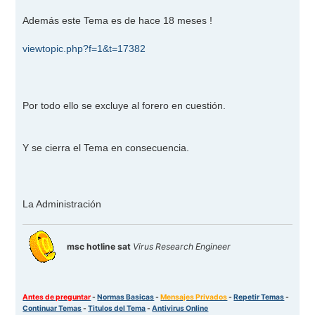
Además este Tema es de hace 18 meses !
viewtopic.php?f=1&t=17382
Por todo ello se excluye al forero en cuestión.
Y se cierra el Tema en consecuencia.
La Administración
msc hotline sat
Virus Research Engineer
Antes de preguntar
-
Normas Basicas
-
Mensajes Privados
-
Repetir Temas
-
Continuar Temas
-
Titulos del Tema
-
Antivirus Online