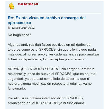
r
msc hotline sat
i
b
a
Re: Existe virus en archivo descarga del
sproces.exe
M
12 Sep 2019, 10:02
e
n
No haga caso !
s
a
j
Algunos antivirus dan falsos positivos en utilidades de
e
terceros como es el SPROCES, sin que ello indique nada
mas que, al no ser suyo y ver cadenas viricas para analizar
ficheros sospechosos, lo interceptan por si acaso...
ARRANQUE EN MODO SEGURO, sin cargar el antivirus
residente, y lance de nuevo el SPROCES, que es de total
seguridad, ya que está compilado de tal forma que si
hubiera alguna modificación respecto al original, ya no
funcionaría.
Por ello, si se hubiera infectado dicho SPROCES,
arrancando en MODO SEGURO ya ni funcionaría.