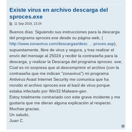
Existe virus en archivo descarga del
sproces.exe
M
11 Sep 2019, 13:24
e
n
Buenos días: Siguiendo sus instrucciones para la descarga
s
del programa sproces.exe desde su página web, (
a
j
http://www.zonavirus.com/descargas/desc ... proces.asp
),
e
supuestamente, libre de virus y segura, y tras realizar el
envío del mensaje al 25024 y recibir la contraseña para la
descarga, y realizar la Descarga del programa sproces. exe;
Cúal es mi sorpresa que al descomprimir el archivo (con la
contraseña que me indican "zonavirus") mi programa
Antivirus Avast Internet Security me comunica que ha
movido el archivo sproces.exe al baúl de virus porque
estaba infectado por Win32:Malware-gen.
Estoy totalmente contrariado con este grave incidente y me
gustaría que me dieran alguna explicación al respecto.
Muchas gracias.
Un saludo,
Juan C.
A
r