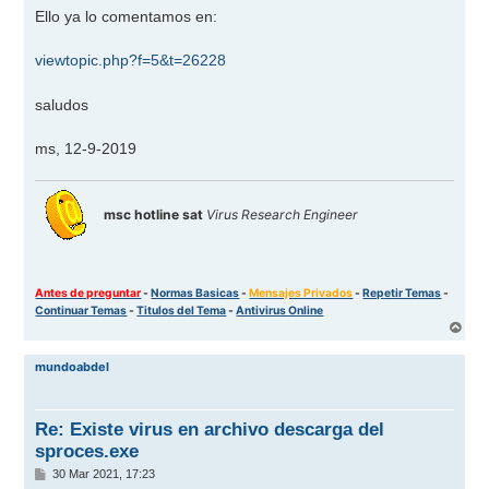
Ello ya lo comentamos en:
viewtopic.php?f=5&t=26228
saludos
ms, 12-9-2019
msc hotline sat
Virus Research Engineer
Antes de preguntar
-
Normas Basicas
-
Mensajes Privados
-
Repetir Temas
-
Continuar Temas
-
Titulos del Tema
-
Antivirus Online
A
r
r
mundoabdel
i
b
a
Re: Existe virus en archivo descarga del
sproces.exe
M
30 Mar 2021, 17:23
e