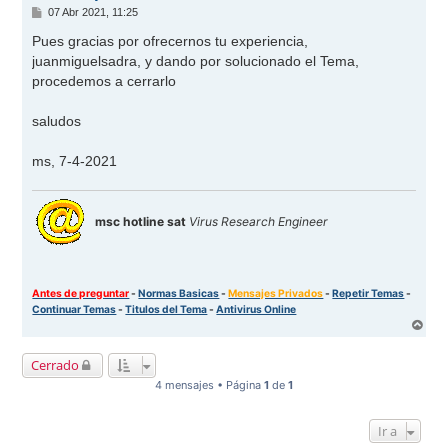
M
07 Abr 2021, 11:25
e
n
Pues gracias por ofrecernos tu experiencia,
s
juanmiguelsadra, y dando por solucionado el Tema,
a
j
procedemos a cerrarlo
e
saludos
ms, 7-4-2021
msc hotline sat
Virus Research Engineer
Antes de preguntar
-
Normas Basicas
-
Mensajes Privados
-
Repetir Temas
-
Continuar Temas
-
Titulos del Tema
-
Antivirus Online
A
r
r
Cerrado
i
b
4 mensajes • Página
1
de
1
a
Ir a