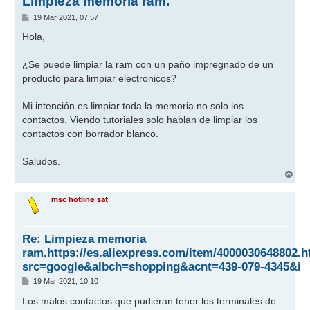
Limpieza memoria ram.
M
19 Mar 2021, 07:57
e
n
Hola,
s
a
j
¿Se puede limpiar la ram con un paño impregnado de un
e
producto para limpiar electronicos?
Mi intención es limpiar toda la memoria no solo los
contactos. Viendo tutoriales solo hablan de limpiar los
contactos con borrador blanco.
Saludos.
A
r
r
msc hotline sat
i
b
a
Re: Limpieza memoria
ram.https://es.aliexpress.com/item/4000030648802.
src=google&albch=shopping&acnt=439-079-4345&i
M
19 Mar 2021, 10:10
e
n
Los malos contactos que pudieran tener los terminales de
s