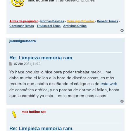
msc hotline sat
Virus Research Engineer
Antes de preguntar
-
Normas Basicas
-
Mensajes Privados
-
Repetir Temas
-
Continuar Temas
-
Titulos del Tema
-
Antivirus Online
A
r
r
juanmiguelsadra
i
b
a
Re: Limpieza memoria ram.
M
07 Abr 2021, 11:12
e
n
Yo hace poquito lo hice para poder trabajar mejor... me
s
daba mucho el follon a la hora de diseñar cosas, es más
a
j
recuerdo que estaba diseñando el código css de
esta web
e
de cosmética erótica, y no paraba de darme el follon, hasta
que la cambié y ya esta... es lo mejor en esos casos.
A
r
r
msc hotline sat
i
b
a
Re: Limpieza memoria ram.