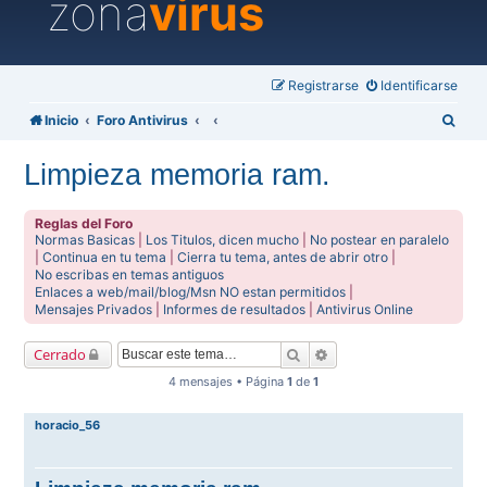
zona
virus
Registrarse
Identificarse
B
Inicio
Foro Antivirus
u
Limpieza memoria ram.
s
c
Reglas del Foro
a
Normas Basicas
|
Los Titulos, dicen mucho
|
No postear en paralelo
|
Continua en tu tema
|
Cierra tu tema, antes de abrir otro
|
r
No escribas en temas antiguos
Enlaces a web/mail/blog/Msn NO estan permitidos
|
Mensajes Privados
|
Informes de resultados
|
Antivirus Online
Buscar
Búsqueda avanzada
Cerrado
4 mensajes • Página
1
de
1
horacio_56