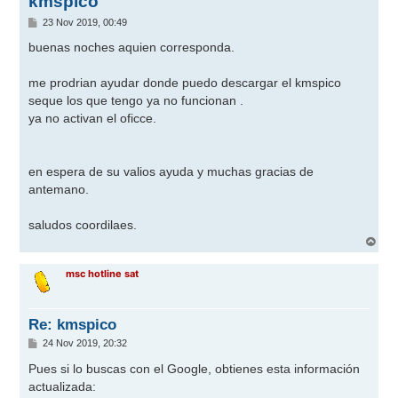
kmspico
M
23 Nov 2019, 00:49
e
n
buenas noches aquien corresponda.
s
a
j
me prodrian ayudar donde puedo descargar el kmspico
e
seque los que tengo ya no funcionan .
ya no activan el oficce.
en espera de su valios ayuda y muchas gracias de
antemano.
saludos coordilaes.
A
r
r
msc hotline sat
i
b
a
Re: kmspico
M
24 Nov 2019, 20:32
e
n
Pues si lo buscas con el Google, obtienes esta información
s
actualizada:
a