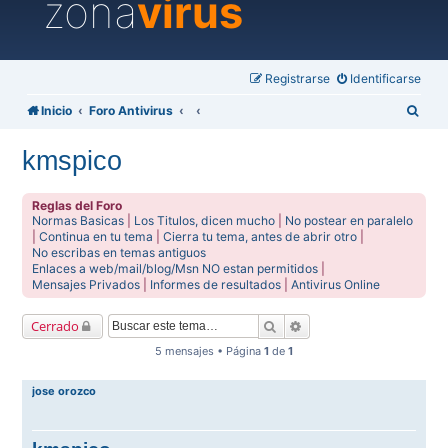
zona
virus
Registrarse
Identificarse
B
Inicio
Foro Antivirus
u
kmspico
s
c
Reglas del Foro
a
Normas Basicas
|
Los Titulos, dicen mucho
|
No postear en paralelo
|
Continua en tu tema
|
Cierra tu tema, antes de abrir otro
|
r
No escribas en temas antiguos
Enlaces a web/mail/blog/Msn NO estan permitidos
|
Mensajes Privados
|
Informes de resultados
|
Antivirus Online
Buscar
Búsqueda avanzada
Cerrado
5 mensajes • Página
1
de
1
jose orozco