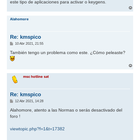
j
este tipo de aplicaciones para activar o keygens.
e
A
r
r
Alahomore
i
b
a
Re: kmspico
M
10 Abr 2021, 21:55
e
n
También tengo un problema como este. ¿Cómo peleaste?
s
a
j
A
e
r
r
msc hotline sat
i
b
a
Re: kmspico
M
12 Abr 2021, 14:28
e
n
Alahomore, atento a las Normas o serás desactivado del
s
foro !
a
j
e
viewtopic.php?f=1&t=17382