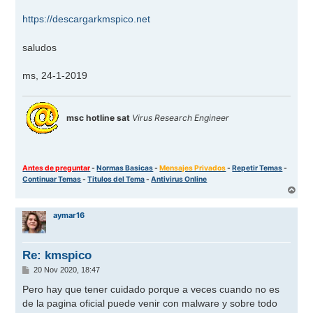
j
e
https://descargarkmspico.net
saludos
ms, 24-1-2019
msc hotline sat
Virus Research Engineer
Antes de preguntar
-
Normas Basicas
-
Mensajes Privados
-
Repetir Temas
-
Continuar Temas
-
Titulos del Tema
-
Antivirus Online
A
r
r
aymar16
i
b
a
Re: kmspico
M
20 Nov 2020, 18:47
e
n
Pero hay que tener cuidado porque a veces cuando no es
s
de la pagina oficial puede venir con malware y sobre todo
a