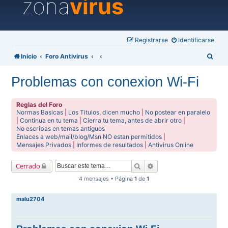
zona
virus
Registrarse
Identificarse
B
Inicio
Foro Antivirus
u
Problemas con conexion Wi-Fi
s
c
Reglas del Foro
a
Normas Basicas
|
Los Titulos, dicen mucho
|
No postear en paralelo
|
Continua en tu tema
|
Cierra tu tema, antes de abrir otro
|
r
No escribas en temas antiguos
Enlaces a web/mail/blog/Msn NO estan permitidos
|
Mensajes Privados
|
Informes de resultados
|
Antivirus Online
Buscar
Búsqueda avanzada
Cerrado
4 mensajes • Página
1
de
1
malu2704