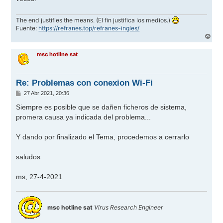
j
e
The end justifies the means. (El fin justifica los medios.)
Fuente:
https://refranes.top/refranes-ingles/
A
r
r
msc hotline sat
i
b
a
Re: Problemas con conexion Wi-Fi
M
27 Abr 2021, 20:36
e
n
Siempre es posible que se dañen ficheros de sistema,
s
promera causa ya indicada del problema...
a
j
e
Y dando por finalizado el Tema, procedemos a cerrarlo
saludos
ms, 27-4-2021
msc hotline sat
Virus Research Engineer