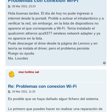
Problemas con conexion Wi-Fi
M
28 Mar 2021, 23:23
e
n
Hola buenas tardes. El día de hoy no pude ingresar a
s
internet desde la portatil. Problé a activar el inhalambrico y a
a
j
verificar la red, sin embargo, en la lista de dispositivos no
e
aparece el que corresponde a Wi-Fi. Tenía instalado el
qualcomm atheros qca9377 wireless network adapter y ya
no aparece en la lista.
Pude descargar el drive desde la página de Lenovo y en
teoría se instala el driver, pero el problema persiste.
Ruego su ayuda.
Ma. Lourdes
A
r
r
msc hotline sat
i
b
a
Re: Problemas con conexion Wi-Fi
M
29 Mar 2021, 11:25
e
n
Es posible que se haya dañado algun fichero del sistema.
s
a
j
Lo primero que puedes hacer es realizar una reparación de
e