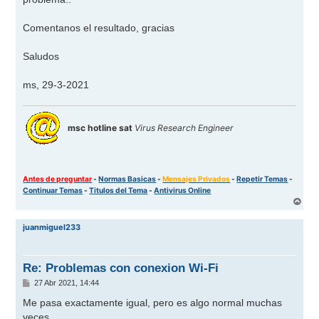
Comentanos el resultado, gracias
Saludos
ms, 29-3-2021
msc hotline sat
Virus Research Engineer
Antes de preguntar
-
Normas Basicas
-
Mensajes Privados
-
Repetir Temas
-
Continuar Temas
-
Titulos del Tema
-
Antivirus Online
A
r
r
juanmiguel233
i
b
a
Re: Problemas con conexion Wi-Fi
M
27 Abr 2021, 14:44
e
n
Me pasa exactamente igual, pero es algo normal muchas
s
veces.
a