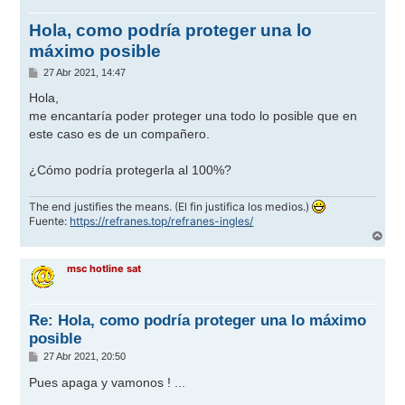
Hola, como podría proteger una lo
máximo posible
M
27 Abr 2021, 14:47
e
n
Hola,
s
me encantaría poder proteger una todo lo posible que en
a
j
este caso es de un compañero.
e
¿Cómo podría protegerla al 100%?
The end justifies the means. (El fin justifica los medios.)
Fuente:
https://refranes.top/refranes-ingles/
A
r
r
msc hotline sat
i
b
a
Re: Hola, como podría proteger una lo máximo
posible
M
27 Abr 2021, 20:50
e
n
Pues apaga y vamonos ! ...
s
a