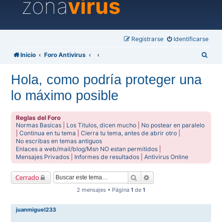
zona
virus
Registrarse
Identificarse
B
Inicio
Foro Antivirus
u
Hola, como podría proteger una
s
lo máximo posible
c
a
Reglas del Foro
r
Normas Basicas
|
Los Titulos, dicen mucho
|
No postear en paralelo
|
Continua en tu tema
|
Cierra tu tema, antes de abrir otro
|
No escribas en temas antiguos
Enlaces a web/mail/blog/Msn NO estan permitidos
|
Mensajes Privados
|
Informes de resultados
|
Antivirus Online
Buscar
Búsqueda avanzada
Cerrado
2 mensajes • Página
1
de
1
juanmiguel233