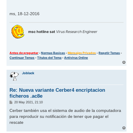
ms, 18-12-2016
msc hotline sat
Virus Research Engineer
Antes de preguntar
-
Normas Basicas
-
Mensajes Privados
-
Repetir Temas
-
Continuar Temas
-
Titulos del Tema
-
Antivirus Online
A
r
r
Joblack
i
b
a
Re: Nueva variante Cerber4 encriptacion
ficheros .ac8e
M
20 May 2021, 21:10
e
n
Cerber también usa el sistema de audio de la computadora
s
para reproducir su notificación de tener que pagar el
a
j
rescate
e
A
r