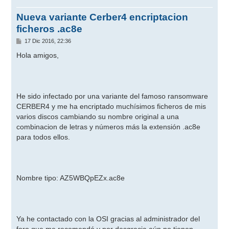
Nueva variante Cerber4 encriptacion
ficheros .ac8e
M
17 Dic 2016, 22:36
e
n
Hola amigos,
s
a
j
e
He sido infectado por una variante del famoso ransomware
CERBER4 y me ha encriptado muchísimos ficheros de mis
varios discos cambiando su nombre original a una
combinacion de letras y números más la extensión .ac8e
para todos ellos.
Nombre tipo: AZ5WBQpEZx.ac8e
Ya he contactado con la OSI gracias al administrador del