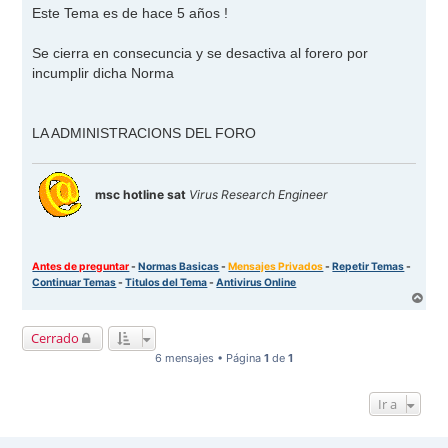
Este Tema es de hace 5 años !
Se cierra en consecuncia y se desactiva al forero por
incumplir dicha Norma
LA ADMINISTRACIONS DEL FORO
msc hotline sat
Virus Research Engineer
Antes de preguntar
-
Normas Basicas
-
Mensajes Privados
-
Repetir Temas
-
Continuar Temas
-
Titulos del Tema
-
Antivirus Online
A
r
r
Cerrado
i
b
6 mensajes • Página
1
de
1
a
Ir a