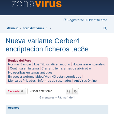
zona
virus
Registrarse
Identificarse
B
Inicio
Foro Antivirus
u
Nueva variante Cerber4
s
encriptacion ficheros .ac8e
c
a
Reglas del Foro
r
Normas Basicas
|
Los Titulos, dicen mucho
|
No postear en paralelo
|
Continua en tu tema
|
Cierra tu tema, antes de abrir otro
|
No escribas en temas antiguos
Enlaces a web/mail/blog/Msn NO estan permitidos
|
Mensajes Privados
|
Informes de resultados
|
Antivirus Online
Buscar
Búsqueda avanzada
Cerrado
6 mensajes • Página
1
de
1
optimvs