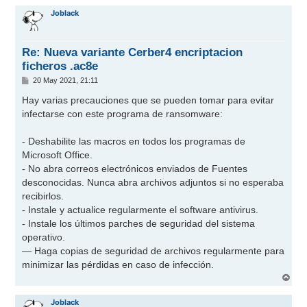
r
Joblack
i
b
a
Re: Nueva variante Cerber4 encriptacion
ficheros .ac8e
M
20 May 2021, 21:11
e
n
Hay varias precauciones que se pueden tomar para evitar
s
infectarse con este programa de ransomware:
a
j
e
- Deshabilite las macros en todos los programas de
Microsoft Office.
- No abra correos electrónicos enviados de Fuentes
desconocidas. Nunca abra archivos adjuntos si no esperaba
recibirlos.
- Instale y actualice regularmente el software antivirus.
- Instale los últimos parches de seguridad del sistema
operativo.
— Haga copias de seguridad de archivos regularmente para
minimizar las pérdidas en caso de infección.
A
r
r
Joblack