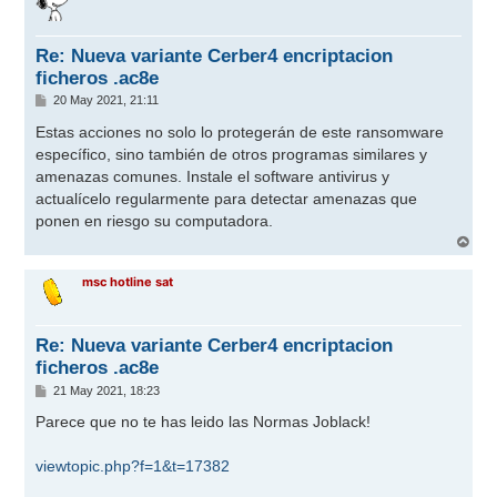
i
b
a
Re: Nueva variante Cerber4 encriptacion
ficheros .ac8e
M
20 May 2021, 21:11
e
n
Estas acciones no solo lo protegerán de este ransomware
s
específico, sino también de otros programas similares y
a
j
amenazas comunes. Instale el software antivirus y
e
actualícelo regularmente para detectar amenazas que
ponen en riesgo su computadora.
A
r
r
msc hotline sat
i
b
a
Re: Nueva variante Cerber4 encriptacion
ficheros .ac8e
M
21 May 2021, 18:23
e
n
Parece que no te has leido las Normas Joblack!
s
a
j
viewtopic.php?f=1&t=17382
e