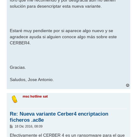
foro que me recomendó y por desgracia aún no tienen
solución para desencriptar esta nueva variante.
Estaré muy pendiente por si aparece algo nuevo y se
agradece ayuda si alguien conoce algo más sobre este
CERBER4.
Gracias.
Saludos, Jose Antonio.
A
r
r
msc hotline sat
i
b
a
Re: Nueva variante Cerber4 encriptacion
ficheros .ac8e
M
18 Dic 2016, 08:09
e
n
Efectivamente el CERBER 4 es un ransomware para el que